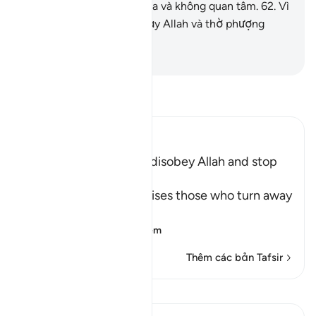
Nó).
61
.
Các ngươi vui đùa và không quan tâm.
62
.
Vì
vậy, các ngươi hãy quỳ lạy Allah và thờ phượng
Ngài.
-
Ruwwad Center
Đọc Tafsir
Ibn Kathir (Abridged)
Chastising Those Who disobey Allah and stop
giving Charity
Allah the Exalted chastises those who turn away
from His obedience,
فَلاَ صَدَّقَ وَلاَ صَل
…
Đọc thêm
Thêm các bản Tafsir
Xem Qiraat