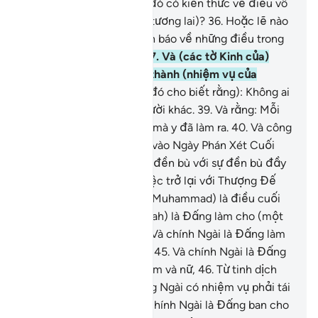
kiệt).
35
.
Phải chăng kẻ đó có kiến thức về điều vô
hình nên hắn nhìn thấy (tương lai)?
36
.
Hoặc lẽ nào
hắn đã không được cảnh báo về những điều trong
các tờ Kinh của Musa?
37
.
Và (các tờ Kinh của)
Ibrahim, người đã hoàn thành (nhiệm vụ của
mình)?
38
.
(Các tờ Kinh đó cho biết rằng): Không ai
phải gánh chịu tội lỗi người khác.
39
.
Và rằng: Mỗi
người chỉ phải lãnh điều mà y đã làm ra.
40
.
Và công
sức của y sẽ được thấy (vào Ngày Phán Xét Cuối
Cùng).
41
.
Rồi y sẽ được đền bù với sự đền bù đầy
đủ nhất.
42
.
Thật vậy, việc trở lại với Thượng Đế
của Ngươi (hỡi Thiên Sứ Muhammad) là điều cuối
cùng.
43
.
Chính Ngài (Allah) là Đấng làm cho (một
người) cười và khóc.
44
.
Và chính Ngài là Đấng làm
cho chết và ban sự sống.
45
.
Và chính Ngài là Đấng
đã tạo ra đôi bạn đời, nam và nữ,
46
.
Từ tinh dịch
khi nó xuất ra.
47
.
Và rằng Ngài có nhiệm vụ phải tái
tạo một lần nữa.
48
.
Và chính Ngài là Đấng ban cho