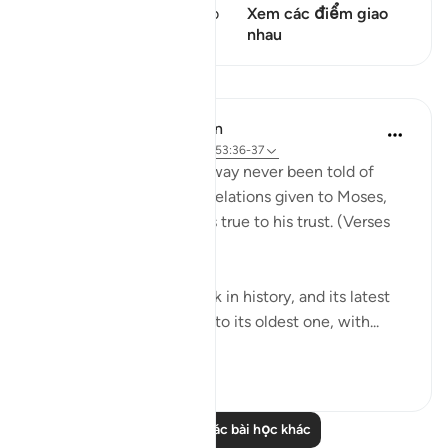
Câu thơ này có 1 Các giao
Xem các điểm giao
điểm
nhau
Bài học
In the Shade of the Quran
31 tuần trước
·
Tham chiếu
ayah 53:36-37
Has the one who turns away never been told of
what is written in the revelations given to Moses,
and to Abraham who was true to his trust. (Verses
36-37)
This religion goes far back in history, and its latest
version is closely related to its oldest one, with...
Xem tiếp
0
0
Đọc thêm các bài học khác