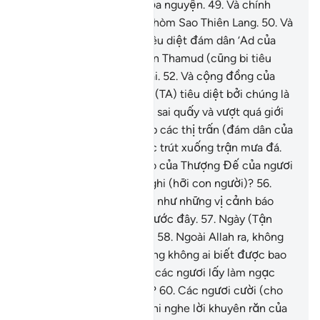
sự giàu có và làm cho thỏa nguyện.
49
.
Và chính
Ngài là Thượng Đế của chòm Sao Thiên Lang.
50
.
Và
chính Ngài là Đấng đã tiêu diệt đám dân ‘Ad của
thời trước.
51
.
Và đám dân Thamud (cũng bi tiêu
diệt), chúng chẳng còn ai.
52
.
Và cộng đồng của
Nuh trước đó cũng đã bị (TA) tiêu diệt bởi chúng là
một đám người làm điều sai quấy và vượt quá giới
hạn.
53
.
Và Ngài đã lật úp các thị trấn (đám dân của
Lut).
54
.
Rồi Ngài tiếp tục trút xuống trận mưa đá.
55
.
Vậy với Dấu Hiệu nào của Thượng Đế của ngươi
mà ngươi hãy còn hoài nghi (hỡi con người)?
56
.
Đây là Vị cảnh báo giống như những vị cảnh báo
(được TA cử phái đến) trước đây.
57
.
Ngày (Tận
Thế) gần kề đã đến gần.
58
.
Ngoài Allah ra, không
ai có thể ngăn Nó (và cũng không ai biết được bao
giờ Nó đến).
59
.
Có phải các ngươi lấy làm ngạc
nhiên về lời (Qur’an) này?
60
.
Các ngươi cười (cho
Qur’an) và không khóc (khi nghe lời khuyên răn của