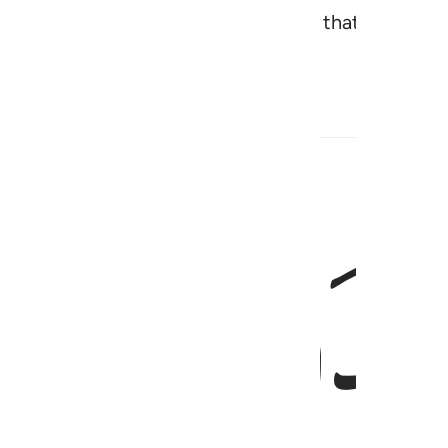
have revealed to you ˹O Prophet˺ so that they may
Related Content
ﱮ