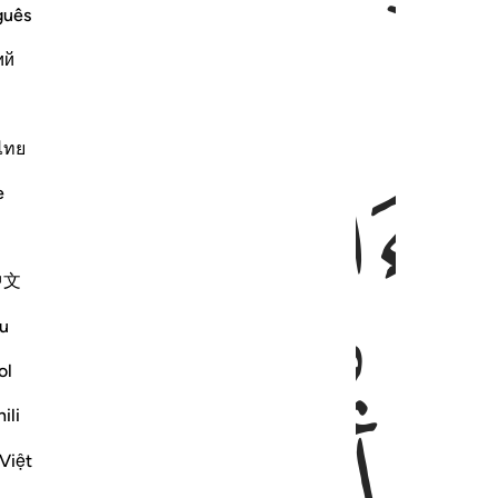
guês
ий
ﱧ
ไทย
e
中文
u
ol
ili
Việt