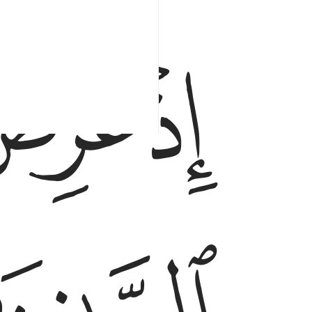
ﱵ
ﱶ
اذ عرض عليه بالعشي الصافنات الجياد ٣١
إِذْ عُرِضَ عَلَيْهِ بِٱلْعَشِىِّ ٱلصَّـٰفِنَـٰتُ ٱلْجِيَادُ ٣١