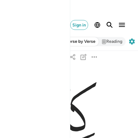
Sign in
Verse by Verse
Reading
ﱢ
ﱣ
كتاب انزلناه اليك مبارك ليدبروا اياته وليتذكر اولو الا
كِتَـٰبٌ أَنزَلْنَـٰهُ إِلَيْكَ مُبَـٰرَكٌۭ لِّيَدَّبَّرُوٓا