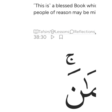
˹This is˺ a blessed Book which We 
people of reason may be mindful.
Tafsirs
Lessons
Reflections
Qira'at
38:30
ﱯ