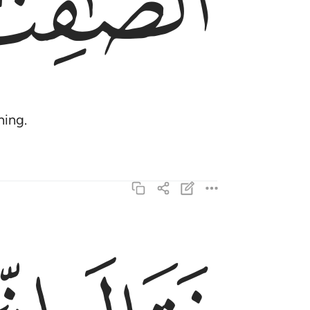
ﱹ
ning.
فقال اني احببت حب الخير عن ذكر ربي حتى توارت 
فَقَالَ إِنِّىٓ أَحْبَبْتُ حُبَّ ٱلْخَيْرِ عَن ذِكْرِ رَبِّى حَتَّىٰ تَوَا