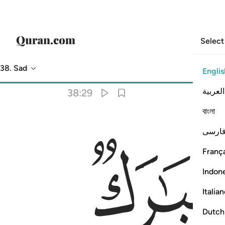
Select
38. Sad
Englis
Translation
: Dr. Mustafa Khattab
العربية
38:29
বাংলা
ﱥ
ارسی
França
Indon
Italia
Dutch