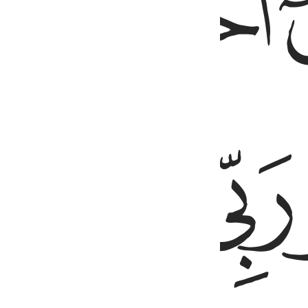
ﱾ
ﱿ
ﲃ
ﲄ
ﲅ