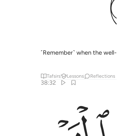
˹Remember˺ when the well-trained,
Tafsirs
Lessons
Reflections
38:32