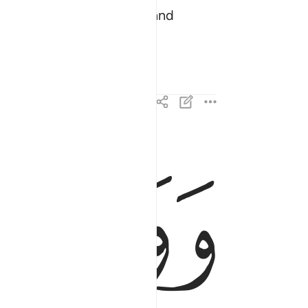
 contemplate its verses, and
ﱬ
ﱭ
ووهبنا لداوود سليمان نعم العبد انه اواب ٣٠
وَوَهَبْنَا لِدَاوُۥدَ سُلَيْمَـٰنَ ۚ نِعْمَ ٱلْعَبْدُ ۖ إِنَّهُۥٓ أَوَّابٌ ٣٠