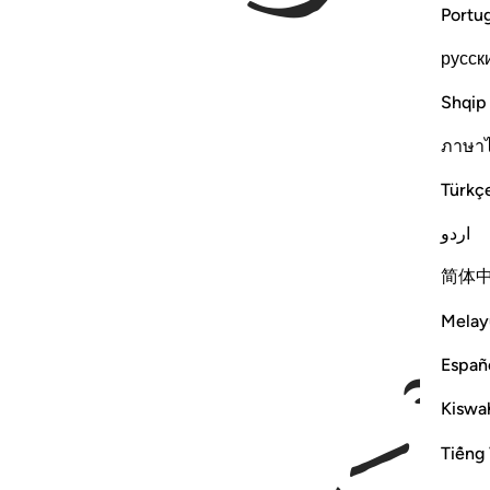
Portu
русск
Shqip
ภาษา
Türkç
اردو
简体
Melay
Españ
Kiswah
Tiếng 