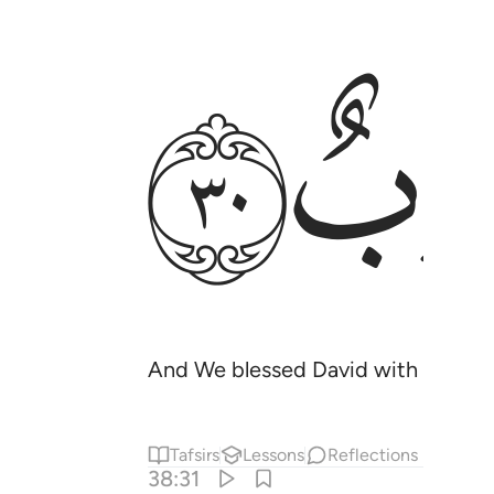
ﱴ
And We blessed David with Solomon
Tafsirs
Lessons
Reflections
38:31