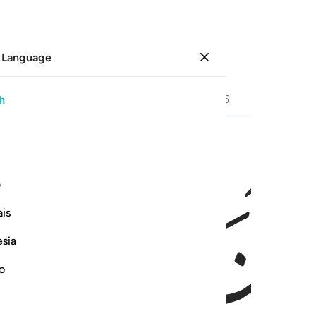
 Language
Sign in
Page
455
Juz
23
/
Hizb
46
h
ﱤ
لباب ٢٩
ف
۟ ءَايَـٰتِهِۦ وَلِيَتَذَكَّرَ أُو۟لُوا۟ ٱلْأَلْبَـٰبِ ٢٩
is
esia
no