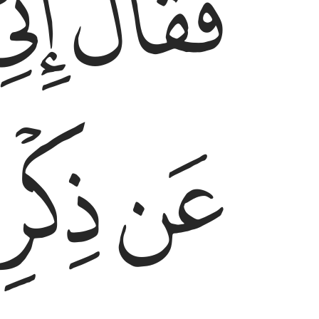
ﱼ
ﱽ
ﲁ
ﲂ