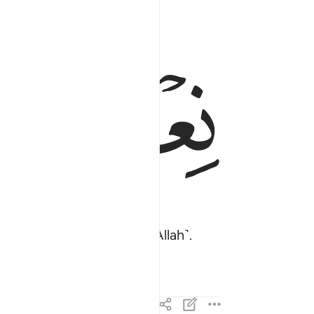
ﱰ
ﱱ
constantly˺ turned ˹to Allah˺.