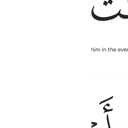
ﱺ
ﱻ
 swift horses were paraded before him in the eve
بالحجاب ٣٢
رَتْ بِٱلْحِجَابِ ٣٢