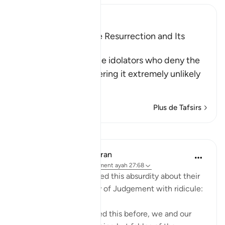
Ibn Kathir (Abridged)
Scepticism about the Resurrection and Its
Refutation
Allah tells us about the idolators who deny the
Resurrection, considering it extremely unlikely
th
…
En savoir plus
Plus de Tafsirs
Leçons
In the Shade of the Quran
il y a 31 semaines
·
Référencement
ayah 27:68
The unbelievers followed this absurdity about their
disbelief about the Day of Judgement with ridicule:
"We have been promised this before, we and our