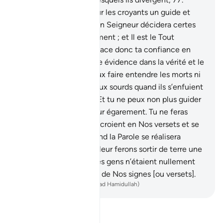
cependant qu’il est pour les croyants un guide et
une miséricorde.
78
.
Ton Seigneur décidera certes
entre eux par son jugement ; et Il est le Tout
Puissant, le Sage.
79
.
Place donc ta confiance en
Allah, car tu es de toute évidence dans la vérité et le
bon droit.
80
.
Tu ne peux faire entendre les morts ni
faire entendre l’appel aux sourds quand ils s’enfuient
en tournant le dos.
81
.
Et tu ne peux non plus guider
les aveugles hors de leur égarement. Tu ne feras
entendre que ceux qui croient en Nos versets et se
soumettent.
82
.
Et quand la Parole se réalisera
contre eux, alors Nous leur ferons sortir de terre une
bête qui leur parlera ; les gens n’étaient nullement
convaincus de la vérité de Nos signes [ou versets].
-
French Translation(Muhammad Hamidullah)
Lisez le Tafsir