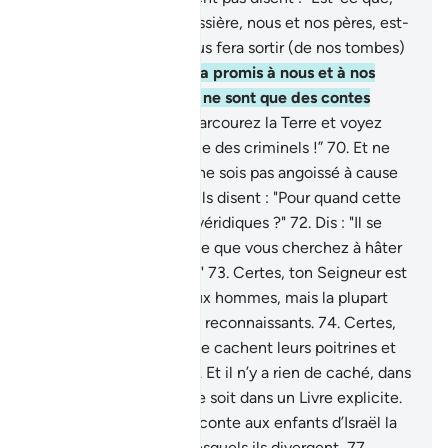
quand nous seront poussière, nous et nos pères, est-
ce que vraiment on nous fera sortir (de nos tombes)
?
68
.
Certes, on nous l’a promis à nous et à nos
pères, auparavant. Ce ne sont que des contes
d’anciens !"
69
.
Dis : “Parcourez la Terre et voyez
quelle a été l’issue finale des criminels !”
70
.
Et ne
t’afflige pas sur eux et ne sois pas angoissé à cause
de leur complot.
71
.
Et ils disent : "Pour quand cette
promesse si vous êtes véridiques ?"
72
.
Dis : "Il se
peut qu’une partie de ce que vous cherchez à hâter
soit déjà sur vos talons."
73
.
Certes, ton Seigneur est
pourvoyeur de grâce aux hommes, mais la plupart
d’entre eux ne sont pas reconnaissants.
74
.
Certes,
ton Seigneur sait ce que cachent leurs poitrines et
ce qu’ils divulguent.
75
.
Et il n’y a rien de caché, dans
le ciel et la Terre, qui ne soit dans un Livre explicite.
76
.
Certes, ce Coran raconte aux enfants d’Israël la
plupart des sujets sur lesquels ils divergent,
77
.