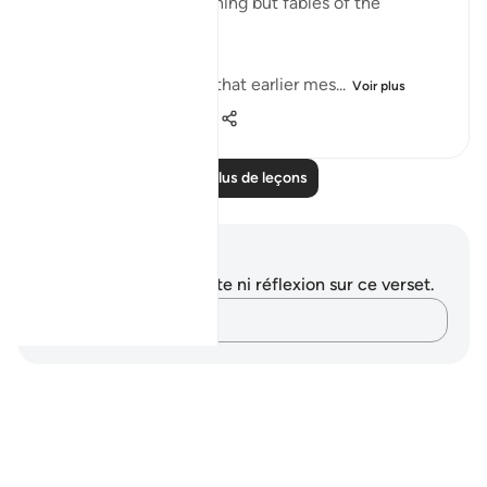
forefathers! This is nothing but fables of the
ancients." (Verse 68)
They were fully aware that earlier mes...
Voir plus
0
0
20
Lire plus de leçons
Notes et réflexions
Vous n'avez aucune note ni réflexion sur ce verset.
Notez vos pensées…