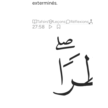
exterminés.
Tafsirs
Leçons
Réflexions
Qiraat
27:58
ﱞ