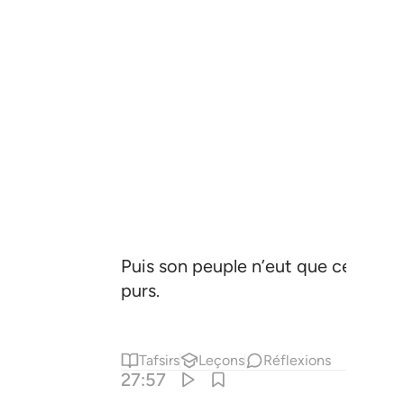
Puis son peuple n’eut que cette rép
purs.
Tafsirs
Leçons
Réflexions
27:57