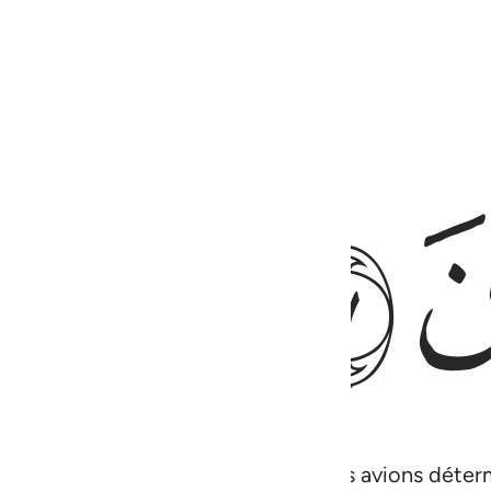
ﱚ
lle, excepté sa femme pour qui Nous avions déterm