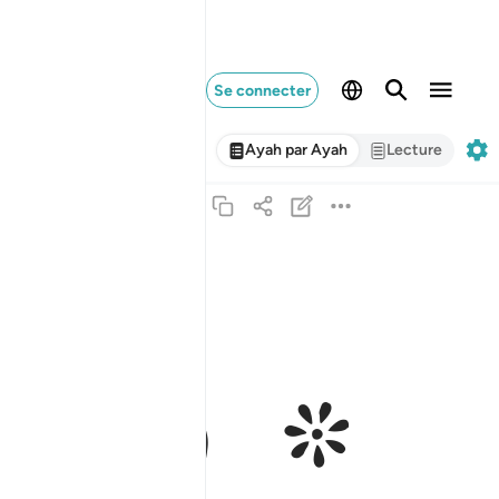
Se connecter
Ayah par Ayah
Lecture
ﱁ ﱂ
ﱃ
فما كان جواب قومه الا ان قالوا اخرجوا ال لوط م
فَمَا كَانَ جَوَابَ قَوْمِهِۦٓ إِلَّآ أَن قَالُوٓا۟ أَخْرِجُوٓا۟ ءَال