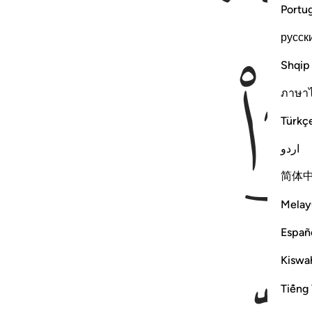
Portu
русск
Shqip
ภาษา
Türkç
اردو
简体
Melay
Españ
Kiswah
Tiếng 