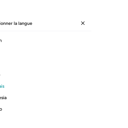
ionner la langue
Se connecter
Page
382
Juz
20
/
Hizb
39
h
ﱄ
۞ ن قريتكم انهم اناس يتطهرون ٥٦
ف
۞ َ لُوطٍۢ مِّن قَرْيَتِكُمْ ۖ إِنَّهُمْ أُنَاسٌۭ يَتَطَهَّرُونَ ٥٦
is
esia
no