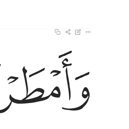
ﱛ
وامطرنا عليهم مطرا فساء مطر المنذرين ٥٨
وَأَمْطَرْنَا عَلَيْهِم مَّطَرًۭا ۖ فَسَآءَ مَطَرُ ٱلْمُنذَرِينَ