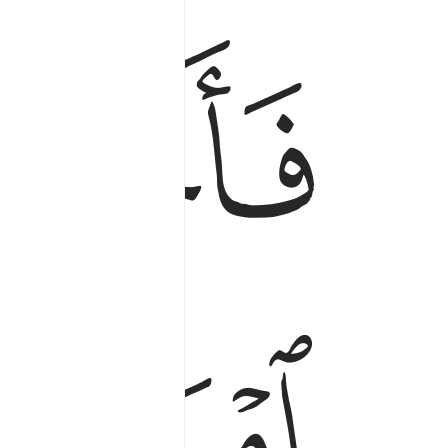
ﱓ
فانجيناه واهله الا امراته قدرناها من الغابرين ٥٧
فَأَنجَيْنَـٰهُ وَأَهْلَهُۥٓ إِلَّا ٱمْرَأَتَهُۥ قَدَّرْنَـٰهَا 
ﱖ