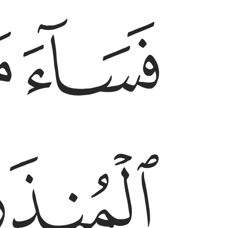
ﱟ
ﱠ
ﱡ