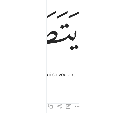
ﱑ
Car ce sont des gens qui se veulent