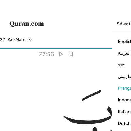
Sélect
27. An-Naml
Englis
Traduction
: Muhammad Hamidullah
العربية
27:56
বাংলা
ارسی
França
Indon
Italia
Dutch