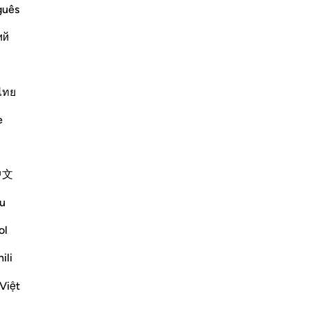
guês
ий
ﱇ
ﱈ
ไทย
e
中文
u
ol
ili
Việt