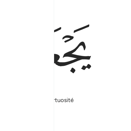
ﲵ
ﲶ
point introduit de tortuosité