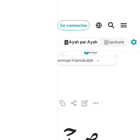
Se connecter
Ayah par Ayah
Lecture
Info
Écouter
Traduction
: Muhammad Hamidullah
الحمد لله الذي انزل على عبده الكتاب ولم يجعل له
ٱلْحَمْدُ لِلَّهِ ٱلَّذِىٓ أَنزَلَ عَلَىٰ عَبْدِهِ ٱلْكِتَـٰبَ وَلَمْ يَجْ