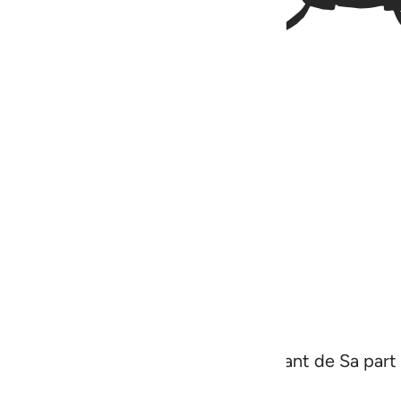
pour avertir d’une sévère punition venant de Sa par
a pour eux une belle récompense.