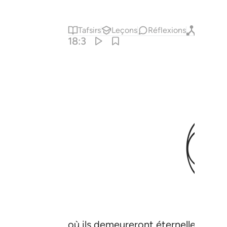
Tafsirs
Leçons
Réflexions
Qiraat
18:3
où ils demeureront éternellement.