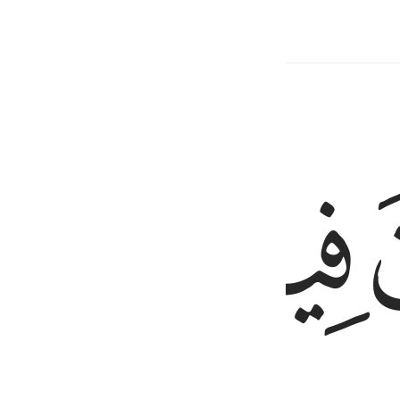
Contenu associé
ﳋ
ﳌ
ﳍ