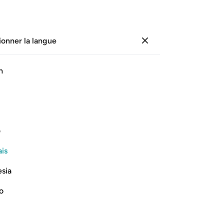
ionner la langue
Se connecter
Page
293
Juz
15
/
Hizb
30
h
récitation audio, signification mot à mot, et translittération.
ف
Au nom d’Allah, le Tout Miséricordieux, le Très Miséricordieux
is
esia
no
 عوجا ١
عَل لَّهُۥ عِوَجَاۜ ١