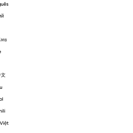
ﲯ
ﲰ
guês
ий
ไทย
e
ﲳ
中文
u
ol
ili
Việt