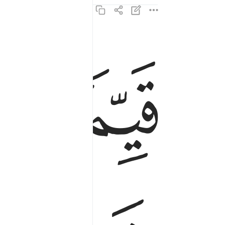
ﲺ
ﲻ
قيما لينذر باسا شديدا من لدنه ويبشر المومنين الذ
قَيِّمًۭا لِّيُنذِرَ بَأْسًۭا شَدِيدًۭا مِّن لَّدُنْهُ وَيُبَشِّرَ ٱلْم