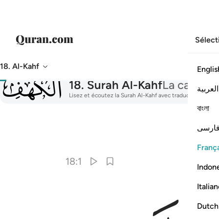
Sélect
18. Al-Kahf
Englis
018
18
.
Surah Al-Kahf
La caverne
العربية
Lisez et écoutez la Surah Al-Kahf avec traduction, tafsir, 
বাংলা
ارسی
França
18:1
Indon
Italia
Dutch