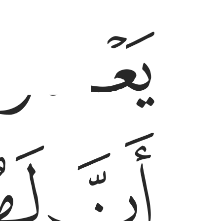
ﳃ
ﳅ
ﳆ