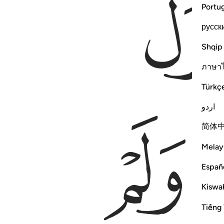
Portu
русск
Shqip
ภาษา
Türkç
اردو
ﲴ
简体
Melay
Españ
Kiswah
Tiếng 