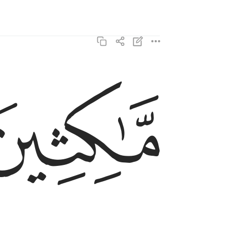
ﳊ
ماكثين فيه ابدا ٣
مَّـٰكِثِينَ فِيهِ أَبَدًۭا ٣