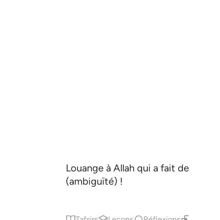
Louange à Allah qui a fait descendr
(ambiguïté) !
Tafsirs
Leçons
Réflexions
Contenu