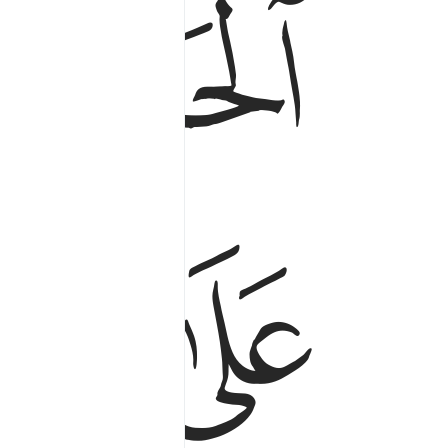
ﲭ
ﲮ
ﲱ
ﲲ