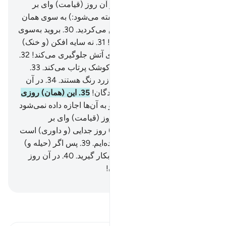
گوارا) به شما نوشاندیم.
28
.
در آن روز (قیامت) وای بر
تکذیب‌کنندگان!
29
.
(به آن‌ها گفته می‌شود:) به سوی همان
چیزی بروید که پیوسته تکذیبش می‌کردید.
30
.
بروید به‌سوی
سایۀ (دودهای آتش) سه شاخه!
31
.
نه سایه افکن (و خنک)
است، و نه از (گرمی) شعله‌های آتش جلوگیری می‌کند!
32
.
همانا (جهنم) شراره‌هایی چون کوشک پرتاب می‌کند.
33
.
گویی که آن (شراره‌ها) شتران زرد رنگ هستند.
34
.
در آن
روز (قیامت) وای بر تکذیب‌کنندگان!
35
.
این (همان) روزی
است که سخن نمی‌گویند.
36
.
و به آن‌ها اجازه داده نمی‌شود
تا عذر خواهی کنند.
37
.
در آن روز (قیامت) وای بر
تکذیب‌کنندگان!
38
.
این (همان) روز جدایی (و داوری) است
که شما و گذشتگان را گرد آورده‌ایم.
39
.
پس اگر (حیله و)
نیرنگی دارید، آن را در حق من بکار گیرید.
40
.
در آن روز
(قیامت) وای بر تکذیب‌کنندگان!
Hussein Taji Kal Dari
-
تفسیر بخوانید