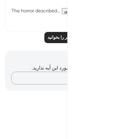
The horror described...
بیشتر ببین
۰
۰
درس‌های بیشتر را بخوانید
یادداشت‌ها و تأملات
شما هیچ یادداشت و تأملی در مورد این آیه ندارید.
افکارتان را ثبت کنید…