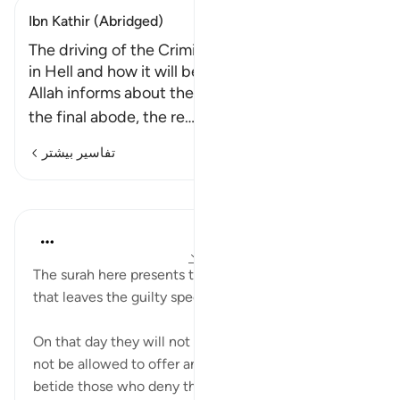
Ibn Kathir (Abridged)
The driving of the Criminals to their Final Abode
in Hell and how it will be done
Allah informs about the disbelievers who deny
the final abode, the re
…
ادامه مطلب
تفاسیر بیشتر
درس‌ها
In the Shade of the Quran
۳۱ هفته پیش
·
ارجاع دادن
آیه ۳۵:۷۷-۳۷
The surah here presents the psychological horror
that leaves the guilty speechless:
On that day they will not utter a word, and they will
not be allowed to offer any excuse. Woe on that day
betide those who deny the truth. (Verses 35-37)