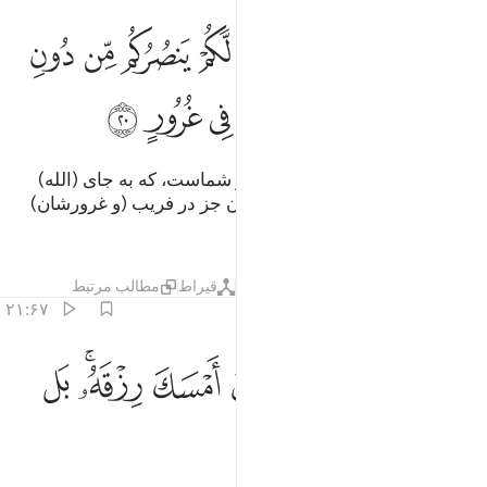
ﲙ
ﲚ
ﲛ
ﲜ
ﲝ
ﲞ
ﲟ
ﲠ
ﲡ
من هاذا الذي هو جند لكم ينصركم من دون الرحمان ان الكافرون الا في 
َمَّنْ هَـٰذَا ٱلَّذِى هُوَ جُندٌۭ لَّكُمْ يَنصُرُكُم مِّن دُونِ ٱلرَّحْمَـٰنِ ۚ إِنِ ٱلْكَـٰفِرُونَ إِلَّ
ﲢﲣ
ﲤ
ﲥ
ﲦ
ﲧ
ﲨ
ﲩ
آیا این چه کسی است آن که لشکر شماست، که به جای (الله)
رحمان شما را یاری می‌کند؟ کافران جز در فریب (و غرور‌شان)
نیستند.
تفاسیر
لایه‌ها
درس ها
بازتاب ها
قیراط
مطالب مرتبط
۲۱:۶۷
ﲪ
ﲫ
ﲬ
ﲭ
ﲮ
ﲯ
ﲰﲱ
من هاذا الذي يرزقكم ان امسك رزقه بل لجوا في عتو ونفور ٢١
ﲲ
َمَّنْ هَـٰذَا ٱلَّذِى يَرْزُقُكُمْ إِنْ أَمْسَكَ رِزْقَهُۥ ۚ بَل لَّجُّوا۟ فِى عُتُوٍّۢ وَنُفُورٍ
ﲳ
ﲴ
ﲵ
ﲶ
ﲷ