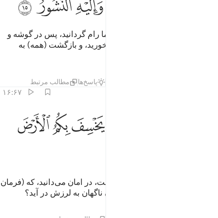
ﱜ
ﱝ
ﱞ
ﱟﱠ
ﱡ
ﱢ
ﱣ
او کسی است که زمین را برای شما رام گردانید، پس در گوشه و
نواحی آن راه بروید و از روزی او بخورید، و بازگشت (همه) به
سوی اوست.
تفاسیر
لایه‌ها
درس ها
بازتاب ها
پاسخ‌ها
مطالب مرتبط
۱۶:۶۷
ﱤ
ﱥ
ﱦ
ﱧ
ﱨ
ﱩ
ﱪ
امنتم من في السماء ان يخسف بكم الارض فاذا هي تمور ١٦
ﱫ
َأَمِنتُم مَّن فِى ٱلسَّمَآءِ أَن يَخْسِفَ بِكُمُ ٱلْأَرْضَ فَإِذَا هِىَ تَمُورُ ١٦
ﱬ
ﱭ
ﱮ
ﱯ
آیا خود را از کسی‌که در آسمان است، در امان می‌دانید، که (فرمان
دهد) زمین شما را فرو برد، پس آن ناگهان به لرزش در آید؟