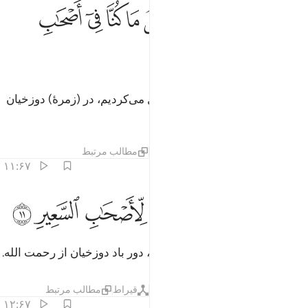
ﲺ
ﲻ
ﲼ
ﲽ
ﲾ
ﲿ
ﳀ
ﳁ
ﳂ
قالوا لو كنا نسمع او نعقل ما كنا في اصحاب السعير ١٠
ﳃ
َقَالُوا۟ لَوْ كُنَّا نَسْمَعُ أَوْ نَعْقِلُ مَا كُنَّا فِىٓ أَصْحَـٰبِ ٱلسَّعِيرِ ١٠
ﳄ
ﳅ
و گویند: «اگر ما می‌شنیدیم یا تعقل می‌کردیم، در (زمرۀ) دوزخیان
نبودیم».
تفاسیر
لایه‌ها
درس ها
بازتاب ها
مطالب مرتبط
۱۱:۶۷
ﳆ
ﳇ
ﳈ
اعترفوا بذنبهم فسحقا لاصحاب السعير ١١
ﳉ
ﳊ
ﳋ
َٱعْتَرَفُوا۟ بِذَنۢبِهِمْ فَسُحْقًۭا لِّأَصْحَـٰبِ ٱلسَّعِيرِ ١١
پس آن‌ها به گناه خود اعتراف کنند، دور باد دوزخیان از رحمت الله.
تفاسیر
لایه‌ها
درس ها
بازتاب ها
قیراط
مطالب مرتبط
۱۲:۶۷