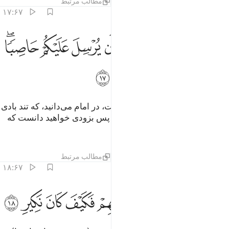
تفاسیر
لایه‌ها
درس ها
بازتاب ها
مطالب مرتبط
۱۷:۶۷
ﱰ
ﱱ
ﱲ
ﱳ
ﱴ
ﱵ
ﱶ
ﱷ
م امنتم من في السماء ان يرسل عليكم حاصبا فستعلمون كيف نذير ١٧
ﱸﱹ
َمْ أَمِنتُم مَّن فِى ٱلسَّمَآءِ أَن يُرْسِلَ عَلَيْكُمْ حَاصِبًۭا ۖ فَسَتَعْلَمُونَ كَيْفَ نَذِيرِ ١٧
ﱺ
ﱻ
ﱼ
ﱽ
یا خود را از کسی‌که در آسمان است، در امام می‌دانید، که تند بادی
همراه با سنگریزه بر شما فرستد؟ پس بزودی خواهید دانست که
هشدار من چگونه است!
تفاسیر
لایه‌ها
درس ها
بازتاب ها
مطالب مرتبط
۱۸:۶۷
ﱾ
ﱿ
ﲀ
ﲁ
ﲂ
لقد كذب الذين من قبلهم فكيف كان نكير ١٨
ﲃ
ﲄ
ﲅ
ﲆ
َلَقَدْ كَذَّبَ ٱلَّذِينَ مِن قَبْلِهِمْ فَكَيْفَ كَانَ نَكِيرِ ١٨