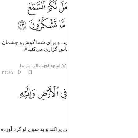
ﳅ
ﳆ
ﳇ
ﳈ
ﳉ
ﳊ
ﳋ
ل هو الذي انشاكم وجعل لكم السمع والابصار والافيدة قليلا ما تشكرون 
ُلْ هُوَ ٱلَّذِىٓ أَنشَأَكُمْ وَجَعَلَ لَكُمُ ٱلسَّمْعَ وَٱلْأَبْصَـٰرَ وَٱلْأَفْـِٔدَةَ ۖ قَلِيلًۭا م
ﳌ
ﳍﳎ
ﳏ
ﳐ
ﳑ
ﳒ
بگو: «او کسی است که شما را آفرید، و برای شما گوش و چشمان
و دل قرار داد، (اما شما) اندکی سپاس گزاری می‌کنید».
تفاسیر
لایه‌ها
درس ها
بازتاب ها
پاسخ‌ها
مطالب مرتبط
۲۴:۶۷
ﳓ
ﳔ
ﳕ
ﳖ
ﳗ
ل هو الذي ذراكم في الارض واليه تحشرون ٢٤
ﳘ
ﳙ
ُلْ هُوَ ٱلَّذِى ذَرَأَكُمْ فِى ٱلْأَرْضِ وَإِلَيْهِ تُحْشَرُونَ ٢٤
ﳚ
ﳛ
بگو: «او کسی است شما را در زمین پراکند و به سوی او گرد آورده
می‌شوید».