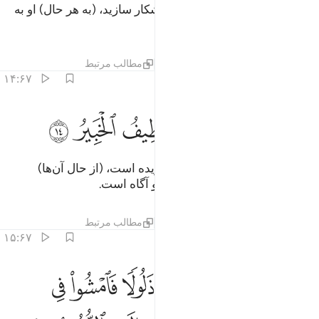
گفتار خود را پنهان دارید یا آن را آشکار سازید، (به هر حال) او به
آنچه در دل‌هاست آگاه است.
تفاسیر
لایه‌ها
درس ها
بازتاب ها
مطالب مرتبط
۱۴:۶۷
ﱌ
ﱍ
ﱎ
ﱏ
ﱐ
لا يعلم من خلق وهو اللطيف الخبير ١٤
ﱑ
ﱒ
ﱓ
َلَا يَعْلَمُ مَنْ خَلَقَ وَهُوَ ٱللَّطِيفُ ٱلْخَبِيرُ ١٤
آیا کسی‌که (همۀ موجودات را) آفریده است، (از حال آن‌ها)
نمی‌داند؟ در حالی‌که او باریک‌بین و آگاه است.
تفاسیر
لایه‌ها
درس ها
بازتاب ها
مطالب مرتبط
۱۵:۶۷
ﱔ
ﱕ
ﱖ
ﱗ
ﱘ
ﱙ
ﱚ
ﱛ
و الذي جعل لكم الارض ذلولا فامشوا في مناكبها وكلوا من رزقه واليه ال
ُوَ ٱلَّذِى جَعَلَ لَكُمُ ٱلْأَرْضَ ذَلُولًۭا فَٱمْشُوا۟ فِى مَنَاكِبِهَا وَكُلُوا۟ مِن 