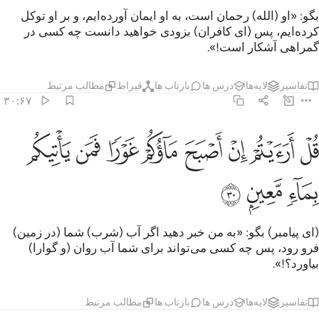
بگو: «او (الله) رحمان است، به او ایمان آورده‌ایم، و بر او توکل
کرده‌ایم، پس (ای کافران) بزودی خواهید دانست چه کسی در
گمراهی آشکار است!».
تفاسیر
لایه‌ها
درس ها
بازتاب ها
قیراط
مطالب مرتبط
۳۰:۶۷
ﱮ
ﱯ
ﱰ
ﱱ
ﱲ
ﱳ
ل ارايتم ان اصبح ماوكم غورا فمن ياتيكم بماء معين ٣٠
ﱴ
ﱵ
ُلْ أَرَءَيْتُمْ إِنْ أَصْبَحَ مَآؤُكُمْ غَوْرًۭا فَمَن يَأْتِيكُم بِمَآءٍۢ مَّعِينٍۭ ٣٠
ﱶ
ﱷ
ﱸ
(ای پیامبر) بگو: «به من خبر دهید اگر آب (شرب) شما (در زمین)
فرو رود، پس چه کسی می‌تواند برای شما آب روان (و گوارا)
بیاورد؟!».
تفاسیر
لایه‌ها
درس ها
بازتاب ها
مطالب مرتبط