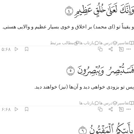
ﲋ
ﲌ
ﲍ
انك لعلى خلق عظيم ٤
ﲎ
ﲏ
َإِنَّكَ لَعَلَىٰ خُلُقٍ عَظِيمٍۢ ٤
و یقیناً تو (ای محمد) بر اخلاق و خوی بسیار عظیم و والایی هستی.
تفاسیر
درس ها
بازتاب ها
مطالب مرتبط
۵:۶۸
ﲐ
ستبصر ويبصرون ٥
ﲑ
ﲒ
َسَتُبْصِرُ وَيُبْصِرُونَ ٥
پس تو بزودی خواهی دید و آن‌ها (نیز) خواهند دید.
تفاسیر
درس ها
بازتاب ها
۶:۶۸
ﲓ
اييكم المفتون ٦
ﲔ
ﲕ
ِأَييِّكُمُ ٱلْمَفْتُونُ ٦