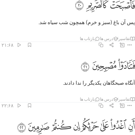
ﱗ
ﱘ
ﱙ
َأَصْبَحَتْ كَٱلصَّرِيمِ ٢٠
پس آن باغ (سبز و خرم) همچون شب سیاه شد.
تفاسیر
درس ها
بازتاب ها
۲۱:۶۸
ﱚ
تنادوا مصبحين ٢١
ﱛ
ﱜ
َتَنَادَوْا۟ مُصْبِحِينَ ٢١
آنگاه صبحگاهان یکدیگر را ندا دادند.
تفاسیر
درس ها
بازتاب ها
۲۲:۶۸
ﱝ
ﱞ
ﱟ
ﱠ
ﱡ
ن اغدوا على حرثكم ان كنتم صارمين ٢٢
ﱢ
ﱣ
ﱤ
َنِ ٱغْدُوا۟ عَلَىٰ حَرْثِكُمْ إِن كُنتُمْ صَـٰرِمِينَ ٢٢