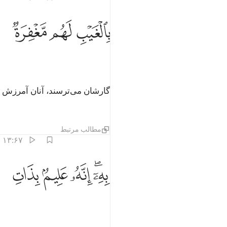
ﳌ
ﳍ
ﳎ
ﳏ
ﳐ
ن الذين يخشون ربهم بالغيب لهم مغفرة واجر كبير ١٢
ﳑ
ﳒ
ِنَّ ٱلَّذِينَ يَخْشَوْنَ رَبَّهُم بِٱلْغَيْبِ لَهُم مَّغْفِرَةٌۭ وَأَجْرٌۭ كَبِيرٌۭ ١٢
ﳓ
ﳔ
ﳕ
بی‌گمان کسانی‌که درنهان از پروردگار‌شان می‌ترسند، آنان آمرزش
و پاداش بزرگی دارند.
تفاسیر
لایه‌ها
درس ها
بازتاب ها
مطالب مرتبط
۱۳:۶۷
ﱁ
ﱂ
ﱃ
ﱄ
ﱅﱆ
ﱇ
اسروا قولكم او اجهروا به انه عليم بذات الصدور ١٣
ﱈ
ﱉ
َأَسِرُّوا۟ قَوْلَكُمْ أَوِ ٱجْهَرُوا۟ بِهِۦٓ ۖ إِنَّهُۥ عَلِيمٌۢ بِذَاتِ ٱلصُّ
ﱊ
ﱋ