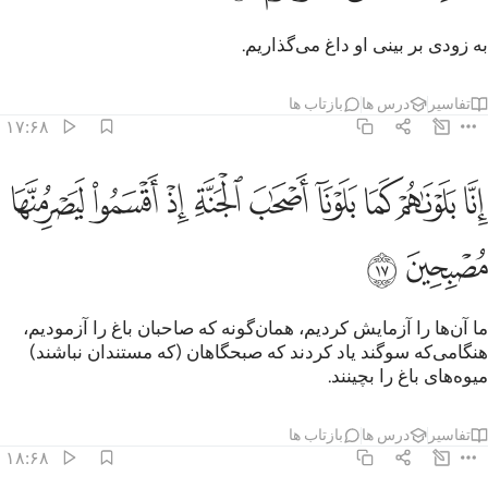
به زودی بر بینی او داغ می‌گذاریم.
تفاسیر
درس ها
بازتاب ها
۱۷:۶۸
ﱁ
ﱂ
ﱃ
ﱄ
ﱅ
ﱆ
ﱇ
ﱈ
نا بلوناهم كما بلونا اصحاب الجنة اذ اقسموا ليصرمنها مصبحين ١٧
ﱉ
ِنَّا بَلَوْنَـٰهُمْ كَمَا بَلَوْنَآ أَصْحَـٰبَ ٱلْجَنَّةِ إِذْ أَقْسَمُوا۟ لَيَصْرِمُنَّهَا مُصْبِحِينَ ١٧
ﱊ
ﱋ
ما آن‌ها را آزمایش کردیم، همان‌گونه که صاحبان باغ را آزمودیم،
هنگامی‌که سوگند یاد کردند که صبحگاهان (که مستندان نباشند)
میوه‌های باغ را بچینند.
تفاسیر
درس ها
بازتاب ها
۱۸:۶۸