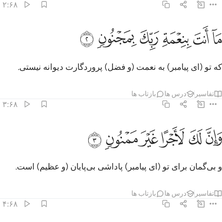
۲:۶۸
ﱿ
ﲀ
ﲁ
ا انت بنعمة ربك بمجنون ٢
ﲂ
ﲃ
ﲄ
َآ أَنتَ بِنِعْمَةِ رَبِّكَ بِمَجْنُونٍۢ ٢
که تو (ای پیامبر) به نعمت (و فضل) پروردگارت دیوانه نیستی.
تفاسیر
درس ها
بازتاب ها
۳:۶۸
ﲅ
ﲆ
ﲇ
ان لك لاجرا غير ممنون ٣
ﲈ
ﲉ
ﲊ
َإِنَّ لَكَ لَأَجْرًا غَيْرَ مَمْنُونٍۢ ٣
و بی‌گمان برای تو (ای پیامبر) پاداشی بی‌پایان (و عظیم) است.
تفاسیر
درس ها
بازتاب ها
۴:۶۸