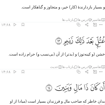
و بسیار بازدارندۀ (کار) خیر، و متجاوز و گناهکار است.
تفاسیر
درس ها
بازتاب ها
۱۳:۶۸
ﲺ
ﲻ
تل بعد ذالك زنيم ١٣
ﲼ
ﲽ
ﲾ
ُتُلٍّۭ بَعْدَ ذَٰلِكَ زَنِيمٍ ١٣
خشن (و کینه‌توز) و (بدتر) از آن (بی‌نسب و) حرام زاده است.
تفاسیر
درس ها
بازتاب ها
حدیث
۱۴:۶۸
ﲿ
ﳀ
ﳁ
ن كان ذا مال وبنين ١٤
ﳂ
ﳃ
ﳄ
َن كَانَ ذَا مَالٍۢ وَبَنِينَ ١٤
بدان خاطر که صاحب مال و فرزندان بسیار است (مبادا از او