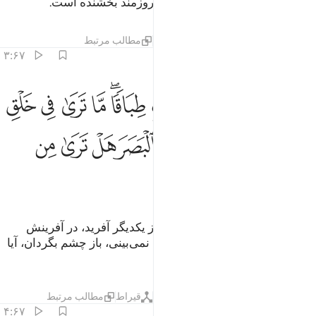
یک از شما نیکو کار‌تر است، و او پیروزمند بخشنده است.
تفاسیر
لایه‌ها
درس ها
بازتاب ها
مطالب مرتبط
۳:۶۷
ﱘ
ﱙ
ﱚ
ﱛ
ﱜﱝ
ﱞ
ﱟ
ﱠ
ﱡ
لذي خلق سبع سماوات طباقا ما ترى في خلق الرحمان من تفاوت فارج
لَّذِى خَلَقَ سَبْعَ سَمَـٰوَٰتٍۢ طِبَاقًۭا ۖ مَّا تَرَىٰ فِى خَلْقِ ٱلرَّحْمَـٰنِ مِن ت
ﱢ
ﱣ
ﱤﱥ
ﱦ
ﱧ
ﱨ
ﱩ
ﱪ
ﱫ
ﱬ
(آن) کس‌که هفت آسمان را بر فراز یکدیگر آفرید، در آفرینش
(الله) رحمان هیچ خلل و بی نظمی نمی‌بینی، باز چشم بگردان، آیا
نقصانی (و شکافی) می‌بینی؟
تفاسیر
لایه‌ها
درس ها
بازتاب ها
قیراط
مطالب مرتبط
۴:۶۷