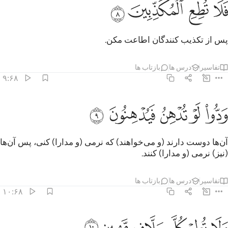
ﲢ
ﲣ
لا تطع المكذبين ٨
ﲤ
ﲥ
َلَا تُطِعِ ٱلْمُكَذِّبِينَ ٨
پس از تکذیب کنندگان اطاعت مکن.
تفاسیر
درس ها
بازتاب ها
۹:۶۸
ﲦ
ﲧ
ﲨ
دوا لو تدهن فيدهنون ٩
ﲩ
ﲪ
َدُّوا۟ لَوْ تُدْهِنُ فَيُدْهِنُونَ ٩
آن‌ها دوست دارند (و می‌خواهند) که نرمی (و مدارا) کنی، پس آن‌ها
(نیز) نرمی (و مدارا) کنند.
تفاسیر
درس ها
بازتاب ها
۱۰:۶۸
ﲫ
ﲬ
ﲭ
لا تطع كل حلاف مهين ١٠
ﲮ
ﲯ
ﲰ
َلَا تُطِعْ كُلَّ حَلَّافٍۢ مَّهِينٍ ١٠