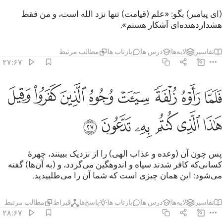
(ای پیامبر) بگو: «علم (قیامت) تنها نزد الله است، و من فقط
هشداردهنده‌ای آشکار هستم».
تفاسیر
لایه‌ها
درس ها
بازتاب ها
مطالب مرتبط
۲۷:۶۷
ﱁ
ﱂ
ﱃ
ﱄ
ﱅ
ﱆ
ﱇ
ﱈ
لما راوه زلفة سييت وجوه الذين كفروا وقيل هاذا الذي كنتم به تدعون ٢٧
َلَمَّا رَأَوْهُ زُلْفَةًۭ سِيٓـَٔتْ وُجُوهُ ٱلَّذِينَ كَفَرُوا۟ وَقِيلَ هَـٰذَا ٱلَّذِى كُنتُم بِهِۦ تَدَّعُونَ ٧
ﱉ
ﱊ
ﱋ
ﱌ
ﱍ
ﱎ
پس چون آن (وعده و عذاب الهی) را از نزدیک ببینند، چهرۀ
کسانی‌که کافر شدند سیاه و اندوهگین می‌گردد، و (به آن‌ها) گفته
می‌شود: این همان چیزی است که شما آن را می‌طلبیدید.
تفاسیر
لایه‌ها
درس ها
بازتاب ها
پاسخ‌ها
قیراط
مطالب مرتبط
۲۸:۶۷