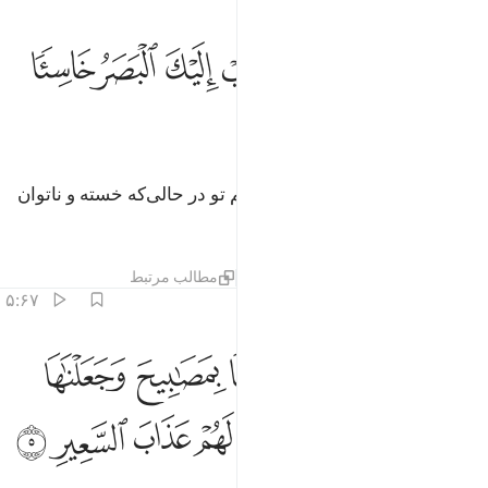
ﱭ
ﱮ
ﱯ
ﱰ
ﱱ
ﱲ
ﱳ
م ارجع البصر كرتين ينقلب اليك البصر خاسيا وهو حسير ٤
ﱴ
ُمَّ ٱرْجِعِ ٱلْبَصَرَ كَرَّتَيْنِ يَنقَلِبْ إِلَيْكَ ٱلْبَصَرُ خَاسِئًۭا وَهُوَ حَسِيرٌۭ ٤
ﱵ
ﱶ
ﱷ
سپس بار دیگر چشم بگردان، چشم تو در حالی‌که خسته و ناتوان
است به سوی تو باز می‌گردد.
تفاسیر
لایه‌ها
درس ها
بازتاب ها
مطالب مرتبط
۵:۶۷
ﱸ
ﱹ
ﱺ
ﱻ
ﱼ
ﱽ
لقد زينا السماء الدنيا بمصابيح وجعلناها رجوما للشياطين واعتدنا لهم ع
َلَقَدْ زَيَّنَّا ٱلسَّمَآءَ ٱلدُّنْيَا بِمَصَـٰبِيحَ وَجَعَلْنَـٰهَا رُجُومًۭا لِّلشّ
ﱾ
ﱿﲀ
ﲁ
ﲂ
ﲃ
ﲄ
ﲅ