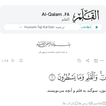
068
Al-Qalam
.
۶۸
القلم
گوش دهید
ترجمه
: Hussein Taji Kal Dari
اطلاعات
به نام خداوند بخشنده و مهربان
۱:۶۸
ﱹﱺ
ﱻ
ﱼ
 والقلم وما يسطرون ١
ﱽ
ﱾ
ٓ ۚ وَٱلْقَلَمِ وَمَا يَسْطُرُونَ ١
نون، سوگند به قلم و آنچه می‌نویسند.
تفاسیر
درس ها
بازتاب ها