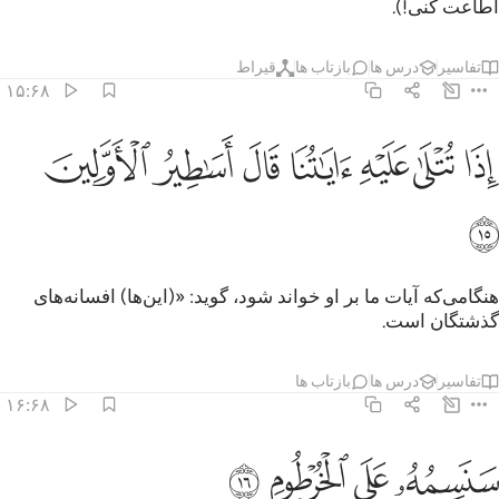
اطاعت کنی!).
تفاسیر
درس ها
بازتاب ها
قیراط
۱۵:۶۸
ﳅ
ﳆ
ﳇ
ﳈ
ﳉ
ذا تتلى عليه اياتنا قال اساطير الاولين ١٥
ﳊ
ﳋ
ِذَا تُتْلَىٰ عَلَيْهِ ءَايَـٰتُنَا قَالَ أَسَـٰطِيرُ ٱلْأَوَّلِينَ ١٥
ﳌ
هنگامی‌که آیات ما بر او خواند شود، گوید: «(این‌ها) افسانه‌های
گذشتگان است.
تفاسیر
درس ها
بازتاب ها
۱۶:۶۸
ﳍ
ﳎ
نسمه على الخرطوم ١٦
ﳏ
ﳐ
َنَسِمُهُۥ عَلَى ٱلْخُرْطُومِ ١٦