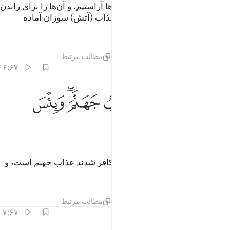
به راستی ما آسمان دنیا را با چراغ‌ها آراستیم، و آن‌ها را برای راندن
شیاطین قرار دادیم، و برای آن‌ها عذاب (آتش) سوزان آماده
ساختیم.
تفاسیر
لایه‌ها
درس ها
بازتاب ها
مطالب مرتبط
۶:۶۷
ﲆ
ﲇ
ﲈ
ﲉ
للذين كفروا بربهم عذاب جهنم وبيس المصير ٦
ﲊﲋ
ﲌ
َلِلَّذِينَ كَفَرُوا۟ بِرَبِّهِمْ عَذَابُ جَهَنَّمَ ۖ وَبِئْسَ ٱلْمَصِيرُ ٦
ﲍ
ﲎ
و برای کسانی‌که به پروردگار‌شان کافر شدند عذاب جهنم است، و
چه بد جایگاهی است.
تفاسیر
لایه‌ها
درس ها
بازتاب ها
مطالب مرتبط
۷:۶۷