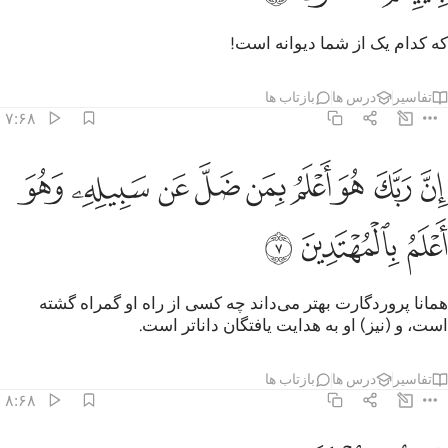
که کدام یک از شما دیوانه است!
تفاسیر
درس ها
بازتاب ها
۷:۶۸
ﲖ
ﲗ
ﲘ
ﲙ
ﲚ
ﲛ
ﲜ
ن ربك هو اعلم بمن ضل عن سبيله وهو اعلم بالمهتدين ٧
ﲝ
ﲞ
ِنَّ رَبَّكَ هُوَ أَعْلَمُ بِمَن ضَلَّ عَن سَبِيلِهِۦ وَهُوَ أَعْلَمُ بِٱلْمُهْتَدِينَ ٧
ﲟ
ﲠ
ﲡ
همانا پروردگارت بهتر می‌داند چه کسی از راه او گمراه گشته
است، و (نیز) او به هدایت یافتگان دانا‌تر است.
تفاسیر
درس ها
بازتاب ها
۸:۶۸