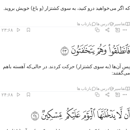
که اگر می‌خواهید درو کنید، به سوی کشتزار (و باغ) خویش بروید.
تفاسیر
درس ها
بازتاب ها
۲۳:۶۸
ﱥ
ﱦ
انطلقوا وهم يتخافتون ٢٣
ﱧ
ﱨ
َٱنطَلَقُوا۟ وَهُمْ يَتَخَـٰفَتُونَ ٢٣
پس آن‌ها (به سوی کشتزار) حرکت کردند. در حالی‌که آهسته باهم
می‌گفتند:
تفاسیر
درس ها
بازتاب ها
۲۴:۶۸
ﱩ
ﱪ
ﱫ
ﱬ
ن لا يدخلنها اليوم عليكم مسكين ٢٤
ﱭ
ﱮ
ﱯ
َن لَّا يَدْخُلَنَّهَا ٱلْيَوْمَ عَلَيْكُم مِّسْكِينٌۭ ٢٤