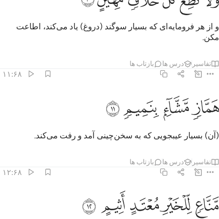
و از هر فرومایه‌ای که بسیار سوگند (دروغ) یاد می‌کند، اطاعت
مکن.
تفاسیر
درس ها
بازتاب ها
۱۱:۶۸
ﲱ
ماز مشاء بنميم ١١
ﲲ
ﲳ
ﲴ
َمَّازٍۢ مَّشَّآءٍۭ بِنَمِيمٍۢ ١١
(آن) بسیار عیبجویی که به سخن‌چینی آمد و رفت می‌کند.
تفاسیر
درس ها
بازتاب ها
۱۲:۶۸
ﲵ
ﲶ
ناع للخير معتد اثيم ١٢
ﲷ
ﲸ
ﲹ
َّنَّاعٍۢ لِّلْخَيْرِ مُعْتَدٍ أَثِيمٍ ١٢