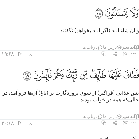
ﱌ
لا يستثنون ١٨
ﱍ
ﱎ
َلَا يَسْتَثْنُونَ ١٨
و ان شاء الله (اگر الله بخواهد) نگفتند.
تفاسیر
درس ها
بازتاب ها
۱۹:۶۸
ﱏ
ﱐ
ﱑ
ﱒ
ﱓ
طاف عليها طايف من ربك وهم نايمون ١٩
ﱔ
ﱕ
ﱖ
َطَافَ عَلَيْهَا طَآئِفٌۭ مِّن رَّبِّكَ وَهُمْ نَآئِمُونَ ١٩
پس عذابی (فرا‌‌گیر) از سوی پروردگارت بر (باغ) آن‌ها فرو آمد، در
حالی‌که همه در خواب بودند.
تفاسیر
درس ها
بازتاب ها
۲۰:۶۸
اصبحت كالصريم ٢٠