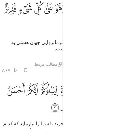
ﱁ
ﱂ
ﱃ
ﱄ
ﱅ
ﱆ
بارك الذي بيده الملك وهو على كل شيء قدير ١
ﱇ
ﱈ
ﱉ
َبَـٰرَكَ ٱلَّذِى بِيَدِهِ ٱلْمُلْكُ وَهُوَ عَلَىٰ كُلِّ شَىْءٍۢ قَدِيرٌ ١
ﱊ
پر برکت و بزرگوار است کسی‌که فرمانروایی جهان هستی به
دست اوست، و او بر هر چیز تواناست.
تفاسیر
لایه‌ها
درس ها
بازتاب ها
مطالب مرتبط
۲:۶۷
ﱋ
ﱌ
ﱍ
ﱎ
ﱏ
ﱐ
ﱑ
لذي خلق الموت والحياة ليبلوكم ايكم احسن عملا وهو العزيز الغفور ٢
لَّذِى خَلَقَ ٱلْمَوْتَ وَٱلْحَيَوٰةَ لِيَبْلُوَكُمْ أَيُّكُمْ أَحْسَنُ عَمَلًۭا ۚ وَهُوَ
ﱒﱓ
ﱔ
ﱕ
ﱖ
ﱗ
(همان) کسی‌که مرگ و زندگی را آفرید تا شما را بیازماید که کدام