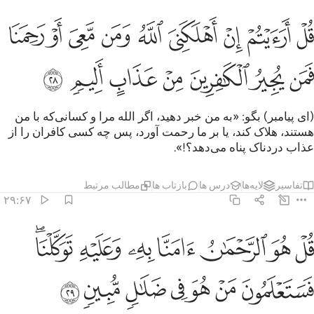
ﱏ
ﱐ
ﱑ
ﱒ
ﱓ
ﱔ
ﱕ
ﱖ
ﱗ
ل ارايتم ان اهلكني الله ومن معي او رحمنا فمن يجير الكافرين من عذاب
ُلْ أَرَءَيْتُمْ إِنْ أَهْلَكَنِىَ ٱللَّهُ وَمَن مَّعِىَ أَوْ رَحِمَنَا فَمَن يُجِيرُ ٱلْكَـٰفِرِينَ مِنْ
ﱘ
ﱙ
ﱚ
ﱛ
ﱜ
ﱝ
ﱞ
(ای پیامبر) بگو: «به من خبر دهید، اگر الله مرا و کسانی‌که با من
هستند، هلاک کند، یا بر ما رحمت آورد، پس چه کسی کافران را از
عذاب دردناک پناه می‌دهد؟!».
تفاسیر
لایه‌ها
درس ها
بازتاب ها
مطالب مرتبط
۲۹:۶۷
ﱟ
ﱠ
ﱡ
ﱢ
ﱣ
ﱤ
ﱥﱦ
ل هو الرحمان امنا به وعليه توكلنا فستعلمون من هو في ضلال مبين ٢٩
ُلْ هُوَ ٱلرَّحْمَـٰنُ ءَامَنَّا بِهِۦ وَعَلَيْهِ تَوَكَّلْنَا ۖ فَسَتَعْلَمُونَ مَنْ هُوَ فِى ضَلَـٰل
ﱧ
ﱨ
ﱩ
ﱪ
ﱫ
ﱬ
ﱭ