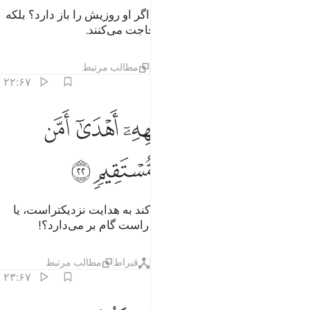
آیا آن کیست که به شما روزی دهد اگر او روزیش را باز دارد؟ بلکه
آن‌ها در سرکشی و دوری از حق لجاجت می‌کنند.
تفاسیر
لایه‌ها
درس ها
بازتاب ها
مطالب مرتبط
۲۲:۶۷
ﲸ
ﲹ
ﲺ
ﲻ
ﲼ
ﲽ
ﲾ
فمن يمشي مكبا على وجهه اهدى امن يمشي سويا على صراط مستقيم ٢
َفَمَن يَمْشِى مُكِبًّا عَلَىٰ وَجْهِهِۦٓ أَهْدَىٰٓ أَمَّن يَمْشِى سَوِيًّا عَلَىٰ صِرَٰطٍۢ مُّ
ﲿ
ﳀ
ﳁ
ﳂ
ﳃ
ﳄ
آیا کسی‌که به رو افتاده حرکت می‌کند به هدایت نزدیکتراست، یا
آن کسی‌که راست و استوار بر راه راست گام بر می‌دارد؟!
تفاسیر
لایه‌ها
درس ها
بازتاب ها
قیراط
مطالب مرتبط
۲۳:۶۷