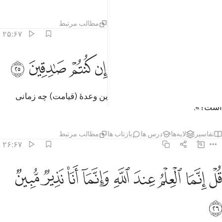
تفاسیر
لایه‌ها
درس ها
بازتاب ها
مطالب مرتبط
۲۵:۶۷
ﳜ
ﳝ
ﳞ
ﳟ
ﳠ
يقولون متى هاذا الوعد ان كنتم صادقين ٢٥
ﳡ
ﳢ
ﳣ
َيَقُولُونَ مَتَىٰ هَـٰذَا ٱلْوَعْدُ إِن كُنتُمْ صَـٰدِقِينَ ٢٥
و می‌گویند: «اگر راست می‌گویید این وعدۀ (قیامت) چه زمانی
است؟».
تفاسیر
لایه‌ها
درس ها
بازتاب ها
مطالب مرتبط
۲۶:۶۷
ﳤ
ﳥ
ﳦ
ﳧ
ﳨ
ل انما العلم عند الله وانما انا نذير مبين ٢٦
ﳩ
ﳪ
ﳫ
ﳬ
ُلْ إِنَّمَا ٱلْعِلْمُ عِندَ ٱللَّهِ وَإِنَّمَآ أَنَا۠ نَذِيرٌۭ مُّبِينٌۭ ٢٦
ﳭ