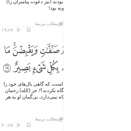
و به راستی کسانی‌که پیش از آنان بودند (نیز دعوت پیامبران را)
تکذیب کردند، پس عقوبت من چگونه بود!
تفاسیر
لایه‌ها
درس ها
بازتاب ها
مطالب مرتبط
۱۹:۶۷
ﲇ
ﲈ
ﲉ
ﲊ
ﲋ
ﲌ
ﲍﲎ
ﲏ
ولم يروا الى الطير فوقهم صافات ويقبضن ما يمسكهن الا الرحمان انه 
َوَلَمْ يَرَوْا۟ إِلَى ٱلطَّيْرِ فَوْقَهُمْ صَـٰٓفَّـٰتٍۢ وَيَقْبِضْنَ ۚ مَا يُمْسِكُهُنَّ إِلَّا ٱلرّ
ﲐ
ﲑ
ﲒﲓ
ﲔ
ﲕ
ﲖ
ﲗ
ﲘ
آیا به پرندگانی که بر فراز سرشان است، که گاهی بال‌های خود را
می‌گشایند، و گاهی فرو می‌بندند، نگاه نکردند؟! جز (الله) رحمان
(کسی) آن‌ها را (بر فراز آسمان) نگاه نمی‌دارد، بی‌گمان او به هر
چیز بیناست.
تفاسیر
لایه‌ها
درس ها
بازتاب ها
مطالب مرتبط
۲۰:۶۷