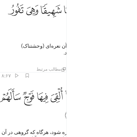
ﲏ
ﲐ
ﲑ
ﲒ
ﲓ
ذا القوا فيها سمعوا لها شهيقا وهي تفور ٧
ﲔ
ﲕ
ﲖ
ِذَآ أُلْقُوا۟ فِيهَا سَمِعُوا۟ لَهَا شَهِيقًۭا وَهِىَ تَفُورُ ٧
ﲗ
هنگامی‌که در آن انداخته شوند، از آن نعره‌ای (وحشتناک)
می‌شنوند، در حالی‌که آن می‌جوشد.
تفاسیر
لایه‌ها
درس ها
بازتاب ها
مطالب مرتبط
۸:۶۷
ﲘ
ﲙ
ﲚ
ﲛﲜ
ﲝ
ﲞ
ﲟ
ﲠ
كاد تميز من الغيظ كلما القي فيها فوج سالهم خزنتها الم ياتكم نذير ٨
ﲡ
َكَادُ تَمَيَّزُ مِنَ ٱلْغَيْظِ ۖ كُلَّمَآ أُلْقِىَ فِيهَا فَوْجٌۭ سَأَلَهُمْ خَزَنَتُهَآ أَلَمْ يَأْتِكُمْ 
ﲢ
ﲣ
ﲤ
ﲥ
ﲦ
از شدت خشم نزدیک است پاره پاره شود، هرگاه که گروهی در آن