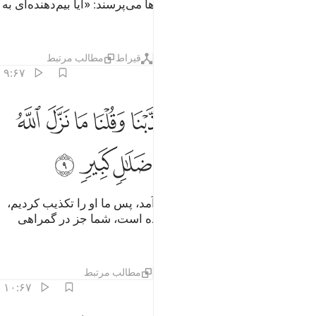
انداخته می‌شوند، نگهبانانش از آن‌ها می‌پرسند: «آیا بیم‌دهنده‌ای به
سراغ شما نیامد؟!».
تفاسیر
لایه‌ها
درس ها
بازتاب ها
قیراط
مطالب مرتبط
۹:۶۷
ﲧ
ﲨ
ﲩ
ﲪ
ﲫ
ﲬ
ﲭ
ﲮ
ﲯ
ﲰ
الوا بلى قد جاءنا نذير فكذبنا وقلنا ما نزل الله من شيء ان انتم الا في 
َالُوا۟ بَلَىٰ قَدْ جَآءَنَا نَذِيرٌۭ فَكَذَّبْنَا وَقُلْنَا مَا نَزَّلَ ٱللَّهُ مِن شَىْءٍ إِنْ أَنت
ﲱ
ﲲ
ﲳ
ﲴ
ﲵ
ﲶ
ﲷ
ﲸ
ﲹ
گویند: «چرا، بیم‌دهنده به سوی ما آمد، پس ما او را تکذیب کردیم،
و گفتیم: هرگز الله چیزی نازل نکرده است، شما جز در گمراهی
بزرگ نیستید».
تفاسیر
لایه‌ها
درس ها
بازتاب ها
مطالب مرتبط
۱۰:۶۷