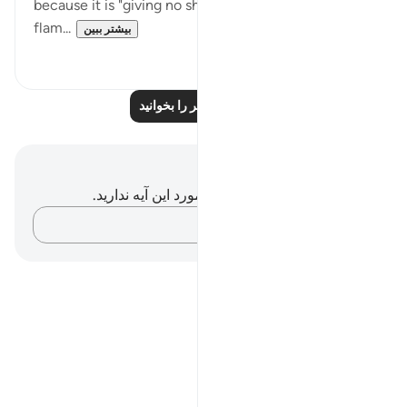
because it is "giving no shade, nor relief from the
flam...
بیشتر ببین
۰
۰
درس‌های بیشتر را بخوانید
یادداشت‌ها و تأملات
شما هیچ یادداشت و تأملی در مورد این آیه ندارید.
افکارتان را ثبت کنید…