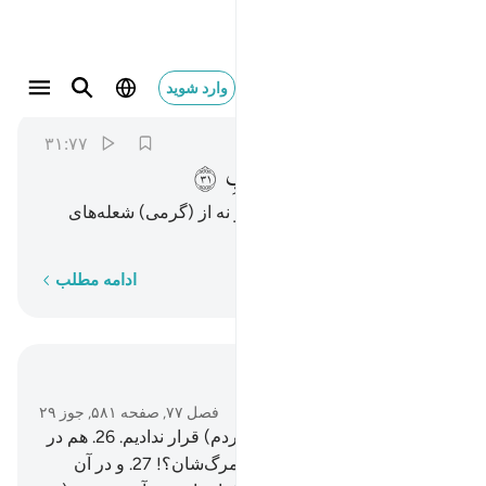
لا ظليل ولا يغني من اللهب ٣١
وارد شوید
Al-Mursalat
77:31
۳۱:۷۷
ﱺ
ﱻ
ﱼ
ﱽ
ﱾ
ﱿ
ﲀ
نه سایه افکن (و خنک) است، و نه از (گرمی) شعله‌های
آتش جلوگیری می‌کند!
کلمه به کلمه
ادامه مطلب
در متن بخوانید
فصل ۷۷, صفحه ۵۸۱, جوز ۲۹
25
.
آیا زمین را جایگاه (تجمع مردم) قرار ندادیم.
26
.
هم در
حال حیات و زندگی‌شان و هم مرگ‌شان؟!
27
.
و در آن