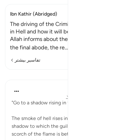
Ibn Kathir (Abridged)
The driving of the Criminals to their Final Abode
in Hell and how it will be done
Allah informs about the disbelievers who deny
the final abode, the re
…
ادامه مطلب
تفاسیر بیشتر
درس‌ها
In the Shade of the Quran
۳۱ هفته پیش
·
ارجاع دادن
آیه ۳۰:۷۷-۳۴
"Go to a shadow rising in three columns." (Verse 30)
The smoke of hell rises in three columns, giving a
shadow to which the guilty are told to go. Yet the
scorch of the flame is better than this shadow,