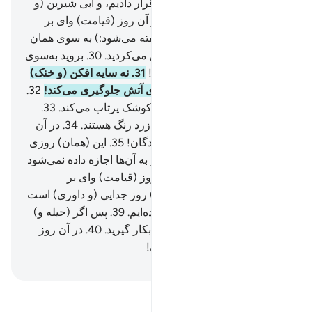
کوه‌های بسیار بلند (و استوار) قرار دادیم، و آبی شیرین (و
گوارا) به شما نوشاندیم.
28
.
در آن روز (قیامت) وای بر
تکذیب‌کنندگان!
29
.
(به آن‌ها گفته می‌شود:) به سوی همان
چیزی بروید که پیوسته تکذیبش می‌کردید.
30
.
بروید به‌سوی
سایۀ (دودهای آتش) سه شاخه!
31
.
نه سایه افکن (و خنک)
است، و نه از (گرمی) شعله‌های آتش جلوگیری می‌کند!
32
.
همانا (جهنم) شراره‌هایی چون کوشک پرتاب می‌کند.
33
.
گویی که آن (شراره‌ها) شتران زرد رنگ هستند.
34
.
در آن
روز (قیامت) وای بر تکذیب‌کنندگان!
35
.
این (همان) روزی
است که سخن نمی‌گویند.
36
.
و به آن‌ها اجازه داده نمی‌شود
تا عذر خواهی کنند.
37
.
در آن روز (قیامت) وای بر
تکذیب‌کنندگان!
38
.
این (همان) روز جدایی (و داوری) است
که شما و گذشتگان را گرد آورده‌ایم.
39
.
پس اگر (حیله و)
نیرنگی دارید، آن را در حق من بکار گیرید.
40
.
در آن روز
(قیامت) وای بر تکذیب‌کنندگان!
Hussein Taji Kal Dari
-
تفسیر بخوانید