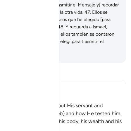
encomendándoles [transmitir el Mensaje y] recordar
a la gente la morada de la otra vida.
47
.
Ellos se
cuentan entre los virtuosos que he elegido [para
transmitir el Mensaje].
48
.
Y recuerda a Ismael,
Eliseo y Dhul Kifl; todos ellos también se contaron
entre los virtuosos [que elegí para trasmitir el
Mensaje].
-
Sheikh Isa Garcia
Lee Tafsir
Ibn Kathir (Abridged)
Ayyub
Here Allah tells us about His servant and
Messenger Ayyub (Job) and how He tested him.
These tests afflicted his body, his wealth and his
childre
…
Leer más