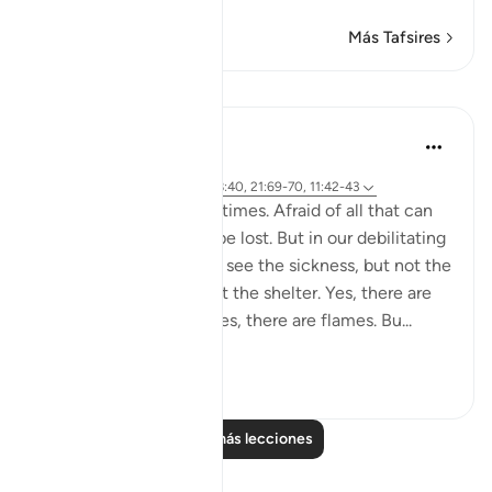
Más Tafsires
Lecciones
Yasmin Mogahed
hace 5 años
·
Referencias
aleya 38:41-44, 28:40, 21:69-70, 11:42-43
We get so scared sometimes. Afraid of all that can
go wrong. All that can be lost. But in our debilitating
fear, we lose focus. We see the sickness, but not the
cure. The storm, but not the shelter. Yes, there are
armies and Red Seas. Yes, there are flames. Bu...
Ver más
56
6
Leer más lecciones