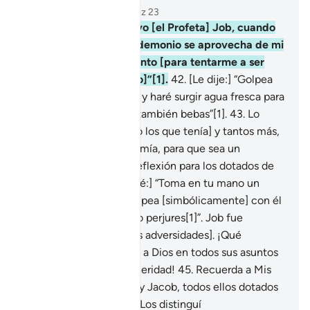
Capítulo 38, Página 455, Juz 23
41
.
Recuerda a Mi siervo [el Profeta] Job, cuando
invocó a su Señor: “El demonio se aprovecha de mi
enfermedad y sufrimiento [para tentarme a ser
desagradecido contigo]”[1].
42
.
[Le dije:] “Golpea
con tu pie [en la tierra], y haré surgir agua fresca para
que te laves con ella y también bebas”[1].
43
.
Lo
agracié con hijos [como los que tenía] y tantos más,
como una misericordia mía, para que sea un
recuerdo y motivo de reflexión para los dotados de
intelecto.
44
.
[Le ordené:] “Toma en tu mano un
manojo de hierbas y golpea [simbólicamente] con él
a tu esposa, para que no perjures[1]”. Job fue
paciente [ante todas las adversidades]. ¡Qué
excelente siervo; volvía a Dios en todos sus asuntos
y se arrepentía con sinceridad!
45
.
Recuerda a Mis
siervos Abraham, Isaac y Jacob, todos ellos dotados
de firmeza y visión.
46
.
Los distinguí