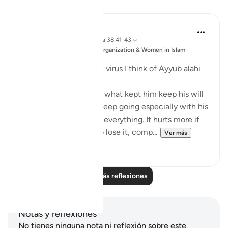
Reflexiones
Sajid Bhutta
hace 6 años
·
Referencias
aleya 38:41-43
Publicado
Muslim Student Organization & Women in Islam
en
CCNY
Everytime I think of the virus I think of Ayyub alahi
asalaam.
What motivated him or what kept him keep his will
to live. It's not easy to keep going especially with his
situation where he lost everything. It hurts more if
you have something, to lose it, comp...
Ver más
5
3
Leer más reflexiones
Notas y reflexiones
No tienes ninguna nota ni reflexión sobre este