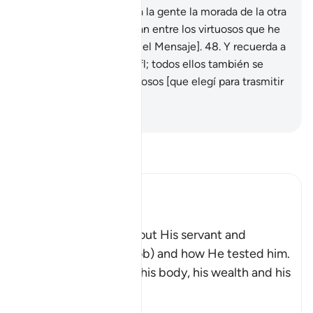
el Mensaje y] recordar a la gente la morada de la otra
vida.
47
.
Ellos se cuentan entre los virtuosos que he
elegido [para transmitir el Mensaje].
48
.
Y recuerda a
Ismael, Eliseo y Dhul Kifl; todos ellos también se
contaron entre los virtuosos [que elegí para trasmitir
el Mensaje].
-
Sheikh Isa Garcia
Lee Tafsir
Ibn Kathir (Abridged)
Ayyub
Here Allah tells us about His servant and
Messenger Ayyub (Job) and how He tested him.
These tests afflicted his body, his wealth and his
childre
…
Leer más