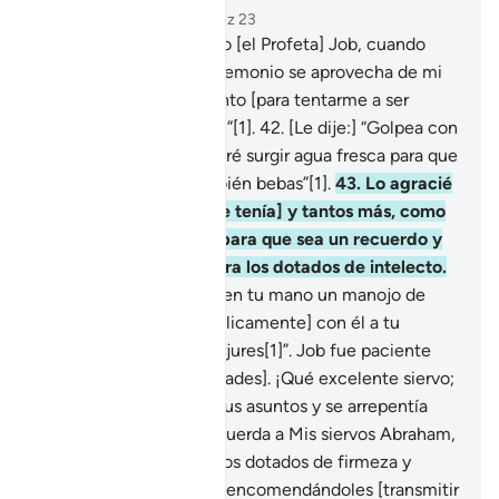
Capítulo 38, Página 456, Juz 23
41
.
Recuerda a Mi siervo [el Profeta] Job, cuando
invocó a su Señor: “El demonio se aprovecha de mi
enfermedad y sufrimiento [para tentarme a ser
desagradecido contigo]”[1].
42
.
[Le dije:] “Golpea con
tu pie [en la tierra], y haré surgir agua fresca para que
te laves con ella y también bebas”[1].
43
.
Lo agracié
con hijos [como los que tenía] y tantos más, como
una misericordia mía, para que sea un recuerdo y
motivo de reflexión para los dotados de intelecto.
44
.
[Le ordené:] “Toma en tu mano un manojo de
hierbas y golpea [simbólicamente] con él a tu
esposa, para que no perjures[1]”. Job fue paciente
[ante todas las adversidades]. ¡Qué excelente siervo;
volvía a Dios en todos sus asuntos y se arrepentía
con sinceridad!
45
.
Recuerda a Mis siervos Abraham,
Isaac y Jacob, todos ellos dotados de firmeza y
visión.
46
.
Los distinguí encomendándoles [transmitir