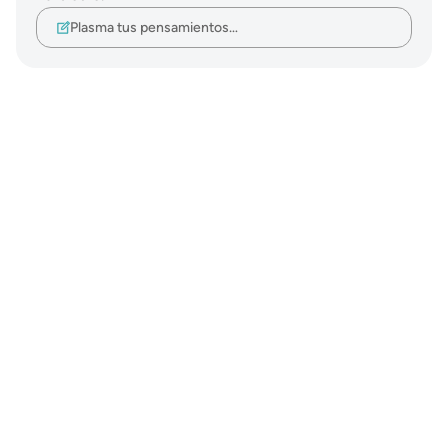
Plasma tus pensamientos…
Notes
placeholders
close