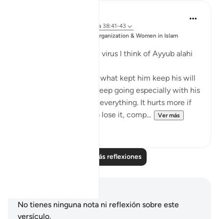
Sajid Bhutta
hace 6 años
·
Referencias
aleya 38:41-43
Publicado
Muslim Student Organization & Women in Islam
en
CCNY
Everytime I think of the virus I think of Ayyub alahi
asalaam.
What motivated him or what kept him keep his will
to live. It's not easy to keep going especially with his
situation where he lost everything. It hurts more if
you have something, to lose it, comp...
Ver más
5
3
Leer más reflexiones
Notas y reflexiones
No tienes ninguna nota ni reflexión sobre este
versículo.