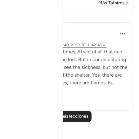
Más Tafsires
Lecciones
Yasmin Mogahed
hace 5 años
·
Referencias
aleya 38:41-44, 28:40, 21:69-70, 11:42-43
We get so scared sometimes. Afraid of all that can
go wrong. All that can be lost. But in our debilitating
fear, we lose focus. We see the sickness, but not the
cure. The storm, but not the shelter. Yes, there are
armies and Red Seas. Yes, there are flames. Bu...
Ver más
56
6
Leer más lecciones
Reflexiones