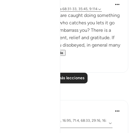
J Yousef
hace 4 años
·
Referencias
aleya 68:31-33, 35:45, 9:114
How do you feel when are caught doing something
wrong, but the person who catches you lets it go
and doesn’t punish or embarrass you? There is a
mixture of embarrassment, relief and gratitude. If
you love the person you disobeyed, in general many
would vow nev...
Ver más
36
2
Leer más lecciones
Reflexiones
Aireen Akter
hace 2 años
·
aleya 29:64, 39:26, 16:95, 71:4, 68:33, 29:16, 16:
Referencias
41, 2:103, 9:41
❝. . . if only you knew!❞