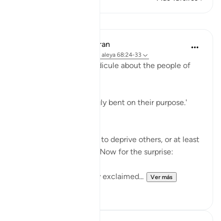
Lecciones
In the Shade of the Quran
hace 31 semanas
·
Referencias
aleya 68:24-33
The surah adds more ridicule about the people of
the garden:
'Early they went, strongly bent on their purpose.'
(Verse 25)
They certainly felt able to deprive others, or at least
to deprive themselves. Now for the surprise:
'When they saw it, they exclaimed...
Ver más
1
0