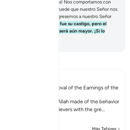
Dijeron: “¡Ay de nosotros! Nos comportamos con
mucha arrogancia.
32
.
Puede que nuestro Señor nos
conceda algo mejor, regresemos a nuestro Señor
con esperanza”.
33
.
Ese fue su castigo, pero el
castigo de la otra vida será aún mayor. ¡Si lo
supieran!
-
Sheikh Isa Garcia
Lee Tafsir
Ibn Kathir (Abridged)
A Parable of the Removal of the Earnings of the
Disbelievers
This is a parable that Allah made of the behavior
of the Quraysh disbelievers with the gre
…
Leer más
Más Tafsires