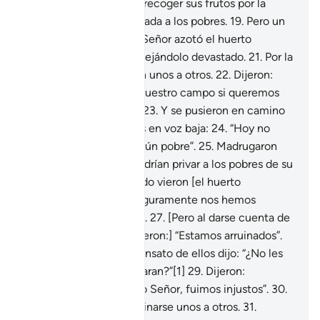
huerto, cuando juraron recoger sus frutos por la
mañana
18
.
y no dejar nada a los pobres.
19
.
Pero un
castigo enviado por tu Señor azotó el huerto
mientras dormían,
20
.
dejándolo devastado.
21
.
Por la
mañana, se despertaron unos a otros.
22
.
Dijeron:
“Vayamos temprano a nuestro campo si queremos
recoger la cosecha”[1].
23
.
Y se pusieron en camino
diciéndose unos a otros en voz baja:
24
.
“Hoy no
dejaremos entrar a ningún pobre”.
25
.
Madrugaron
convencidos de que podrían privar a los pobres de su
derecho.
26
.
Pero cuando vieron [el huerto
devastado] dijeron: “Seguramente nos hemos
equivocado de camino”.
27
.
[Pero al darse cuenta de
que sí era su huerto, dijeron:] “Estamos arruinados”.
28
.
Entonces, el más sensato de ellos dijo: “¿No les
había dicho que recordaran?”[1]
29
.
Dijeron:
“Glorificado sea nuestro Señor, fuimos injustos”.
30
.
Y comenzaron a recriminarse unos a otros.
31
.