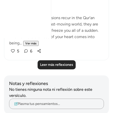
❝. . . if only they knew!❞
These rhetorical expressions recur in the Qur'an
multiple times. In the fast-moving world, they are
like pause buttons that freeze you all of a sudden.
And from the crevices of your heart comes into
being...
Ver más
5
6
Leer más reflexiones
Notas y reflexiones
No tienes ninguna nota ni reflexión sobre este
versículo.
Plasma tus pensamientos…