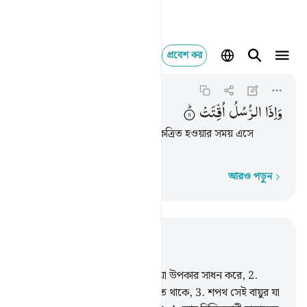
প্রবেশ কর
Al-Mursalat
واذا الرسل اقتت ١١
77:11
৭৭:১১
وَاِذَا
الرُّسُلُ
اُقِّتَتْ
যখন (হাশরের মাঠে) রসূলগণের একত্রিত হওয়ার সময় এসে
পড়বে।
আরও পড়ুন
শব্দে শব্দে
প্রাসঙ্গিকভাবে পড়ুন
অধ্যায় ৭৭, পৃষ্ঠা ৫২৬, জুজ ২৯
1
.
পর পর পাঠানো বাতাসের শপথ যা উপকার সাধন করে,
2
.
অতঃপর তা প্রচন্ড ঝড়ের বেগে বইতে থাকে,
3
.
শপথ সেই বায়ুর যা