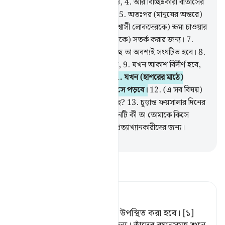
(মেঘমালাকে) ছড়িয়ে দেয় দূর দূরান্তে,
4
.
আর বিচ্ছিন্নকারী বাতাসের
শপথ যা (মেঘমালাকে) বিচ্ছিন্ন করে,
5
.
অতঃপর (মানুষের অন্তরে)
পৌঁছে দেয় (আল্লাহর) স্মরণ,
6
.
(বিশ্বাসী লোকদেরকে) ক্ষমা চাওয়ার
সুযোগ দেয়ার জন্য আর (কাফিরদেরকে) সতর্ক করার জন্য।
7
.
তোমাদেরকে যার ও‘য়াদা দেয়া হয়েছে তা অবশ্যই সংঘটিত হবে।
8
.
যখন নক্ষত্ররাজির আলো বিলুপ্ত হবে,
9
.
যখন আকাশ বিদীর্ণ হবে,
10
.
যখন পবর্তমালা ধুনিত হবে।
11
.
যখন (হাশরের মাঠে)
রসূলগণের একত্রিত হওয়ার সময় এসে পড়বে।
12
.
(এ সব বিষয়)
কোন দিনের জন্য স্থগিত রাখা হয়েছে?
13
.
চূড়ান্ত ফয়সালার দিনের
জন্য।
14
.
সেই চূড়ান্ত ফয়সালার দিনটি কী তা তোমাকে কিসে
জানাবে?
15
.
সে দিন দুর্ভোগ সত্য প্রত্যাখ্যানকারীদের জন্য।
-
Taisirul Quran
তাফসীর পড়ুন
Tafsir Ahsanul Bayaan
এবং রসূলগণকে নির্ধারিত সময়ে উপস্থিত করা হবে। [১]