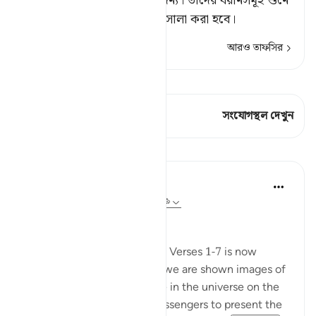
[১] অর্থাৎ, বিচার-ফায়সালার জন্য। তাঁদের বয়ানসমূহ শুনে
তাঁদের সম্প্রদায়ের ব্যাপারে ফায়সালা করা হবে।
আরও তাফসির
কিরাত দেখুন
এই শ্লোকে আছে 1 সংযোগস্থল
সংযোগস্থল দেখুন
পাঠ
In the Shade of the Quran
৩১ সপ্তাহ আগে
·
রেফারেন্সিং
আয়াহ ৭৭:৮-১৯
Universal Upheaval
This enigmatic beginning of Verses 1-7 is now
followed by a strong jolt as we are shown images of
great events that take place in the universe on the
day appointed for God's messengers to present the