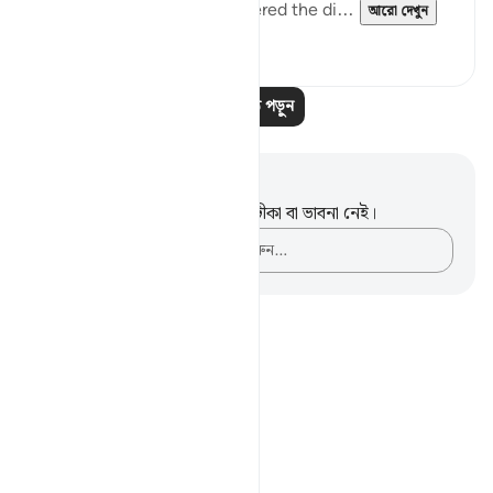
results of their having delivered the di...
আরো দেখুন
০
০
আরও পাঠ পড়ুন
নোট এবং প্রতিফলন
এই পদটি সম্পর্কে আপনার কোনো টীকা বা ভাবনা নেই।
আপনার ভাবনাগুলো লিপিবদ্ধ করুন…
Notes