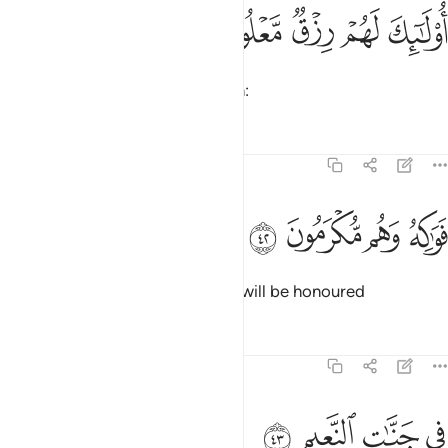
ﲫ
ﲬ
ولايك لهم رزق معلوم ٤١
ﲭ
ﲮ
ﲯ
ُو۟لَـٰٓئِكَ لَهُمْ رِزْقٌۭ مَّعْلُومٌۭ ٤١
They will have a known provision:
Tafsirs
Lessons
Reflections
37:42
ﲰ
ﲱ
واكه وهم مكرمون ٤٢
ﲲ
ﲳ
َوَٰكِهُ ۖ وَهُم مُّكْرَمُونَ ٤٢
fruits ˹of every type˺.
And they will be honoured
1
Tafsirs
Lessons
Reflections
37:43
ﲴ
ﲵ
ي جنات النعيم ٤٣
ﲶ
ﲷ
ِى جَنَّـٰتِ ٱلنَّعِيمِ ٤٣