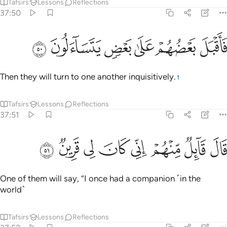
Tafsirs
Lessons
Reflections
37:50
ﳗ
ﳘ
ﳙ
اقبل بعضهم على بعض يتساءلون ٥٠
ﳚ
ﳛ
ﳜ
َأَقْبَلَ بَعْضُهُمْ عَلَىٰ بَعْضٍۢ يَتَسَآءَلُونَ ٥٠
Then they will turn to one another inquisitively.
1
Tafsirs
Lessons
Reflections
37:51
ﳝ
ﳞ
ﳟ
ﳠ
ال قايل منهم اني كان لي قرين ٥١
ﳡ
ﳢ
ﳣ
ﳤ
َالَ قَآئِلٌۭ مِّنْهُمْ إِنِّى كَانَ لِى قَرِينٌۭ ٥١
One of them will say, “I once had a companion ˹in the
world˺
Tafsirs
Lessons
Reflections