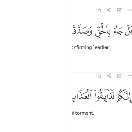
Tafsirs
Lessons
Reflections
37:37
ﲔ
ﲕ
ﲖ
ل جاء بالحق وصدق المرسلين ٣٧
ﲗ
ﲘ
ﲙ
َلْ جَآءَ بِٱلْحَقِّ وَصَدَّقَ ٱلْمُرْسَلِينَ ٣٧
In fact, he came with the truth, confirming ˹earlier˺
messengers.
Tafsirs
Lessons
Reflections
37:38
ﲚ
ﲛ
نكم لذايقو العذاب الاليم ٣٨
ﲜ
ﲝ
ﲞ
ِنَّكُمْ لَذَآئِقُوا۟ ٱلْعَذَابِ ٱلْأَلِيمِ ٣٨
You will certainly taste the painful torment,
Tafsirs
Lessons
Reflections