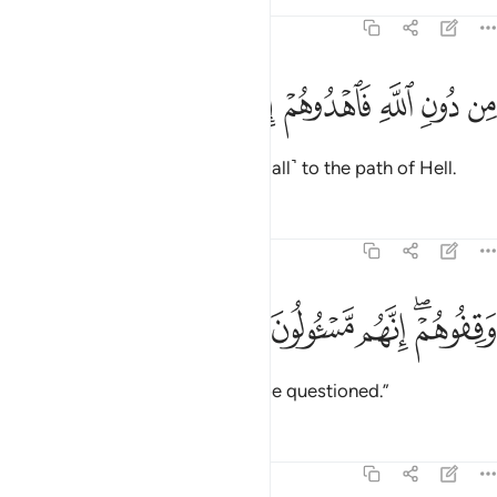
Tafsirs
Lessons
Reflections
37:23
ﳍ
ﳎ
ﳏ
ﳐ
ﳑ
ن دون الله فاهدوهم الى صراط الجحيم ٢٣
ﳒ
ﳓ
ﳔ
ِن دُونِ ٱللَّهِ فَٱهْدُوهُمْ إِلَىٰ صِرَٰطِ ٱلْجَحِيمِ ٢٣
instead of Allah, then lead them ˹all˺ to the path of Hell.
Tafsirs
Lessons
Reflections
37:24
ﳕﳖ
ﳗ
قفوهم انهم مسيولون ٢٤
ﳘ
ﳙ
َقِفُوهُمْ ۖ إِنَّهُم مَّسْـُٔولُونَ ٢٤
And detain them, for they must be questioned.”
Tafsirs
Lessons
Reflections
37:25