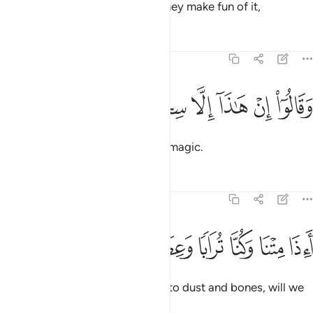
And whenever they see a sign, they make fun of it,
Tafsirs
Lessons
Reflections
37:15
ﲗ
ﲘ
ﲙ
ﲚ
قالوا ان هاذا الا سحر مبين ١٥
ﲛ
ﲜ
ﲝ
َقَالُوٓا۟ إِنْ هَـٰذَآ إِلَّا سِحْرٌۭ مُّبِينٌ ١٥
saying, “This is nothing but pure magic.
Tafsirs
Lessons
Reflections
37:16
ﲞ
ﲟ
ﲠ
ﲡ
ﲢ
اذا متنا وكنا ترابا وعظاما اانا لمبعوثون ١٦
ﲣ
ﲤ
ﲥ
َءِذَا مِتْنَا وَكُنَّا تُرَابًۭا وَعِظَـٰمًا أَءِنَّا لَمَبْعُوثُونَ ١٦
When we are dead and reduced to dust and bones, will we
really be resurrected?