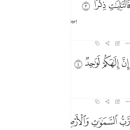
ﱇ
ﱈ
ﱉ
َٱلتَّـٰلِيَـٰتِ ذِكْرًا ٣
and those who recite the Reminder!
Tafsirs
Lessons
Reflections
37:4
ﱊ
ﱋ
ن الاهكم لواحد ٤
ﱌ
ﱍ
ِنَّ إِلَـٰهَكُمْ لَوَٰحِدٌۭ ٤
Surely your God is One!
Tafsirs
Lessons
Reflections
37:5
ﱎ
ﱏ
ﱐ
ﱑ
ب السماوات والارض وما بينهما ورب المشارق ٥
ﱒ
ﱓ
َّبُّ ٱلسَّمَـٰوَٰتِ وَٱلْأَرْضِ وَمَا بَيْنَهُمَا وَرَبُّ ٱلْمَشَـٰرِقِ ٥