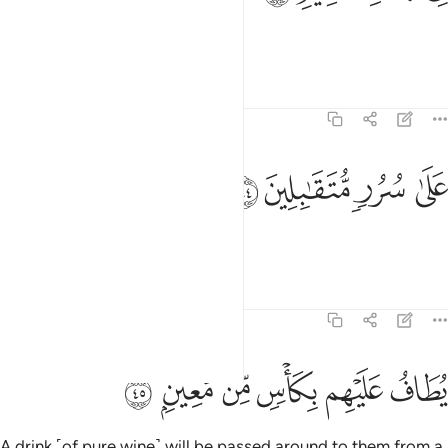
in the Gardens of Bliss,
Tafsirs
Lessons
Reflections
37:44
ﲸ
ﲹ
لى سرر متقابلين ٤٤
ﲺ
ﲻ
َلَىٰ سُرُرٍۢ مُّتَقَـٰبِلِينَ ٤٤
facing each other on thrones.
1
Tafsirs
Lessons
Reflections
37:45
ﲼ
ﲽ
طاف عليهم بكاس من معين ٤٥
ﲾ
ﲿ
ﳀ
ﳁ
ُطَافُ عَلَيْهِم بِكَأْسٍۢ مِّن مَّعِينٍۭ ٤٥
A drink ˹of pure wine˺ will be passed around to them from a