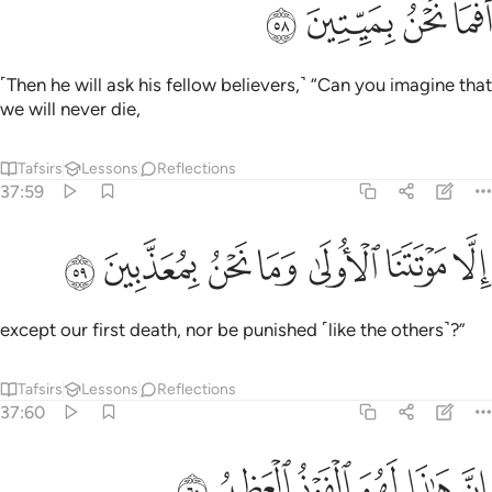
ﱦ
ﱧ
فما نحن بميتين ٥٨
ﱨ
ﱩ
َفَمَا نَحْنُ بِمَيِّتِينَ ٥٨
˹Then he will ask his fellow believers,˺ “Can you imagine that
we will never die,
Tafsirs
Lessons
Reflections
37:59
ﱪ
ﱫ
ﱬ
لا موتتنا الاولى وما نحن بمعذبين ٥٩
ﱭ
ﱮ
ﱯ
ﱰ
ِلَّا مَوْتَتَنَا ٱلْأُولَىٰ وَمَا نَحْنُ بِمُعَذَّبِينَ ٥٩
except our first death, nor be punished ˹like the others˺?”
Tafsirs
Lessons
Reflections
37:60
ﱱ
ﱲ
ﱳ
ن هاذا لهو الفوز العظيم ٦٠
ﱴ
ﱵ
ﱶ
ِنَّ هَـٰذَا لَهُوَ ٱلْفَوْزُ ٱلْعَظِيمُ ٦٠