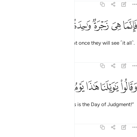
37:19
ﲮ
ﲯ
ﲰ
ﲱ
انما هي زجرة واحدة فاذا هم ينظرون ١٩
ﲲ
ﲳ
ﲴ
ﲵ
َإِنَّمَا هِىَ زَجْرَةٌۭ وَٰحِدَةٌۭ فَإِذَا هُمْ يَنظُرُونَ ١٩
It will only take one Blast,
then at once they will see ˹it all˺.
1
Tafsirs
Lessons
Reflections
37:20
ﲶ
ﲷ
ﲸ
قالوا يا ويلنا هاذا يوم الدين ٢٠
ﲹ
ﲺ
ﲻ
َقَالُوا۟ يَـٰوَيْلَنَا هَـٰذَا يَوْمُ ٱلدِّينِ ٢٠
They will cry, “Oh, woe to us! This is the Day of Judgment!”
Tafsirs
Lessons
Reflections
37:21