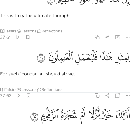
This is truly the ultimate triumph.
Tafsirs
Lessons
Reflections
37:61
ﱷ
ﱸ
مثل هاذا فليعمل العاملون ٦١
ﱹ
ﱺ
ﱻ
ِمِثْلِ هَـٰذَا فَلْيَعْمَلِ ٱلْعَـٰمِلُونَ ٦١
For such ˹honour˺ all should strive.
Tafsirs
Lessons
Reflections
37:62
ﱼ
ﱽ
ﱾ
ﱿ
ذالك خير نزلا ام شجرة الزقوم ٦٢
ﲀ
ﲁ
ﲂ
َذَٰلِكَ خَيْرٌۭ نُّزُلًا أَمْ شَجَرَةُ ٱلزَّقُّومِ ٦٢