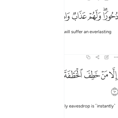
ﱭﱮ
ﱯ
حورا ولهم عذاب واصب ٩
ﱰ
ﱱ
ﱲ
ُحُورًۭا ۖ وَلَهُمْ عَذَابٌۭ وَاصِبٌ ٩
˹fiercely˺ driven away. And they will suffer an everlasting
torment.
Tafsirs
Lessons
Reflections
37:10
ﱳ
ﱴ
ﱵ
ﱶ
لا من خطف الخطفة فاتبعه شهاب ثاقب ١٠
ﱷ
ﱸ
ﱹ
ِلَّا مَنْ خَطِفَ ٱلْخَطْفَةَ فَأَتْبَعَهُۥ شِهَابٌۭ ثَاقِبٌۭ ١٠
ﱺ
But whoever manages to stealthily eavesdrop is ˹instantly˺
pursued by a piercing flare.