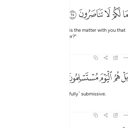
ﱁ
ﱂ
ﱃ
ا لكم لا تناصرون ٢٥
ﱄ
ﱅ
َا لَكُمْ لَا تَنَاصَرُونَ ٢٥
˹Then they will be asked,˺ “What is the matter with you that
you can no longer help each other?”
Tafsirs
Lessons
Reflections
37:26
ﱆ
ﱇ
ﱈ
ل هم اليوم مستسلمون ٢٦
ﱉ
ﱊ
َلْ هُمُ ٱلْيَوْمَ مُسْتَسْلِمُونَ ٢٦
In fact, on that Day they will be ˹fully˺ submissive.
Tafsirs
Lessons
Reflections
37:27