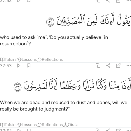
37:52
ﱁ
ﱂ
ﱃ
قول اانك لمن المصدقين ٥٢
ﱄ
ﱅ
َقُولُ أَءِنَّكَ لَمِنَ ٱلْمُصَدِّقِينَ ٥٢
who used to ask ˹me˺, ‘Do you actually believe ˹in
resurrection˺?
Tafsirs
Lessons
Reflections
37:53
ﱆ
ﱇ
ﱈ
ﱉ
اذا متنا وكنا ترابا وعظاما اانا لمدينون ٥٣
ﱊ
ﱋ
ﱌ
ﱍ
َءِذَا مِتْنَا وَكُنَّا تُرَابًۭا وَعِظَـٰمًا أَءِنَّا لَمَدِينُونَ ٥٣
When we are dead and reduced to dust and bones, will we
really be brought to judgment?’”
Tafsirs
Lessons
Reflections
Qira'at
37:54