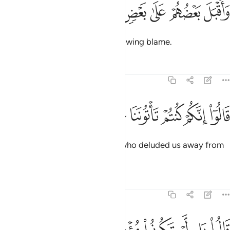
ﱋ
ﱌ
ﱍ
ﱎ
اقبل بعضهم على بعض يتساءلون ٢٧
ﱏ
ﱐ
َأَقْبَلَ بَعْضُهُمْ عَلَىٰ بَعْضٍۢ يَتَسَآءَلُونَ ٢٧
They will turn on each other, throwing blame.
Tafsirs
Lessons
Reflections
37:28
ﱑ
ﱒ
ﱓ
ﱔ
الوا انكم كنتم تاتوننا عن اليمين ٢٨
ﱕ
ﱖ
ﱗ
َالُوٓا۟ إِنَّكُمْ كُنتُمْ تَأْتُونَنَا عَنِ ٱلْيَمِينِ ٢٨
The misled will say, “It was you who deluded us away from
what is right.”
1
Tafsirs
Lessons
Reflections
37:29
الوا بل لم تكونوا مومنين ٢٩