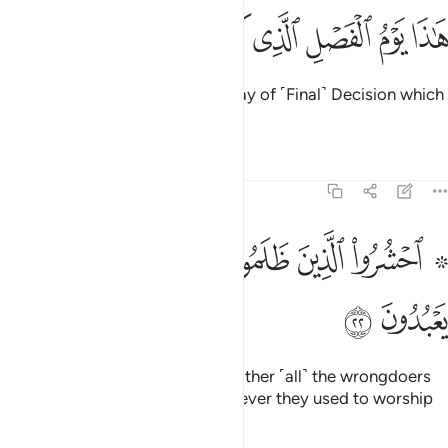
ﲼ
ﲽ
ﲾ
ﲿ
اذا يوم الفصل الذي كنتم به تكذبون ٢١
ﳀ
ﳁ
ﳂ
ﳃ
َـٰذَا يَوْمُ ٱلْفَصْلِ ٱلَّذِى كُنتُم بِهِۦ تُكَذِّبُونَ ٢١
˹They will be told,˺ “This is the Day of ˹Final˺ Decision which
you used to deny.”
Tafsirs
Lessons
Reflections
37:22
ﳄ ﳅ
ﳆ
ﳇ
ﳈ
۞ حشروا الذين ظلموا وازواجهم وما كانوا يعبدون ٢٢
ﳉ
ﳊ
۞ حْشُرُوا۟ ٱلَّذِينَ ظَلَمُوا۟ وَأَزْوَٰجَهُمْ وَمَا كَانُوا۟ يَعْبُدُونَ ٢٢
ﳋ
ﳌ
˹Allah will say to the angels,˺ “Gather ˹all˺ the wrongdoers
along with their peers, and whatever they used to worship