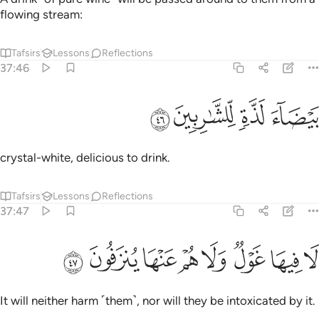
flowing stream:
Tafsirs
Lessons
Reflections
37:46
ﳂ
ﳃ
يضاء لذة للشاربين ٤٦
ﳄ
ﳅ
َيْضَآءَ لَذَّةٍۢ لِّلشَّـٰرِبِينَ ٤٦
crystal-white, delicious to drink.
Tafsirs
Lessons
Reflections
37:47
ﳆ
ﳇ
ﳈ
ﳉ
ﳊ
ا فيها غول ولا هم عنها ينزفون ٤٧
ﳋ
ﳌ
ﳍ
َا فِيهَا غَوْلٌۭ وَلَا هُمْ عَنْهَا يُنزَفُونَ ٤٧
It will neither harm ˹them˺, nor will they be intoxicated by it.