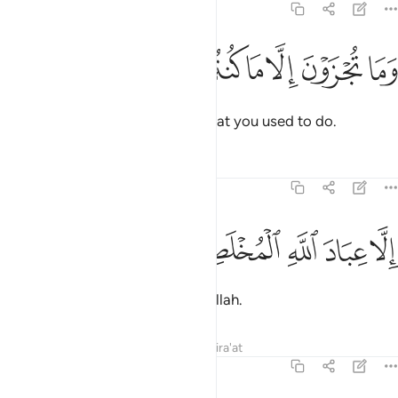
37:39
ﲟ
ﲠ
ﲡ
ﲢ
ما تجزون الا ما كنتم تعملون ٣٩
ﲣ
ﲤ
ﲥ
َمَا تُجْزَوْنَ إِلَّا مَا كُنتُمْ تَعْمَلُونَ ٣٩
and will only be rewarded for what you used to do.
Tafsirs
Lessons
Reflections
37:40
ﲦ
ﲧ
ﲨ
لا عباد الله المخلصين ٤٠
ﲩ
ﲪ
ِلَّا عِبَادَ ٱللَّهِ ٱلْمُخْلَصِينَ ٤٠
But not the chosen servants of Allah.
Tafsirs
Lessons
Reflections
Qira'at
37:41