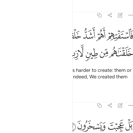
Tafsirs
Lessons
Reflections
37:11
ﱻ
ﱼ
ﱽ
ﱾ
ﱿ
ﲀ
ﲁﲂ
ﲃ
استفتهم اهم اشد خلقا ام من خلقنا انا خلقناهم من طين لازب ١١
َٱسْتَفْتِهِمْ أَهُمْ أَشَدُّ خَلْقًا أَم مَّنْ خَلَقْنَآ ۚ إِنَّا خَلَقْنَـٰهُم مِّن طِينٍۢ لَّازِبٍۭ ١١
ﲄ
ﲅ
ﲆ
ﲇ
ﲈ
So ask them ˹O Prophet˺, which is harder to create: them or
other marvels of Our creation?
Indeed, We created them
1
from a sticky clay.
2
Tafsirs
Lessons
Reflections
37:12
ﲉ
ﲊ
ل عجبت ويسخرون ١٢
ﲋ
ﲌ
َلْ عَجِبْتَ وَيَسْخَرُونَ ١٢