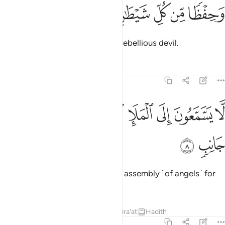
ﱝ
ﱞ
ﱟ
حفظا من كل شيطان مارد ٧
ﱠ
ﱡ
ﱢ
َحِفْظًۭا مِّن كُلِّ شَيْطَـٰنٍۢ مَّارِدٍۢ ٧
and ˹for˺ protection from every rebellious devil.
Tafsirs
Lessons
Reflections
37:8
ﱣ
ﱤ
ﱥ
ﱦ
ﱧ
ا يسمعون الى الملا الاعلى ويقذفون من كل جانب ٨
ﱨ
ﱩ
ﱪ
َّا يَسَّمَّعُونَ إِلَى ٱلْمَلَإِ ٱلْأَعْلَىٰ وَيُقْذَفُونَ مِن كُلِّ جَانِبٍۢ ٨
ﱫ
ﱬ
They cannot listen to the highest assembly ˹of angels˺ for
they are pelted from every side,
Tafsirs
Lessons
Reflections
Qira'at
Hadith
37:9