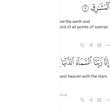
ﱔ
ﱕ
˹He is˺ the Lord of the heavens and the earth and
everything in between, and the Lord of all points of sunrise.
Tafsirs
Lessons
Reflections
37:6
ﱖ
ﱗ
ﱘ
ﱙ
نا زينا السماء الدنيا بزينة الكواكب ٦
ﱚ
ﱛ
ﱜ
ِنَّا زَيَّنَّا ٱلسَّمَآءَ ٱلدُّنْيَا بِزِينَةٍ ٱلْكَوَاكِبِ ٦
Indeed, We have adorned the lowest heaven with the stars
for decoration
Tafsirs
Lessons
Reflections
Qira'at
37:7