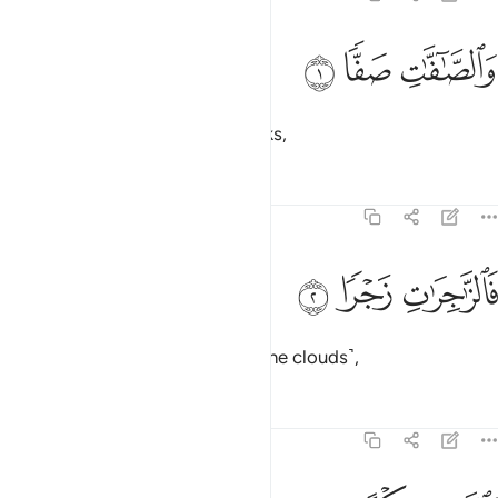
ﱁ
الصافات صفا ١
ﱂ
ﱃ
َٱلصَّـٰٓفَّـٰتِ صَفًّۭا ١
By those ˹angels˺ lined up in ranks,
Tafsirs
Lessons
Reflections
37:2
ﱄ
الزاجرات زجرا ٢
ﱅ
ﱆ
َٱلزَّٰجِرَٰتِ زَجْرًۭا ٢
and those who diligently drive ˹the clouds˺,
Tafsirs
Lessons
Reflections
37:3
التاليات ذكرا ٣