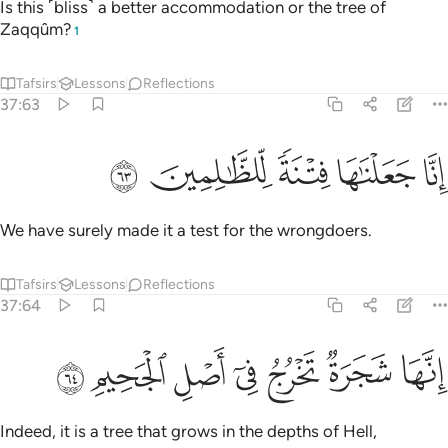
Is this ˹bliss˺ a better accommodation or the tree of
Zaqqûm?
1
Tafsirs
Lessons
Reflections
37:63
ﲃ
ﲄ
نا جعلناها فتنة للظالمين ٦٣
ﲅ
ﲆ
ﲇ
ِنَّا جَعَلْنَـٰهَا فِتْنَةًۭ لِّلظَّـٰلِمِينَ ٦٣
We have surely made it a test for the wrongdoers.
Tafsirs
Lessons
Reflections
37:64
ﲈ
ﲉ
ﲊ
نها شجرة تخرج في اصل الجحيم ٦٤
ﲋ
ﲌ
ﲍ
ﲎ
ِنَّهَا شَجَرَةٌۭ تَخْرُجُ فِىٓ أَصْلِ ٱلْجَحِيمِ ٦٤
Indeed, it is a tree that grows in the depths of Hell,