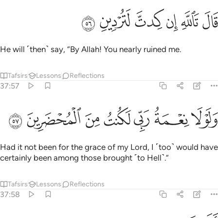
ﱙ
ﱚ
ﱛ
ال تالله ان كدت لتردين ٥٦
ﱜ
ﱝ
ﱞ
َالَ تَٱللَّهِ إِن كِدتَّ لَتُرْدِينِ ٥٦
He will ˹then˺ say, “By Allah! You nearly ruined me.
Tafsirs
Lessons
Reflections
37:57
ﱟ
ﱠ
ﱡ
لولا نعمة ربي لكنت من المحضرين ٥٧
ﱢ
ﱣ
ﱤ
ﱥ
َلَوْلَا نِعْمَةُ رَبِّى لَكُنتُ مِنَ ٱلْمُحْضَرِينَ ٥٧
Had it not been for the grace of my Lord, I ˹too˺ would have
certainly been among those brought ˹to Hell˺.”
Tafsirs
Lessons
Reflections
37:58