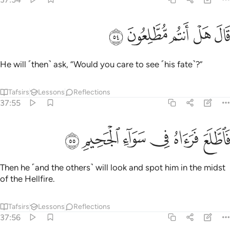
ﱎ
ﱏ
ﱐ
ال هل انتم مطلعون ٥٤
ﱑ
ﱒ
َالَ هَلْ أَنتُم مُّطَّلِعُونَ ٥٤
He will ˹then˺ ask, “Would you care to see ˹his fate˺?”
Tafsirs
Lessons
Reflections
37:55
ﱓ
ﱔ
ﱕ
اطلع فراه في سواء الجحيم ٥٥
ﱖ
ﱗ
ﱘ
َٱطَّلَعَ فَرَءَاهُ فِى سَوَآءِ ٱلْجَحِيمِ ٥٥
Then he ˹and the others˺ will look and spot him in the midst
of the Hellfire.
Tafsirs
Lessons
Reflections
37:56