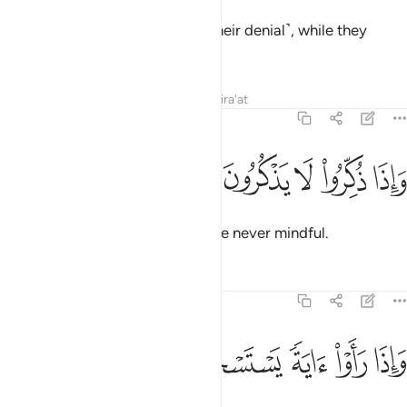
In fact, you are astonished ˹by their denial˺, while they
ridicule ˹you˺.
Tafsirs
Lessons
Reflections
Qira'at
37:13
ﲍ
ﲎ
ﲏ
اذا ذكروا لا يذكرون ١٣
ﲐ
ﲑ
َإِذَا ذُكِّرُوا۟ لَا يَذْكُرُونَ ١٣
When they are reminded, they are never mindful.
Tafsirs
Lessons
Reflections
37:14
ﲒ
ﲓ
ﲔ
اذا راوا اية يستسخرون ١٤
ﲕ
ﲖ
َإِذَا رَأَوْا۟ ءَايَةًۭ يَسْتَسْخِرُونَ ١٤