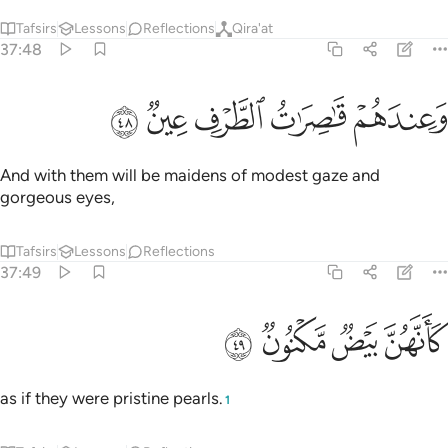
Tafsirs
Lessons
Reflections
Qira'at
37:48
ﳎ
ﳏ
عندهم قاصرات الطرف عين ٤٨
ﳐ
ﳑ
ﳒ
َعِندَهُمْ قَـٰصِرَٰتُ ٱلطَّرْفِ عِينٌۭ ٤٨
And with them will be maidens of modest gaze and
gorgeous eyes,
Tafsirs
Lessons
Reflections
37:49
ﳓ
ﳔ
انهن بيض مكنون ٤٩
ﳕ
ﳖ
َأَنَّهُنَّ بَيْضٌۭ مَّكْنُونٌۭ ٤٩
as if they were pristine pearls.
1