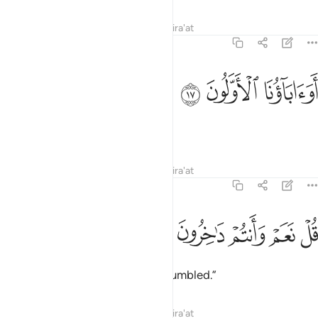
Tafsirs
Lessons
Reflections
Qira'at
37:17
ﲦ
واباونا الاولون ١٧
ﲧ
ﲨ
َوَءَابَآؤُنَا ٱلْأَوَّلُونَ ١٧
And our forefathers as well?”
Tafsirs
Lessons
Reflections
Qira'at
37:18
ﲩ
ﲪ
ﲫ
ل نعم وانتم داخرون ١٨
ﲬ
ﲭ
ُلْ نَعَمْ وَأَنتُمْ دَٰخِرُونَ ١٨
Say, “Yes! And you will be fully humbled.”
Tafsirs
Lessons
Reflections
Qira'at