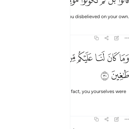
ﱘ
ﱙ
ﱚ
ﱛ
ﱜ
ﱝ
َالُوا۟ بَل لَّمْ تَكُونُوا۟ مُؤْمِنِينَ ٢٩
The misleaders will reply, “No! You disbelieved on your own.
Tafsirs
Lessons
Reflections
37:30
ﱞ
ﱟ
ﱠ
ﱡ
ﱢ
ﱣﱤ
ﱥ
ما كان لنا عليكم من سلطان بل كنتم قوما طاغين ٣٠
ﱦ
ﱧ
َمَا كَانَ لَنَا عَلَيْكُم مِّن سُلْطَـٰنٍۭ ۖ بَلْ كُنتُمْ قَوْمًۭا طَـٰغِينَ ٣٠
ﱨ
ﱩ
We had no authority over you. In fact, you yourselves were
a transgressing people.
Tafsirs
Lessons
Reflections
37:31