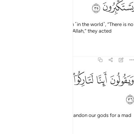
ﲋ
ﲌ
For whenever it was said to them ˹in the world˺, “There is no
god ˹worthy of worship˺ except Allah,” they acted
arrogantly
Tafsirs
Lessons
Reflections
37:36
ﲍ
ﲎ
ﲏ
يقولون اينا لتاركو الهتنا لشاعر مجنون ٣٦
ﲐ
ﲑ
ﲒ
َيَقُولُونَ أَئِنَّا لَتَارِكُوٓا۟ ءَالِهَتِنَا لِشَاعِرٍۢ مَّجْنُونٍۭ ٣٦
ﲓ
and argued, “Should we really abandon our gods for a mad
poet?”