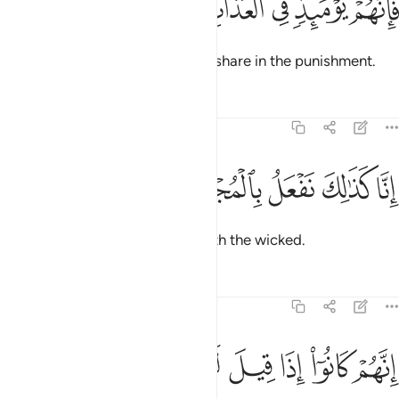
ﱷ
ﱸ
ﱹ
ﱺ
ﱻ
ﱼ
َإِنَّهُمْ يَوْمَئِذٍۢ فِى ٱلْعَذَابِ مُشْتَرِكُونَ ٣٣
Surely on that Day they will ˹all˺ share in the punishment.
Tafsirs
Lessons
Reflections
37:34
ﱽ
ﱾ
ﱿ
نا كذالك نفعل بالمجرمين ٣٤
ﲀ
ﲁ
ِنَّا كَذَٰلِكَ نَفْعَلُ بِٱلْمُجْرِمِينَ ٣٤
That is certainly how We deal with the wicked.
Tafsirs
Lessons
Reflections
37:35
ﲂ
ﲃ
ﲄ
ﲅ
ﲆ
ﲇ
نهم كانوا اذا قيل لهم لا الاه الا الله يستكبرون ٣٥
ﲈ
ﲉ
ﲊ
ِنَّهُمْ كَانُوٓا۟ إِذَا قِيلَ لَهُمْ لَآ إِلَـٰهَ إِلَّا ٱللَّهُ يَسْتَكْبِرُونَ ٣٥