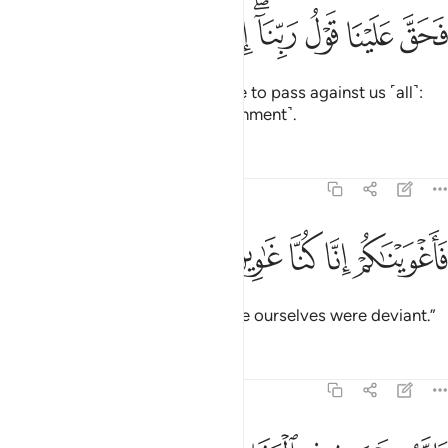
ﱪ
ﱫ
ﱬ
ﱭﱮ
حق علينا قول ربنا انا لذايقون ٣١
ﱯ
ﱰ
ﱱ
َحَقَّ عَلَيْنَا قَوْلُ رَبِّنَآ ۖ إِنَّا لَذَآئِقُونَ ٣١
The decree of our Lord has come to pass against us ˹all˺:
we will certainly taste ˹the punishment˺.
Tafsirs
Lessons
Reflections
37:32
ﱲ
ﱳ
اغويناكم انا كنا غاوين ٣٢
ﱴ
ﱵ
ﱶ
َأَغْوَيْنَـٰكُمْ إِنَّا كُنَّا غَـٰوِينَ ٣٢
We caused you to deviate, for we ourselves were deviant.”
Tafsirs
Lessons
Reflections
37:33
انهم يوميذ في العذاب مشتركون ٣٣