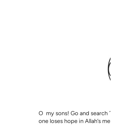
O my sons! Go and search ˹diligent
one loses hope in Allah’s mercy exc