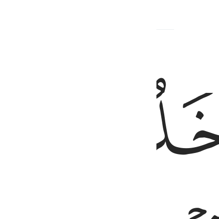
Hadith
الضر وجينا ببضاعة مزجاة فاوف لنا الكيل وتصدق علينا ان الله يجزي المتصد
ﱙ
َّنَا وَأَهْلَنَا ٱلضُّرُّ وَجِئْنَا بِبِضَـٰعَةٍۢ مُّزْجَىٰةٍۢ فَأَوْفِ لَنَا ٱلْكَيْلَ وَت