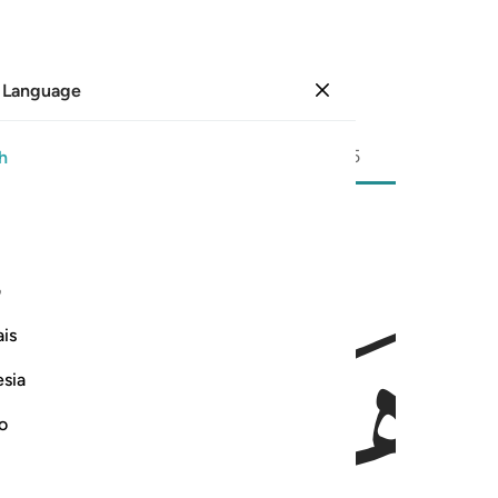
 Language
Sign in
Page
246
Juz
13
/
Hizb
25
h
 روح الله انه لا يياس من روح الله الا القوم الكافرون ٨٧
ف
 وَلَا تَا۟يْـَٔسُوا۟ مِن رَّوْحِ ٱللَّهِ ۖ إِنَّهُۥ لَا يَا۟يْـَٔسُ مِن رَّوْحِ ٱل
is
esia
no