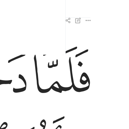
فلما دخلوا عليه قالوا يا ايها العزيز مسنا واهلنا 
ﱗ
ﱘ
فَلَمَّا دَخَلُوا۟ عَلَيْهِ قَالُوا۟ يَـٰٓأَيُّهَا ٱلْعَزِيزُ مَس