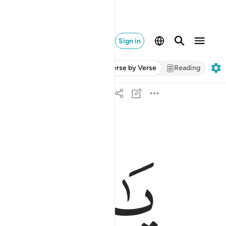
Sign in
Verse by Verse
Reading
يا بني اذهبوا فتحسسوا من يوسف واخيه ولا تياسوا من
ﱁ
ﱂ
يَـٰبَنِىَّ ٱذْهَبُوا۟ فَتَحَسَّسُوا۟ مِن يُوسُفَ وَأَخِيهِ