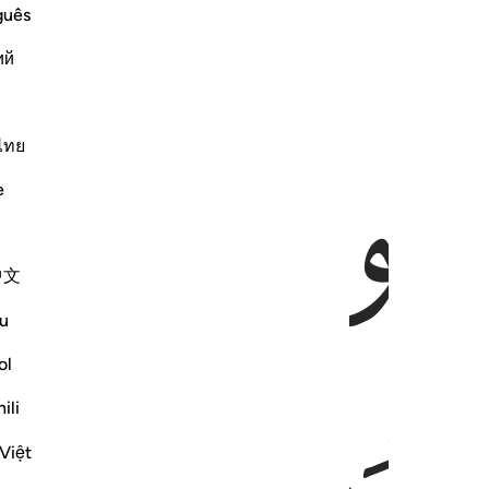
guês
ий
ﱄ
ﱅ
ไทย
e
中文
u
ol
ili
Việt