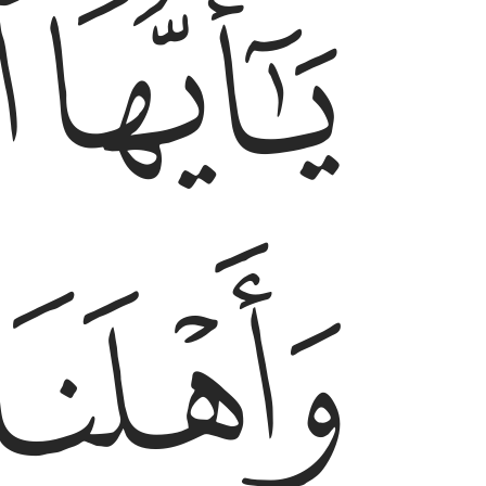
ﱛ
ﱜ
ﱞ