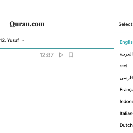
Select
12. Yusuf
Englis
Translation
: Dr. Mustafa Khattab
العربية
12:87
বাংলা
ارسی
لَّهِ إِلَّا ٱلْقَوْمُ ٱلْكَـٰفِرُونَ ٨٧
França
Indon
Italia
Dutch