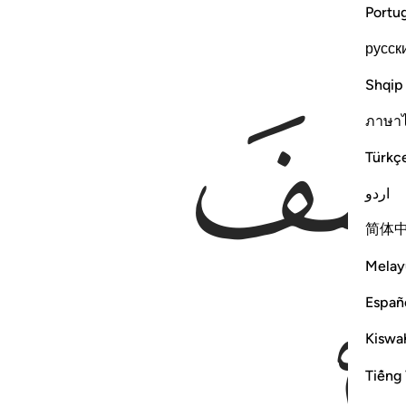
Portu
русск
Shqip
ภาษา
Türkç
اردو
简体
Melay
Españ
Kiswah
Tiếng 