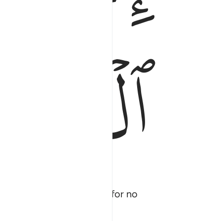
ﱕ
pe in the mercy of Allah, for no