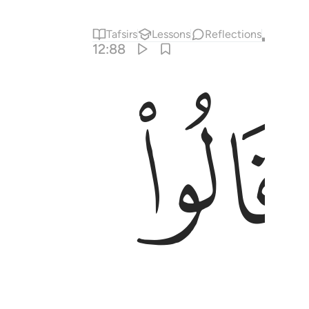
Tafsirs
Lessons
Reflections
Qira'at
12:88
قين ٨٨
ﱚ
َصَدَّقْ عَلَيْنَآ ۖ إِنَّ ٱللَّهَ يَجْزِى ٱلْمُتَصَدِّقِينَ ٨٨