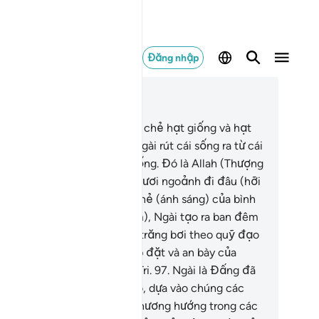
Đăng nhập
c trong ngữ cảnh
ơng 6, Trang 140, Juz 7
.
Quả thật, Allah là Đấng đã chẻ hạt giống và hạt
à là (để chúng nẩy mầm). Ngài rút cái sống ra từ cái
t và rút cái chết ra từ cái sống. Đó là Allah (Thượng
 của các ngươi). Thế các ngươi ngoảnh đi đâu (hỡi
ững kẻ đa thần)?
96
.
Ngài chẻ (ánh sáng) của bình
nh (từ bóng tối của ban đêm), Ngài tạo ra ban đêm
 nghỉ ngơi, mặt trời và mặt trăng bơi theo quỹ đạo
êng (của chúng). Đó là sự sắp đặt và an bày của
ng Toàn Năng, Đấng Toàn Tri.
97
.
Ngài là Đấng đã
o ra cho các ngươi các vì sao, dựa vào chúng các
ươi có thể xác định được phương hướng trong các