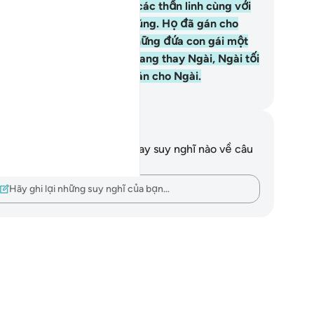
 thần) đã tôn loài Jinn làm các thần linh cùng với
lah trong khi Ngài tạo ra chúng. Họ đã gán cho
ài những đứa con trai và những đứa con gái một
ch không hiểu biết. Vinh quang thay Ngài, Ngài tối
o vượt xa những gì họ đã gán cho Ngài.
uwwad Center
i chú và suy ngẫm
n không có bất kỳ ghi chú hay suy nghĩ nào về câu
ơ này.
Hãy ghi lại những suy nghĩ của bạn…