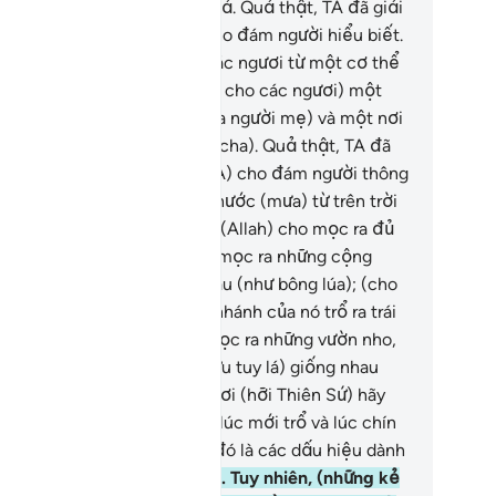
ng tối của đất liền và biển cả. Quả thật, TA đã giải
ích các dấu hiệu (của TA) cho đám người hiểu biết.
.
Ngài là Đấng đã tạo hóa các ngươi từ một cơ thể
y nhất (Adam). (Ngài đã tạo cho các ngươi) một
ỗ định cư (trong tử cung của người mẹ) và một nơi
u trữ (xương sống của người cha). Quả thật, TA đã
ải thích các dấu hiệu (của TA) cho đám người thông
u.
99
.
Ngài là Đấng đã ban nước (mưa) từ trên trời
ống. (Với nước mưa đó), TA (Allah) cho mọc ra đủ
ại cây cối và thảo mộc; cho mọc ra những cộng
nh trổ hạt kết chồng lên nhau (như bông lúa); (cho
 ra cây chà là), từ thân và nhánh của nó trổ ra trái
ng chùm cao thấp; và cho mọc ra những vườn nho,
n ô liu, vườn lựu, (ô liu và lựu tuy lá) giống nhau
ưng (trái) lại khác nhau. Ngươi (hỡi Thiên Sứ) hãy
ìn ngắm trái quả của chúng lúc mới trổ và lúc chín
ng, quả thật trong sự việc đó là các dấu hiệu dành
o đám người có đức tin.
100
.
Tuy nhiên, (những kẻ