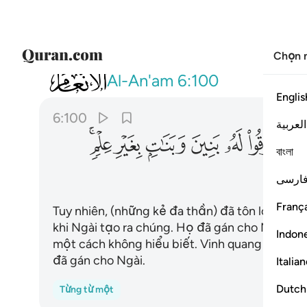
Chọn 
006
وجعلوا لله شركاء الجن وخلقهم وخرقوا 
Al-An'am
6:100
Englis
6:100
العربية
ﲻ
ﲼ
ﲽ
ﲾ
ﲿ
ﳀﳁ
বাংলা
ارسی
França
Tuy nhiên, (những kẻ đa thần) đã tôn loài Jinn 
khi Ngài tạo ra chúng. Họ đã gán cho Ngài nh
Indon
một cách không hiểu biết. Vinh quang thay Ngà
đã gán cho Ngài.
Italia
Dutch
Từng từ một