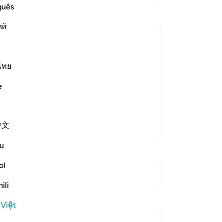
bó
guês
th
ий
98
du
ch
 others besides Allah and associated
lư
ไทย
gi
h above this Shirk and Kufr. If someone
e
hiể
although they only were idol
xu
lo
中文
Thêm các bản Tafsir
xa
mọc
u
từ
vườ
ol
Xem các điểm giao nhau
nh
ili
nh
mộ
 Việt
ch