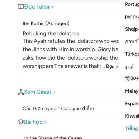
Portu
Đọc Tafsir
русск
Ibn Kathir (Abridged)
Shqip
Rebuking the Idolators
This Ayah refutes the idolators who worshipped
ภาษา
the Jinns with Him in worship. Glory be to Alla
Türkç
asks, how did the idolators worship the Jinns, 
worshippers The answer is that i
…
اردو
Đọc thêm
简体
Melay
Xem Qiraat
Españ
Câu thơ này có 1 Các giao điểm
Kiswah
Bài học
Tiếng
In the Shade of the Quran