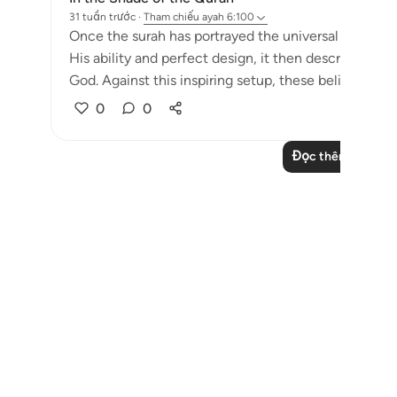
31 tuần trước
·
Tham chiếu
ayah 6:100
Once the surah has portrayed the universal scene wit
His ability and perfect design, it then describes the
God. Against this inspiring setup, these beliefs appear
0
0
Đọc thêm các bài 
Notes