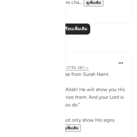
just become walks. They’re cha...
ดูเพิ่มเติม
68
5
อ่านบทเรียนเพิ่มเติม
การสะท้อน
Maryam Nazar
18 สัปดาห์ที่ผ่านมา
·
อ้างอิง
อายะห์ 27:93, 28:1
When i l read the last verse from Surah Naml.
And say, “All praise is for Allah! He will show you His
signs, and you will recognize them. And your Lord is
never unaware of what you do.”
i felt grateful that Allah not only show His signs
through Quran and U...
ดูเพิ่มเติม