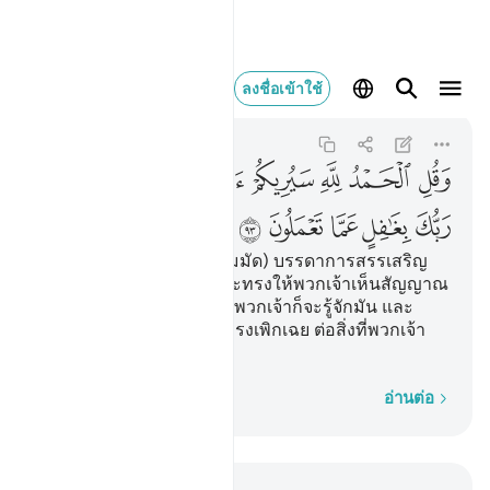
وقل الحمد لله سيريكم ا
ลงชื่อเข้าใช้
An-Naml
27:93
27:93
ﲀ
ﲁ
ﲂ
ﲃ
ﲄ
ﲅﲆ
ﲇ
ﲈ
ﲉ
ﲊ
ﲋ
ﲌ
[93] และจงกล่าวเถิด (มุฮัมมัด) บรรดาการสรรเสริญ
เป็นของอัลลอฮฺ พระองค์จะทรงให้พวกเจ้าเห็นสัญญาณ
ทั้งหลายของพระองค์ แล้วพวกเจ้าก็จะรู้จักมัน และ
พระเจ้าของเจ้ามิได้เป็นผู้ทรงเพิกเฉย ต่อสิ่งที่พวกเจ้า
กระทำ
ทีละคำ
อ่านต่อ