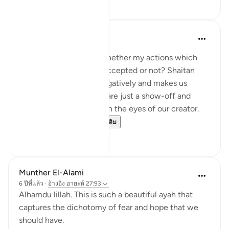
8
1
Shumaila Siddiqui
2 ปีที่แล้ว
·
อ้างอิง
อายะห์ 27:93
You often think about whether my actions which
are purely for Allah are accepted or not? Shaitan
always tricks us most negatively and makes us
believe that our actions are just a show-off and
won't be of any benefit in the eyes of our creator.
However, this ve...
ดูเพิ่มเติม
2
1
Munther El-Alami
6 ปีที่แล้ว
·
อ้างอิง
อายะห์ 27:93
Alhamdu lillah. This is such a beautiful ayah that
captures the dichotomy of fear and hope that we
should have.