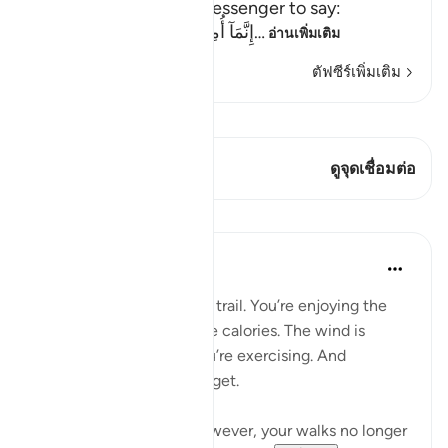
Allah commands His Messenger to say:
إِنَّمَآ أُمِرْتُ أَنْ أَعْبُدَ رَبِّ هَذِهِ الْبَل
…
อ่านเพิ่มเติม
ตัฟซีร์เพิ่มเติม
ดู Qiraat
บทกวีนี้มี 1 จุดเชื่อมต่อ
ดูจุดเชื่อมต่อ
บทเรียน
Samia Mubarak
5 ปีที่แล้ว
·
อ้างอิง
อายะห์ 27:93
You’re walking through a trail. You’re enjoying the
scenery. You’re losing the calories. The wind is
blowing in your face. You’re exercising. And
sometimes that’s all you get.
As a creation of God, however, your walks no longer