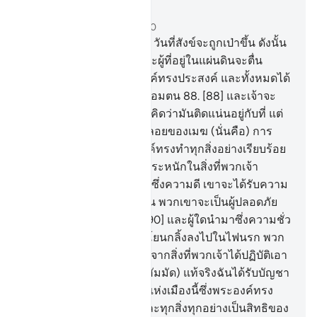
อ่านในบริบท
บท 27, หน้าหนังสือ 385, จุซ 20
87
.
[87] และ (จงรำลึกถึง) วันที่สังข์จะถูกเป่าขึ้น ดังนั้น
ผู้ที่อยู่ในชั้นฟ้าทั้งหลายและผู้ที่อยู่ในแผ่นดินจะตื่น
ตระหนก เว้นแต่ผู้ที่พระองค์ทรงประสงค์ และทั้งหมดได้
มาหาพระองค์ในสภาพผู้ถ่อมตน
88
.
[88] และเจ้าจะ
เห็นขุนเขาทั้งหลาย เจ้าจะคิดว่ามันติดแน่นอยู่กับที่ แต่
มันล่องลอยไปเช่นการล่อลอยของเมฆ (นั่นคือ) การ
งานของอัลลอฮฺซึ่งพระองค์ทรงทำทุกสิ่งอย่างเรียบร้อย
แท้จริงพระองค์เป็นผู้ทรงตระหนักในสิ่งที่พวกเจ้า
กระทำ
89
.
[89] ผู้ใดนำมาซึ่งความดี เขาจะได้รับความ
ดีมากกว่านั้น และในวันนั้น พวกเขาจะเป็นผู้ปลอดภัย
จากการตื่นตระหนก
90
.
[90] และผู้ใดนำมาซึ่งความชั่ว
ใบหน้าของพวกเขาจะถูกโยนกลิ้งลงไปในไฟนรก พวก
เจ้าจะไม่ถูกตอบแทน นอกจากสิ่งที่พวกเจ้าได้ปฏิบัติเอา
ไว้
91
.
[91] (จงกล่าวเถิดมุฮัมมัด) แท้จริงฉันได้รับบัญชา
ว่า จงเคารพภักดีพระเจ้า แห่งเมืองนี้ซึ่งพระองค์ทรง
ทำให้มันเป็นที่ต้องห้าม และทุกสิ่งทุกอย่างเป็นสิทธิของ