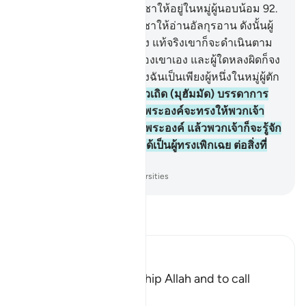
พระองค์ และฉันได้รับบัญชาให้อยู่ในหมู่ผู้นอบน้อม
92
.
[92] และฉันได้รับพระบัญชาให้อ่านอัลกุรอาน ดังนั้นผู้
ใดได้ตามแนวทางที่ถูกต้อง แท้จริงเขาก็จะดำเนินตาม
แนวทางที่ถูกต้องเพื่อตัวของเขาเอง และผู้ใดหลงผิดก็จง
กล่าวเถิด (มุฮัมมัด) แท้จริงฉันเป็นเพียงผู้หนึ่งในหมู่ผู้ตัก
เตือน
93
.
[93] และจงกล่าวเถิด (มุฮัมมัด) บรรดาการ
สรรเสริญเป็นของอัลลอฮฺ พระองค์จะทรงให้พวกเจ้า
เห็นสัญญาณทั้งหลายของพระองค์ แล้วพวกเจ้าก็จะรู้จัก
มัน และพระเจ้าของเจ้ามิได้เป็นผู้ทรงเพิกเฉย ต่อสิ่งที่
พวกเจ้ากระทำ
-
Society of Institutes and Universities
อ่านตัฟซีร์
Ibn Kathir (Abridged)
The Command to worship Allah and to call
People with the Qur'an