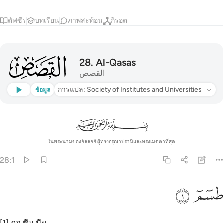
ตัฟซีร
บทเรียน
ภาพสะท้อน
กิรอต
028
28
.
Al-Qasas
القصص
ฟัง
การแปล
: Society of Institutes and Universities
ข้อมูล
ในพระนามของอัลลอฮ์ ผู้ทรงกรุณาปรานีและทรงเมตตาที่สุด
28:1
سم ١
ﲍ
ﲎ
سٓمٓ ١
[1] ฏอ ซีน มีม