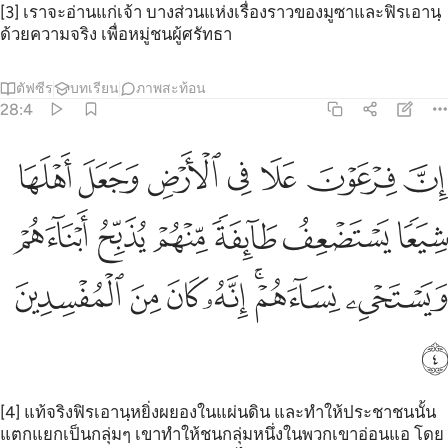
[3] เราจะอ่านแก่เจ้า บางส่วนแห่งเรื่องราวของมูซาและฟิรเอานฺ
ด้วยความจริง เพื่อหมู่ชนผู้ศรัทธา
ตัฟซีร
บทเรียน
ภาพสะท้อน
28:4
ﲞ
ﲟ
ﲠ
ﲡ
ﲢ
ﲣ
ﲤ
ن فرعون علا في الارض وجعل اهلها شيعا يستضعف طايفة منهم يذبح اب
ِنَّ فِرْعَوْنَ عَلَا فِى ٱلْأَرْضِ وَجَعَلَ أَهْلَهَا شِيَعًۭا يَسْتَضْعِفُ طَآئِفَةًۭ مِّ
ﲥ
ﲦ
ﲧ
ﲨ
ﲩ
ﲪ
ﲫ
ﲬﲭ
ﲮ
ﲯ
ﲰ
ﲱ
ﲲ
[4] แท้จริงฟิรเอานฺหยิ่งผยองในแผ่นดิน และทำให้ประชาชนนั้น
แตกแยกเป็นกลุ่มๆ เขาทำให้ชนกลุ่มหนึ่งในพวกเขาอ่อนแอ โดย