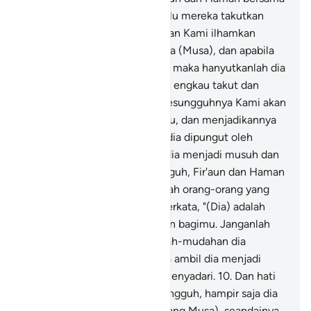
bala tentaranya apa yang selalu mereka takutkan
(akan menimpa) mereka.
7
.
Dan Kami ilhamkan
kepada ibu Musa, "Susuilah dia (Musa), dan apabila
engkau khawatir terhadapnya maka hanyutkanlah dia
ke sungai (Nil). Dan janganlah engkau takut dan
jangan (pula) bersedih hati, sesungguhnya Kami akan
mengembalikannya kepadamu, dan menjadikannya
salah seorang rasul."
8
.
Maka dia dipungut oleh
keluarga Fir'aun agar (kelak) dia menjadi musuh dan
kesedihan bagi mereka. Sungguh, Fir'aun dan Haman
bersama bala tentaranya adalah orang-orang yang
bersalah.
9
.
Dan istri Fir'aun berkata, "(Dia) adalah
penyejuk mata hati bagiku dan bagimu. Janganlah
engkau membunuhnya, mudah-mudahan dia
bermanfaat bagi kita atau kita ambil dia menjadi
anak," sedang mereka tidak menyadari.
10
.
Dan hati
ibu Musa menjadi kosong. Sungguh, hampir saja dia
menyatakannya (rahasia tentang Musa), seandainya