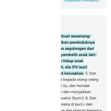
Kata demi kata
Lanjutkan Membaca
Baca dalam Konteks
Bab 28, Halaman 347, Juz 20
4
.
Sungguh, Fir'aun telah berbuat sewenang-
wenang di bumi dan menjadikan penduduknya
berpecah belah, dia menindas segolongan dari
mereka (Bani Israil), dia menyembelih anak laki-
laki mereka dan membiarkan hidup anak
perempuan mereka. Sungguh, dia (Fir'aun)
termasuk orang yang berbuat kerusakan.
5
.
Dan
Kami hendak memberi karunia kepada orang-orang
yang tertindas di bumi (Mesir) itu, dan hendak
menjadikan mereka pemimpin dan menjadikan
mereka orang-orang yang mewarisi (bumi).
6
.
Dan
Kami teguhkan kedudukan mereka di bum,i dan
Kami perlihatkan kepada Fir'aun dan Haman bersama