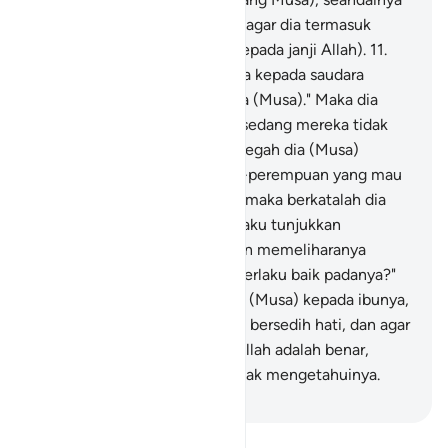
tidak Kami teguhkan hatinya, agar dia termasuk
orang-orang yang beriman (kepada janji Allah).
11
.
Dan dia (ibunya Musa) berkata kepada saudara
perempuan Musa, "Ikutilah dia (Musa)." Maka dia
melihatnya (Musa) dari jauh, sedang mereka tidak
menyadarinya,
12
.
dan Kami cegah dia (Musa)
menyusu kepada perempuan-perempuan yang mau
menyususi(nya) sebelum itu; maka berkatalah dia
(saudaranya Musa), "Maukah aku tunjukkan
kepadamu, keluarga yang akan memeliharanya
untukmu dan mereka dapat berlaku baik padanya?"
13
.
Maka kami kembalikan dia (Musa) kepada ibunya,
agar senang hatinya dan tidak bersedih hati, dan agar
dia mengetahui bahwa janji Allah adalah benar,
tetapi kebanyakan mereka tidak mengetahuinya.
-
Indonesian Islamic affairs ministry