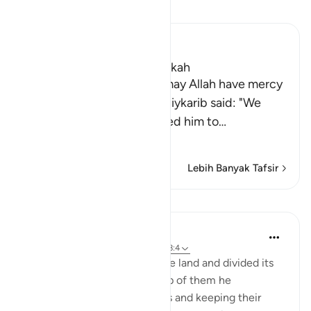
Bacalah Tafsir
Ibn Kathir (Abridged)
Which was revealed in Makkah
Imam Ahmad bin Hanbal, may Allah have mercy
on him, recorded that Ma`diykarib said: "We
came to `Abdullah and asked him to
…
Baca selengkapnya
Lebih Banyak Tafsir
Pelajaran
In the Shade of the Quran
31 minggu yang lalu
·
Referensi
ayat 28:4
Pharaoh exalted himself in the land and divided its
people into castes. One group of them he
persecuted, slaying their sons and keeping their