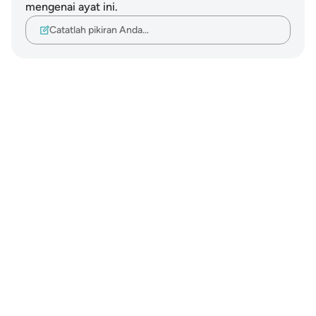
mengenai ayat ini.
Catatlah pikiran Anda…
Notes
placeholders
close