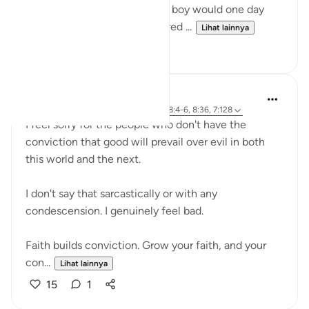
Terrified by a prophecy that a boy would one day
overthrow him, Pharaoh ordered ...
Lihat lainnya
18
3
Abdelrahman Badawy
26 minggu yang lalu
·
Referensi
ayat 28:4-6, 8:36, 7:128
I feel sorry for the people who don't have the
conviction that good will prevail over evil in both
this world and the next.
I don't say that sarcastically or with any
condescension. I genuinely feel bad.
Faith builds conviction. Grow your faith, and your
con...
Lihat lainnya
15
1