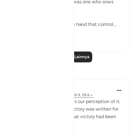
women alive. For certain, he was one who sows
corruption. (Verse 4)
Thus, the stage is set, and the hand that control...
Lihat lainnya
0
0
Baca Pelajaran Lainnya
Refleksi
Fariha Guncha
6 minggu yang lalu
·
Referensi
ayat 28:8-9, 28:4
The ultimate irony of Ashura is our perception of it.
We remember it as the day victory was written for
Musa (AS), when in reality, that victory had been
written decades earlier.