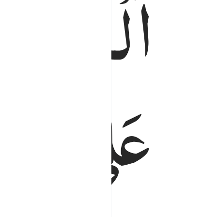
اَلْحَمْدُ
عَلٰی
عَبْد