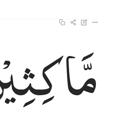
مَّاكِثِیْ
ماكثين فيه ابدا ٣
مَّـٰكِثِينَ فِيهِ أَبَدًۭا ٣