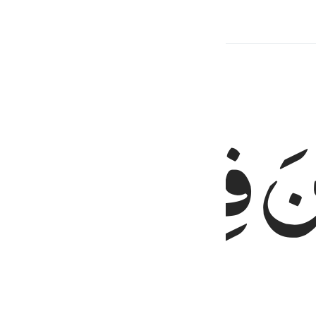
onten Terkait
نَ
فِیْهِ
اَبَدًا
lama-lamanya.