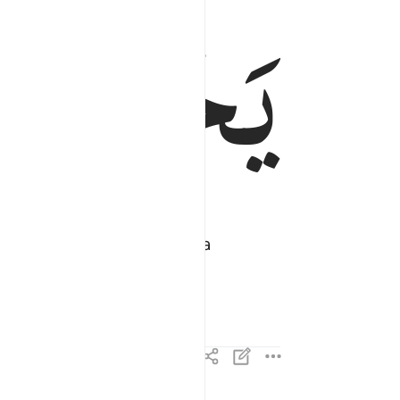
یَجْعَلْ
ل
an Dia tidak menjadikannya