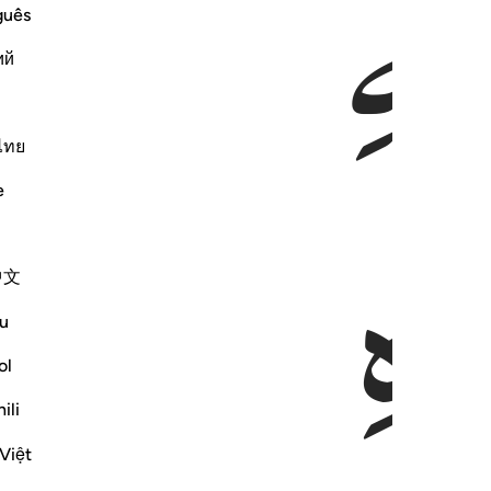
لِلّٰهِ
الَّذِیْۤ
اَ
guês
ий
ไทย
ِهِ
الْكِتٰبَ
e
中文
u
ol
ili
Việt