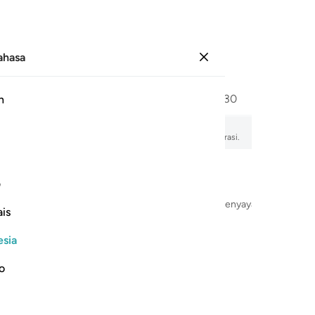
Bahasa
Masuk
Halaman
264
Juz
15
/
Hizb
30
h
afsir, pembacaan audio, arti kata demi kata, dan transliterasi.
ف
Dengan Nama Allah Yang Maha Pengasih dan Maha Penyayang
is
esia
no
 عوجا ١
عَل لَّهُۥ عِوَجَاۜ ١