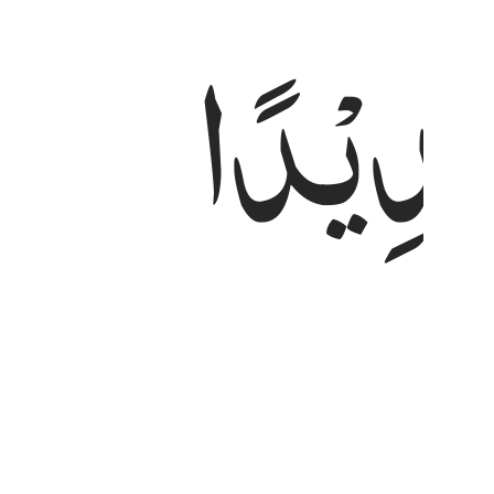
دِیْدًا