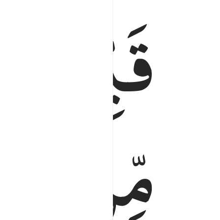
قَیِّمًا
لِّی
قيما لينذر باسا شديدا من لدنه ويبشر المومنين الذ
قَيِّمًۭا لِّيُنذِرَ بَأْسًۭا شَدِيدًۭا مِّن لَّدُنْهُ وَيُبَشِّرَ ٱلْم
مِّنْ
لَّدُن