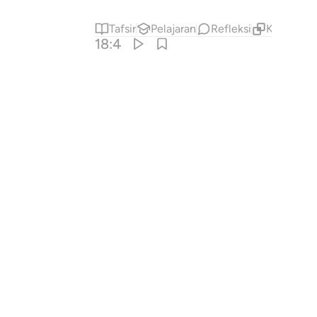
Tafsir
Pelajaran
Refleksi
Konten Te
18:4
وا