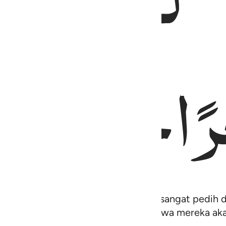
رًا
حَسَنًا
uk memperingatkan akan siksa yang sangat pedih d
n yang mengerjakan kebajikan bahwa mereka aka