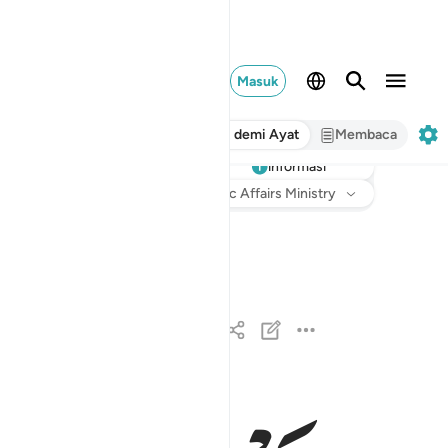
Masuk
Ayat demi Ayat
Membaca
informasi
Mendengarkan
Terjemahan
: Indonesian Islamic Affairs Ministry
الحمد لله الذي انزل على عبده الكتاب ولم يجعل له
ٱلْحَمْدُ لِلَّهِ ٱلَّذِىٓ أَنزَلَ عَلَىٰ عَبْدِهِ ٱلْكِتَـٰبَ وَلَمْ يَجْ