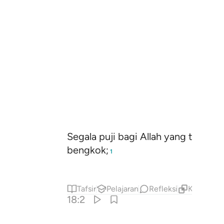
Segala puji bagi Allah yang telah
bengkok;
1
Tafsir
Pelajaran
Refleksi
Konten Te
18:2