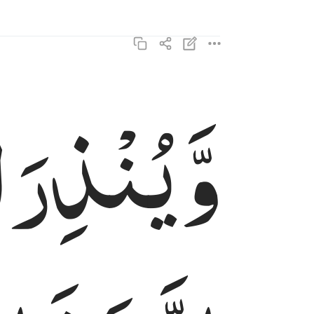
وَّیُنْذِرَ
ا
وينذر الذين قالوا اتخذ الله ولدا ٤
وَيُنذِرَ ٱلَّذِينَ قَالُوا۟ ٱتَّخَذَ ٱللَّهُ وَلَدًۭا ٤