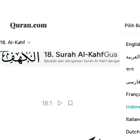
Pilih 
18. Al-Kahf
Englis
018
18
.
Surah Al-Kahf
Gua
العربية
Bacalah dan dengarkan Surah Al-Kahf dengan terjemahan, t
বাংলা
ارسی
França
18:1
Indon
Italia
Dutch