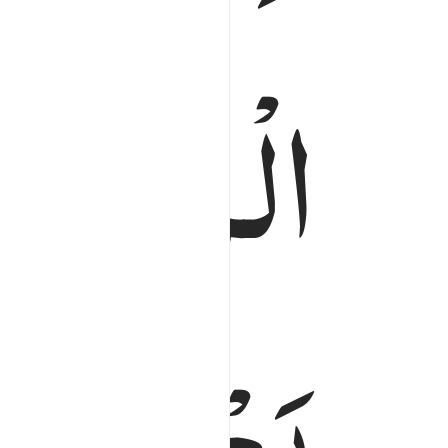
الْمُؤْمِنِ
یَعْمَلُوْن