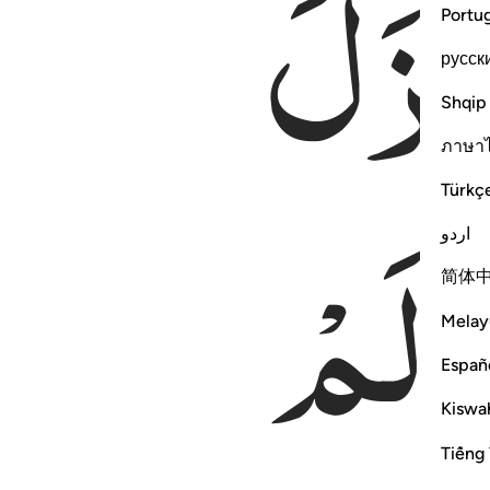
نْزَلَ
Portu
русск
Shqip
ภาษา
وَلَمْ
Türkç
اردو
简体
Melay
Españ
Kiswah
Tiếng 