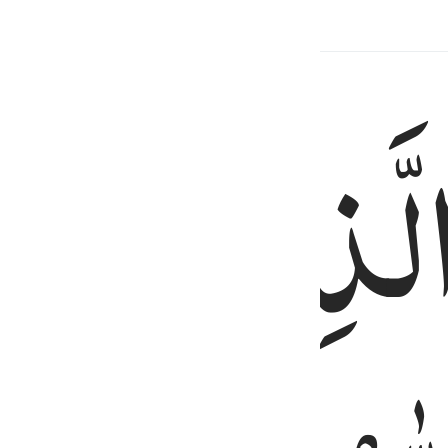
rkait
لَّذِیْنَ
قَالُ