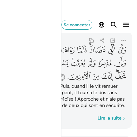
وان الق عصاك فلما راه
Se connecter
Al-Qasas
28:31
28:31
ﱳ
ﱴ
ﱵﱶ
ﱷ
ﱸ
ﱹ
ﱺ
ﱻ
ﱼ
ﱽ
ﱾ
ﱿﲀ
ﲁ
ﲂ
ﲃ
ﲄﲅ
ﲆ
ﲇ
ﲈ
ﲉ
Et : "Jette ton bâton !" Puis, quand il le vit remuer
comme si c’était un serpent, il tourna le dos sans
même se retourner." ô Moïse ! Approche et n’aie pas
peur ! Tu es du nombre de ceux qui sont en sécurité.
Mot par mot
Lire la suite