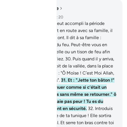
Lire dans le contexte
Chapitre 28, Page 389, Juz 20
29
.
Puis, lorsque Moïse eut accompli la période
convenue et qu’il se mit en route avec sa famille, il
vit un feu du côté du Mont. Il dit à sa famille :
"Demeurez ici ! J’ai vu du feu. Peut-être vous en
apporterai-je une nouvelle ou un tison de feu afin
que vous vous réchauffiez.
30
.
Puis quand il y arriva,
on l’appela, du flanc droit de la vallée, dans la place
bénie, à partir de l’arbre : "Ô Moïse ! C’est Moi Allah,
le Seigneur de l’Univers".
31
.
Et : "Jette ton bâton !"
Puis, quand il le vit remuer comme si c’était un
serpent, il tourna le dos sans même se retourner." ô
Moïse ! Approche et n’aie pas peur ! Tu es du
nombre de ceux qui sont en sécurité.
32
.
Introduis
ta main dans l’ouverture de ta tunique ! Elle sortira
blanche sans aucun mal. Et serre ton bras contre toi