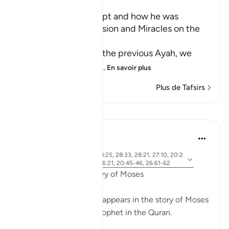
Musa's Return to Egypt and how he was
honored with the Mission and Miracles on the
Way
In the explanation of the previous Ayah, we
have already seen th
…
En savoir plus
Plus de Tafsirs
Leçons
Ammar AlShukry
il y a 5 ans
·
ayah 28:31, 28:25, 28:33, 28:21, 27:10, 20:2
Référencement
1, 20:67-68, 26:21, 20:45-46, 26:61-62
Fear in the Quranic story of Moses
The word khawf (fear) appears in the story of Moses
more than any other prophet in the Quran.