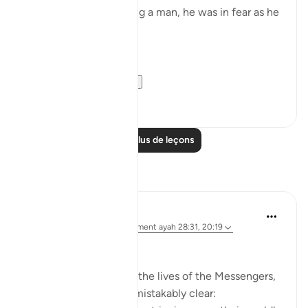
After accidentally killing a man, he was in fear as he
exited the city.
فَخَرَجَ مِنْهَا خَائِفًا يَتَرَقَّبُ ۖ
**So he left ...
Voir plus
36
2
Lire plus de leçons
Réflexions
Ali Ali
il y a 33 semaines
·
Référencement
ayah 28:31, 20:19
Bismillāh.
When we reflect upon the lives of the Messengers,
one truth becomes unmistakably clear: