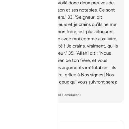
pour ne pas avoir peur. Voilà donc deux preuves de
ton Seigneur pour Pharaon et ses notables. Ce sont
vraiment des gens pervers."
33
.
"Seigneur, dit
[Moïse], j’ai tué un des leurs et je crains qu’ils ne me
tuent.
34
.
Mais Aaron, mon frère, est plus éloquent
que moi. Envoie-le donc avec moi comme auxiliaire,
pour déclarer ma véracité ! Je crains, vraiment, qu’ils
ne me traitent de menteur."
35
.
[Allah] dit : "Nous
allons t'apporter le soutien de ton frère, et vous
donner, à vous deux, des arguments irréfutables ; ils
ne sauront vous atteindre, grâce à Nos signes [Nos
miracles]. Vous deux et ceux qui vous suivront serez
les vainqueurs.
-
French Translation(Muhammad Hamidullah)
Lisez le Tafsir
Ibn Kathir (Abridged)