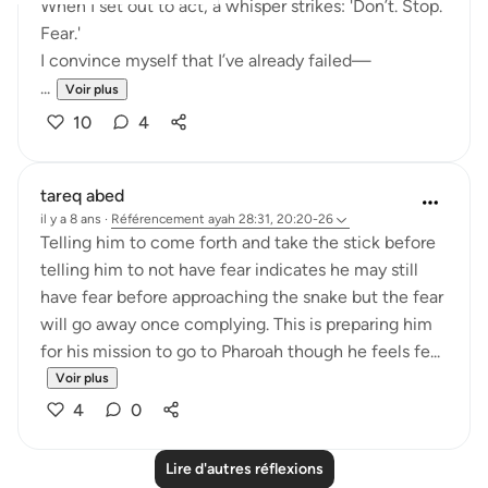
When I set out to act, a whisper strikes: 'Don’t. Stop.
Fear.'
I convince myself that I’ve already failed—
...
Voir plus
10
4
tareq abed
il y a 8 ans
·
Référencement
ayah 28:31, 20:20-26
Telling him to come forth and take the stick before
telling him to not have fear indicates he may still
have fear before approaching the snake but the fear
will go away once complying. This is preparing him
for his mission to go to Pharoah though he feels fe...
Voir plus
4
0
Lire d'autres réflexions