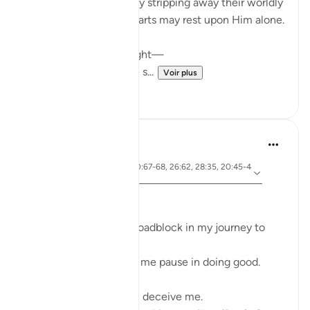
Allah ﷻ refines them by stripping away their worldly
means, so that their hearts may rest upon Him alone.
In the depths of the night—
when fear clings to the s...
Voir plus
4
0
Ali Ali
il y a 46 semaines
·
ayah 28:31, 20:67-68, 26:62, 28:35, 20:45-4
Référencement
6
Bismillāh
I’ve realized there is a roadblock in my journey to
Allah ﷻ—
Something that makes me pause in doing good.
My first thoughts often deceive me.