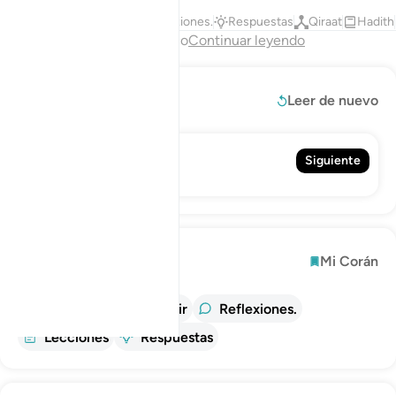
Tafsires
Lecciones
Reflexiones.
Respuestas
Qiraat
Hadith
Fin del capítulo
Continuar leyendo
Leer más
Leer de nuevo
2. Al-Báqara
Siguiente
La Vaca
Explorar
Mi Corán
información
Tafsir
Reflexiones.
Lecciones
Respuestas