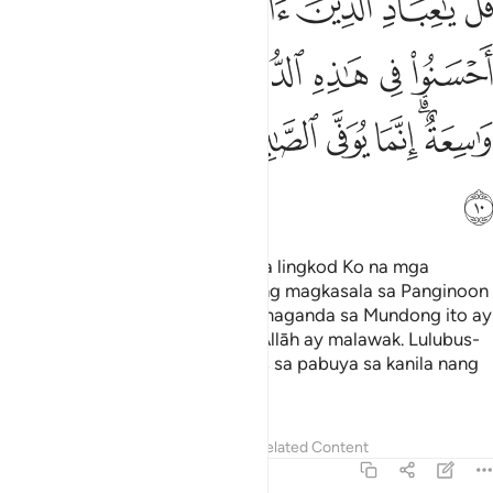
ﳏ
ﳐ
ﳑ
ﳒ
ﳓ
ﳔﳕ
ﳖ
ُلْ يَـٰعِبَادِ ٱلَّذِينَ ءَامَنُوا۟ ٱتَّقُوا۟ رَبَّكُمْ ۚ لِلَّذِينَ أَحْسَنُوا۟ فِى هَـٰذِهِ ٱلدّ
ﳗ
ﳘ
ﳙ
ﳚ
ﳛﳜ
ﳝ
ﳞ
ﳟﳠ
ﳡ
ﳢ
ﳣ
ﳤ
ﳥ
ﳦ
ﳧ
Sabihin mo [ang sabi Ko]: “O mga lingkod Ko na mga
sumampalataya, mangilag kayong magkasala sa Panginoon
ninyo. Ukol sa mga gumawa ng maganda sa Mundong ito ay
[ganting] maganda. Ang lupa ni Allāh ay malawak. Lulubus-
lubusin lamang ang mga nagtitiis sa pabuya sa kanila nang
walang pagtutuos.”
Tafsirs
Lessons
Reflections
Related Content
39:11