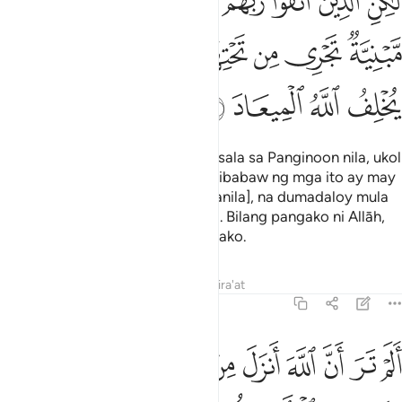
ﲴ
ﲵ
ﲶ
ﲷ
ﲸ
ﲹ
ﲺ
ﲻ
ﲼ
َـٰكِنِ ٱلَّذِينَ ٱتَّقَوْا۟ رَبَّهُمْ لَهُمْ غُرَفٌۭ مِّن فَوْقِهَا غُرَفٌۭ مَّبْنِيَّةٌۭ 
ﲽ
ﲾ
ﲿ
ﳀ
ﳁﳂ
ﳃ
ﳄ
ﳅ
ﳆ
ﳇ
ﳈ
ﳉ
Subalit ang mga nangilag magkasala sa Panginoon nila, ukol
sa kanila ay mga silid na mula sa ibabaw ng mga ito ay may
mga silid na ipinatayo [para sa kanila], na dumadaloy mula
sa ilalim ng mga ito ang mga ilog. Bilang pangako ni Allāh,
hindi sumisira si Allāh sa naipangako.
Tafsirs
Lessons
Reflections
Qira'at
39:21
ﳊ
ﳋ
ﳌ
ﳍ
ﳎ
ﳏ
ﳐ
ﳑ
ﳒ
لم تر ان الله انزل من السماء ماء فسلكه ينابيع في الارض ثم يخرج به ز
َلَمْ تَرَ أَنَّ ٱللَّهَ أَنزَلَ مِنَ ٱلسَّمَآءِ مَآءًۭ فَسَلَكَهُۥ يَنَـٰبِيعَ فِى