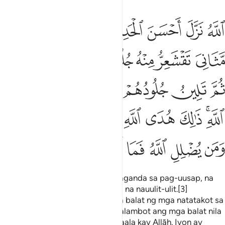
ﱘ
ﱙ
ﱚ
ﱛ
ﱜ
ﱝ
لله نزل احسن الحديث كتابا متشابها مثاني تقشعر منه جلود الذين يخشون
للَّهُ نَزَّلَ أَحْسَنَ ٱلْحَدِيثِ كِتَـٰبًۭا مُّتَشَـٰبِهًۭا مَّثَانِىَ تَقْشَعِرُّ مِنْهُ جُلُودُ ٱلَّذِينَ يَخْ
ﱞ
ﱟ
ﱠ
ﱡ
ﱢ
ﱣ
ﱤ
ﱥ
ﱦ
ﱧ
ﱨ
ﱩ
ﱪ
ﱫﱬ
ﱭ
ﱮ
ﱯ
ﱰ
ﱱ
ﱲ
ﱳﱴ
ﱵ
ﱶ
ﱷ
ﱸ
ﱹ
ﱺ
ﱻ
ﱼ
Si Allāh ay nagbaba ng pinakamaganda sa pag-uusap, na
isang Aklat na nagkakawangisan, na nauulit-ulit.[3]
Nangingilabot mula rito ang mga balat ng mga natatakot sa
Panginoon nila; pagkatapos lumalambot ang mga balat nila
at ang mga puso nila sa pagkaalaala kay Allāh. Iyon ay