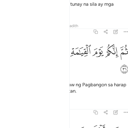
Tunay na ikaw ay mamamatay at tunay na sila ay mga
mamamatay.
Tafsirs
Lessons
Reflections
Hadith
39:31
ﳕ
ﳖ
ﳗ
ﳘ
م انكم يوم القيامة عند ربكم تختصمون ٣١
ﳙ
ﳚ
ﳛ
ُمَّ إِنَّكُمْ يَوْمَ ٱلْقِيَـٰمَةِ عِندَ رَبِّكُمْ تَخْتَصِمُونَ ٣١
ﳜ
Pagkatapos tunay na kayo sa Araw ng Pagbangon sa harap
ng Panginoon ninyo ay mag-aalitan.
Tafsirs
Lessons
Reflections
39:32
من اظلم ممن كذب على الله وكذب بالصدق اذ جاءه اليس في جهنم مثو