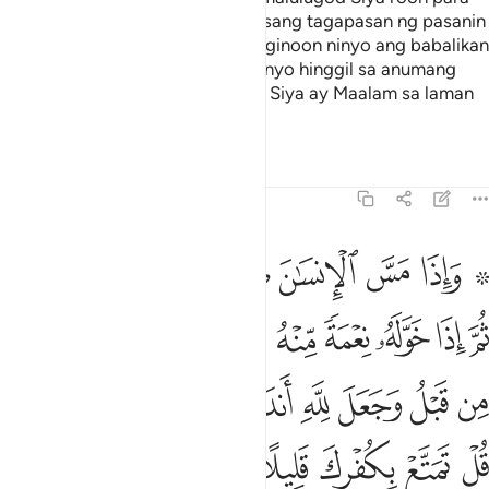
sa inyo. Hindi magpapasan ang isang tagapasan ng pasanin
ng iba. Pagkatapos tungo sa Panginoon ninyo ang babalikan
ninyo saka magbabalita Siya sa inyo hinggil sa anumang
dati ninyong ginagawa. Tunay na Siya ay Maalam sa laman
ng mga dibdib.
Tafsirs
Lessons
Reflections
39:8
ﲏ ﲐ
ﲑ
ﲒ
ﲓ
ﲔ
ﲕ
ﲖ
ﲗ
اذا مس الانسان ضر دعا ربه منيبا اليه ثم اذا خوله نعمة منه نسي ما ك
َإِذَا مَسَّ ٱلْإِنسَـٰنَ ضُرٌّۭ دَعَا رَبَّهُۥ مُنِيبًا إِلَيْهِ ثُمَّ إِذَا خَوَّلَهُۥ نِ
ﲘ
ﲙ
ﲚ
ﲛ
ﲜ
ﲝ
ﲞ
ﲟ
ﲠ
ﲡ
ﲢ
ﲣ
ﲤ
ﲥ
ﲦ
ﲧ
ﲨ
ﲩﲪ
ﲫ
ﲬ
ﲭ
ﲮ
ﲯ
ﲰ
ﲱ