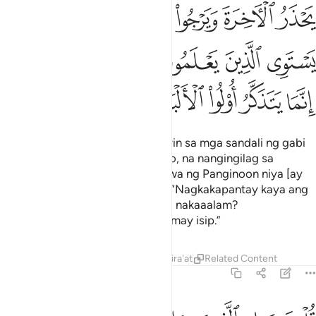
ﲻ
ﲼ
ﲽ
ﲾ
ﲿﳀ
ﳁ
ﳂ
ﳃ
ﳄ
ﳅ
ﳆ
ﳇ
ﳈﳉ
ﳊ
ﳋ
ﳌ
ﳍ
ﳎ
O ang sinumang siya ay masunurin sa mga sandali ng gabi
habang nakapatirapa at nakatayo, na nangingilag sa
Kabilang-buhay at nag-aasam awa ng Panginoon niya [ay
higit na mabuti ba]? Sabihin mo: “Nagkakapantay kaya ang
mga nakaaalam at ang mga hindi nakaaalam?
Nagsasaalaala lamang ang mga may isip.”
Tafsirs
Lessons
Reflections
Qira'at
Related Content
39:10
ل يا عباد الذين امنوا اتقوا ربكم للذين احسنوا في هاذه الدنيا حسنة و