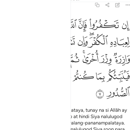
39:7
ﱪ
ﱫ
ﱬ
ﱭ
ﱮ
ﱯﱰ
ﱱ
ﱲ
ن تكفروا فان الله غني عنكم ولا يرضى لعباده الكفر وان تشكروا يرضه 
ِن تَكْفُرُوا۟ فَإِنَّ ٱللَّهَ غَنِىٌّ عَنكُمْ ۖ وَلَا يَرْضَىٰ لِعِبَادِهِ ٱلْكُفْ
ﱳ
ﱴﱵ
ﱶ
ﱷ
ﱸ
ﱹﱺ
ﱻ
ﱼ
ﱽ
ﱾ
ﱿﲀ
ﲁ
ﲂ
ﲃ
ﲄ
ﲅ
ﲆ
ﲇ
ﲈﲉ
ﲊ
ﲋ
ﲌ
ﲍ
ﲎ
Kung tatanggi kayong sumampalataya, tunay na si Allāh ay
Walang-pangangailangan sa inyo at hindi Siya nalulugod
para sa mga lingkod Niya sa kawalang-pananampalataya.
Kung magpapasalamat kayo ay malulugod Siya roon para