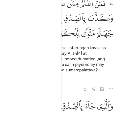
ﱁ ﱂ
ﱃ
ﱄ
ﱅ
ﱆ
ﱇ
َمَنْ أَظْلَمُ مِمَّن كَذَبَ عَلَى ٱللَّهِ وَكَذَّبَ بِٱلصِّدْقِ إِذْ جَآءَهُۥٓ ۚ أَلَيْسَ فِى جَ
ﱈ
ﱉ
ﱊ
ﱋﱌ
ﱍ
ﱎ
ﱏ
ﱐ
ﱑ
ﱒ
Kaya sino ang higit na tagalabag sa katarungan kaysa sa
sinumang nagsinungaling laban kay Allāh[4] at
nagpasinungaling sa katapatan[5] noong dumating [ang
kaalamang] ito sa kanya? Hindi ba sa Impiyerno ay may
tuluyan para sa mga tagatangging sumampalataya?
1
Tafsirs
Lessons
Reflections
39:33
ﱓ
ﱔ
ﱕ
ﱖ
الذي جاء بالصدق وصدق به اولايك هم المتقون ٣٣
ﱗ
ﱘ
َٱلَّذِى جَآءَ بِٱلصِّدْقِ وَصَدَّقَ بِهِۦٓ ۙ أُو۟لَـٰٓئِكَ هُمُ ٱلْمُتَّقُونَ ٣٣