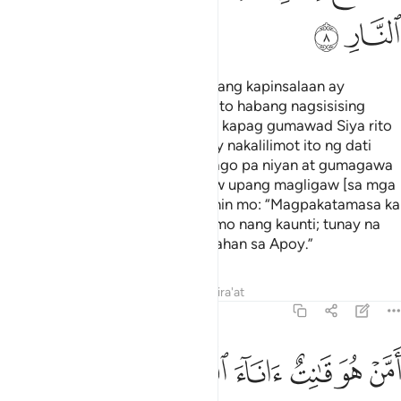
ﲲ
ﲳ
Kapag may sumaling sa tao na isang kapinsalaan ay
nananalangin ito sa Panginoon nito habang nagsisising
bumabalik sa Kanya. Pagkatapos kapag gumawad Siya rito
ng isang biyaya mula sa Kanya ay nakalilimot ito ng dati
nitong idinadalangin sa Kanya bago pa niyan at gumagawa
ito para kay Allāh ng mga kaagaw upang magligaw [sa mga
tao] palayo sa landas Niya. Sabihin mo: “Magpakatamasa ka
ng kawalang-pananampalataya mo nang kaunti; tunay na
ikaw ay kabilang sa mga maninirahan sa Apoy.”
Tafsirs
Lessons
Reflections
Qira'at
39:9
ﲴ
ﲵ
ﲶ
ﲷ
ﲸ
ﲹ
ﲺ
من هو قانت اناء الليل ساجدا وقايما يحذر الاخرة ويرجو رحمة ربه قل هل 
َمَّنْ هُوَ قَـٰنِتٌ ءَانَآءَ ٱلَّيْلِ سَاجِدًۭا وَقَآئِمًۭا يَحْذَرُ ٱلْـَٔاخِر