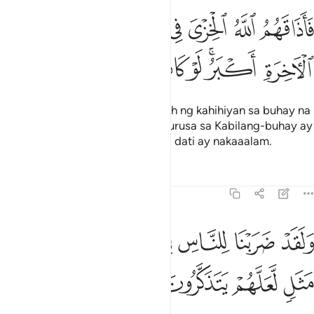
ﲗ
ﲘ
ﲙ
ﲚ
ﲛ
ﲜﲝ
ﲞ
اذاقهم الله الخزي في الحياة الدنيا ولعذاب الاخرة اكبر لو كانوا يعلمون ٢٦
َأَذَاقَهُمُ ٱللَّهُ ٱلْخِزْىَ فِى ٱلْحَيَوٰةِ ٱلدُّنْيَا ۖ وَلَعَذَابُ ٱلْـَٔاخِرَةِ أَكْبَرُ ۚ لَوْ كَا
ﲟ
ﲠﲡ
ﲢ
ﲣ
ﲤ
ﲥ
Kaya nagpalasap sa kanila si Allāh ng kahihiyan sa buhay na
pangmundo. Talagang ang pagdurusa sa Kabilang-buhay ay
higit na malaki, kung sakaling sila dati ay nakaaalam.
Tafsirs
Lessons
Reflections
39:27
ﲦ
ﲧ
ﲨ
ﲩ
ﲪ
ﲫ
ﲬ
لقد ضربنا للناس في هاذا القران من كل مثل لعلهم يتذكرون ٢٧
ﲭ
َلَقَدْ ضَرَبْنَا لِلنَّاسِ فِى هَـٰذَا ٱلْقُرْءَانِ مِن كُلِّ مَثَلٍۢ لَّعَلَّهُمْ يَتَذَكَّرُونَ ٢٧
ﲮ
ﲯ
ﲰ
ﲱ