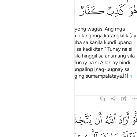
ﲖ
ﲗ
ﲘ
ﲙ
Pansinin, ukol kay Allāh ang relihiyong wagas. Ang mga
gumagawa sa bukod pa sa Kanya bilang mga katangkilik [ay
nagsasabi]: “Hindi kami sumasamba sa kanila kundi upang
magpalapit sila sa amin kay Allāh sa kadikitan.” Tunay na si
Allāh ay maghahatol sa pagitan nila hinggil sa anumang sila
hinggil doon ay nagkakaiba-iba. Tunay na si Allāh ay hindi
nagpapatnubay sa sinumang sinungaling [nag-uugnay sa
Kanya ng katambal,] na palatangging sumampalataya.[1]
1
Tafsirs
Lessons
Reflections
39:4
ﲚ
ﲛ
ﲜ
ﲝ
ﲞ
ﲟ
ﲠ
ﲡ
و اراد الله ان يتخذ ولدا لاصطفى مما يخلق ما يشاء سبحانه هو الله الواحد
َّوْ أَرَادَ ٱللَّهُ أَن يَتَّخِذَ وَلَدًۭا لَّٱصْطَفَىٰ مِمَّا يَخْلُقُ مَا يَشَآءُ ۚ سُبْ