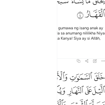
ﲢ
ﲣ
ﲤﲥ
ﲦﲧ
ﲨ
ﲩ
ﲪ
ﲫ
ﲬ
Kung sakaling nagnais si Allāh na gumawa ng isang anak ay
talaga sanang humirang Siya mula sa anumang nililikha Niya
ng niloloob Niya. Kaluwalhatian sa Kanya! Siya ay si Allāh,
ang Nag-iisa, ang Palalupig.
Tafsirs
Lessons
Reflections
39:5
ﲭ
ﲮ
ﲯ
ﲰﲱ
ﲲ
لق السماوات والارض بالحق يكور الليل على النهار ويكور النهار على 
َلَقَ ٱلسَّمَـٰوَٰتِ وَٱلْأَرْضَ بِٱلْحَقِّ ۖ يُكَوِّرُ ٱلَّيْلَ عَلَى ٱلنَّهَارِ وَيُكَوِّ
ﲳ
ﲴ
ﲵ
ﲶ
ﲷ
ﲸ
ﲹﲺ
ﲻ
ﲼ
ﲽﲾ
ﲿ
ﳀ