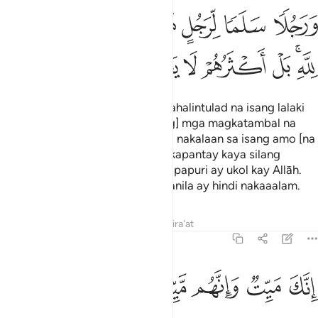
ﳁ
ﳂ
ﳃ
ﳄ
ﳅ
ﳆﳇ
ﳈ
ﳉﳊ
ﳋ
ﳌ
ﳍ
ﳎ
ﳏ
Naglahad si Allāh ng isang paghahalintulad na isang lalaki
na dito ay may [nagmamay-aring] mga magkatambal na
nagbabangayan at isang lalaking nakalaan sa isang amo [na
nagmamay-ari sa kanya]. Nagkakapantay kaya silang
dalawa sa paghahalintulad? Ang papuri ay ukol kay Allāh.
Bagkus ang higit na marami sa kanila ay hindi nakaaalam.
Tafsirs
Lessons
Reflections
Qira'at
39:30
ﳐ
ﳑ
نك ميت وانهم ميتون ٣٠
ﳒ
ﳓ
ﳔ
ِنَّكَ مَيِّتٌۭ وَإِنَّهُم مَّيِّتُونَ ٣٠