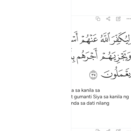
Tafsirs
Lessons
Reflections
39:35
ﱦ
ﱧ
ﱨ
ﱩ
ﱪ
ﱫ
يكفر الله عنهم اسوا الذي عملوا ويجزيهم اجرهم باحسن الذي كانوا يعملو
ِيُكَفِّرَ ٱللَّهُ عَنْهُمْ أَسْوَأَ ٱلَّذِى عَمِلُوا۟ وَيَجْزِيَهُمْ أَجْرَهُم بِأَحْسَنِ ٱلَّذِى كَانُ
ﱬ
ﱭ
ﱮ
ﱯ
ﱰ
ﱱ
ﱲ
upang magtakip-sala si Allāh para sa kanila sa
pinakamasagwa sa ginawa nila at gumanti Siya sa kanila ng
pabuya nila ayon sa pinakamaganda sa dati nilang
ginagawa.
Tafsirs
Lessons
Reflections