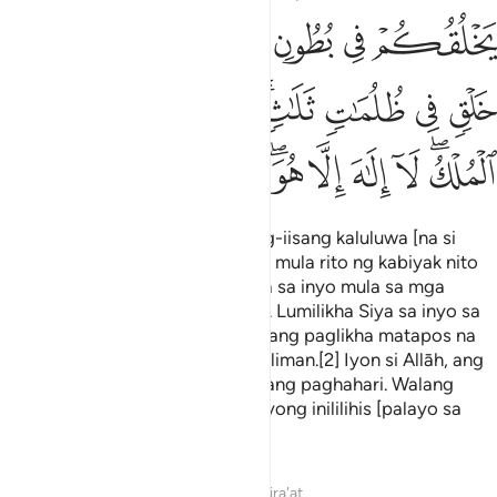
ﱐ
ﱑ
ﱒ
ﱓ
ﱔ
ﱕ
ﱖ
ﱗ
ﱘ
ﱙ
ﱚﱛ
ﱜ
ﱝ
ﱞ
ﱟ
ﱠﱡ
ﱢ
ﱣ
ﱤ
ﱥﱦ
ﱧ
ﱨ
ﱩ
Lumikha Siya sa inyo mula sa nag-iisang kaluluwa [na si
Adan]. Pagkatapos gumawa Siya mula rito ng kabiyak nito
[na si Eva]. Nagpababa Siya para sa inyo mula sa mga
hayupan ng walong magkapares. Lumilikha Siya sa inyo sa
mga tiyan ng mga ina ninyo sa isang paglikha matapos na
ng isang paglikha sa tatlong kadiliman.[2] Iyon si Allāh, ang
Panginoon ninyo; ukol sa Kanya ang paghahari. Walang
Diyos kundi Siya. Kaya paano kayong inililihis [palayo sa
katotohanan]?”
1
Tafsirs
Lessons
Reflections
Qira'at