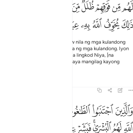
ﱸ
ﱹ
ﱺ
ﱻ
ﱼ
ﱽ
ﱾ
ﱿ
ﲀﲁ
هم من فوقهم ظلل من النار ومن تحتهم ظلل ذالك يخوف الله به عباده يا 
َهُم مِّن فَوْقِهِمْ ظُلَلٌۭ مِّنَ ٱلنَّارِ وَمِن تَحْتِهِمْ ظُلَلٌۭ ۚ ذَٰلِكَ يُخَوِّفُ ٱللَّهُ بِهِۦ عِبَادَهُ
ﲂ
ﲃ
ﲄ
ﲅ
ﲆﲇ
ﲈ
ﲉ
ﲊ
Magkakaroon sila mula sa ibabaw nila ng mga kulandong
mula sa apoy at mula sa ilalim nila ng mga kulandong. Iyon
ay ipinapangamba ni Allāh sa mga lingkod Niya, [na
nagsasabi]: “O mga lingkod Ko, kaya mangilag kayong
magkasala sa Akin.”
Tafsirs
Lessons
Reflections
39:17
ﲋ
ﲌ
ﲍ
ﲎ
ﲏ
ﲐ
ﲑ
الذين اجتنبوا الطاغوت ان يعبدوها وانابوا الى الله لهم البشرى فبشر عباد
َٱلَّذِينَ ٱجْتَنَبُوا۟ ٱلطَّـٰغُوتَ أَن يَعْبُدُوهَا وَأَنَابُوٓا۟ إِلَى ٱللَّهِ لَهُمُ ٱلْبُشْرَىٰ ۚ فَبَشِّرْ عِبَ
ﲒ
ﲓ
ﲔﲕ
ﲖ
ﲗ
ﲘ