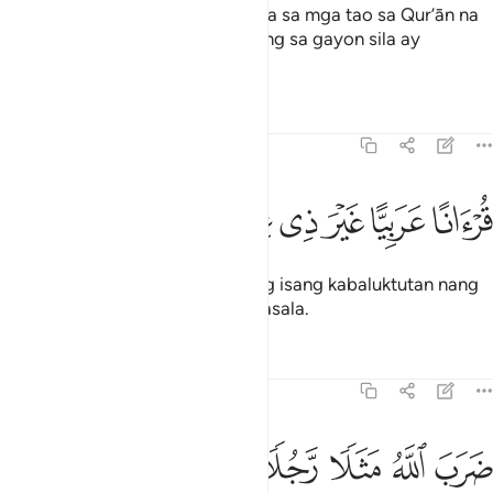
Talaga ngang naglahad Kami para sa mga tao sa Qur’ān na
ito ng bawat paghahalintulad nang sa gayon sila ay
magsasaalaala.
Tafsirs
Lessons
Reflections
39:28
ﲲ
ﲳ
ﲴ
ﲵ
رانا عربيا غير ذي عوج لعلهم يتقون ٢٨
ﲶ
ﲷ
ﲸ
ﲹ
ُرْءَانًا عَرَبِيًّا غَيْرَ ذِى عِوَجٍۢ لَّعَلَّهُمْ يَتَّقُونَ ٢٨
Bilang Qur’ān na Arabe na walang isang kabaluktutan nang
sa gayon sila mangingilag magkasala.
Tafsirs
Lessons
Reflections
39:29
ﲺ
ﲻ
ﲼ
ﲽ
ﲾ
ﲿ
ﳀ
رب الله مثلا رجلا فيه شركاء متشاكسون ورجلا سلما لرجل هل يستويان م
َرَبَ ٱللَّهُ مَثَلًۭا رَّجُلًۭا فِيهِ شُرَكَآءُ مُتَشَـٰكِسُونَ وَرَجُلًۭا سَلَمًۭا لِّرَجُلٍ هَلْ يَسْتَوِيَانِ 