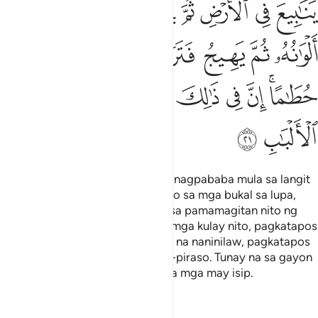
ﳓ
ﳔ
ﳕ
ﳖ
ﳗ
ﳘ
ﳙ
ﳚ
ﳛ
ﳜ
ﳝ
ﳞ
ﳟ
ﳠ
ﳡ
ﳢﳣ
ﳤ
ﳥ
ﳦ
ﳧ
ﳨ
ﳩ
ﳪ
Hindi mo ba nakita na si Allāh ay nagpababa mula sa langit
ng tubig saka nagpanuot Siya nito sa mga bukal sa lupa,
pagkatapos nagpapalabas Siya sa pamamagitan nito ng
pananim na nagkakaiba-iba ang mga kulay nito, pagkatapos
nalalanta ito kaya nakikita mo ito na naninilaw, pagkatapos
gumagawa Siya rito na mga pira-piraso. Tunay na sa gayon
ay talagang may paalaala para sa mga may isip.
Tafsirs
Lessons
Reflections