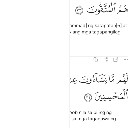
ﱙ
ﱚ
ﱛ
Ang naghatid [na si Propeta Muḥammad] ng katapatan[6] at
nagpatotoo rito, ang mga iyon ay ang mga tagapangilag
magkasala.
1
Tafsirs
Lessons
Reflections
39:34
ﱜ
ﱝ
ﱞ
ﱟ
ﱠﱡ
هم ما يشاءون عند ربهم ذالك جزاء المحسنين ٣٤
ﱢ
ﱣ
َهُم مَّا يَشَآءُونَ عِندَ رَبِّهِمْ ۚ ذَٰلِكَ جَزَآءُ ٱلْمُحْسِنِينَ ٣٤
ﱤ
ﱥ
Ukol sa kanila ang anumang niloloob nila sa piling ng
Panginoon nila. Iyon ay ang ganti sa mga tagagawa ng
maganda