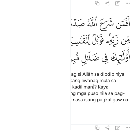
39:22
ﱁ
ﱂ
ﱃ
ﱄ
ﱅ
ﱆ
ﱇ
ﱈ
فمن شرح الله صدره للاسلام فهو على نور من ربه فويل للقاسية قلوبهم 
َفَمَن شَرَحَ ٱللَّهُ صَدْرَهُۥ لِلْإِسْلَـٰمِ فَهُوَ عَلَىٰ نُورٍۢ مِّن رَّبِّهِۦ ۚ فَوَيْلٌۭ لِّلْ
ﱉ
ﱊﱋ
ﱌ
ﱍ
ﱎ
ﱏ
ﱐ
ﱑﱒ
ﱓ
ﱔ
ﱕ
ﱖ
ﱗ
Kaya ba ang sinumang nagpaluwag si Allāh sa dibdib niya
para sa Islām kaya siya ay nasa isang liwanag mula sa
Panginoon niya [ay gaya ng nasa kadiliman]? Kaya
kapighatian ay ukol sa matigas ang mga puso nila sa pag-
alaala kay Allāh. Ang mga iyon ay nasa isang pagkaligaw na
malinaw.
Tafsirs
Lessons
Reflections
39:23