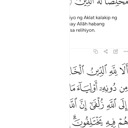
ﱲ
ﱳ
ﱴ
ﱵ
Tunay na Kami ay nagpababa sa iyo ng Aklat kalakip ng
katotohanan, kaya sumamba ka kay Allāh habang
nagpapakawagas para sa Kanya sa relihiyon.
Tafsirs
Lessons
Reflections
39:3
ﱶ
ﱷ
ﱸ
ﱹﱺ
ﱻ
ﱼ
لا لله الدين الخالص والذين اتخذوا من دونه اولياء ما نعبدهم الا ليقربون
َلَا لِلَّهِ ٱلدِّينُ ٱلْخَالِصُ ۚ وَٱلَّذِينَ ٱتَّخَذُوا۟ مِن دُونِهِۦٓ أَوْلِيَآءَ مَا نَعْبُدُهُمْ إِلّ
ﱽ
ﱾ
ﱿ
ﲀ
ﲁ
ﲂ
ﲃ
ﲄ
ﲅ
ﲆ
ﲇ
ﲈ
ﲉ
ﲊ
ﲋ
ﲌ
ﲍ
ﲎ
ﲏﲐ
ﲑ
ﲒ
ﲓ
ﲔ
ﲕ