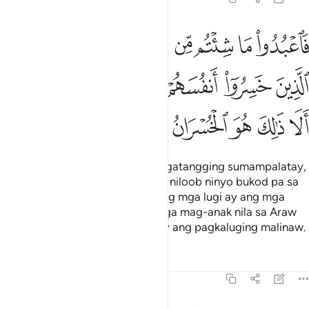
ﱢ
ﱣ
ﱤ
ﱥ
ﱦﱧ
ﱨ
ﱩ
ﱪ
اعبدوا ما شيتم من دونه قل ان الخاسرين الذين خسروا انفسهم واهليهم يو
َٱعْبُدُوا۟ مَا شِئْتُم مِّن دُونِهِۦ ۗ قُلْ إِنَّ ٱلْخَـٰسِرِينَ ٱلَّذِينَ خَسِرُوٓا۟ أ
ﱫ
ﱬ
ﱭ
ﱮ
ﱯ
ﱰﱱ
ﱲ
ﱳ
ﱴ
ﱵ
ﱶ
ﱷ
Kaya sambahin ninyo, [O mga tagatangging sumampalatay,
kung ninais ninyo,] ang anumang niloob ninyo bukod pa sa
Kanya.” Sabihin mo: “Tunay na ang mga lugi ay ang mga
nagpalugi sa mga sarili nila at mga mag-anak nila sa Araw
ng Pagbangon.” Pansinin, iyon ay ang pagkaluging malinaw.
Tafsirs
Lessons
Reflections
39:16