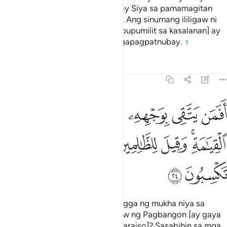
patnubay ni Allāh; nagpapatnubay Siya sa pamamagitan
niyon sa sinumang niloloob Niya. Ang sinumang ililigaw ni
Allāh [dahil sa kapalaluan at pagpupumilit sa kasalanan] ay
walang ukol dito na anumang tagapagpatnubay.
1
Tafsirs
Lessons
Reflections
39:24
ﱽ
ﱾ
ﱿ
ﲀ
ﲁ
ﲂ
فمن يتقي بوجهه سوء العذاب يوم القيامة وقيل للظالمين ذوقوا ما كنتم 
َفَمَن يَتَّقِى بِوَجْهِهِۦ سُوٓءَ ٱلْعَذَابِ يَوْمَ ٱلْقِيَـٰمَةِ ۚ وَقِيلَ لِلظَّـٰلِمِينَ ذُوقُوا۟ 
ﲃﲄ
ﲅ
ﲆ
ﲇ
ﲈ
ﲉ
ﲊ
ﲋ
Kaya ba ang sinumang nagsasangga ng mukha niya sa
kasagwaan ng pagdurusa sa Araw ng Pagbangon [ay gaya
ng sinumang pinagiginhawa sa Paraiso]? Sasabihin sa mga