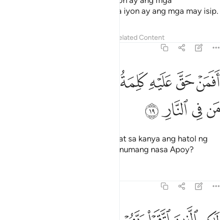
pinakamaganda rito. Ang mga iyon ay ang mga
pinatnubayan ni Allāh at ang mga iyon ay ang mga may isip.
Tafsirs
Lessons
Reflections
Related Content
39:19
ﲩ
ﲪ
ﲫ
ﲬ
ﲭ
فمن حق عليه كلمة العذاب افانت تنقذ من في النار ١٩
ﲮ
ﲯ
َفَمَنْ حَقَّ عَلَيْهِ كَلِمَةُ ٱلْعَذَابِ أَفَأَنتَ تُنقِذُ مَن فِى ٱلنَّارِ ١٩
ﲰ
ﲱ
ﲲ
ﲳ
Kaya ba ang sinumang nagindapat sa kanya ang hatol ng
pagdurusa, ikaw ay sasagip sa sinumang nasa Apoy?
Tafsirs
Lessons
Reflections
39:20
اكن الذين اتقوا ربهم لهم غرف من فوقها غرف مبنية تجري من تحتها الانهار