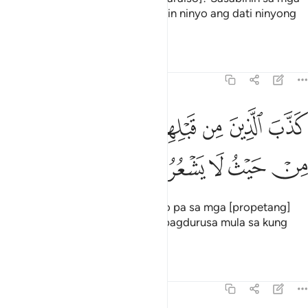
tagalabag sa katarungan: “Lasapin ninyo ang dati ninyong
kinakamit [na kaalanan].”
Tafsirs
Lessons
Reflections
39:25
ﲌ
ﲍ
ﲎ
ﲏ
ﲐ
ذب الذين من قبلهم فاتاهم العذاب من حيث لا يشعرون ٢٥
ﲑ
َذَّبَ ٱلَّذِينَ مِن قَبْلِهِمْ فَأَتَىٰهُمُ ٱلْعَذَابُ مِنْ حَيْثُ لَا يَشْعُرُونَ ٢٥
ﲒ
ﲓ
ﲔ
ﲕ
ﲖ
Nagpasinungaling ang mga bago pa sa mga [propetang]
ito, kaya pumunta sa kanila ang pagdurusa mula sa kung
saan hindi sila nakararamdam.
Tafsirs
Lessons
Reflections
39:26