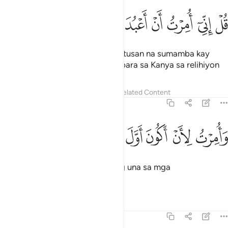
ﱁ
ﱂ
ﱃ
ﱄ
ﱅ
ﱆ
ل اني امرت ان اعبد الله مخلصا له الدين ١١
ﱇ
ﱈ
ﱉ
ﱊ
ُلْ إِنِّىٓ أُمِرْتُ أَنْ أَعْبُدَ ٱللَّهَ مُخْلِصًۭا لَّهُ ٱلدِّينَ ١١
Sabihin mo: “Tunay na ako ay inutusan na sumamba kay
Allāh habang nagpapakawagas para sa Kanya sa relihiyon
Tafsirs
Lessons
Reflections
Related Content
39:12
ﱋ
ﱌ
ﱍ
ﱎ
امرت لان اكون اول المسلمين ١٢
ﱏ
ﱐ
َأُمِرْتُ لِأَنْ أَكُونَ أَوَّلَ ٱلْمُسْلِمِينَ ١٢
at inutusan upang ako ay maging una sa mga
tagapagpasakop.”
Tafsirs
Lessons
Reflections
39:13