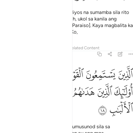
Ang mga umiwas sa nagpapakadiyos na sumamba sila rito
at nagsisising bumabalik kay Allāh, ukol sa kanila ang
balitang nakagagalak [hinggil sa Paraiso]. Kaya magbalita ka
ng nakagagalak sa mga lingkod Ko,
Tafsirs
Lessons
Reflections
Related Content
39:18
ﲙ
ﲚ
ﲛ
ﲜ
ﲝﲞ
لذين يستمعون القول فيتبعون احسنه اولايك الذين هداهم الله واولايك هم ا
لَّذِينَ يَسْتَمِعُونَ ٱلْقَوْلَ فَيَتَّبِعُونَ أَحْسَنَهُۥٓ ۚ أُو۟لَـٰٓئِكَ ٱلَّذِ
ﲟ
ﲠ
ﲡ
ﲢﲣ
ﲤ
ﲥ
ﲦ
ﲧ
ﲨ
na mga nakikinig sa sinabi saka sumusunod sila sa