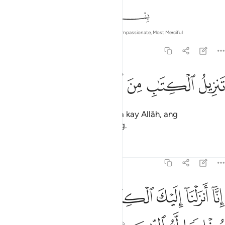
In the Name of Allah—the Most Compassionate, Most Merciful
39:1
ﱤ
ﱥ
ﱦ
نزيل الكتاب من الله العزيز الحكيم ١
ﱧ
ﱨ
ﱩ
ﱪ
َنزِيلُ ٱلْكِتَـٰبِ مِنَ ٱللَّهِ ٱلْعَزِيزِ ٱلْحَكِيمِ ١
Ang pagbababa ng Aklat ay mula kay Allāh, ang
Makapangyarihan, ang Marunong.
Tafsirs
Lessons
Reflections
39:2
ﱫ
ﱬ
ﱭ
ﱮ
ﱯ
نا انزلنا اليك الكتاب بالحق فاعبد الله مخلصا له الدين ٢
ﱰ
ﱱ
ِنَّآ أَنزَلْنَآ إِلَيْكَ ٱلْكِتَـٰبَ بِٱلْحَقِّ فَٱعْبُدِ ٱللَّهَ مُخْلِصًۭا لَّهُ