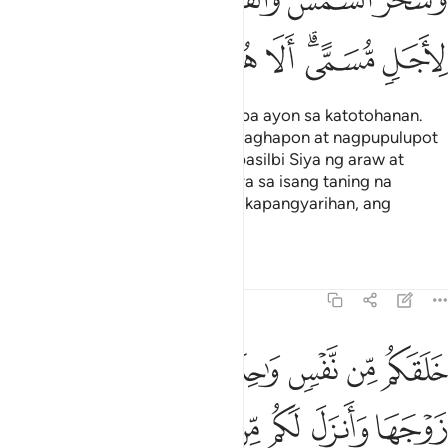
ﳁ
ﳂﳃ
ﳄ
ﳅ
ﳆ
ﳇ
ﳈ
Lumikha Siya ng mga langit at lupa ayon sa katotohanan.
Nagpupulupot Siya ng gabi sa maghapon at nagpupulupot
Siya ng maghapon sa gabi. Nagpasilbi Siya ng araw at
buwan; bawat isa ay umiinog para sa isang taning na
tinukoy. Pansinin, Siya ay ang Makapangyarihan, ang
Palapatawad.
Tafsirs
Lessons
Reflections
39:6
ﱁ
ﱂ
ﱃ
ﱄ
ﱅ
ﱆ
ﱇ
لقكم من نفس واحدة ثم جعل منها زوجها وانزل لكم من الانعام ثمانية ا
َلَقَكُم مِّن نَّفْسٍۢ وَٰحِدَةٍۢ ثُمَّ جَعَلَ مِنْهَا زَوْجَهَا وَأَنزَلَ لَكُم مِّنَ ٱلْأَنْعَـٰمِ ثَمَـٰنِيَةَ أَزْوَ
ﱈ
ﱉ
ﱊ
ﱋ
ﱌ
ﱍ
ﱎﱏ