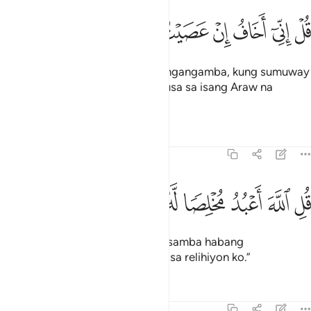
ﱑ
ﱒ
ﱓ
ﱔ
ﱕ
ﱖ
ل اني اخاف ان عصيت ربي عذاب يوم عظيم ١٣
ﱗ
ﱘ
ﱙ
ﱚ
ُلْ إِنِّىٓ أَخَافُ إِنْ عَصَيْتُ رَبِّى عَذَابَ يَوْمٍ عَظِيمٍۢ ١٣
Sabihin mo: “Tunay na ako ay nangangamba, kung sumuway
ako sa Panginoon ko, sa pagdurusa sa isang Araw na
sukdulan.”
Tafsirs
Lessons
Reflections
39:14
ﱛ
ﱜ
ﱝ
ل الله اعبد مخلصا له ديني ١٤
ﱞ
ﱟ
ﱠ
ﱡ
ُلِ ٱللَّهَ أَعْبُدُ مُخْلِصًۭا لَّهُۥ دِينِى ١٤
Sabihin mo: “Kay Allāh ako sumasamba habang
nagpapakawagas para sa Kanya sa relihiyon ko.”
Tafsirs
Lessons
Reflections
39:15