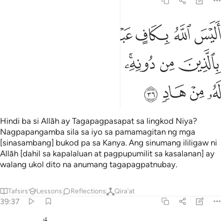
39:36
ﱳ
ﱴ
ﱵ
ﱶﱷ
ﱸ
ليس الله بكاف عبده ويخوفونك بالذين من دونه ومن يضلل الله فما له من
َلَيْسَ ٱللَّهُ بِكَافٍ عَبْدَهُۥ ۖ وَيُخَوِّفُونَكَ بِٱلَّذِينَ مِن دُونِهِۦ ۚ وَمَن يُضْلِلِ ٱلل
ﱹ
ﱺ
ﱻﱼ
ﱽ
ﱾ
ﱿ
ﲀ
ﲁ
ﲂ
ﲃ
ﲄ
Hindi ba si Allāh ay Tagapagpasapat sa lingkod Niya?
Nagpapangamba sila sa iyo sa pamamagitan ng mga
[sinasambang] bukod pa sa Kanya. Ang sinumang ililigaw ni
Allāh [dahil sa kapalaluan at pagpupumilit sa kasalanan] ay
walang ukol dito na anumang tagapagpatnubay.
Tafsirs
Lessons
Reflections
Qira'at
39:37