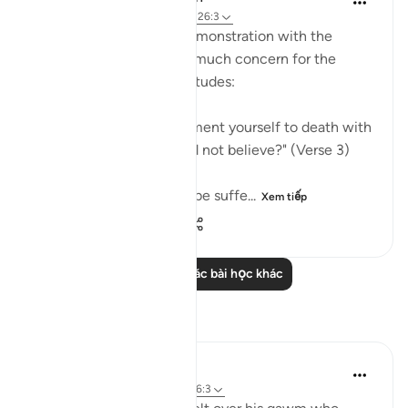
32 tuần trước
·
Tham chiếu
ayah 26:3
There is here a note of remonstration with the
Prophet for showing too much concern for the
unbelievers and their attitudes:
"Would you, perhaps, torment yourself to death with
grief because they would not believe?" (Verse 3)
The Prophet is shown to be suffe...
Xem tiếp
3
0
127
Đọc thêm các bài học khác
Suy ngẫm
Salah Sheikh
5 năm trước
·
Tham chiếu
ayah 26:3