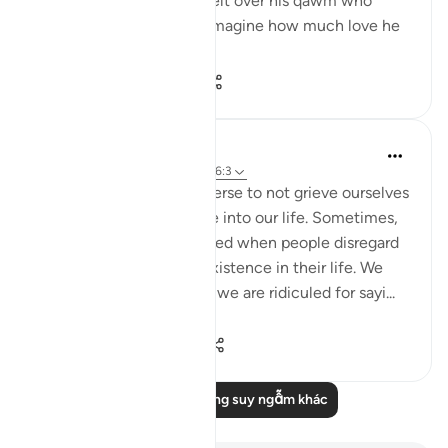
If this is how deeply he felt over his qawm who
remained idolaters, just imagine how much love he
had for us believers. ﷺ
3
2
319
Nadrah
5 năm trước
·
Tham chiếu
ayah 26:3
Allah reminds us in this verse to not grieve ourselves
until it brings catastrophe into our life. Sometimes,
we might feel disappointed when people disregard
our ideas, let alone our existence in their life. We
would feel useless when we are ridiculed for sayi...
Xem tiếp
4
2
160
Đọc thêm những suy ngẫm khác