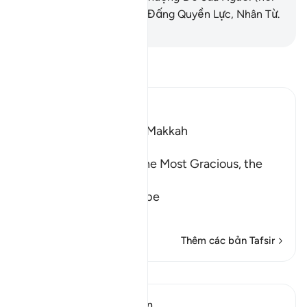
Thiên Sứ Muhammad) là Đấng Quyền Lực, Nhân Từ.
-
Ruwwad Center
Đọc Tafsir
Ibn Kathir (Abridged)
Which was revealed in Makkah
بِسْمِ اللَّهِ الرَّحْمَـنِ الرَّحِيمِ
In the Name of Allah, the Most Gracious, the
Most Merciful.
The Qur'an and the Disbe
…
Đọc thêm
Thêm các bản Tafsir
Bài học
In the Shade of the Quran