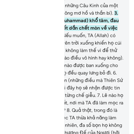
1
.
Ta. Sin. Mim.[1]
2
.
Đó là những Câu Kinh của một
Kinh Sách minh bạch (không mơ hồ và thần bí).
3
.
Có lẽ Ngươi (Thiên Sứ Muhammad) khổ tâm, đau
buồn khiến bản thân chết dần chết mòn về việc
họ không có đức tin.
4
.
Nếu muốn, TA (Allah) có
thể ban một phép lạ từ trên trời xuống khiến họ cúi
cổ thần phục, (nhưng TA không làm thế vì để thử
thách họ xem họ có tin vào điều vô hình hay không).
5
.
Bất cứ điều nhắc nhở nào được ban xuống cho
họ từ Đấng Độ Lượng, họ đều quay lưng bỏ đi.
6
.
Quả thật, họ đã phủ nhận (những điều mà Thiên Sứ
của họ đã mang đến), rồi đây họ sẽ nhận được tin
về những điều mà họ đã từng chế giễu.
7
.
Lẽ nào họ
đã không quan sát trái đất, nơi mà TA đã làm mọc ra
biết bao cây cối tốt lành?
8
.
Quả thật, trong đó là
một bằng chứng (cho việc TA thừa khả năng làm
người chết sống lại), tuy nhiên, đa số bọn họ không
có đức tin.
9
.
Quả thật, Thượng Đế của Ngươi (hỡi