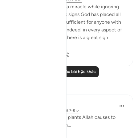
31 tuần trước
·
Tham chiếu
ayah 26:7-8
The unbelievers demand a miracle while ignoring
the numerous miraculous signs God has placed all
around them. These are sufficient for anyone with
an open heart and mind. Indeed, in every aspect of
this marvellous universe there is a great sign
providing peopl...
Xem tiếp
1
0
108
Đọc thêm các bài học khác
Suy ngẫm
Khaleda Begum
5 năm trước
·
Tham chiếu
ayah 26:7-8
How MANY types of fine plants Allah causes to
grow??????? Subhanallah…