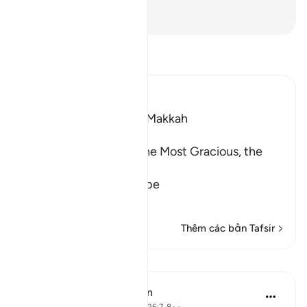
Lực, Nhân Từ.
-
Ruwwad Center
Đọc Tafsir
Ibn Kathir (Abridged)
Which was revealed in Makkah
بِسْمِ اللَّهِ الرَّحْمَـنِ الرَّحِيمِ
In the Name of Allah, the Most Gracious, the
Most Merciful.
The Qur'an and the Disbe
…
Đọc thêm
Thêm các bản Tafsir
Bài học
In the Shade of the Quran