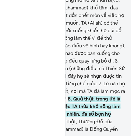
Kinh Sách minh bạch (không mơ hồ và thần bí).
3
.
Có lẽ Ngươi (Thiên Sứ Muhammad) khổ tâm, đau
buồn khiến bản thân chết dần chết mòn về việc họ
không có đức tin.
4
.
Nếu muốn, TA (Allah) có thể
ban một phép lạ từ trên trời xuống khiến họ cúi cổ
thần phục, (nhưng TA không làm thế vì để thử
thách họ xem họ có tin vào điều vô hình hay không).
5
.
Bất cứ điều nhắc nhở nào được ban xuống cho
họ từ Đấng Độ Lượng, họ đều quay lưng bỏ đi.
6
.
Quả thật, họ đã phủ nhận (những điều mà Thiên Sứ
của họ đã mang đến), rồi đây họ sẽ nhận được tin
về những điều mà họ đã từng chế giễu.
7
.
Lẽ nào họ
đã không quan sát trái đất, nơi mà TA đã làm mọc ra
biết bao cây cối tốt lành?
8
.
Quả thật, trong đó là
một bằng chứng (cho việc TA thừa khả năng làm
người chết sống lại), tuy nhiên, đa số bọn họ
không có đức tin.
9
.
Quả thật, Thượng Đế của
Ngươi (hỡi Thiên Sứ Muhammad) là Đấng Quyền