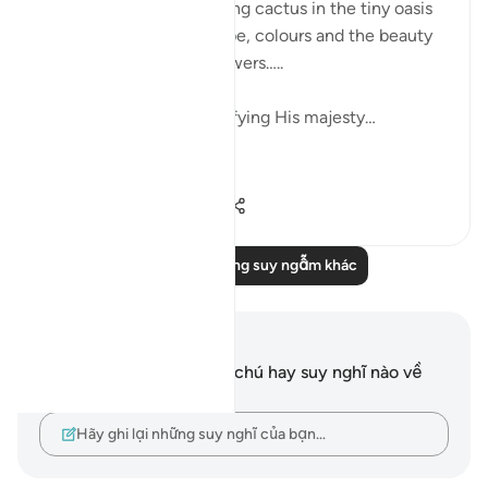
I was looking at a blooming cactus in the tiny oasis
in my balcony…. The shape, colours and the beauty
of the leaves and the flowers…..
it is glorifying Allah, glorifying His majesty…
...
Xem tiếp
6
2
205
Đọc thêm những suy ngẫm khác
Ghi chú và suy ngẫm
Bạn không có bất kỳ ghi chú hay suy nghĩ nào về
câu thơ này.
Hãy ghi lại những suy nghĩ của bạn…