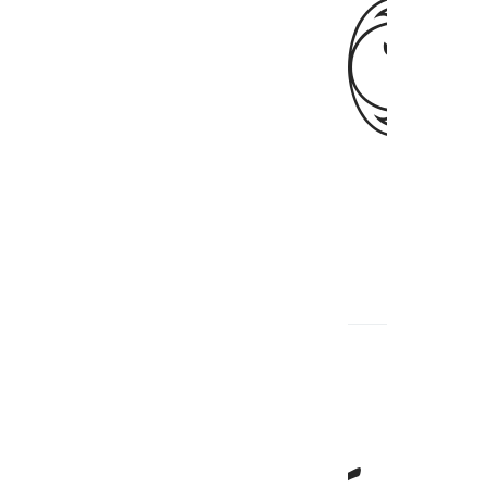
ﱧ
 is certainly you who will prevail.
حر ولا يفلح الساحر حيث اتى ٦٩
۟ كَيْدُ سَـٰحِرٍۢ ۖ وَلَا يُفْلِحُ ٱلسَّاحِرُ حَيْثُ أَتَىٰ ٦٩