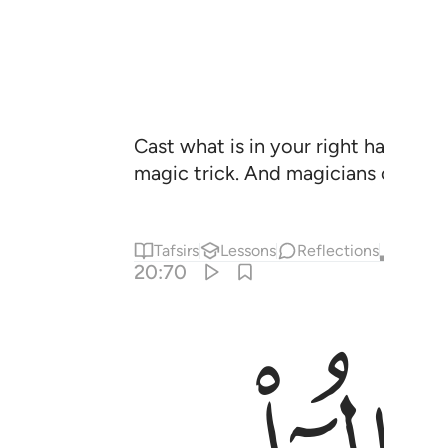
Cast what is in your right hand, a
magic trick. And magicians can ne
Tafsirs
Lessons
Reflections
Qira'at
20:70