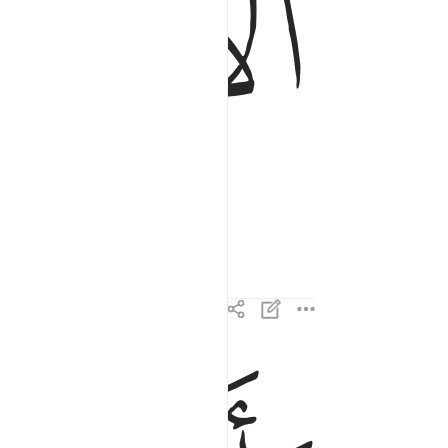
ﱦ
والق ما في يمينك تلقف ما صنعوا انما صنعوا كيد سا
وَأَلْقِ مَا فِى يَمِينِكَ تَلْقَفْ مَا صَنَعُوٓا۟ ۖ إِنَّمَا صَنَعُوا