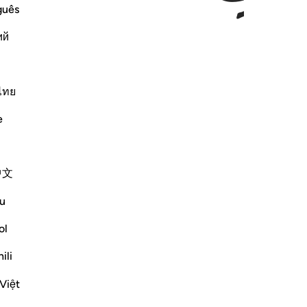
guês
ий
ไทย
e
中文
u
ol
self.
ili
Việt