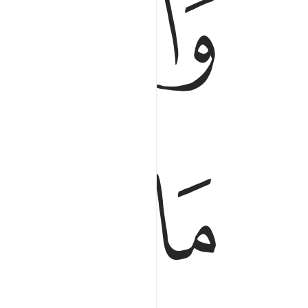
ﱨ
ﱩ
ﱪ
ﱭ
ﱮﱯ