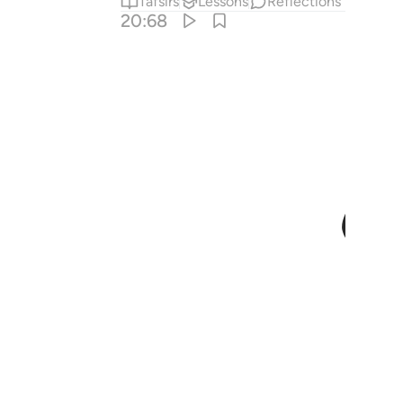
Tafsirs
Lessons
Reflections
20:68