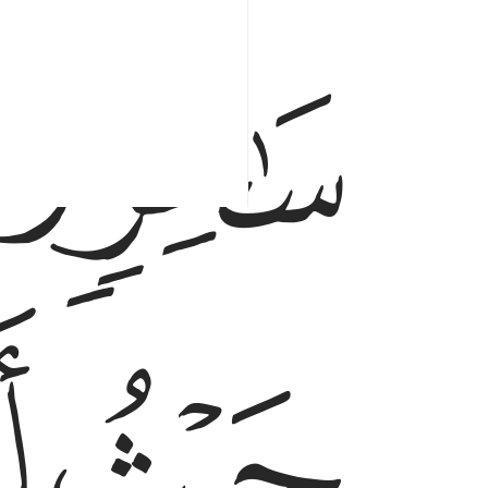
ﱳﱴ
ﱵ
ﱸ
ﱹ