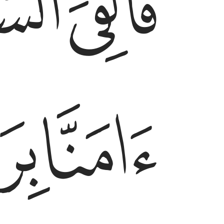
ﱻ
ﱼ
ﱿ
ﲀ