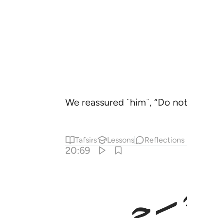
We reassured ˹him˺, “Do not fear! It
Tafsirs
Lessons
Reflections
20:69