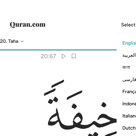
Select
20. Taha
Englis
Translation
: Dr. Mustafa Khattab
العربية
20:67
বাংলা
ﱞ
ارسی
França
Indon
Italia
Dutch