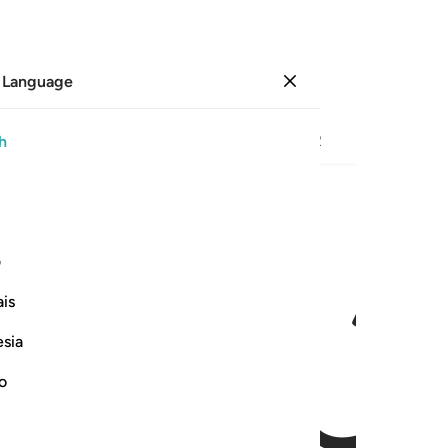
 Language
Sign in
Page
316
Juz
16
/
Hizb
32
h
ﱜ
ﱝ
ف
is
esia
no