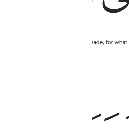
nd it will swallow up what they have made, for wha
ver succeed wherever they go.”
٧٠
َ وَمُوسَىٰ ٧٠