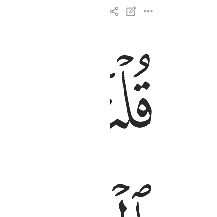
ﱡ
ﱢ
ﱣ
قلنا لا تخف انك انت الاعلى ٦٨
قُلْنَا لَا تَخَفْ إِنَّكَ أَنتَ ٱلْأَعْلَىٰ ٦٨