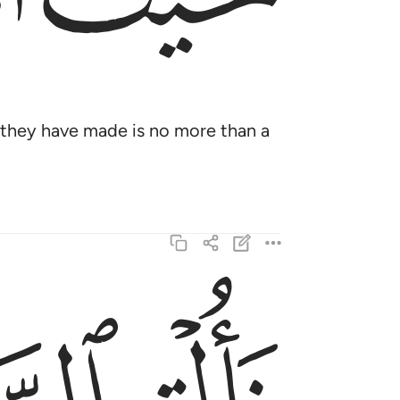
t they have made is no more than a
فالقي السحرة سجدا قالوا امنا برب هارون وموسى 
فَأُلْقِىَ ٱلسَّحَرَةُ سُجَّدًۭا قَالُوٓا۟ ءَامَنَّا بِرَبِّ هَـٰرُون