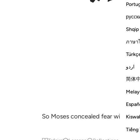
Portu
русск
Shqip
ภาษา
Türkç
اردو
简体
Melay
Españ
So Moses concealed fear within him
Kiswah
Tiếng 