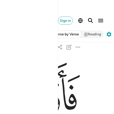
Sign in
Verse by Verse
Reading
ﱛ
فاوجس في نفسه خيفة موسى ٦٧
فَأَوْجَسَ فِى نَفْسِهِۦ خِيفَةًۭ مُّوسَىٰ ٦٧