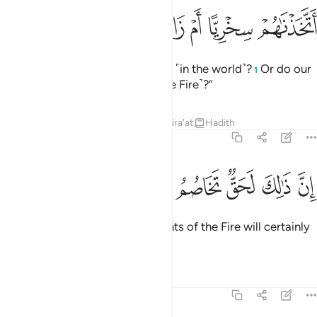
ﱌ
ﱍ
ﱎ
ﱏ
تخذناهم سخريا ام زاغت عنهم الابصار ٦٣
ﱐ
ﱑ
ﱒ
َتَّخَذْنَـٰهُمْ سِخْرِيًّا أَمْ زَاغَتْ عَنْهُمُ ٱلْأَبْصَـٰرُ ٦٣
Were we wrong in mocking them ˹in the world˺?
Or do our
1
eyes ˹just˺ fail to see them ˹in the Fire˺?”
Tafsirs
Lessons
Reflections
Qira'at
Hadith
38:64
ﱓ
ﱔ
ﱕ
ن ذالك لحق تخاصم اهل النار ٦٤
ﱖ
ﱗ
ﱘ
ﱙ
ِنَّ ذَٰلِكَ لَحَقٌّۭ تَخَاصُمُ أَهْلِ ٱلنَّارِ ٦٤
This dispute between the residents of the Fire will certainly
come to pass.
Tafsirs
Lessons
Reflections
38:65