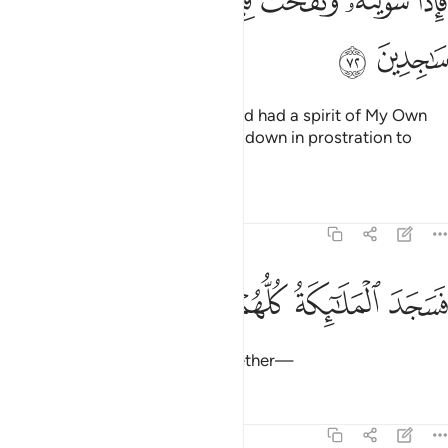
َإِذَا سَوَّيْتُهُۥ وَنَفَخْتُ فِيهِ مِن رُّوحِى فَقَعُوا۟ لَهُۥ سَـٰجِدِينَ ٧٢
ﲝ
ﲞ
So when I have fashioned him and had a spirit of My Own
˹creation˺ breathed into him, fall down in prostration to
him.”
Tafsirs
Lessons
Reflections
38:73
ﲟ
ﲠ
سجد الملايكة كلهم اجمعون ٧٣
ﲡ
ﲢ
ﲣ
َسَجَدَ ٱلْمَلَـٰٓئِكَةُ كُلُّهُمْ أَجْمَعُونَ ٧٣
So the angels prostrated all together—
Tafsirs
Lessons
Reflections
38:74