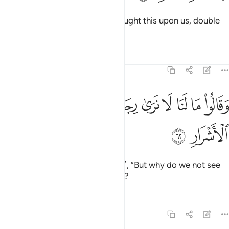
Adding, “Our Lord! Whoever brought this upon us, double
their punishment in the Fire.”
Tafsirs
Lessons
Reflections
38:62
ﱁ
ﱂ
ﱃ
ﱄ
ﱅ
ﱆ
ﱇ
قالوا ما لنا لا نرى رجالا كنا نعدهم من الاشرار ٦٢
ﱈ
ﱉ
َقَالُوا۟ مَا لَنَا لَا نَرَىٰ رِجَالًۭا كُنَّا نَعُدُّهُم مِّنَ ٱلْأَشْرَارِ ٦٢
ﱊ
ﱋ
The tyrants will ask ˹one another˺, “But why do we not see
those we considered to be lowly?
Tafsirs
Lessons
Reflections
38:63