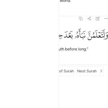
It is only a reminder to the whole world.
Tafsirs
Lessons
Reflections
38:88
ﱟ
لتعلمن نباه بعد حين ٨٨
ﱠ
ﱡ
ﱢ
ﱣ
َلَتَعْلَمُنَّ نَبَأَهُۥ بَعْدَ حِينٍۭ ٨٨
And you will certainly know its truth before long.”
Tafsirs
Lessons
Reflections
Previous Surah
Beginning of Surah
Next Surah