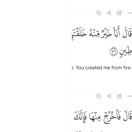
Tafsirs
Lessons
Reflections
38:76
ﲻ
ﲼ
ﲽ
ﲾ
ﲿ
ﳀ
ﳁ
ال انا خير منه خلقتني من نار وخلقته من طين ٧٦
ﳂ
ﳃ
َالَ أَنَا۠ خَيْرٌۭ مِّنْهُ ۖ خَلَقْتَنِى مِن نَّارٍۢ وَخَلَقْتَهُۥ مِن طِينٍۢ ٧٦
ﳄ
ﳅ
He replied, “I am better than he is: You created me from fire
and him from clay.”
Tafsirs
Lessons
Reflections
38:77
ﳆ
ﳇ
ﳈ
ال فاخرج منها فانك رجيم ٧٧
ﳉ
ﳊ
ﳋ
َالَ فَٱخْرُجْ مِنْهَا فَإِنَّكَ رَجِيمٌۭ ٧٧