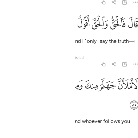
38:84
ﱁ
ﱂ
ﱃ
ال فالحق والحق اقول ٨٤
ﱄ
ﱅ
َالَ فَٱلْحَقُّ وَٱلْحَقَّ أَقُولُ ٨٤
Allah concluded, “The truth is—and I ˹only˺ say the truth—:
Tafsirs
Lessons
Reflections
Qira'at
38:85
ﱆ
ﱇ
ﱈ
ﱉ
املان جهنم منك وممن تبعك منهم اجمعين ٨٥
ﱊ
ﱋ
ﱌ
َأَمْلَأَنَّ جَهَنَّمَ مِنكَ وَمِمَّن تَبِعَكَ مِنْهُمْ أَجْمَعِينَ ٨٥
ﱍ
I will surely fill up Hell with you and whoever follows you
from among them, all together.”