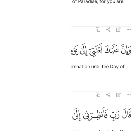
Allah commanded, “Then get out of Paradise, for you are
truly cursed.
Tafsirs
Lessons
Reflections
38:78
ﳌ
ﳍ
ﳎ
ﳏ
ان عليك لعنتي الى يوم الدين ٧٨
ﳐ
ﳑ
ﳒ
َإِنَّ عَلَيْكَ لَعْنَتِىٓ إِلَىٰ يَوْمِ ٱلدِّينِ ٧٨
And surely upon you is My condemnation until the Day of
Judgment.”
Tafsirs
Lessons
Reflections
38:79
ﳓ
ﳔ
ﳕ
ﳖ
ال رب فانظرني الى يوم يبعثون ٧٩
ﳗ
ﳘ
ﳙ
َالَ رَبِّ فَأَنظِرْنِىٓ إِلَىٰ يَوْمِ يُبْعَثُونَ ٧٩