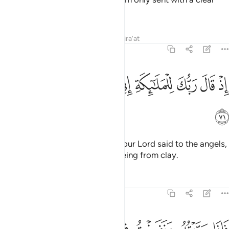
warning.”
Tafsirs
Lessons
Reflections
Qira'at
38:71
ﲋ
ﲌ
ﲍ
ﲎ
ﲏ
ﲐ
ذ قال ربك للملايكة اني خالق بشرا من طين ٧١
ﲑ
ﲒ
ﲓ
ِذْ قَالَ رَبُّكَ لِلْمَلَـٰٓئِكَةِ إِنِّى خَـٰلِقٌۢ بَشَرًۭا مِّن طِينٍۢ ٧١
ﲔ
˹Remember, O Prophet˺ when your Lord said to the angels,
“I am going to create a human being from clay.
Tafsirs
Lessons
Reflections
38:72
ﲕ
ﲖ
ﲗ
ﲘ
ﲙ
اذا سويته ونفخت فيه من روحي فقعوا له ساجدين ٧٢
ﲚ
ﲛ
ﲜ