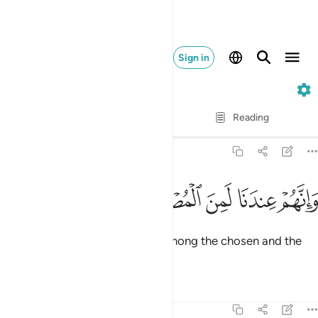
Sign in
38. Sad
Verse by Verse
Reading
Translation
: Dr. Mustafa Khattab
38:47
ﱬ
ﱭ
ﱮ
انهم عندنا لمن المصطفين الاخيار ٤٧
ﱯ
ﱰ
ﱱ
َإِنَّهُمْ عِندَنَا لَمِنَ ٱلْمُصْطَفَيْنَ ٱلْأَخْيَارِ ٤٧
And in Our sight they are truly among the chosen and the
finest.
Tafsirs
Lessons
Reflections
38:48