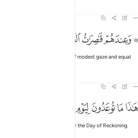
Tafsirs
Lessons
Reflections
38:52
ﲒ ﲓ
ﲔ
۞ عندهم قاصرات الطرف اتراب ٥٢
ﲕ
ﲖ
ﲗ
۞ َعِندَهُمْ قَـٰصِرَٰتُ ٱلطَّرْفِ أَتْرَابٌ ٥٢
And with them will be maidens of modest gaze and equal
age.
Tafsirs
Lessons
Reflections
38:53
ﲘ
ﲙ
ﲚ
اذا ما توعدون ليوم الحساب ٥٣
ﲛ
ﲜ
ﲝ
َـٰذَا مَا تُوعَدُونَ لِيَوْمِ ٱلْحِسَابِ ٥٣
This is what you are promised for the Day of Reckoning.