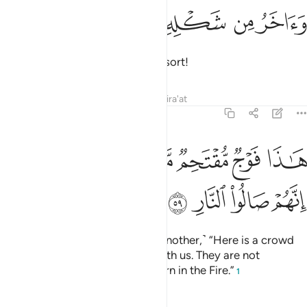
ﲷ
ﲸ
اخر من شكله ازواج ٥٨
ﲹ
ﲺ
ﲻ
َءَاخَرُ مِن شَكْلِهِۦٓ أَزْوَٰجٌ ٥٨
and other torments of the same sort!
Tafsirs
Lessons
Reflections
Qira'at
38:59
ﲼ
ﲽ
ﲾ
ﲿ
ﳀ
اذا فوج مقتحم معكم لا مرحبا بهم انهم صالو النار ٥٩
ﳁ
ﳂﳃ
َـٰذَا فَوْجٌۭ مُّقْتَحِمٌۭ مَّعَكُمْ ۖ لَا مَرْحَبًۢا بِهِمْ ۚ إِنَّهُمْ صَالُ
ﳄ
ﳅ
ﳆ
ﳇ
˹The misleaders will say to one another,˺ “Here is a crowd
˹of followers˺ being thrown in with us. They are not
welcome, ˹for˺ they ˹too˺ will burn in the Fire.”
1