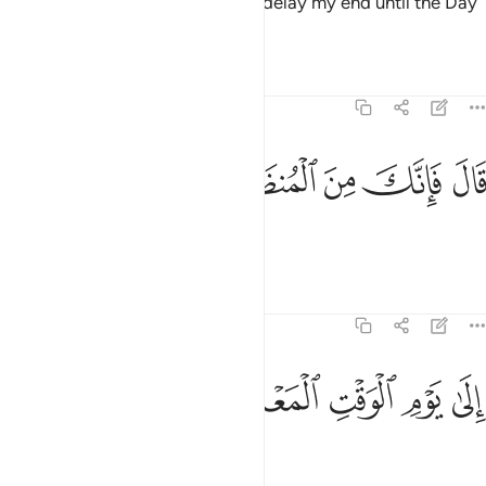
Satan appealed, “My Lord! Then delay my end until the Day
of their resurrection.”
Tafsirs
Lessons
Reflections
38:80
ﳚ
ﳛ
ﳜ
ال فانك من المنظرين ٨٠
ﳝ
ﳞ
َالَ فَإِنَّكَ مِنَ ٱلْمُنظَرِينَ ٨٠
Allah said, “You will be delayed
Tafsirs
Lessons
Reflections
38:81
ﳟ
ﳠ
ﳡ
لى يوم الوقت المعلوم ٨١
ﳢ
ﳣ
ِلَىٰ يَوْمِ ٱلْوَقْتِ ٱلْمَعْلُومِ ٨١
until the appointed Day.”