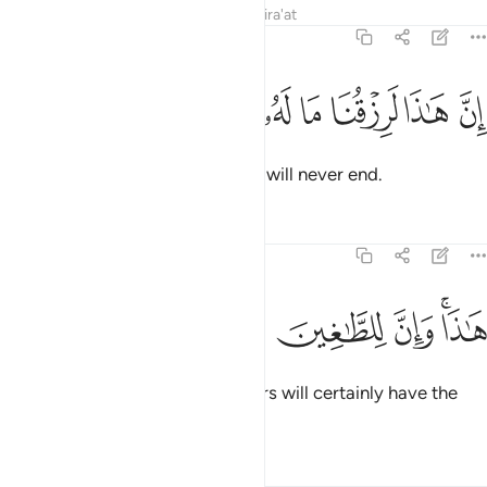
Tafsirs
Lessons
Reflections
Qira'at
38:54
ﲞ
ﲟ
ﲠ
ﲡ
ن هاذا لرزقنا ما له من نفاد ٥٤
ﲢ
ﲣ
ﲤ
ﲥ
ِنَّ هَـٰذَا لَرِزْقُنَا مَا لَهُۥ مِن نَّفَادٍ ٥٤
This is indeed Our provision that will never end.
Tafsirs
Lessons
Reflections
38:55
ﲦﲧ
ﲨ
اذا وان للطاغين لشر ماب ٥٥
ﲩ
ﲪ
ﲫ
ﲬ
َـٰذَا ۚ وَإِنَّ لِلطَّـٰغِينَ لَشَرَّ مَـَٔابٍۢ ٥٥
That is that. And the transgressors will certainly have the
worst destination:
Tafsirs
Lessons
Reflections