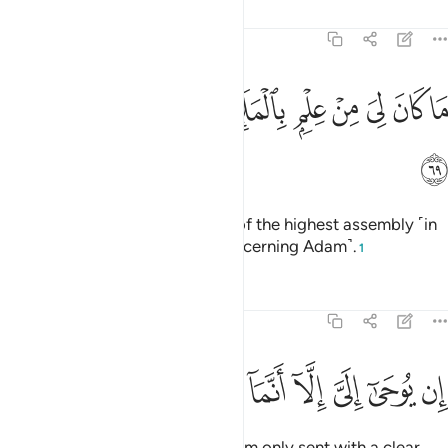
Tafsirs
Lessons
Reflections
38:69
ﱸ
ﱹ
ﱺ
ﱻ
ﱼ
ﱽ
ا كان لي من علم بالملا الاعلى اذ يختصمون ٦٩
ﱾ
ﱿ
ﲀ
َا كَانَ لِىَ مِنْ عِلْمٍۭ بِٱلْمَلَإِ ٱلْأَعْلَىٰٓ إِذْ يَخْتَصِمُونَ ٦٩
ﲁ
˹And say,˺ “I had no knowledge of the highest assembly ˹in
heaven˺ when they differed ˹concerning Adam˺.
1
Tafsirs
Lessons
Reflections
38:70
ﲂ
ﲃ
ﲄ
ﲅ
ﲆ
ن يوحى الي الا انما انا نذير مبين ٧٠
ﲇ
ﲈ
ﲉ
ﲊ
ِن يُوحَىٰٓ إِلَىَّ إِلَّآ أَنَّمَآ أَنَا۠ نَذِيرٌۭ مُّبِينٌ ٧٠
What is revealed to me is that I am only sent with a clear