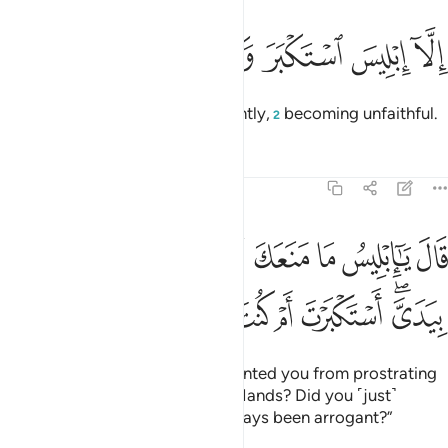
ﲤ
ﲥ
ﲦ
لا ابليس استكبر وكان من الكافرين ٧٤
ﲧ
ﲨ
ﲩ
ﲪ
ِلَّآ إِبْلِيسَ ٱسْتَكْبَرَ وَكَانَ مِنَ ٱلْكَـٰفِرِينَ ٧٤
but not Iblîs,
who acted arrogantly,
becoming unfaithful.
1
2
Tafsirs
Lessons
Reflections
38:75
ﲫ
ﲬ
ﲭ
ﲮ
ﲯ
ﲰ
ﲱ
ﲲ
ال يا ابليس ما منعك ان تسجد لما خلقت بيدي استكبرت ام كنت من العال
َالَ يَـٰٓإِبْلِيسُ مَا مَنَعَكَ أَن تَسْجُدَ لِمَا خَلَقْتُ بِيَدَىَّ ۖ أَسْتَكْبَرْتَ أ
ﲳﲴ
ﲵ
ﲶ
ﲷ
ﲸ
ﲹ
ﲺ
Allah asked, “O Iblîs! What prevented you from prostrating
to what I created with My Own Hands? Did you ˹just˺
become proud? Or have you always been arrogant?”