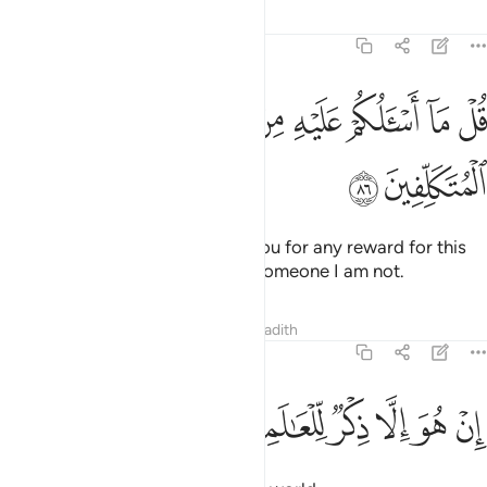
Tafsirs
Lessons
Reflections
38:86
ﱎ
ﱏ
ﱐ
ﱑ
ﱒ
ﱓ
ﱔ
ل ما اسالكم عليه من اجر وما انا من المتكلفين ٨٦
ﱕ
ﱖ
ُلْ مَآ أَسْـَٔلُكُمْ عَلَيْهِ مِنْ أَجْرٍۢ وَمَآ أَنَا۠ مِنَ ٱلْمُتَكَلِّفِينَ ٨٦
ﱗ
ﱘ
Say, ˹O Prophet,˺ “I do not ask you for any reward for this
˹Quran˺, nor do I pretend to be someone I am not.
Tafsirs
Lessons
Reflections
Hadith
38:87
ﱙ
ﱚ
ﱛ
ﱜ
ن هو الا ذكر للعالمين ٨٧
ﱝ
ﱞ
ِنْ هُوَ إِلَّا ذِكْرٌۭ لِّلْعَـٰلَمِينَ ٨٧