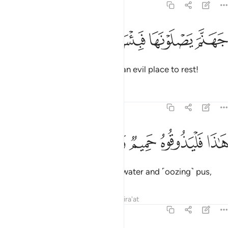
38:56
ﲭ
ﲮ
هنم يصلونها فبيس المهاد ٥٦
ﲯ
ﲰ
ﲱ
َهَنَّمَ يَصْلَوْنَهَا فَبِئْسَ ٱلْمِهَادُ ٥٦
Hell, where they will burn. What an evil place to rest!
Tafsirs
Lessons
Reflections
38:57
ﲲ
ﲳ
اذا فليذوقوه حميم وغساق ٥٧
ﲴ
ﲵ
ﲶ
َـٰذَا فَلْيَذُوقُوهُ حَمِيمٌۭ وَغَسَّاقٌۭ ٥٧
Let them then taste this: boiling water and ˹oozing˺ pus,
Tafsirs
Lessons
Reflections
Qira'at
38:58