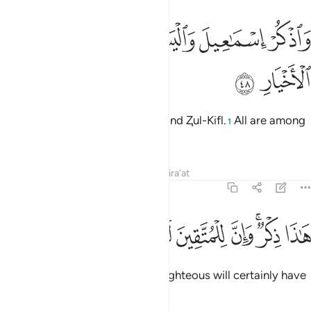
ﱲ
ﱳ
ﱴ
ﱵ
اذكر اسماعيل واليسع وذا الكفل وكل من الاخيار ٤٨
ﱶﱷ
ﱸ
ﱹ
َٱذْكُرْ إِسْمَـٰعِيلَ وَٱلْيَسَعَ وَذَا ٱلْكِفْلِ ۖ وَكُلٌّۭ مِّنَ ٱلْأَخْيَارِ ٨
ﱺ
ﱻ
Also remember Ishmael, Elisha, and Ⱬul-Kifl.
All are among
1
the best.
Tafsirs
Lessons
Reflections
Qira'at
38:49
ﱼ
ﱽﱾ
ﱿ
ﲀ
اذا ذكر وان للمتقين لحسن ماب ٤٩
ﲁ
ﲂ
ﲃ
َـٰذَا ذِكْرٌۭ ۚ وَإِنَّ لِلْمُتَّقِينَ لَحُسْنَ مَـَٔابٍۢ ٤٩
This is ˹all˺ a reminder. And the righteous will certainly have
an honourable destination: