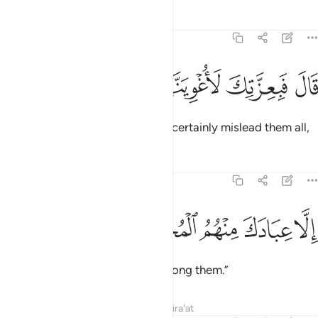
Tafsirs
Lessons
Reflections
38:82
ﳤ
ﳥ
ال فبعزتك لاغوينهم اجمعين ٨٢
ﳦ
ﳧ
ﳨ
َالَ فَبِعِزَّتِكَ لَأُغْوِيَنَّهُمْ أَجْمَعِينَ ٨٢
Satan said, “By Your Glory! I will certainly mislead them all,
Tafsirs
Lessons
Reflections
38:83
ﳩ
ﳪ
ﳫ
لا عبادك منهم المخلصين ٨٣
ﳬ
ﳭ
ِلَّا عِبَادَكَ مِنْهُمُ ٱلْمُخْلَصِينَ ٨٣
except Your chosen servants among them.”
Tafsirs
Lessons
Reflections
Qira'at