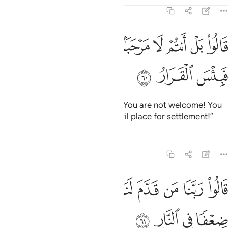
Tafsirs
Lessons
Reflections
38:60
ﳈ
ﳉ
ﳊ
ﳋ
ﳌ
ﳍﳎ
ﳏ
الوا بل انتم لا مرحبا بكم انتم قدمتموه لنا فبيس القرار ٦٠
ﳐ
ﳑﳒ
َالُوا۟ بَلْ أَنتُمْ لَا مَرْحَبًۢا بِكُمْ ۖ أَنتُمْ قَدَّمْتُمُوهُ لَنَا ۖ فَبِئْسَ ٱلْقَ
ﳓ
ﳔ
ﳕ
The followers will respond, “No! You are not welcome! You
brought this upon us. What an evil place for settlement!”
Tafsirs
Lessons
Reflections
38:61
ﳖ
ﳗ
ﳘ
ﳙ
ﳚ
ﳛ
ﳜ
الوا ربنا من قدم لنا هاذا فزده عذابا ضعفا في النار ٦١
ﳝ
َالُوا۟ رَبَّنَا مَن قَدَّمَ لَنَا هَـٰذَا فَزِدْهُ عَذَابًۭا ضِعْفًۭا فِى ٱل
ﳞ
ﳟ
ﳠ
ﳡ