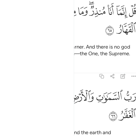
ﱚ
ﱛ
ﱜ
ﱝﱞ
ﱟ
ﱠ
ﱡ
ﱢ
ل انما انا منذر وما من الاه الا الله الواحد القهار ٦٥
ﱣ
ﱤ
ُلْ إِنَّمَآ أَنَا۠ مُنذِرٌۭ ۖ وَمَا مِنْ إِلَـٰهٍ إِلَّا ٱللَّهُ ٱلْوَٰحِدُ ٱلْقَهّ
ﱥ
ﱦ
Say, ˹O Prophet,˺ “I am only a warner. And there is no god
˹worthy of worship˺ except Allah—the One, the Supreme.
Tafsirs
Lessons
Reflections
38:66
ﱧ
ﱨ
ﱩ
ﱪ
ب السماوات والارض وما بينهما العزيز الغفار ٦٦
ﱫ
ﱬ
َبُّ ٱلسَّمَـٰوَٰتِ وَٱلْأَرْضِ وَمَا بَيْنَهُمَا ٱلْعَزِيزُ ٱلْغَفَّـٰرُ ٦٦
ﱭ
ﱮ
˹He is the˺ Lord of the heavens and the earth and