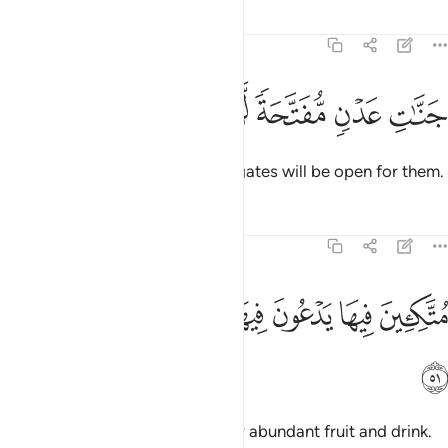
Tafsirs
Lessons
Reflections
38:50
ﲄ
ﲅ
نات عدن مفتحة لهم الابواب ٥٠
ﲆ
ﲇ
ﲈ
ﲉ
َنَّـٰتِ عَدْنٍۢ مُّفَتَّحَةًۭ لَّهُمُ ٱلْأَبْوَٰبُ ٥٠
the Gardens of Eternity, whose gates will be open for them.
Tafsirs
Lessons
Reflections
38:51
ﲊ
ﲋ
ﲌ
ﲍ
ﲎ
تكيين فيها يدعون فيها بفاكهة كثيرة وشراب ٥١
ﲏ
ﲐ
ُتَّكِـِٔينَ فِيهَا يَدْعُونَ فِيهَا بِفَـٰكِهَةٍۢ كَثِيرَةٍۢ وَشَرَابٍۢ ٥١
ﲑ
There they will recline, calling for abundant fruit and drink.