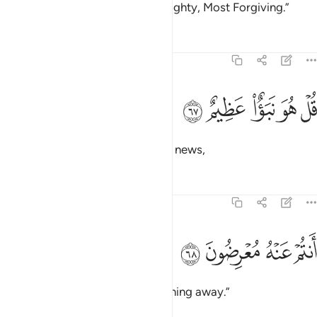
everything in between—the Almighty, Most Forgiving.”
Tafsirs
Lessons
Reflections
38:67
ﱯ
ﱰ
ﱱ
ل هو نبا عظيم ٦٧
ﱲ
ﱳ
ُلْ هُوَ نَبَؤٌا۟ عَظِيمٌ ٦٧
Say, “This ˹Quran˺ is momentous news,
Tafsirs
Lessons
Reflections
38:68
ﱴ
ﱵ
نتم عنه معرضون ٦٨
ﱶ
ﱷ
َنتُمْ عَنْهُ مُعْرِضُونَ ٦٨
from which you ˹pagans˺ are turning away.”