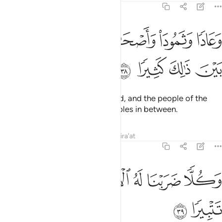
25:38
ﱹ
ﱺ
ﱻ
ﱼ
عادا وثمود واصحاب الرس وقرونا بين ذالك كثيرا ٣٨
ﱽ
َعَادًۭا وَثَمُودَا۟ وَأَصْحَـٰبَ ٱلرَّسِّ وَقُرُونًۢا بَيْنَ ذَٰلِكَ كَثِيرًۭا ٣٨
ﱾ
ﱿ
ﲀ
ﲁ
Also ˹We destroyed˺ ’Ȃd, Thamûd, and the people of the
Water-pit,
as well as many peoples in between.
1
Tafsirs
Lessons
Reflections
Qira'at
25:39
ﲂ
ﲃ
ﲄ
كلا ضربنا له الامثال وكلا تبرنا تتبيرا ٣٩
ﲅﲆ
ﲇ
ﲈ
َكُلًّۭا ضَرَبْنَا لَهُ ٱلْأَمْثَـٰلَ ۖ وَكُلًّۭا تَبَّرْنَا تَتْبِيرًۭا ٣٩
ﲉ
ﲊ