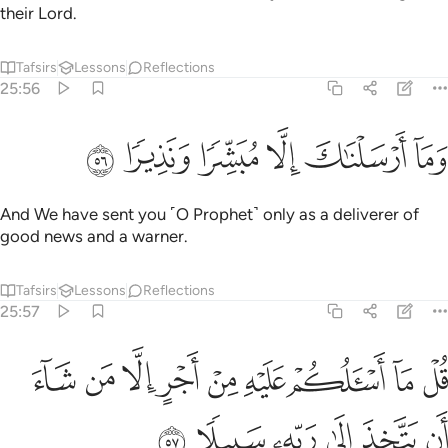
their Lord.
Tafsirs
Lessons
Reflections
25:56
ﱁ
ﱂ
ﱃ
ما ارسلناك الا مبشرا ونذيرا ٥٦
ﱄ
ﱅ
ﱆ
َمَآ أَرْسَلْنَـٰكَ إِلَّا مُبَشِّرًۭا وَنَذِيرًۭا ٥٦
And We have sent you ˹O Prophet˺ only as a deliverer of
good news and a warner.
Tafsirs
Lessons
Reflections
25:57
ﱇ
ﱈ
ﱉ
ﱊ
ﱋ
ﱌ
ﱍ
ﱎ
ل ما اسالكم عليه من اجر الا من شاء ان يتخذ الى ربه سبيلا ٥٧
ﱏ
ُلْ مَآ أَسْـَٔلُكُمْ عَلَيْهِ مِنْ أَجْرٍ إِلَّا مَن شَآءَ أَن يَتَّخِذَ إِلَىٰ رَبِّهِۦ سَبِيلًۭا ٥٧
ﱐ
ﱑ
ﱒ
ﱓ
ﱔ
ﱕ