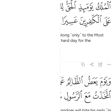
ﱼ
ﱽ
ﱾ
ﱿﲀ
لملك يوميذ الحق للرحمان وكان يوما على الكافرين عسيرا ٢٦
ﲁ
ﲂ
لْمُلْكُ يَوْمَئِذٍ ٱلْحَقُّ لِلرَّحْمَـٰنِ ۚ وَكَانَ يَوْمًا عَلَى ٱلْكَـٰفِرِينَ عَسِيرًۭا ٢٦
ﲃ
ﲄ
ﲅ
ﲆ
True authority on that Day will belong ˹only˺ to the Most
Compassionate.
And it will be a hard day for the
1
disbelievers.
Tafsirs
Lessons
Reflections
25:27
ﲇ
ﲈ
ﲉ
ﲊ
ﲋ
ﲌ
يوم يعض الظالم على يديه يقول يا ليتني اتخذت مع الرسول سبيلا ٢٧
ﲍ
َيَوْمَ يَعَضُّ ٱلظَّالِمُ عَلَىٰ يَدَيْهِ يَقُولُ يَـٰلَيْتَنِى ٱتَّخَذْتُ مَعَ ٱلرَّسُولِ سَبِيلًۭا 
ﲎ
ﲏ
ﲐ
ﲑ
ﲒ
And ˹beware of˺ the Day the wrongdoer will bite his nails ˹in