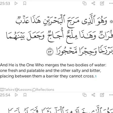
25:53
ﲩ ﲪ
ﲫ
ﲬ
ﲭ
ﲮ
ﲯ
هو الذي مرج البحرين هاذا عذب فرات وهاذا ملح اجاج وجعل بينهما برز
َهُوَ ٱلَّذِى مَرَجَ ٱلْبَحْرَيْنِ هَـٰذَا عَذْبٌۭ فُرَاتٌۭ وَهَـٰذَا مِلْحٌ أُجَاجٌۭ وَجَعَل
ﲰ
ﲱ
ﲲ
ﲳ
ﲴ
ﲵ
ﲶ
ﲷ
ﲸ
ﲹ
And He is the One Who merges the two bodies of water:
one fresh and palatable and the other salty and bitter,
placing between them a barrier they cannot cross.
1
Tafsirs
Lessons
Reflections
25:54
ﲺ
ﲻ
ﲼ
ﲽ
ﲾ
ﲿ
ﳀ
هو الذي خلق من الماء بشرا فجعله نسبا وصهرا وكان ربك قديرا ٥٤
ﳁ
َهُوَ ٱلَّذِى خَلَقَ مِنَ ٱلْمَآءِ بَشَرًۭا فَجَعَلَهُۥ نَسَبًۭا وَصِهْرًۭا ۗ وَكَانَ رَب