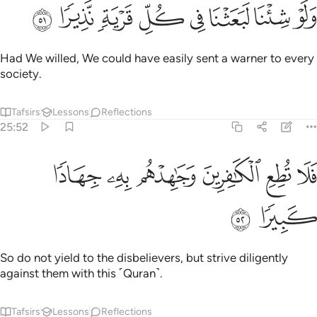
ﲙ
ﲚ
ﲛ
ﲜ
لو شينا لبعثنا في كل قرية نذيرا ٥١
ﲝ
ﲞ
ﲟ
ﲠ
َلَوْ شِئْنَا لَبَعَثْنَا فِى كُلِّ قَرْيَةٍۢ نَّذِيرًۭا ٥١
Had We willed, We could have easily sent a warner to every
society.
Tafsirs
Lessons
Reflections
25:52
ﲡ
ﲢ
ﲣ
ﲤ
لا تطع الكافرين وجاهدهم به جهادا كبيرا ٥٢
ﲥ
ﲦ
َلَا تُطِعِ ٱلْكَـٰفِرِينَ وَجَـٰهِدْهُم بِهِۦ جِهَادًۭا كَبِيرًۭا ٥٢
ﲧ
ﲨ
So do not yield to the disbelievers, but strive diligently
against them with this ˹Quran˺.
Tafsirs
Lessons
Reflections