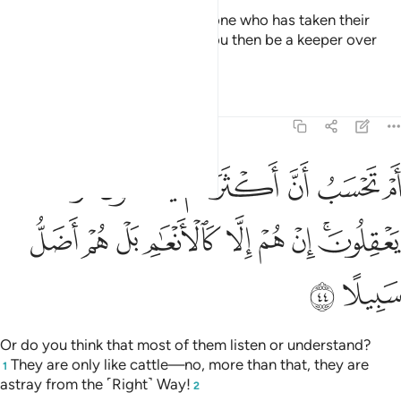
Have you seen ˹O Prophet˺ the one who has taken their
own desires as their god? Will you then be a keeper over
them?
Tafsirs
Lessons
Reflections
25:44
ﱁ
ﱂ
ﱃ
ﱄ
ﱅ
ﱆ
م تحسب ان اكثرهم يسمعون او يعقلون ان هم الا كالانعام بل هم اضل سبي
َمْ تَحْسَبُ أَنَّ أَكْثَرَهُمْ يَسْمَعُونَ أَوْ يَعْقِلُونَ ۚ إِنْ هُمْ إِلَّا كَٱلْأَنْعَـٰمِ ۖ بَلْ هُمْ أَضَلُّ 
ﱇﱈ
ﱉ
ﱊ
ﱋ
ﱌ
ﱍ
ﱎ
ﱏ
ﱐ
ﱑ
Or do you think that most of them listen or understand?
They are only like cattle—no, more than that, they are
1
astray from the ˹Right˺ Way!
2