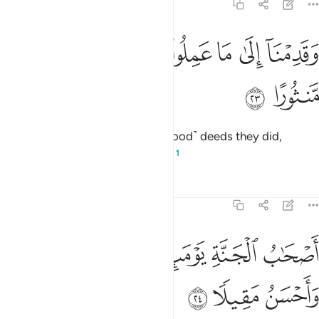
25:23
ﱢ
ﱣ
ﱤ
ﱥ
ﱦ
ﱧ
قدمنا الى ما عملوا من عمل فجعلناه هباء منثورا ٢٣
ﱨ
ﱩ
َقَدِمْنَآ إِلَىٰ مَا عَمِلُوا۟ مِنْ عَمَلٍۢ فَجَعَلْنَـٰهُ هَبَآءًۭ مَّنثُورًا ٢٣
ﱪ
ﱫ
Then We will turn to whatever ˹good˺ deeds they did,
reducing them to scattered dust.
1
Tafsirs
Lessons
Reflections
25:24
ﱬ
ﱭ
ﱮ
ﱯ
صحاب الجنة يوميذ خير مستقرا واحسن مقيلا ٢٤
ﱰ
َصْحَـٰبُ ٱلْجَنَّةِ يَوْمَئِذٍ خَيْرٌۭ مُّسْتَقَرًّۭا وَأَحْسَنُ مَقِيلًۭا ٢٤
ﱱ
ﱲ
ﱳ