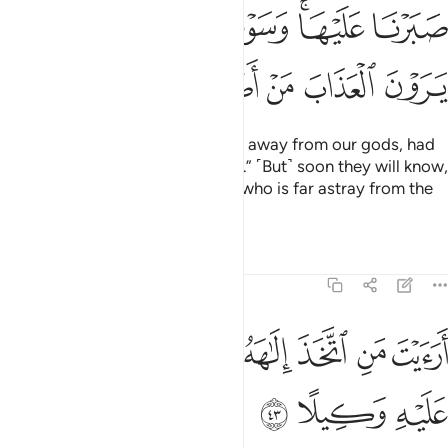
ﲱ
ﲲﲳ
ﲴ
ﲵ
ﲶ
ﲷ
ﲸ
ﲹ
ﲺ
ﲻ
ﲼ
He would have almost tricked us away from our gods, had
we not been so devoted to them.” ˹But˺ soon they will know,
when they face the punishment, who is far astray from the
˹Right˺ Way.
Tafsirs
Lessons
Reflections
25:43
ﲽ
ﲾ
ﲿ
ﳀ
ﳁ
رايت من اتخذ الاهه هواه افانت تكون عليه وكيلا ٤٣
ﳂ
ﳃ
َرَءَيْتَ مَنِ ٱتَّخَذَ إِلَـٰهَهُۥ هَوَىٰهُ أَفَأَنتَ تَكُونُ عَلَيْهِ وَكِيلًا ٤٣
ﳄ
ﳅ
ﳆ