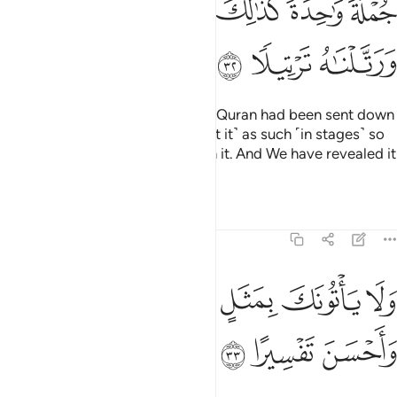
ﳅ
ﳆﳇ
ﳈ
ﳉ
ﳊ
ﳋﳌ
ﳍ
ﳎ
ﳏ
The disbelievers say, “If only the Quran had been sent down
to him all at once!” ˹We have sent it˺ as such ˹in stages˺ so
We may reassure your heart with it. And We have revealed it
at a deliberate pace.
Tafsirs
Lessons
Reflections
25:33
ﱁ
ﱂ
ﱃ
ﱄ
لا ياتونك بمثل الا جيناك بالحق واحسن تفسيرا ٣٣
ﱅ
ﱆ
َلَا يَأْتُونَكَ بِمَثَلٍ إِلَّا جِئْنَـٰكَ بِٱلْحَقِّ وَأَحْسَنَ تَفْسِيرًا ٣٣
ﱇ
ﱈ
ﱉ