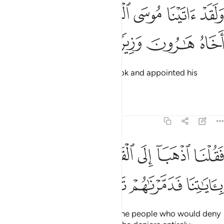
ﱖ
ﱗ
ﱘ
ﱙ
لقد اتينا موسى الكتاب وجعلنا معه اخاه هارون وزيرا ٣٥
ﱚ
ﱛ
َلَقَدْ ءَاتَيْنَا مُوسَى ٱلْكِتَـٰبَ وَجَعَلْنَا مَعَهُۥٓ أَخَاهُ هَـٰرُونَ وَزِيرًۭا ٣٥
ﱜ
ﱝ
ﱞ
ﱟ
We certainly gave Moses the Book and appointed his
brother Aaron as his helper.
Tafsirs
Lessons
Reflections
25:36
ﱠ
ﱡ
ﱢ
ﱣ
ﱤ
قلنا اذهبا الى القوم الذين كذبوا باياتنا فدمرناهم تدميرا ٣٦
ﱥ
َقُلْنَا ٱذْهَبَآ إِلَى ٱلْقَوْمِ ٱلَّذِينَ كَذَّبُوا۟ بِـَٔايَـٰتِنَا فَدَمَّرْنَـٰهُمْ تَدْمِيرًۭا ٣٦
ﱦ
ﱧ
ﱨ
ﱩ
We had ordered ˹them˺, “Go to the people who would deny