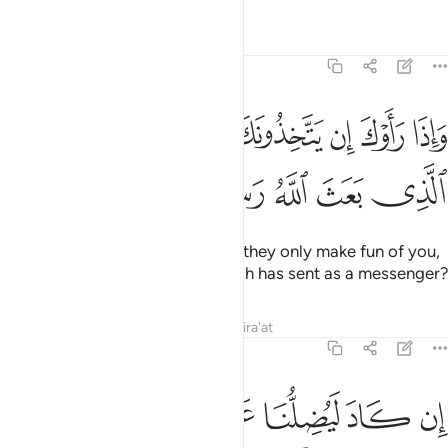
Tafsirs
Lessons
Reflections
25:41
ﲞ
ﲟ
ﲠ
ﲡ
ﲢ
ﲣ
اذا راوك ان يتخذونك الا هزوا اهاذا الذي بعث الله رسولا ٤١
ﲤ
َإِذَا رَأَوْكَ إِن يَتَّخِذُونَكَ إِلَّا هُزُوًا أَهَـٰذَا ٱلَّذِى بَعَثَ ٱللَّهُ رَسُولًا ٤١
ﲥ
ﲦ
ﲧ
ﲨ
ﲩ
When they see you ˹O Prophet˺, they only make fun of you,
˹saying,˺ “Is this the one that Allah has sent as a messenger?
Tafsirs
Lessons
Reflections
Qira'at
25:42
ﲪ
ﲫ
ﲬ
ﲭ
ﲮ
ﲯ
ﲰ
ن كاد ليضلنا عن الهتنا لولا ان صبرنا عليها وسوف يعلمون حين يرون الع
ِن كَادَ لَيُضِلُّنَا عَنْ ءَالِهَتِنَا لَوْلَآ أَن صَبَرْنَا عَلَيْهَا ۚ وَسَوْفَ يَعْلَمُونَ حِينَ يَرَوْن