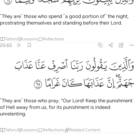
˹They are˺ those who spend ˹a good portion of˺ the night,
prostrating themselves and standing before their Lord.
Tafsirs
Lessons
Reflections
25:65
ﲵ
ﲶ
ﲷ
ﲸ
ﲹ
الذين يقولون ربنا اصرف عنا عذاب جهنم ان عذابها كان غراما ٦٥
ﲺ
َٱلَّذِينَ يَقُولُونَ رَبَّنَا ٱصْرِفْ عَنَّا عَذَابَ جَهَنَّمَ ۖ إِنَّ عَذَابَهَا كَانَ غَرَامًا ٦٥
ﲻﲼ
ﲽ
ﲾ
ﲿ
ﳀ
ﳁ
˹They are˺ those who pray, “Our Lord! Keep the punishment
of Hell away from us, for its punishment is indeed
unrelenting.
Tafsirs
Lessons
Reflections
Related Content