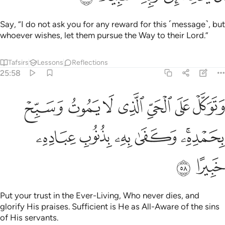
Say, “I do not ask you for any reward for this ˹message˺, but
whoever wishes, let them pursue the Way to their Lord.”
Tafsirs
Lessons
Reflections
25:58
ﱖ
ﱗ
ﱘ
ﱙ
ﱚ
ﱛ
ﱜ
توكل على الحي الذي لا يموت وسبح بحمده وكفى به بذنوب عباده خبيرا ٨
َتَوَكَّلْ عَلَى ٱلْحَىِّ ٱلَّذِى لَا يَمُوتُ وَسَبِّحْ بِحَمْدِهِۦ ۚ وَكَفَىٰ بِهِۦ بِذُنُوبِ عِبَادِهِۦ خَبِ
ﱝﱞ
ﱟ
ﱠ
ﱡ
ﱢ
ﱣ
ﱤ
Put your trust in the Ever-Living, Who never dies, and
glorify His praises. Sufficient is He as All-Aware of the sins
of His servants.