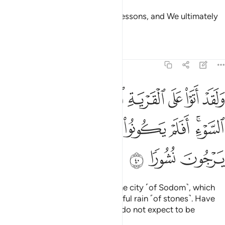
For each We set forth ˹various˺ lessons, and We ultimately
destroyed each.
Tafsirs
Lessons
Reflections
25:40
ﲋ
ﲌ
ﲍ
ﲎ
ﲏ
ﲐ
ﲑ
لقد اتوا على القرية التي امطرت مطر السوء افلم يكونوا يرونها بل كانوا 
َلَقَدْ أَتَوْا۟ عَلَى ٱلْقَرْيَةِ ٱلَّتِىٓ أُمْطِرَتْ مَطَرَ ٱلسَّوْءِ ۚ أَفَلَمْ يَكُونُوا۟ يَرَ
ﲒﲓ
ﲔ
ﲕ
ﲖﲗ
ﲘ
ﲙ
ﲚ
ﲛ
ﲜ
ﲝ
They have certainly passed by the city ˹of Sodom˺, which
had been showered with a dreadful rain ˹of stones˺. Have
they not seen its ruins? But they do not expect to be
resurrected.