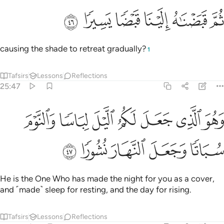
ﱣ
ﱤ
ﱥ
م قبضناه الينا قبضا يسيرا ٤٦
ﱦ
ﱧ
ﱨ
ُمَّ قَبَضْنَـٰهُ إِلَيْنَا قَبْضًۭا يَسِيرًۭا ٤٦
causing the shade to retreat gradually?
1
Tafsirs
Lessons
Reflections
25:47
ﱩ
ﱪ
ﱫ
ﱬ
ﱭ
ﱮ
هو الذي جعل لكم الليل لباسا والنوم سباتا وجعل النهار نشورا ٤٧
ﱯ
َهُوَ ٱلَّذِى جَعَلَ لَكُمُ ٱلَّيْلَ لِبَاسًۭا وَٱلنَّوْمَ سُبَاتًۭا وَجَعَلَ ٱلنَّهَارَ نُشُو
ﱰ
ﱱ
ﱲ
ﱳ
ﱴ
He is the One Who has made the night for you as a cover,
and ˹made˺ sleep for resting, and the day for rising.
Tafsirs
Lessons
Reflections