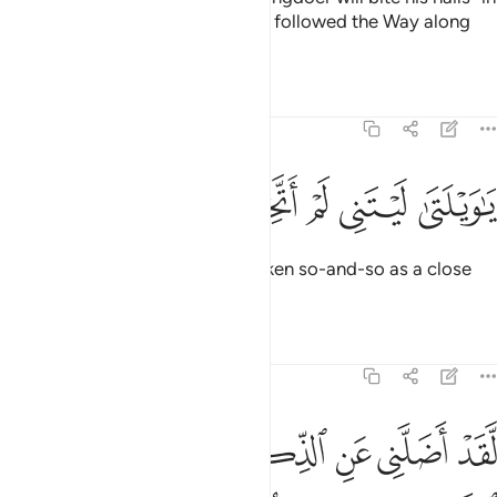
regret˺ and say, “Oh! I wish I had followed the Way along
with the Messenger!
Tafsirs
Lessons
Reflections
25:28
ﲓ
ﲔ
ﲕ
ا ويلتى ليتني لم اتخذ فلانا خليلا ٢٨
ﲖ
ﲗ
ﲘ
ﲙ
َـٰوَيْلَتَىٰ لَيْتَنِى لَمْ أَتَّخِذْ فُلَانًا خَلِيلًۭا ٢٨
Woe to me! I wish I had never taken so-and-so as a close
friend.
Tafsirs
Lessons
Reflections
25:29
ﲚ
ﲛ
ﲜ
ﲝ
ﲞ
ﲟ
ﲠﲡ
قد اضلني عن الذكر بعد اذ جاءني وكان الشيطان للانسان خذولا ٢٩
ﲢ
َّقَدْ أَضَلَّنِى عَنِ ٱلذِّكْرِ بَعْدَ إِذْ جَآءَنِى ۗ وَكَانَ ٱلشَّيْطَـٰنُ لِلْإِنسَـٰنِ خَذُولًۭا 