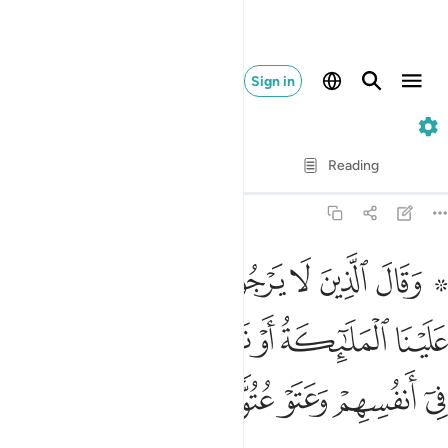
Sign in
25. Al-Furqan
Verse by Verse
Reading
Translation
: Dr. Mustafa Khattab
25:21
ﱁ ﱂ
ﱃ
ﱄ
ﱅ
ﱆ
ﱇ
ﱈ
قال الذين لا يرجون لقاءنا لولا انزل علينا الملايكة او نرى ربنا لقد استك
َقَالَ ٱلَّذِينَ لَا يَرْجُونَ لِقَآءَنَا لَوْلَآ أُنزِلَ عَلَيْنَا ٱلْمَلَـٰٓئِكَةُ أَوْ نَرَىٰ رَبَّنَ
ﱉ
ﱊ
ﱋ
ﱌ
ﱍﱎ
ﱏ
ﱐ
ﱑ
ﱒ
ﱓ
ﱔ
ﱕ
ﱖ