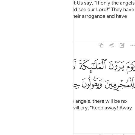
Those who do not expect to meet Us say, “If only the angels
were sent down to us, or we could see our Lord!” They have
certainly been carried away by their arrogance and have
entirely exceeded all limits.
Tafsirs
Lessons
Reflections
25:22
ﱗ
ﱘ
ﱙ
ﱚ
ﱛ
ﱜ
وم يرون الملايكة لا بشرى يوميذ للمجرمين ويقولون حجرا محجورا ٢٢
َوْمَ يَرَوْنَ ٱلْمَلَـٰٓئِكَةَ لَا بُشْرَىٰ يَوْمَئِذٍۢ لِّلْمُجْرِمِينَ وَيَقُولُونَ حِجْرًۭا مَّح
ﱝ
ﱞ
ﱟ
ﱠ
ﱡ
˹But˺ on the Day they will see the angels, there will be no
good news for the wicked, who will cry, “Keep away! Away
˹from us˺!”
1
Tafsirs
Lessons
Reflections