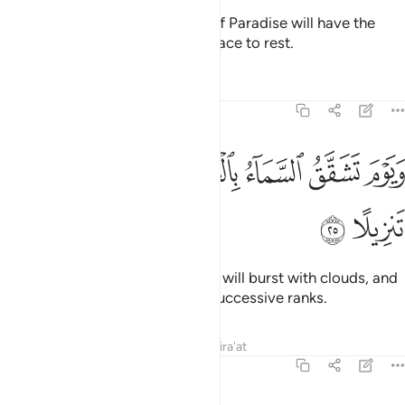
˹But˺ on that Day the residents of Paradise will have the
best settlement and the finest place to rest.
Tafsirs
Lessons
Reflections
25:25
ﱴ
ﱵ
ﱶ
ﱷ
ﱸ
يوم تشقق السماء بالغمام ونزل الملايكة تنزيلا ٢٥
ﱹ
َيَوْمَ تَشَقَّقُ ٱلسَّمَآءُ بِٱلْغَمَـٰمِ وَنُزِّلَ ٱلْمَلَـٰٓئِكَةُ تَنزِيلًا ٢٥
ﱺ
ﱻ
˹Watch for˺ the Day the heavens will burst with clouds, and
the angels will be sent down in successive ranks.
Tafsirs
Lessons
Reflections
Qira'at
25:26