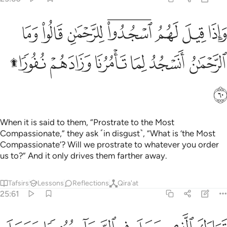
ﱸ
ﱹ
ﱺ
ﱻﱼ
ﱽ
ﱾ
ﱿ
اذا قيل لهم اسجدوا للرحمان قالوا وما الرحمان انسجد لما تامرنا وزادهم نفورا ۩ ٦٠
َإِذَا قِيلَ لَهُمُ ٱسْجُدُوا۟ لِلرَّحْمَـٰنِ قَالُوا۟ وَمَا ٱلرَّحْمَـٰنُ أَنَسْجُدُ لِمَا تَأْمُرُنَا وَزَادَهُمْ نُفُورًۭا ۩ ٦٠
ﲀ
ﲁ
ﲂ
ﲃ
ﲄ
ﲅﲆ
ﲇ
When it is said to them, “Prostrate to the Most
Compassionate,” they ask ˹in disgust˺, “What is ‘the Most
Compassionate’? Will we prostrate to whatever you order
us to?” And it only drives them farther away.
Tafsirs
Lessons
Reflections
Qira'at
25:61
بارك الذي جعل في السماء بروجا وجعل فيها سراجا وقمرا منيرا ٦١