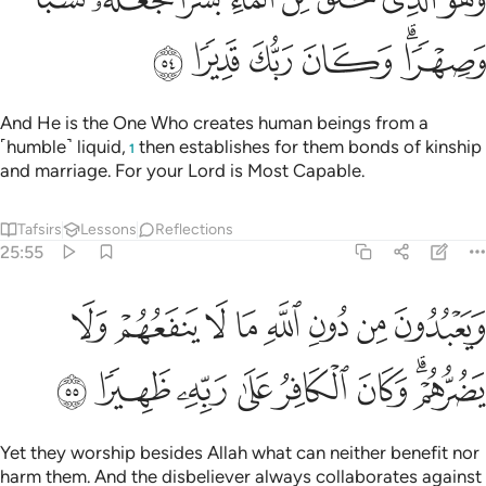
ﳂﳃ
ﳄ
ﳅ
ﳆ
ﳇ
And He is the One Who creates human beings from a
˹humble˺ liquid,
then establishes for them bonds of kinship
1
and marriage. For your Lord is Most Capable.
Tafsirs
Lessons
Reflections
25:55
ﳈ
ﳉ
ﳊ
ﳋ
ﳌ
ﳍ
ﳎ
ﳏ
يعبدون من دون الله ما لا ينفعهم ولا يضرهم وكان الكافر على ربه ظهيرا
َيَعْبُدُونَ مِن دُونِ ٱللَّهِ مَا لَا يَنفَعُهُمْ وَلَا يَضُرُّهُمْ ۗ وَكَانَ ٱلْكَافِرُ عَلَىٰ رَبّ
ﳐﳑ
ﳒ
ﳓ
ﳔ
ﳕ
ﳖ
ﳗ
Yet they worship besides Allah what can neither benefit nor
harm them. And the disbeliever always collaborates against