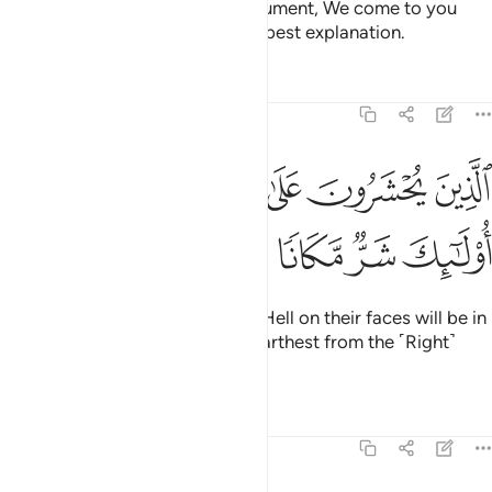
Whenever they bring you an argument, We come to you
with the right refutation and the best explanation.
Tafsirs
Lessons
Reflections
25:34
ﱊ
ﱋ
ﱌ
ﱍ
ﱎ
لذين يحشرون على وجوههم الى جهنم اولايك شر مكانا واضل سبيلا ٣٤
ﱏ
لَّذِينَ يُحْشَرُونَ عَلَىٰ وُجُوهِهِمْ إِلَىٰ جَهَنَّمَ أُو۟لَـٰٓئِكَ شَرٌّۭ مَّكَانًۭا وَأَض
ﱐ
ﱑ
ﱒ
ﱓ
ﱔ
ﱕ
Those who will be dragged into Hell on their faces will be in
the worst place, and are ˹now˺ farthest from the ˹Right˺
Way.
Tafsirs
Lessons
Reflections
25:35