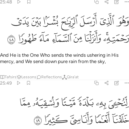
25:48
ﱵ
ﱶ
ﱷ
ﱸ
ﱹ
ﱺ
ﱻ
هو الذي ارسل الرياح بشرا بين يدي رحمته وانزلنا من السماء ماء طهورا 
َهُوَ ٱلَّذِىٓ أَرْسَلَ ٱلرِّيَـٰحَ بُشْرًۢا بَيْنَ يَدَىْ رَحْمَتِهِۦ ۚ وَأَنزَلْنَا مِنَ ٱلسَّم
ﱼﱽ
ﱾ
ﱿ
ﲀ
ﲁ
ﲂ
ﲃ
And He is the One Who sends the winds ushering in His
mercy, and We send down pure rain from the sky,
Tafsirs
Lessons
Reflections
Qira'at
25:49
ﲄ
ﲅ
ﲆ
ﲇ
ﲈ
نحيي به بلدة ميتا ونسقيه مما خلقنا انعاما واناسي كثيرا ٤٩
ﲉ
ِّنُحْـِۧىَ بِهِۦ بَلْدَةًۭ مَّيْتًۭا وَنُسْقِيَهُۥ مِمَّا خَلَقْنَآ أَنْعَـٰمًۭا وَأَنَاسِىَّ كَث
ﲊ
ﲋ
ﲌ
ﲍ
ﲎ