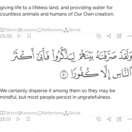
giving life to a lifeless land, and providing water for
countless animals and humans of Our Own creation.
Tafsirs
Lessons
Reflections
Qira'at
25:50
ﲏ
ﲐ
ﲑ
ﲒ
ﲓ
لقد صرفناه بينهم ليذكروا فابى اكثر الناس الا كفورا ٥٠
ﲔ
َلَقَدْ صَرَّفْنَـٰهُ بَيْنَهُمْ لِيَذَّكَّرُوا۟ فَأَبَىٰٓ أَكْثَرُ ٱلنَّاسِ إِلَّا كُفُورًۭا ٥٠
ﲕ
ﲖ
ﲗ
ﲘ
We certainly disperse it among them so they may be
mindful, but most people persist in ungratefulness.
Tafsirs
Lessons
Reflections
Qira'at
25:51