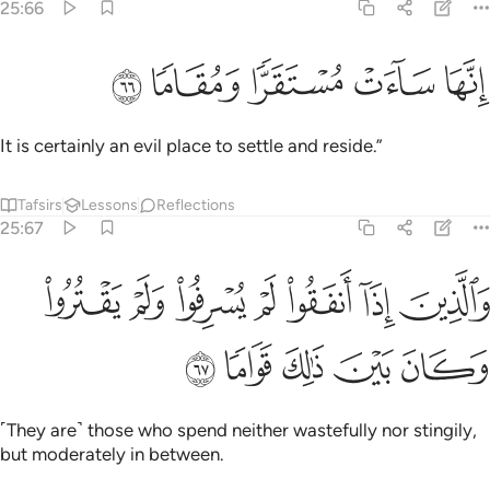
25:66
ﳂ
ﳃ
نها ساءت مستقرا ومقاما ٦٦
ﳄ
ﳅ
ﳆ
ِنَّهَا سَآءَتْ مُسْتَقَرًّۭا وَمُقَامًۭا ٦٦
It is certainly an evil place to settle and reside.”
Tafsirs
Lessons
Reflections
25:67
ﳇ
ﳈ
ﳉ
ﳊ
ﳋ
ﳌ
الذين اذا انفقوا لم يسرفوا ولم يقتروا وكان بين ذالك قواما ٦٧
ﳍ
َٱلَّذِينَ إِذَآ أَنفَقُوا۟ لَمْ يُسْرِفُوا۟ وَلَمْ يَقْتُرُوا۟ وَكَانَ بَيْنَ ذَٰلِكَ قَوَامًۭا ٦٧
ﳎ
ﳏ
ﳐ
ﳑ
ﳒ
˹They are˺ those who spend neither wastefully nor stingily,
but moderately in between.