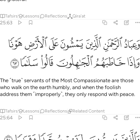
Tafsirs
Lessons
Reflections
Qira'at
25:63
ﲢ
ﲣ
ﲤ
ﲥ
ﲦ
ﲧ
ﲨ
عباد الرحمان الذين يمشون على الارض هونا واذا خاطبهم الجاهلون قالوا 
َعِبَادُ ٱلرَّحْمَـٰنِ ٱلَّذِينَ يَمْشُونَ عَلَى ٱلْأَرْضِ هَوْنًۭا وَإِذَا خَاطَبَهُمُ ٱلْجَـٰ
ﲩ
ﲪ
ﲫ
ﲬ
ﲭ
ﲮ
The ˹true˺ servants of the Most Compassionate are those
who walk on the earth humbly, and when the foolish
address them ˹improperly˺, they only respond with peace.
Tafsirs
Lessons
Reflections
Related Content
25:64
ﲯ
ﲰ
الذين يبيتون لربهم سجدا وقياما ٦٤
ﲱ
ﲲ
ﲳ
ﲴ
َٱلَّذِينَ يَبِيتُونَ لِرَبِّهِمْ سُجَّدًۭا وَقِيَـٰمًۭا ٦٤