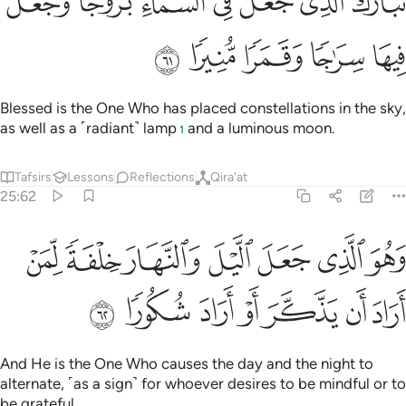
ﲈ
ﲉ
ﲊ
ﲋ
ﲌ
ﲍ
ﲎ
َبَارَكَ ٱلَّذِى جَعَلَ فِى ٱلسَّمَآءِ بُرُوجًۭا وَجَعَلَ فِيهَا سِرَٰجًۭا وَقَمَرًۭا مّ
ﲏ
ﲐ
ﲑ
ﲒ
ﲓ
Blessed is the One Who has placed constellations in the sky,
as well as a ˹radiant˺ lamp
and a luminous moon.
1
Tafsirs
Lessons
Reflections
Qira'at
25:62
ﲔ
ﲕ
ﲖ
ﲗ
ﲘ
ﲙ
هو الذي جعل الليل والنهار خلفة لمن اراد ان يذكر او اراد شكورا ٦٢
ﲚ
َهُوَ ٱلَّذِى جَعَلَ ٱلَّيْلَ وَٱلنَّهَارَ خِلْفَةًۭ لِّمَنْ أَرَادَ أَن يَذَّكَّرَ أَوْ أَرَادَ شُكُورًۭ
ﲛ
ﲜ
ﲝ
ﲞ
ﲟ
ﲠ
ﲡ
And He is the One Who causes the day and the night to
alternate, ˹as a sign˺ for whoever desires to be mindful or to
be grateful.