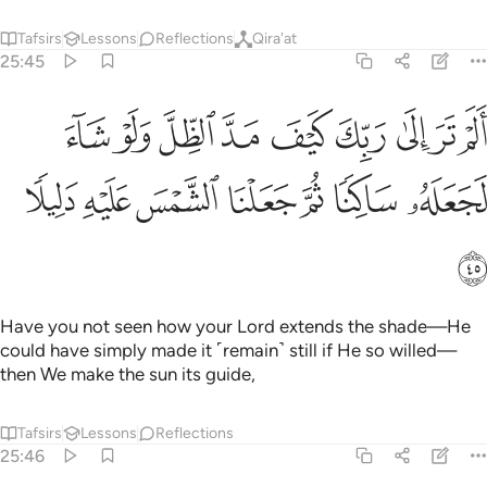
Tafsirs
Lessons
Reflections
Qira'at
25:45
ﱒ
ﱓ
ﱔ
ﱕ
ﱖ
ﱗ
ﱘ
ﱙ
ﱚ
لم تر الى ربك كيف مد الظل ولو شاء لجعله ساكنا ثم جعلنا الشمس عليه د
َلَمْ تَرَ إِلَىٰ رَبِّكَ كَيْفَ مَدَّ ٱلظِّلَّ وَلَوْ شَآءَ لَجَعَلَهُۥ سَاكِنًۭا ثُمَّ جَعَلْنَا ٱلش
ﱛ
ﱜ
ﱝ
ﱞ
ﱟ
ﱠ
ﱡ
ﱢ
Have you not seen how your Lord extends the shade—He
could have simply made it ˹remain˺ still if He so willed—
then We make the sun its guide,
Tafsirs
Lessons
Reflections
25:46