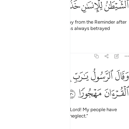
ﲣ
ﲤ
ﲥ
ﲦ
It was he who truly made me stray from the Reminder after
it had reached me.” And Satan has always betrayed
humanity.
Tafsirs
Lessons
Reflections
25:30
ﲧ
ﲨ
ﲩ
ﲪ
ﲫ
قال الرسول يا رب ان قومي اتخذوا هاذا القران مهجورا ٣٠
ﲬ
ﲭ
َقَالَ ٱلرَّسُولُ يَـٰرَبِّ إِنَّ قَوْمِى ٱتَّخَذُوا۟ هَـٰذَا ٱلْقُرْءَانَ مَهْجُورًۭا ٣٠
ﲮ
ﲯ
ﲰ
The Messenger has cried, “O my Lord! My people have
indeed received this Quran with neglect.”