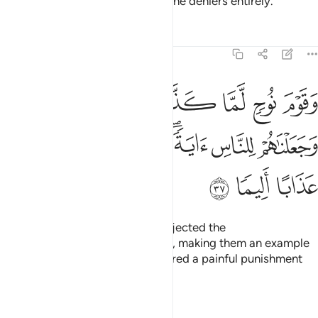
Our signs.” Then We annihilated the deniers entirely.
Tafsirs
Lessons
Reflections
25:37
ﱪ
ﱫ
ﱬ
ﱭ
ﱮ
ﱯ
قوم نوح لما كذبوا الرسل اغرقناهم وجعلناهم للناس اية واعتدنا للظالمين 
َقَوْمَ نُوحٍۢ لَّمَّا كَذَّبُوا۟ ٱلرُّسُلَ أَغْرَقْنَـٰهُمْ وَجَعَلْنَـٰهُمْ لِلنَّاسِ ءَايَةًۭ ۖ وَأَعْ
ﱰ
ﱱ
ﱲﱳ
ﱴ
ﱵ
ﱶ
ﱷ
ﱸ
And when the people of Noah rejected the
messengers,
We drowned them, making them an example
1
to humanity. And We have prepared a painful punishment
for the wrongdoers.
Tafsirs
Lessons
Reflections