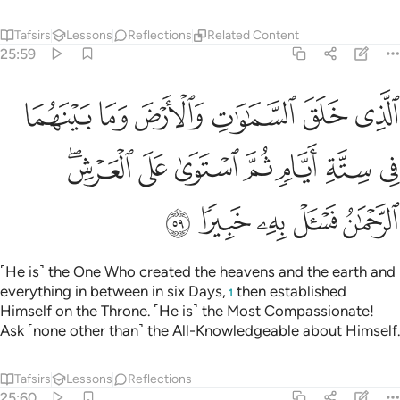
Tafsirs
Lessons
Reflections
Related Content
25:59
ﱥ
ﱦ
ﱧ
ﱨ
ﱩ
ﱪ
لذي خلق السماوات والارض وما بينهما في ستة ايام ثم استوى على العر
لَّذِى خَلَقَ ٱلسَّمَـٰوَٰتِ وَٱلْأَرْضَ وَمَا بَيْنَهُمَا فِى سِتَّةِ أَيَّامٍۢ ثُمَّ ٱسْتَوَىٰ
ﱫ
ﱬ
ﱭ
ﱮ
ﱯ
ﱰ
ﱱﱲ
ﱳ
ﱴ
ﱵ
ﱶ
ﱷ
˹He is˺ the One Who created the heavens and the earth and
everything in between in six Days,
then established
1
Himself on the Throne. ˹He is˺ the Most Compassionate!
Ask ˹none other than˺ the All-Knowledgeable about Himself.
Tafsirs
Lessons
Reflections
25:60