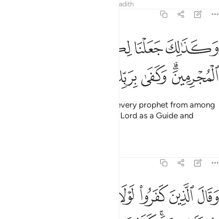
Tafsirs
Lessons
Reflections
Hadith
25:31
ﲱ
ﲲ
ﲳ
ﲴ
ﲵ
ﲶ
كذالك جعلنا لكل نبي عدوا من المجرمين وكفى بربك هاديا ونصيرا ٣١
َكَذَٰلِكَ جَعَلْنَا لِكُلِّ نَبِىٍّ عَدُوًّۭا مِّنَ ٱلْمُجْرِمِينَ ۗ وَكَفَىٰ بِرَبِّكَ هَادِيًۭا
ﲷﲸ
ﲹ
ﲺ
ﲻ
ﲼ
ﲽ
Similarly, We made enemies for every prophet from among
the wicked, but sufficient is your Lord as a Guide and
Helper.
Tafsirs
Lessons
Reflections
25:32
ﲾ
ﲿ
ﳀ
ﳁ
ﳂ
ﳃ
ﳄ
قال الذين كفروا لولا نزل عليه القران جملة واحدة كذالك لنثبت به فوادك و
َقَالَ ٱلَّذِينَ كَفَرُوا۟ لَوْلَا نُزِّلَ عَلَيْهِ ٱلْقُرْءَانُ جُمْلَةًۭ وَٰحِدَةًۭ ۚ كَذَٰلِكَ لِنُث