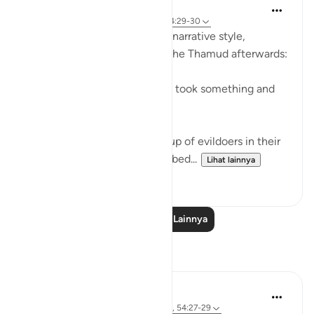
In the Shade of the Quran
31 minggu yang lalu
·
Referensi
ayat 54:29-30
The surah here reverts to the narrative style,
reporting what happened to the Thamud afterwards:
"They called their friend, who took something and
slew her." (Verse 29)
This friend belonged to a group of evildoers in their
city. The group itself is described...
Lihat lainnya
0
0
Baca Pelajaran Lainnya
Refleksi
Sherene Mansor
4 tahun yang lalu
·
Referensi
ayat 60:8, 54:27-29