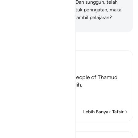
batang kering yang lapuk.
32
.
Dan sungguh, telah
Kami mudahkan Al-Qur`an untuk peringatan, maka
adakah orang yang mau mengambil pelajaran?
-
Indonesian Islamic affairs ministry
Bacalah Tafsir
Ibn Kathir (Abridged)
The Story of Thamud
Allah states here that the people of Thamud
denied their Messenger Salih,
فَقَالُواْ أَبَشَراً مِّنَّا وَحِداً نَّتَّبِعُهُ إِنَّآ إ
…
Baca selengkapnya
Lebih Banyak Tafsir
Pelajaran