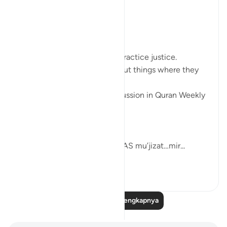
#QuranWeeklyDose
#AllahLoves
#MissionStatement
Allah SWT loves those who practice justice.
Allah SWT loves those who put things where they
belong.
These was the points of discussion in Quran Weekly
Dose
this week.
Allah SWT gifts his Prophets AS mu’jizat…mir...
Lihat lainnya
4
0
Baca Refleksi Selengkapnya