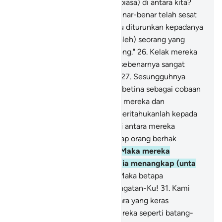
mengikuti seorang manusia (biasa) di antara kita?
Sungguh, kalau begitu kita benar-benar telah sesat
dan gila.
25
.
Apakah wahyu itu diturunkan kepadanya
di antara kita? Pastilah dia (Saleh) seorang yang
sangat pendusta (dan) sombong."
26
.
Kelak mereka
akan mengetahui siapa yang sebenarnya sangat
pendusta (dan) sombong itu.
27
.
Sesungguhnya
Kami akan mengirimkan unta betina sebagai cobaan
bagi mereka, maka tunggulah mereka dan
bersabarlah (Saleh).
28
.
Dan beritahukanlah kepada
mereka bahwa air itu dibagi di antara mereka
(dengan unta betina itu); setiap orang berhak
mendapat giliran minum.
29
.
Maka mereka
memanggil kawannya, lalu dia menangkap (unta
itu) dan memotongnya.
30
.
Maka betapa
dahsyatnya azab-Ku dan peringatan-Ku!
31
.
Kami
kirimkan atas mereka satu suara yang keras
mengguntur, maka jadilah mereka seperti batang-