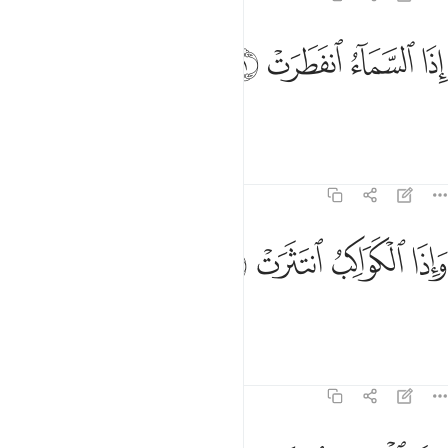
ﱁ
ﱂ
ذا السماء انفطرت ١
ﱃ
ﱄ
ِذَا ٱلسَّمَآءُ ٱنفَطَرَتْ ١
When the sky splits open,
Tafsirs
Lessons
Reflections
82:2
ﱅ
ﱆ
اذا الكواكب انتثرت ٢
ﱇ
ﱈ
َإِذَا ٱلْكَوَاكِبُ ٱنتَثَرَتْ ٢
and when the stars fall away,
Tafsirs
Lessons
Reflections
82:3
اذا البحار فجرت ٣