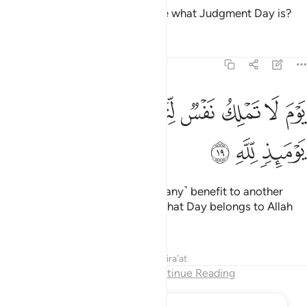
Again, what will make you realize what Judgment Day is?
Tafsirs
Lessons
Reflections
82:19
ﲚ
ﲛ
ﲜ
ﲝ
ﲞ
وم لا تملك نفس لنفس شييا والامر يوميذ لله ١٩
ﲟﲠ
ﲡ
َوْمَ لَا تَمْلِكُ نَفْسٌۭ لِّنَفْسٍۢ شَيْـًۭٔا ۖ وَٱلْأَمْرُ يَوْمَئِذٍۢ لِّلَّهِ ١٩
ﲢ
ﲣ
ﲤ
˹It is˺ the Day no soul will be of ˹any˺ benefit to another
whatsoever, for all authority on that Day belongs to Allah
˹entirely˺.
Tafsirs
Lessons
Reflections
Qira'at
End of Chapter
Continue Reading