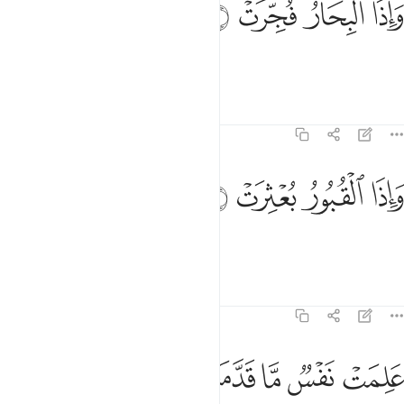
ﱉ
ﱊ
ﱋ
ﱌ
َإِذَا ٱلْبِحَارُ فُجِّرَتْ ٣
and when the seas burst forth,
Tafsirs
Lessons
Reflections
82:4
ﱍ
اذا القبور بعثرت ٤
ﱎ
ﱏ
ﱐ
َإِذَا ٱلْقُبُورُ بُعْثِرَتْ ٤
and when the graves spill out,
Tafsirs
Lessons
Reflections
82:5
ﱑ
ﱒ
ﱓ
لمت نفس ما قدمت واخرت ٥
ﱔ
ﱕ
ﱖ
َلِمَتْ نَفْسٌۭ مَّا قَدَّمَتْ وَأَخَّرَتْ ٥