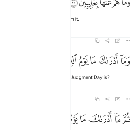
ﲈ
ﲉ
ﲊ
ﲋ
ﲌ
َمَا هُمْ عَنْهَا بِغَآئِبِينَ ١٦
and they will have no escape from it.
Tafsirs
Lessons
Reflections
82:17
ﲍ
ﲎ
ﲏ
ما ادراك ما يوم الدين ١٧
ﲐ
ﲑ
ﲒ
َمَآ أَدْرَىٰكَ مَا يَوْمُ ٱلدِّينِ ١٧
What will make you realize what Judgment Day is?
Tafsirs
Lessons
Reflections
82:18
ﲓ
ﲔ
ﲕ
م ما ادراك ما يوم الدين ١٨
ﲖ
ﲗ
ﲘ
ﲙ
ُمَّ مَآ أَدْرَىٰكَ مَا يَوْمُ ٱلدِّينِ ١٨