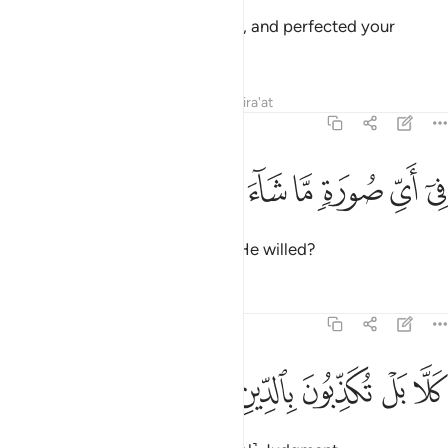
Who created you, fashioned you, and perfected your
design,
Tafsirs
Lessons
Reflections
Qira'at
82:8
ﱣ
ﱤ
ﱥ
ﱦ
ي اي صورة ما شاء ركبك ٨
ﱧ
ﱨ
ﱩ
ِىٓ أَىِّ صُورَةٍۢ مَّا شَآءَ رَكَّبَكَ ٨
moulding you in whatever form He willed?
Tafsirs
Lessons
Reflections
82:9
ﱪ
ﱫ
لا بل تكذبون بالدين ٩
ﱬ
ﱭ
ﱮ
َلَّا بَلْ تُكَذِّبُونَ بِٱلدِّينِ ٩