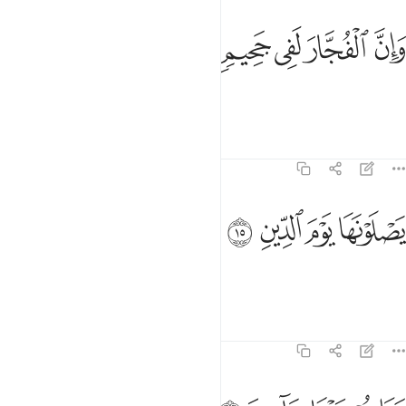
ﱿ
ﲀ
ان الفجار لفي جحيم ١٤
ﲁ
ﲂ
ﲃ
َإِنَّ ٱلْفُجَّارَ لَفِى جَحِيمٍۢ ١٤
and the wicked will be in Hell,
Tafsirs
Lessons
Reflections
82:15
ﲄ
ﲅ
صلونها يوم الدين ١٥
ﲆ
ﲇ
َصْلَوْنَهَا يَوْمَ ٱلدِّينِ ١٥
burning in it on Judgment Day,
Tafsirs
Lessons
Reflections
82:16
ما هم عنها بغايبين ١٦