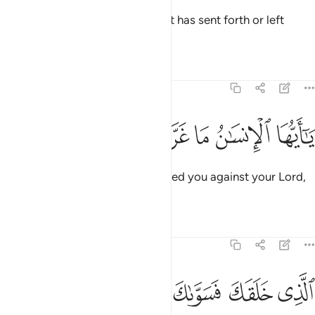
˹then˺ each soul will know what it has sent forth or left
behind.
Tafsirs
Lessons
Reflections
82:6
ﱗ
ﱘ
ﱙ
ا ايها الانسان ما غرك بربك الكريم ٦
ﱚ
ﱛ
ﱜ
ﱝ
َـٰٓأَيُّهَا ٱلْإِنسَـٰنُ مَا غَرَّكَ بِرَبِّكَ ٱلْكَرِيمِ ٦
O humanity! What has emboldened you against your Lord,
the Most Generous,
Tafsirs
Lessons
Reflections
82:7
ﱞ
ﱟ
لذي خلقك فسواك فعدلك ٧
ﱠ
ﱡ
ﱢ
لَّذِى خَلَقَكَ فَسَوَّىٰكَ فَعَدَلَكَ ٧