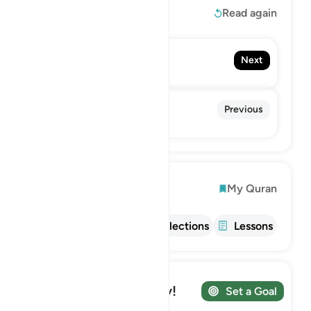
Read More
Read again
83. Al-Mutaffifin
Next
The Defrauding
81. At-Takwir
Previous
The Overthrowing
Explore
My Quran
Info
Tafsir
Reflections
Lessons
Track your Journey!
Set a Goal