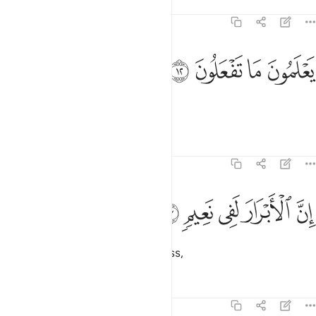
Tafsirs
Lessons
Reflections
82:12
ﱶ
ﱷ
علمون ما تفعلون ١٢
ﱸ
ﱹ
َعْلَمُونَ مَا تَفْعَلُونَ ١٢
They know whatever you do.
Tafsirs
Lessons
Reflections
82:13
ﱺ
ﱻ
ن الابرار لفي نعيم ١٣
ﱼ
ﱽ
ﱾ
ِنَّ ٱلْأَبْرَارَ لَفِى نَعِيمٍۢ ١٣
Indeed, the virtuous will be in bliss,
Tafsirs
Lessons
Reflections
82:14