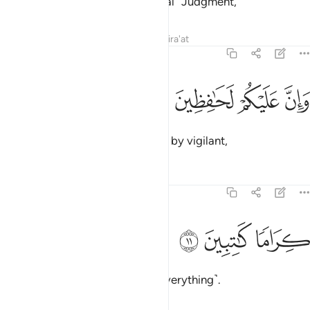
But no! In fact, you deny the ˹final˺ Judgment,
Tafsirs
Lessons
Reflections
Qira'at
82:10
ﱯ
ﱰ
ان عليكم لحافظين ١٠
ﱱ
ﱲ
َإِنَّ عَلَيْكُمْ لَحَـٰفِظِينَ ١٠
while you are certainly observed by vigilant,
Tafsirs
Lessons
Reflections
82:11
ﱳ
راما كاتبين ١١
ﱴ
ﱵ
ِرَامًۭا كَـٰتِبِينَ ١١
honourable angels, recording ˹everything˺.