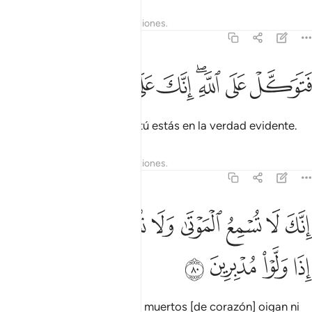
Tafsires
Lecciones
Reflexiones.
27:79
ﱐ
ﱑ
ﱒﱓ
ﱔ
توكل على الله انك على الحق المبين ٧٩
ﱕ
ﱖ
ﱗ
ﱘ
َتَوَكَّلْ عَلَى ٱللَّهِ ۖ إِنَّكَ عَلَى ٱلْحَقِّ ٱلْمُبِينِ ٧٩
Encomiéndate a Dios, que tú estás en la verdad evidente.
Tafsires
Lecciones
Reflexiones.
27:80
ﱙ
ﱚ
ﱛ
ﱜ
ﱝ
ﱞ
ﱟ
نك لا تسمع الموتى ولا تسمع الصم الدعاء اذا ولوا مدبرين ٨٠
ﱠ
ِنَّكَ لَا تُسْمِعُ ٱلْمَوْتَىٰ وَلَا تُسْمِعُ ٱلصُّمَّ ٱلدُّعَآءَ إِذَا وَلَّوْا۟ مُدْبِرِينَ ٨٠
ﱡ
ﱢ
ﱣ
ﱤ
Tú no puedes hacer que los muertos [de corazón] oigan ni