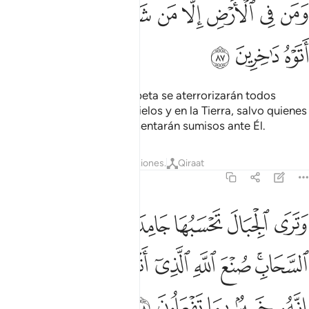
ﳃ
ﳄ
ﳅ
ﳆ
ﳇ
ﳈ
ﳉﳊ
ﳋ
ﳌ
ﳍ
ﳎ
El día que se sople la trompeta se aterrorizarán todos
aquellos que estén en los cielos y en la Tierra, salvo quienes
Dios proteja. Todos se presentarán sumisos ante Él.
Tafsires
Lecciones
Reflexiones.
Qiraat
27:88
ﳏ
ﳐ
ﳑ
ﳒ
ﳓ
ﳔ
ﳕ
ترى الجبال تحسبها جامدة وهي تمر مر السحاب صنع الله الذي اتقن كل ش
َتَرَى ٱلْجِبَالَ تَحْسَبُهَا جَامِدَةًۭ وَهِىَ تَمُرُّ مَرَّ ٱلسَّحَابِ ۚ صُنْعَ ٱللَّهِ ٱلَّذِىٓ 
ﳖﳗ
ﳘ
ﳙ
ﳚ
ﳛ
ﳜ
ﳝﳞ
ﳟ
ﳠ
ﳡ
ﳢ
ﳣ