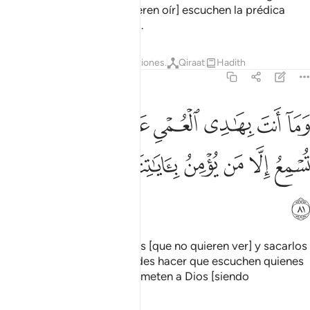
que los sordos [que no quieren oír] escuchen la prédica
cuando rechazan la Verdad.
Tafsires
Lecciones
Reflexiones.
Qiraat
Hadith
27:81
ﱥ
ﱦ
ﱧ
ﱨ
ﱩ
ﱪﱫ
ﱬ
ما انت بهادي العمي عن ضلالتهم ان تسمع الا من يومن باياتنا فهم مسلم
َمَآ أَنتَ بِهَـٰدِى ٱلْعُمْىِ عَن ضَلَـٰلَتِهِمْ ۖ إِن تُسْمِعُ إِلَّا مَن يُؤْمِنُ بِـَٔايَـٰتِنَا فَهُم مُّس
ﱭ
ﱮ
ﱯ
ﱰ
ﱱ
ﱲ
ﱳ
ﱴ
Ni puedes guiar a los ciegos [que no quieren ver] y sacarlos
de su extravío. Tú solo puedes hacer que escuchen quienes
creen en Mis signos y se someten a Dios [siendo
musulmanes].