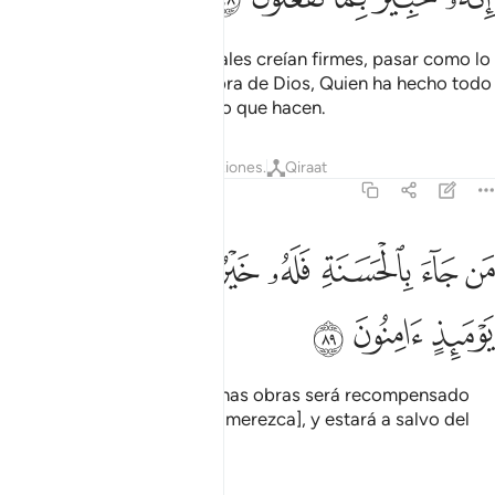
Verán las montañas, las cuales creían firmes, pasar como lo
hacen las nubes. Esto es obra de Dios, Quien ha hecho todo
a la perfección. Él conoce lo que hacen.
Tafsires
Lecciones
Reflexiones.
Qiraat
27:89
ﱁ
ﱂ
ﱃ
ﱄ
ﱅ
ﱆ
ﱇ
ن جاء بالحسنة فله خير منها وهم من فزع يوميذ امنون ٨٩
ﱈ
ﱉ
َن جَآءَ بِٱلْحَسَنَةِ فَلَهُۥ خَيْرٌۭ مِّنْهَا وَهُم مِّن فَزَعٍۢ يَوْمَئِذٍ ءَامِنُونَ ٨٩
ﱊ
ﱋ
ﱌ
Quien se presente con buenas obras será recompensado
con algo mejor [que lo que merezca], y estará a salvo del
terror de ese día.