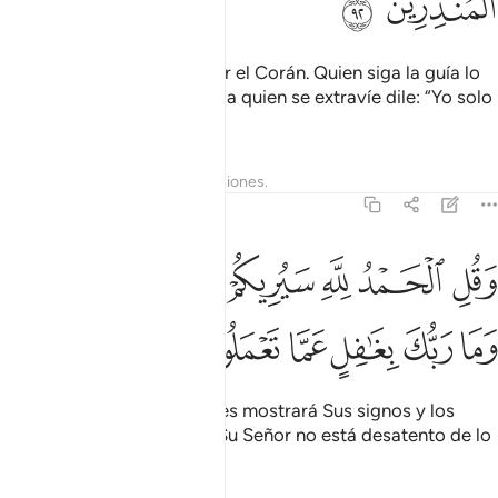
ﱾ
ﱿ
[Se me ha ordenado] recitar el Corán. Quien siga la guía lo
hará en beneficio propio, y a quien se extravíe dile: “Yo solo
he venido a advertirles…”.
Tafsires
Lecciones
Reflexiones.
27:93
ﲀ
ﲁ
ﲂ
ﲃ
ﲄ
قل الحمد لله سيريكم اياته فتعرفونها وما ربك بغافل عما تعملون ٩٣
ﲅﲆ
َقُلِ ٱلْحَمْدُ لِلَّهِ سَيُرِيكُمْ ءَايَـٰتِهِۦ فَتَعْرِفُونَهَا ۚ وَمَا رَبُّكَ بِغَـٰفِلٍ عَمَّا تَعْمَلُونَ ٩٣
ﲇ
ﲈ
ﲉ
ﲊ
ﲋ
ﲌ
Di: “¡Alabado sea Dios! Él les mostrará Sus signos y los
reconocerán. [Sepan que] Su Señor no está desatento de lo
que hacen”.