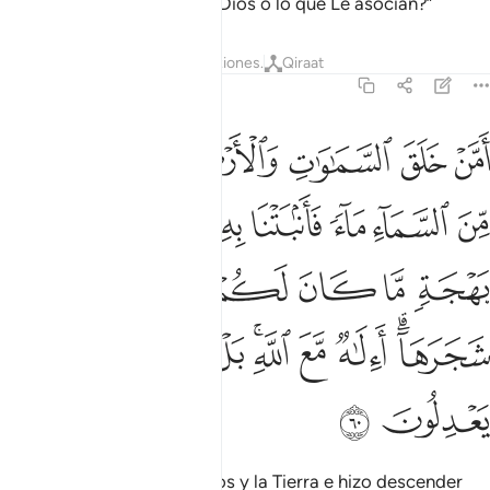
elegidos. ¿Quién es mejor: Dios o lo que Le asocian?”
Tafsires
Lecciones
Reflexiones.
Qiraat
27:60
ﱱ
ﱲ
ﱳ
ﱴ
ﱵ
ﱶ
من خلق السماوات والارض وانزل لكم من السماء ماء فانبتنا به حدايق ذات
َمَّنْ خَلَقَ ٱلسَّمَـٰوَٰتِ وَٱلْأَرْضَ وَأَنزَلَ لَكُم مِّنَ ٱلسَّمَآءِ مَآءًۭ فَأَنۢبَتْنَا 
ﱷ
ﱸ
ﱹ
ﱺ
ﱻ
ﱼ
ﱽ
ﱾ
ﱿ
ﲀ
ﲁ
ﲂ
ﲃ
ﲄﲅ
ﲆ
ﲇ
ﲈﲉ
ﲊ
ﲋ
ﲌ
ﲍ
ﲎ
¿Acaso Quien creó los cielos y la Tierra e hizo descender