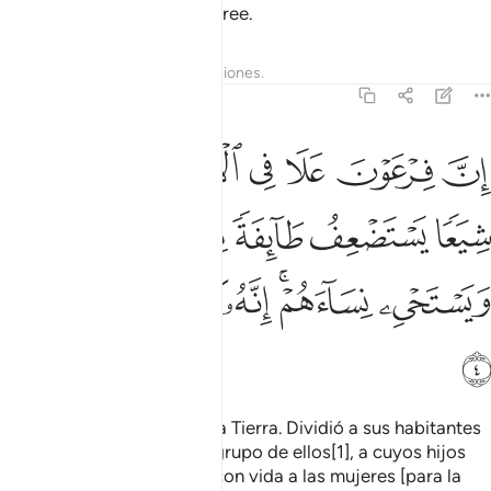
Faraón, para la gente que cree.
Tafsires
Lecciones
Reflexiones.
28:4
ﲞ
ﲟ
ﲠ
ﲡ
ﲢ
ﲣ
ﲤ
ن فرعون علا في الارض وجعل اهلها شيعا يستضعف طايفة منهم يذبح اب
ِنَّ فِرْعَوْنَ عَلَا فِى ٱلْأَرْضِ وَجَعَلَ أَهْلَهَا شِيَعًۭا يَسْتَضْعِفُ طَآئِفَةًۭ مِّ
ﲥ
ﲦ
ﲧ
ﲨ
ﲩ
ﲪ
ﲫ
ﲬﲭ
ﲮ
ﲯ
ﲰ
ﲱ
ﲲ
El Faraón fue un tirano en la Tierra. Dividió a sus habitantes
en clases y esclavizó a un grupo de ellos[1], a cuyos hijos
varones degolló, dejando con vida a las mujeres [para la