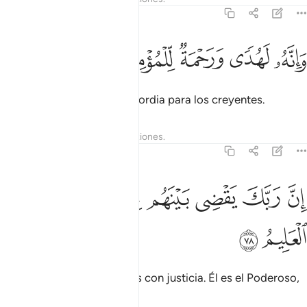
27:77
ﱁ
ﱂ
انه لهدى ورحمة للمومنين ٧٧
ﱃ
ﱄ
ﱅ
َإِنَّهُۥ لَهُدًۭى وَرَحْمَةٌۭ لِّلْمُؤْمِنِينَ ٧٧
[El Corán] es guía y misericordia para los creyentes.
Tafsires
Lecciones
Reflexiones.
27:78
ﱆ
ﱇ
ﱈ
ﱉ
ن ربك يقضي بينهم بحكمه وهو العزيز العليم ٧٨
ﱊﱋ
ﱌ
ﱍ
ِنَّ رَبَّكَ يَقْضِى بَيْنَهُم بِحُكْمِهِۦ ۚ وَهُوَ ٱلْعَزِيزُ ٱلْعَلِيمُ ٧٨
ﱎ
ﱏ
Tu Señor juzgará entre ellos con justicia. Él es el Poderoso,
el que todo lo sabe.