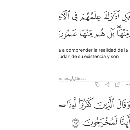
ﱧ
ﱨ
ﱩ
ﱪ
ﱫﱬ
ﱭ
ﱮ
ﱯ
ل ادارك علمهم في الاخرة بل هم في شك منها بل هم منها عمون ٦٦
ﱰ
َلِ ٱدَّٰرَكَ عِلْمُهُمْ فِى ٱلْـَٔاخِرَةِ ۚ بَلْ هُمْ فِى شَكٍّۢ مِّنْهَا ۖ بَلْ هُم مِّنْهَا عَمُونَ ٦٦
ﱱﱲ
ﱳ
ﱴ
ﱵ
ﱶ
ﱷ
Su conocimiento no alcanza a comprender la realidad de la
otra vida, algunos incluso dudan de su existencia y son
ciegos sobre ella.
Tafsires
Lecciones
Reflexiones.
Qiraat
27:67
ﱸ
ﱹ
ﱺ
ﱻ
ﱼ
قال الذين كفروا ااذا كنا ترابا واباونا اينا لمخرجون ٦٧
ﱽ
ﱾ
َقَالَ ٱلَّذِينَ كَفَرُوٓا۟ أَءِذَا كُنَّا تُرَٰبًۭا وَءَابَآؤُنَآ أَئِنَّا لَمُخْرَجُونَ ٦٧
ﱿ
ﲀ
ﲁ