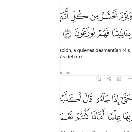
ﲇ
ﲈ
ﲉ
ﲊ
ﲋ
ﲌ
ﲍ
يوم نحشر من كل امة فوجا ممن يكذب باياتنا فهم يوزعون ٨٣
ﲎ
َيَوْمَ نَحْشُرُ مِن كُلِّ أُمَّةٍۢ فَوْجًۭا مِّمَّن يُكَذِّبُ بِـَٔايَـٰتِنَا فَهُمْ يُوزَعُونَ ٨٣
ﲏ
ﲐ
ﲑ
ﲒ
El día que reúna, de cada nación, a quienes desmentían Mis
signos, marcharán uno detrás del otro.
Tafsires
Lecciones
Reflexiones.
27:84
ﲓ
ﲔ
ﲕ
ﲖ
ﲗ
ﲘ
ﲙ
ﲚ
تى اذا جاءوا قال اكذبتم باياتي ولم تحيطوا بها علما اماذا كنتم تعملون ٨٤
َتَّىٰٓ إِذَا جَآءُو قَالَ أَكَذَّبْتُم بِـَٔايَـٰتِى وَلَمْ تُحِيطُوا۟ بِهَا عِلْمًا أَمَّاذَا كُنتُمْ تَعْمَلُون
ﲛ
ﲜ
ﲝ
ﲞ
ﲟ
ﲠ