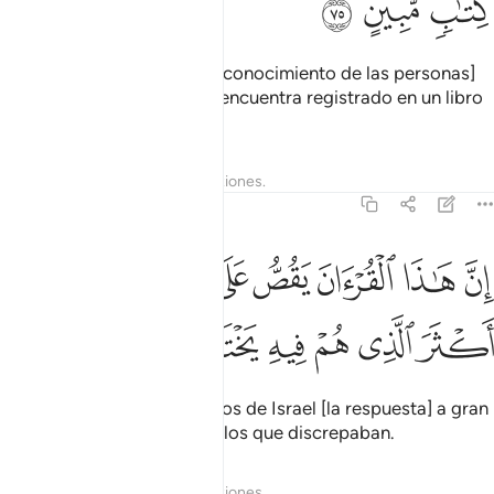
ﳑ
ﳒ
ﳓ
Todo lo que está oculto [al conocimiento de las personas]
en el cielo y en la Tierra se encuentra registrado en un libro
claro[1].
1
Tafsires
Lecciones
Reflexiones.
27:76
ﳔ
ﳕ
ﳖ
ﳗ
ﳘ
ﳙ
ﳚ
ن هاذا القران يقص على بني اسراييل اكثر الذي هم فيه يختلفون ٧٦
ِنَّ هَـٰذَا ٱلْقُرْءَانَ يَقُصُّ عَلَىٰ بَنِىٓ إِسْرَٰٓءِيلَ أَكْثَرَ ٱلَّذِى هُمْ فِيهِ يَخْتَلِفُونَ ٧٦
ﳛ
ﳜ
ﳝ
ﳞ
ﳟ
ﳠ
El Corán les relata a los Hijos de Israel [la respuesta] a gran
parte de los asuntos sobre los que discrepaban.
Tafsires
Lecciones
Reflexiones.