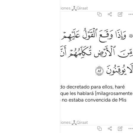
Tafsires
Lecciones
Reflexiones.
Qiraat
27:82
ﱵ ﱶ
ﱷ
ﱸ
ﱹ
ﱺ
ﱻ
ﱼ
اذا وقع القول عليهم اخرجنا لهم دابة من الارض تكلمهم ان الناس كانوا باي
َإِذَا وَقَعَ ٱلْقَوْلُ عَلَيْهِمْ أَخْرَجْنَا لَهُمْ دَآبَّةًۭ مِّنَ ٱلْأَرْضِ تُكَلِّمُهُمْ أَنَّ ٱلنَّاسَ 
ﱽ
ﱾ
ﱿ
ﲀ
ﲁ
ﲂ
ﲃ
ﲄ
ﲅ
ﲆ
Cuando ocurra lo que ha sido decretado para ellos, haré
salir de la Tierra una bestia que les hablará [milagrosamente
diciéndoles][1] que la gente no estaba convencida de Mis
signos.
1
Tafsires
Lecciones
Reflexiones.
Qiraat
27:83