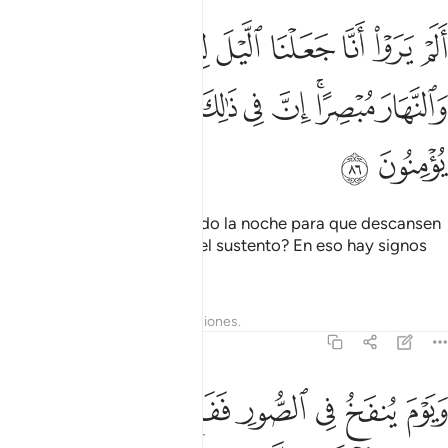
ﲪ
ﲫ
ﲬ
ﲭ
ﲮ
ﲯ
ﲰ
لم يروا انا جعلنا الليل ليسكنوا فيه والنهار مبصرا ان في ذالك لايات لقوم
َلَمْ يَرَوْا۟ أَنَّا جَعَلْنَا ٱلَّيْلَ لِيَسْكُنُوا۟ فِيهِ وَٱلنَّهَارَ مُبْصِرًا ۚ إِنَّ فِى ذَٰلِكَ لَـ
ﲱ
ﲲﲳ
ﲴ
ﲵ
ﲶ
ﲷ
ﲸ
ﲹ
ﲺ
¿Acaso no ven que he creado la noche para que descansen
y el día para que procuren el sustento? En eso hay signos
para quienes creen.
Tafsires
Lecciones
Reflexiones.
27:87
ﲻ
ﲼ
ﲽ
ﲾ
ﲿ
ﳀ
ﳁ
ﳂ
يوم ينفخ في الصور ففزع من في السماوات ومن في الارض الا من شاء ال
َيَوْمَ يُنفَخُ فِى ٱلصُّورِ فَفَزِعَ مَن فِى ٱلسَّمَـٰوَٰتِ وَمَن فِى ٱلْأَرْضِ إِلَّا مَن شَآءَ ٱللَّه