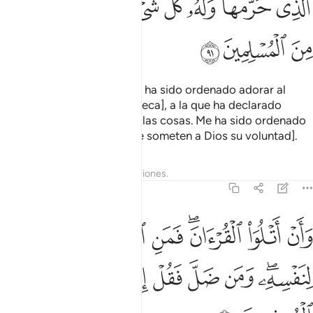
ﱢ
ﱣ
ﱤ
ﱥ
ﱦﱧ
ﱨ
ﱩ
ﱪ
ﱫ
ﱬ
ﱭ
[Diles, oh, Mujámmad:] “Me ha sido ordenado adorar al
Señor de esta ciudad [La Meca], a la que ha declarado
sagrada; el Señor de todas las cosas. Me ha sido ordenado
ser de los musulmanes [que someten a Dios su voluntad].
Tafsires
Lecciones
Reflexiones.
27:92
ﱮ
ﱯ
ﱰﱱ
ﱲ
ﱳ
ﱴ
ﱵ
ان اتلو القران فمن اهتدى فانما يهتدي لنفسه ومن ضل فقل انما انا من ا
َأَنْ أَتْلُوَا۟ ٱلْقُرْءَانَ ۖ فَمَنِ ٱهْتَدَىٰ فَإِنَّمَا يَهْتَدِى لِنَفْسِهِۦ ۖ و
ﱶﱷ
ﱸ
ﱹ
ﱺ
ﱻ
ﱼ
ﱽ