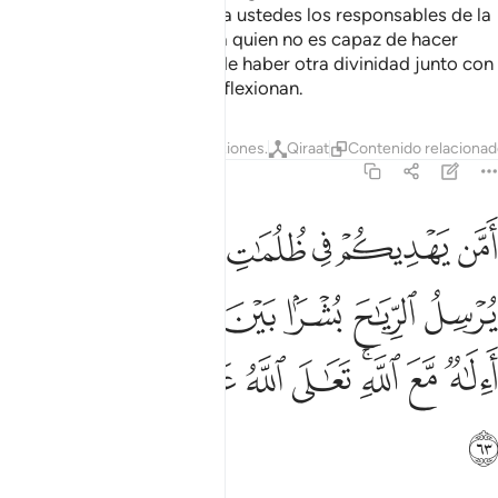
los pesares y los ha hecho a ustedes los responsables de la
Tierra [puede equipararse a quien no es capaz de hacer
nada de eso]? ¿Acaso puede haber otra divinidad junto con
Dios? Pocos son los que reflexionan.
Tafsires
Lecciones
Reflexiones.
Qiraat
Contenido relaciona
27:63
ﲺ
ﲻ
ﲼ
ﲽ
ﲾ
ﲿ
ﳀ
من يهديكم في ظلمات البر والبحر ومن يرسل الرياح بشرا بين يدي رحمته 
َمَّن يَهْدِيكُمْ فِى ظُلُمَـٰتِ ٱلْبَرِّ وَٱلْبَحْرِ وَمَن يُرْسِلُ ٱلرِّيَـٰحَ بُشْرًۢا بَيْنَ يَدَىْ رَحْمَت
ﳁ
ﳂ
ﳃ
ﳄ
ﳅ
ﳆﳇ
ﳈ
ﳉ
ﳊﳋ
ﳌ
ﳍ
ﳎ
ﳏ
ﳐ