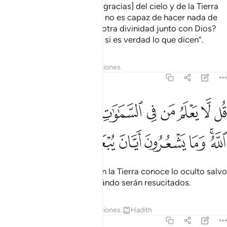
Quien los sustenta [con las gracias] del cielo y de la Tierra
[puede equipararse a quien no es capaz de hacer nada de
eso]? ¿Acaso puede haber otra divinidad junto con Dios?
Di: “Presenten sus pruebas, si es verdad lo que dicen”.
Tafsires
Lecciones
Reflexiones.
27:65
ﱗ
ﱘ
ﱙ
ﱚ
ﱛ
ﱜ
ﱝ
ﱞ
ﱟ
ل لا يعلم من في السماوات والارض الغيب الا الله وما يشعرون ايان يبعث
ُل لَّا يَعْلَمُ مَن فِى ٱلسَّمَـٰوَٰتِ وَٱلْأَرْضِ ٱلْغَيْبَ إِلَّا ٱللَّهُ ۚ وَمَا يَشْعُرُونَ أَيَّانَ يُبْعَ
ﱠﱡ
ﱢ
ﱣ
ﱤ
ﱥ
ﱦ
Di: “Nadie en los cielos ni en la Tierra conoce lo oculto salvo
Dios. No saben siquiera cuándo serán resucitados.
Tafsires
Lecciones
Reflexiones.
Hadith
27:66