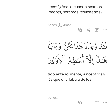
Los que se niegan a creer dicen: “¿Acaso cuando seamos
polvo, nosotros y nuestros padres, seremos resucitados?”.
Tafsires
Lecciones
Reflexiones.
Qiraat
27:68
ﲂ
ﲃ
ﲄ
ﲅ
ﲆ
ﲇ
ﲈ
قد وعدنا هاذا نحن واباونا من قبل ان هاذا الا اساطير الاولين ٦٨
ﲉ
َقَدْ وُعِدْنَا هَـٰذَا نَحْنُ وَءَابَآؤُنَا مِن قَبْلُ إِنْ هَـٰذَآ إِلَّآ أَسَـٰطِي
ﲊ
ﲋ
ﲌ
ﲍ
ﲎ
Eso ya se nos había prometido anteriormente, a nosotros y
a nuestros padres. No es más que una fábula de los
ancestros”.
Tafsires
Lecciones
Reflexiones.
27:69