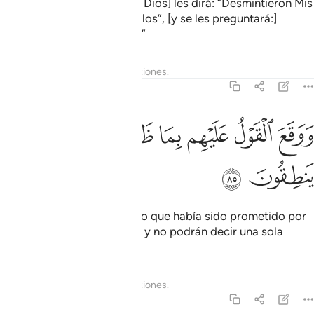
Al llegar [al lugar del juicio, Dios] les dirá: “Desmintieron Mis
signos sin siquiera conocerlos”, [y se les preguntará:]
“¿Cuáles fueron sus obras?”
Tafsires
Lecciones
Reflexiones.
27:85
ﲡ
ﲢ
ﲣ
ﲤ
وقع القول عليهم بما ظلموا فهم لا ينطقون ٨٥
ﲥ
ﲦ
ﲧ
َوَقَعَ ٱلْقَوْلُ عَلَيْهِم بِمَا ظَلَمُوا۟ فَهُمْ لَا يَنطِقُونَ ٨٥
ﲨ
ﲩ
Luego los azotará el castigo que había sido prometido por
haber cometido injusticias, y no podrán decir una sola
palabra [para excusarse].
Tafsires
Lecciones
Reflexiones.
27:86