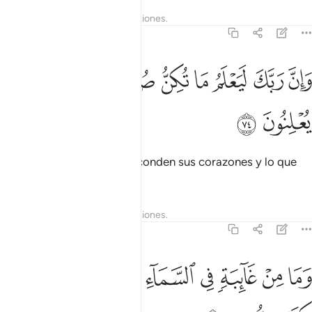
Tafsires
Lecciones
Reflexiones.
27:74
ﳀ
ﳁ
ﳂ
ﳃ
ﳄ
ان ربك ليعلم ما تكن صدورهم وما يعلنون ٧٤
ﳅ
ﳆ
َإِنَّ رَبَّكَ لَيَعْلَمُ مَا تُكِنُّ صُدُورُهُمْ وَمَا يُعْلِنُونَ ٧٤
ﳇ
ﳈ
Tu Señor conoce lo que esconden sus corazones y lo que
manifiestan.
Tafsires
Lecciones
Reflexiones.
27:75
ﳉ
ﳊ
ﳋ
ﳌ
ﳍ
ما من غايبة في السماء والارض الا في كتاب مبين ٧٥
ﳎ
ﳏ
ﳐ
َمَا مِنْ غَآئِبَةٍۢ فِى ٱلسَّمَآءِ وَٱلْأَرْضِ إِلَّا فِى كِتَـٰبٍۢ مُّبِينٍ ٧٥