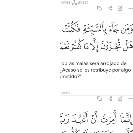
Tafsires
Lecciones
Reflexiones.
Qiraat
27:90
ﱍ
ﱎ
ﱏ
ﱐ
ﱑ
ﱒ
ﱓ
من جاء بالسيية فكبت وجوههم في النار هل تجزون الا ما كنتم تعملون ٩٠
َمَن جَآءَ بِٱلسَّيِّئَةِ فَكُبَّتْ وُجُوهُهُمْ فِى ٱلنَّارِ هَلْ تُجْزَوْنَ إِلَّا مَا كُنتُمْ تَعْمَلُونَ
ﱔ
ﱕ
ﱖ
ﱗ
ﱘ
ﱙ
ﱚ
Pero quien se presente con obras malas será arrojado de
cara al Fuego. [Se le dirá:] “¿Acaso se les retribuye por algo
distinto de lo que habían cometido?”
Tafsires
Lecciones
Reflexiones.
27:91
ﱛ
ﱜ
ﱝ
ﱞ
ﱟ
ﱠ
ﱡ
نما امرت ان اعبد رب هاذه البلدة الذي حرمها وله كل شيء وامرت ان ا
ِنَّمَآ أُمِرْتُ أَنْ أَعْبُدَ رَبَّ هَـٰذِهِ ٱلْبَلْدَةِ ٱلَّذِى حَرَّمَهَا وَلَهُۥ كُ