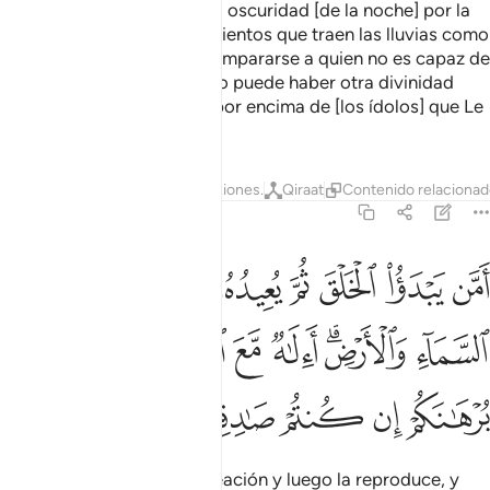
¿Acaso Quien los guía en la oscuridad [de la noche] por la
tierra y el mar, y envía los vientos que traen las lluvias como
una misericordia [puede compararse a quien no es capaz de
hacer nada de eso]? ¿Acaso puede haber otra divinidad
junto con Dios? Dios está por encima de [los ídolos] que Le
asocian.
Tafsires
Lecciones
Reflexiones.
Qiraat
Contenido relaciona
27:64
ﱁ
ﱂ
ﱃ
ﱄ
ﱅ
ﱆ
ﱇ
ﱈ
من يبدا الخلق ثم يعيده ومن يرزقكم من السماء والارض االاه مع الله قل 
َمَّن يَبْدَؤُا۟ ٱلْخَلْقَ ثُمَّ يُعِيدُهُۥ وَمَن يَرْزُقُكُم مِّنَ ٱلسَّمَآءِ وَٱلْأَرْضِ ۗ أَءِلَـ
ﱉ
ﱊﱋ
ﱌ
ﱍ
ﱎﱏ
ﱐ
ﱑ
ﱒ
ﱓ
ﱔ
ﱕ
ﱖ
¿Acaso Quien origina la creación y luego la reproduce, y