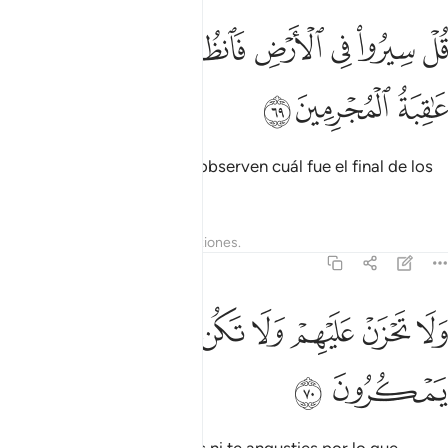
ﲏ
ﲐ
ﲑ
ﲒ
ﲓ
ﲔ
ل سيروا في الارض فانظروا كيف كان عاقبة المجرمين ٦٩
ﲕ
ُلْ سِيرُوا۟ فِى ٱلْأَرْضِ فَٱنظُرُوا۟ كَيْفَ كَانَ عَـٰقِبَةُ ٱلْمُجْرِمِينَ ٩
ﲖ
ﲗ
ﲘ
Di: “Viajen por el mundo y observen cuál fue el final de los
que han hecho el mal”.
Tafsires
Lecciones
Reflexiones.
27:70
ﲙ
ﲚ
ﲛ
ﲜ
ﲝ
ﲞ
لا تحزن عليهم ولا تكن في ضيق مما يمكرون ٧٠
ﲟ
ﲠ
َلَا تَحْزَنْ عَلَيْهِمْ وَلَا تَكُن فِى ضَيْقٍۢ مِّمَّا يَمْكُرُونَ ٧٠
ﲡ
ﲢ