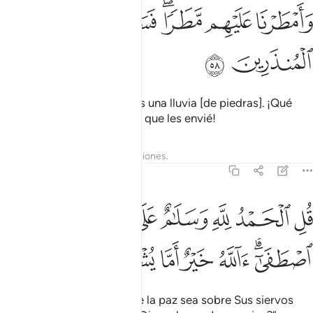
ﱛ
ﱜ
ﱝﱞ
امطرنا عليهم مطرا فساء مطر المنذرين ٥٨
ﱟ
ﱠ
َأَمْطَرْنَا عَلَيْهِم مَّطَرًۭا ۖ فَسَآءَ مَطَرُ ٱلْمُنذَرِينَ ٥٨
ﱡ
ﱢ
Hice que cayera sobre ellos una lluvia [de piedras]. ¡Qué
lluvia más aterradora fue la que les envié!
Tafsires
Lecciones
Reflexiones.
27:59
ﱣ
ﱤ
ﱥ
ﱦ
ﱧ
ﱨ
ﱩ
ل الحمد لله وسلام على عباده الذين اصطفى الله خير اما يشركون ٥٩
ُلِ ٱلْحَمْدُ لِلَّهِ وَسَلَـٰمٌ عَلَىٰ عِبَادِهِ ٱلَّذِينَ ٱصْطَفَىٰٓ ۗ ءَآللَّهُ خَيْرٌ أَمَّا يُشْرِكُونَ ٥٩
ﱪﱫ
ﱬ
ﱭ
ﱮ
ﱯ
ﱰ
Di: “¡Alabado sea Dios! Que la paz sea sobre Sus siervos