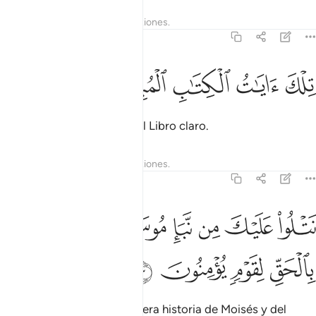
Tafsires
Lecciones
Reflexiones.
28:2
ﲏ
ﲐ
لك ايات الكتاب المبين ٢
ﲑ
ﲒ
ﲓ
ِلْكَ ءَايَـٰتُ ٱلْكِتَـٰبِ ٱلْمُبِينِ ٢
Éstos son los preceptos del Libro claro.
Tafsires
Lecciones
Reflexiones.
28:3
ﲔ
ﲕ
ﲖ
ﲗ
ﲘ
تلو عليك من نبا موسى وفرعون بالحق لقوم يومنون ٣
ﲙ
َتْلُوا۟ عَلَيْكَ مِن نَّبَإِ مُوسَىٰ وَفِرْعَوْنَ بِٱلْحَقِّ لِقَوْمٍۢ يُؤْمِنُونَ ٣
ﲚ
ﲛ
ﲜ
ﲝ
Te narro parte de la verdadera historia de Moisés y del