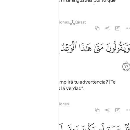
No te entristezcas por ellos ni te angusties por lo que
traman contra ti.
Tafsires
Lecciones
Reflexiones.
Qiraat
27:71
ﲣ
ﲤ
ﲥ
ﲦ
يقولون متى هاذا الوعد ان كنتم صادقين ٧١
ﲧ
ﲨ
ﲩ
َيَقُولُونَ مَتَىٰ هَـٰذَا ٱلْوَعْدُ إِن كُنتُمْ صَـٰدِقِينَ ٧١
ﲪ
Ellos dicen: “¿Cuándo se cumplirá tu advertencia? [Te
desafiamos] Si es que dices la verdad”.
Tafsires
Lecciones
Reflexiones.
27:72
ل عسى ان يكون ردف لكم بعض الذي تستعجلون ٧٢