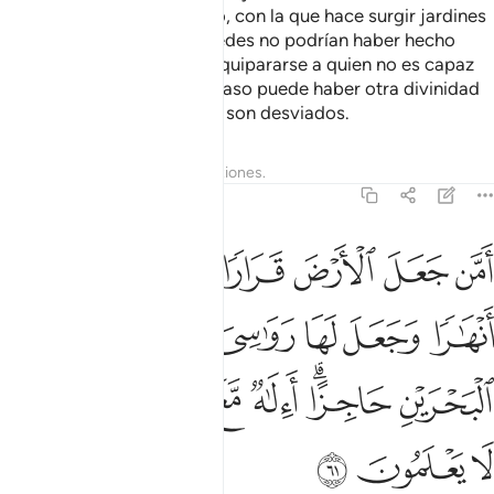
para ustedes agua del cielo, con la que hace surgir jardines
espléndidos allí donde ustedes no podrían haber hecho
crecer ni un árbol [puede equipararse a quien no es capaz
de crear nada de eso]? ¿Acaso puede haber otra divinidad
junto con Dios? Realmente son desviados.
Tafsires
Lecciones
Reflexiones.
27:61
ﲏ
ﲐ
ﲑ
ﲒ
ﲓ
ﲔ
من جعل الارض قرارا وجعل خلالها انهارا وجعل لها رواسي وجعل بين البحر
َمَّن جَعَلَ ٱلْأَرْضَ قَرَارًۭا وَجَعَلَ خِلَـٰلَهَآ أَنْهَـٰرًۭا وَجَعَلَ لَهَا رَوَٰسِىَ وَجَعَلَ بَيْنَ ٱلْبَحْرَ
ﲕ
ﲖ
ﲗ
ﲘ
ﲙ
ﲚ
ﲛ
ﲜﲝ
ﲞ
ﲟ
ﲠﲡ
ﲢ
ﲣ
ﲤ
ﲥ
ﲦ