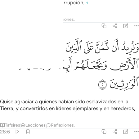
servidumbre]. Sembró la corrupción.
1
Tafsires
Lecciones
Reflexiones.
28:5
ﲳ
ﲴ
ﲵ
ﲶ
ﲷ
ﲸ
ﲹ
نريد ان نمن على الذين استضعفوا في الارض ونجعلهم ايمة ونجعلهم الوا
َنُرِيدُ أَن نَّمُنَّ عَلَى ٱلَّذِينَ ٱسْتُضْعِفُوا۟ فِى ٱلْأَرْضِ وَنَجْعَلَهُمْ أَ
ﲺ
ﲻ
ﲼ
ﲽ
ﲾ
ﲿ
Quise agraciar a quienes habían sido esclavizados en la
Tierra, y convertirlos en líderes ejemplares y en herederos,
Tafsires
Lecciones
Reflexiones.
28:6