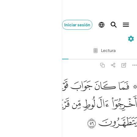
Iniciar sesión
27. An-Náml
Verso por verso
Lectura
Traducción
: Sheikh Isa Garcia
27:56
ﱁ ﱂ
ﱃ
ﱄ
ﱅ
ﱆ
ﱇ
ﱈ
ما كان جواب قومه الا ان قالوا اخرجوا ال لوط من قريتكم انهم اناس ي
َمَا كَانَ جَوَابَ قَوْمِهِۦٓ إِلَّآ أَن قَالُوٓا۟ أَخْرِجُوٓا۟ ءَالَ لُوطٍۢ مِّن قَرْيَتِكُمْ ۖ 
ﱉ
ﱊ
ﱋ
ﱌ
ﱍﱎ
ﱏ
ﱐ
ﱑ
ﱒ