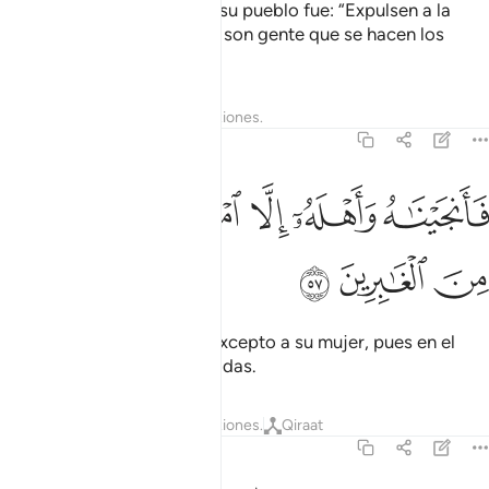
Pero la única respuesta de su pueblo fue: “Expulsen a la
familia de Lot de la ciudad; son gente que se hacen los
puros”.
Tafsires
Lecciones
Reflexiones.
27:57
ﱓ
ﱔ
ﱕ
انجيناه واهله الا امراته قدرناها من الغابرين ٥٧
ﱖ
ﱗ
َأَنجَيْنَـٰهُ وَأَهْلَهُۥٓ إِلَّا ٱمْرَأَتَهُۥ قَدَّرْنَـٰهَا مِنَ ٱلْغَـٰبِرِينَ ٥٧
ﱘ
ﱙ
ﱚ
Salvé a Lot y a su familia, excepto a su mujer, pues en el
decreto era de las condenadas.
Tafsires
Lecciones
Reflexiones.
Qiraat
27:58