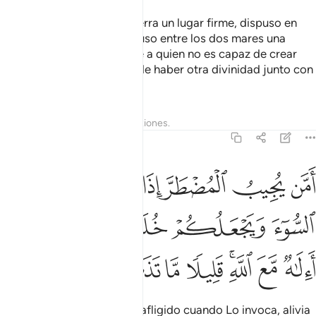
¿Acaso Quien hizo de la Tierra un lugar firme, dispuso en
ella ríos, fijó montañas y puso entre los dos mares una
barrera [puede equipararse a quien no es capaz de crear
nada de eso]? ¿Acaso puede haber otra divinidad junto con
Dios? La mayoría lo ignora.
Tafsires
Lecciones
Reflexiones.
27:62
ﲧ
ﲨ
ﲩ
ﲪ
ﲫ
ﲬ
من يجيب المضطر اذا دعاه ويكشف السوء ويجعلكم خلفاء الارض االاه مع ا
َمَّن يُجِيبُ ٱلْمُضْطَرَّ إِذَا دَعَاهُ وَيَكْشِفُ ٱلسُّوٓءَ وَيَجْعَلُكُمْ خُلَفَآءَ ٱلْأَرْضِ ۗ أ
ﲭ
ﲮ
ﲯ
ﲰﲱ
ﲲ
ﲳ
ﲴﲵ
ﲶ
ﲷ
ﲸ
ﲹ
¿Acaso Quien responde al afligido cuando Lo invoca, alivia