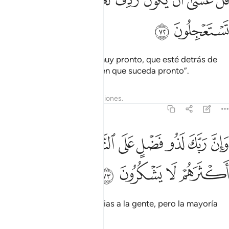
ﲫ
ﲬ
ﲭ
ﲮ
ﲯ
ﲰ
ﲱ
ﲲ
ُلْ عَسَىٰٓ أَن يَكُونَ رَدِفَ لَكُم بَعْضُ ٱلَّذِى تَسْتَعْجِلُونَ ٧٢
ﲳ
ﲴ
Diles: “Puede ser que sea muy pronto, que esté detrás de
ustedes algo de lo que piden que suceda pronto”.
Tafsires
Lecciones
Reflexiones.
27:73
ﲵ
ﲶ
ﲷ
ﲸ
ﲹ
ﲺ
ﲻ
ان ربك لذو فضل على الناس ولاكن اكثرهم لا يشكرون ٧٣
َإِنَّ رَبَّكَ لَذُو فَضْلٍ عَلَى ٱلنَّاسِ وَلَـٰكِنَّ أَكْثَرَهُمْ لَا يَشْكُرُونَ ٧٣
ﲼ
ﲽ
ﲾ
ﲿ
Tu Señor concede Sus gracias a la gente, pero la mayoría
no agradece.