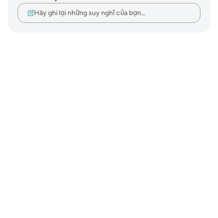
Hãy ghi lại những suy nghĩ của bạn…
Notes
placeholders
close