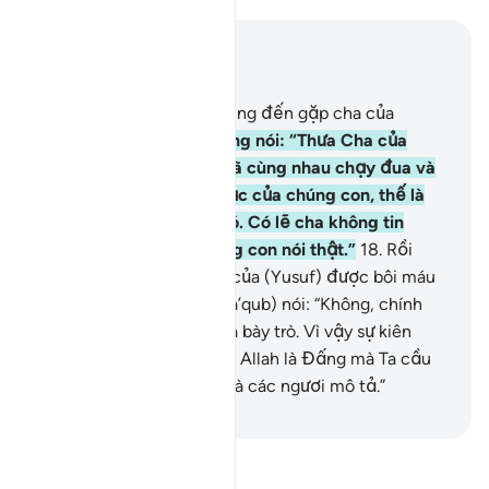
Đọc trong ngữ cảnh
Chương 12, Trang 237, Juz 12
16
.
Rồi vào đầu hôm, chúng đến gặp cha của
chúng, khóc lóc.
17
.
Chúng nói: “Thưa Cha của
chúng con, chúng con đã cùng nhau chạy đua và
bỏ lại Yusuf ở chỗ đồ đạc của chúng con, thế là
một con sói đã ăn thịt nó. Có lẽ cha không tin
chúng con mặc dù chúng con nói thật.”
18
.
Rồi
chúng mang ra chiếc áo của (Yusuf) được bôi máu
giả (cho Ya’qub xem). (Ya’qub) nói: “Không, chính
các ngươi đã ngụy tạo và bày trò. Vì vậy sự kiên
nhẫn là cách tốt nhất, và Allah là Đấng mà Ta cầu
xin sự trợ giúp về điều mà các ngươi mô tả.”
-
Ruwwad Center
Đọc Tafsir