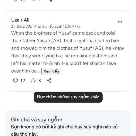
Uzair Ali
2 năm trước
·
Tham chiếu
ayah 12:16-17
When the brothers of Yusuf came back and told
their father Yaqub (AS), that a wolf had eaten him
and showed him the clothes of Yusuf (AS), he knew
that they were lying but he remained patient and
left his matter to Allah. He didn’t let shaitan take
over him be...
Xem tiếp
12
3
Đọc thêm những suy ngẫm khác
Ghi chú và suy ngẫm
Bạn không có bất kỳ ghi chú hay suy nghĩ nào về
câu thơ này.