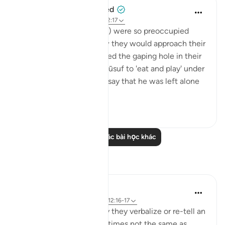
When the Stars Prostrated
5 năm trước
·
Tham chiếu
ayah 12:17
The brothers of Yūsuf (as) were so preoccupied
with the theatrics of how they would approach their
father that they overlooked the gaping hole in their
lie. They had requested Yūsuf to 'eat and play' under
their care, and here they say that he was left alone
b...
Xem tiếp
0
0
Đọc thêm các bài học khác
Suy ngẫm
Rayaan Shafi
41 tuần trước
·
Tham chiếu
ayah 12:16-17
When people lie, the way they verbalize or re-tell an
event to others are sometimes not the same as