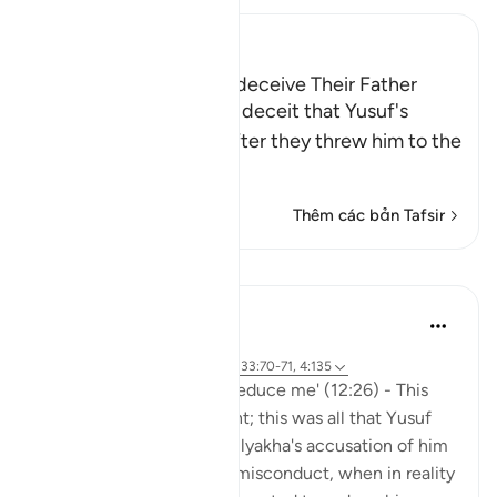
Ibn Kathir (Abridged)
Yusuf's Brothers try to deceive Their Father
Allah narrates to us the deceit that Yusuf's
brothers resorted to, after they threw him to the
bottom of t
…
Đọc thêm
Thêm các bản Tafsir
Bài học
Hammad Fahim
3 năm trước
·
Tham chiếu
ayah 12:25-26, 12:17, 33:70-71, 4:135
'It was she who tried to seduce me' (12:26) - This
was it. Just one statement; this was all that Yusuf
AS said in response to Zulyakha's accusation of him
being the perpetrator of misconduct, when in reality