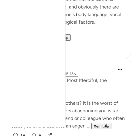
someone telling the truth, and obviously there are
also unusual changes in one's body language, vocal
tone, and various physiological factors.
This is somethin...
Xem tiếp
17
4
Razia Zahra
năm ngoái
·
Tham chiếu
ayah 12:15-18
In the Name of Allah, the Most Merciful, the
Especially Merciful,
What is the betrayal of brothers? It is the worst of
betrayals your own brothers abandoning you is far
worse than the school friend or colleague who often
stabs you in the back. It’s an anger, ...
Xem tiếp
18
8