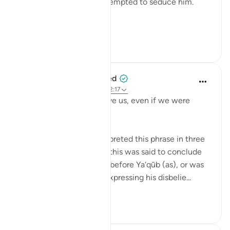
she was the one who attempted to seduce him.
To ex...
Xem tiếp
42
14
When the Stars Prostrated
5 năm trước
·
Tham chiếu
ayah 12:17
'But you would not believe us, even if we were
truthful.'
Tafsīr scholars have interpreted this phrase in three
ways, based on whether this was said to conclude
their opening statement before Ya‘qūb (as), or was
said in response to him expressing his disbelie...
Xem tiếp
0
0