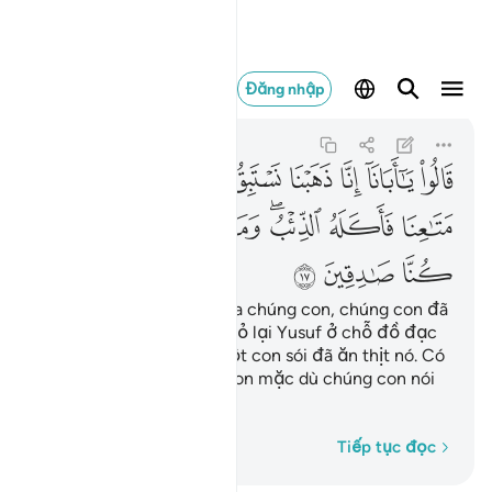
قالوا يا ابانا ان
Đăng nhập
Yusuf
12:17
12:17
ﱙ
ﱚ
ﱛ
ﱜ
ﱝ
ﱞ
ﱟ
ﱠ
ﱡ
ﱢ
ﱣﱤ
ﱥ
ﱦ
ﱧ
ﱨ
ﱩ
ﱪ
ﱫ
ﱬ
Chúng nói: “Thưa Cha của chúng con, chúng con đã
cùng nhau chạy đua và bỏ lại Yusuf ở chỗ đồ đạc
của chúng con, thế là một con sói đã ăn thịt nó. Có
lẽ cha không tin chúng con mặc dù chúng con nói
thật.”
Từng từ một
Tiếp tục đọc