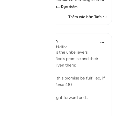
the Day of Resurrection
…
Đọc thêm
Thêm các bản Tafsir
Bài học
In the Shade of the Quran
31 tuần trước
·
Tham chiếu
ayah 36:48
Finally the surah mentions the unbelievers
expressed doubts about God's promise and their
ridicule of the warnings given them:
"They also ask: When will this promise be fulfilled, if
what you say be true?" (Verse 48)
God's promise is not brought forward or d...
Xem tiếp
0
0