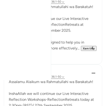
35 tuần trước
·
Tham chiếu
ayah 36:1-50
Assalamu Alaikum wa Rahmatullahi wa Barakatuh!
InshaAllah we will continue our Live Interactive
Reflection Workshops-ReflectionRetreats at
2:30pm (GMT)/ 6th December 2025.
These workshops are designed to help you in
reflecting on the Quran more effectively...
Xem tiếp
4
3
Hammad Fahim
45 tuần trước
·
Tham chiếu
ayah 36:1-50
Assalamu Alaikum wa Rahmatullahi wa Barakatuh!
InshaAllah we will continue our Live Interactive
Reflection Workshops-ReflectionRetreats today at
2:30pm (BST)/ 27th September 2025.