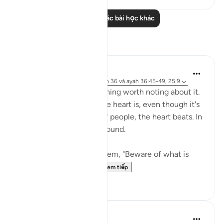
Đọc thêm các bài học khác
Suy ngẫm
Sirotum Daud
29 tuần trước
·
Tham chiếu
surah 36 và ayah 36:45-49, 25:9
The heart. There's something worth noting about it.
The thing about about the heart is, even though it's
hidden from the sights of people, the heart beats. In
other words, it makes a sound.
{ But when it is said to them, "Beware of what is
before you and what...
Xem tiếp
8
0
Hammad Fahim