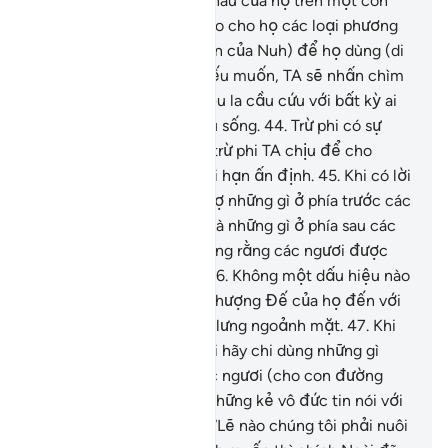
TA đã chuyên chở con cháu của họ trên một con
thuyền đầy.
42
.
TA đã tạo cho họ các loại phương
tiện tương tự (con thuyền của Nuh) để họ dùng (di
chuyển trên biển).
43
.
Nếu muốn, TA sẽ nhấn chìm
họ và họ sẽ không thể kêu la cầu cứu với bất kỳ ai
và họ sẽ không được cứu sống.
44
.
Trừ phi có sự
khoan dung từ nơi TA và trừ phi TA chịu để cho
hưởng lạc trong một thời hạn ấn định.
45
.
Khi có lời
bảo họ: “Các ngươi hãy sợ những gì ở phía trước các
ngươi (nơi cõi Đời Sau) và những gì ở phía sau các
ngươi (nơi trần gian), mong rằng các ngươi được
thương xót (nơi Allah).”
46
.
Không một dấu hiệu nào
trong các dấu hiệu của Thượng Đế của họ đến với
họ mà họ lại không quay lưng ngoảnh mặt.
47
.
Khi
có lời bảo họ: “Các ngươi hãy chi dùng những gì
Allah đã ban cấp cho các ngươi (cho con đường
chính nghĩa của Ngài).” Những kẻ vô đức tin nói với
những người có đức tin: “Lẽ nào chúng tôi phải nuôi