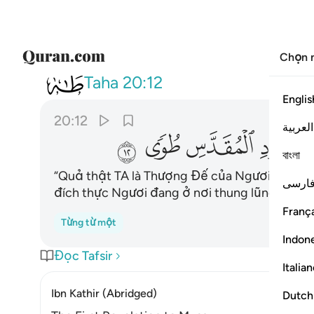
Chọn 
020
اني انا ربك فاخلع نعليك انك 
Taha
20:12
Englis
20:12
العربية
ﳀ
ﳁ
ﳂ
ﳃ
বাংলা
“Quả thật TA là Thượng Đế của Ngươi. Nào, Ng
ارسی
đích thực Ngươi đang ở nơi thung lũng Tuwa li
França
Từng từ một
Indon
Đọc Tafsir
Italia
Ibn Kathir (Abridged)
Dutch