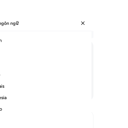
ngôn ngữ
Đăng nhập
Đọ
h
Chư
9
.
ﲺ
ﲻ
ﲼ
ﲽ
ﲾ
ﲿ
ch
th
ươi hãy cởi giày của Ngươi ra bởi
mì
ف
nh thiêng.”
ch
is
mộ
Tiếp tục đọc
đố
esia
đế
12
no
Ng
đa