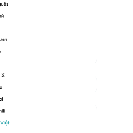
đã
guês
khả
ий
đí
he fire when he approached it.
th
nh
yah it says,
nh
ไทย
نُودِىَ مِن شَاطِىءِ الْوَادِى الأَيْمَنِ فِى الْبُقْعَةِ الْمُبَارَكَةِ مِنَ
…
Đọc thêm
th
e
vậ
Thêm các bản Tafsir
Tậ
Ng
中文
-
R
Xem các điểm giao nhau
u
Gh
Suy ngẫm
ol
Bạ
th
ili
Mohannad Hakeem
năm ngoái
·
 Việt
Tham chiếu
ayah 59:19, 28:30, 20:12, 27:9
Ep.7 : Story of Musa (AS) and life design -