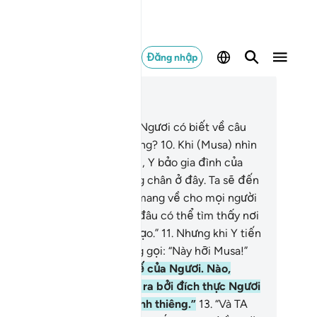
Đăng nhập
c trong ngữ cảnh
ơng 20, Trang 312, Juz 16
(Hỡi Thiên Sứ Muhammad), Ngươi có biết về câu
uyện của Musa (Moses) không?
10
.
Khi (Musa) nhìn
ấy một ngọn lửa (ở đằng xa), Y bảo gia đình của
nh: “Mọi người hãy tạm dừng chân ở đây. Ta sẽ đến
ỗ ngọn lửa biết đâu có thể mang về cho mọi người
t cục than hồng hoặc biết đâu có thể tìm thấy nơi
ng lửa đó một nguồn Chỉ Đạo.”
11
.
Nhưng khi Y tiến
n ngọn lửa thì bỗng có tiếng gọi: “Này hỡi Musa!”
.
“Quả thật TA là Thượng Đế của Ngươi. Nào,
ươi hãy cởi giày của Ngươi ra bởi đích thực Ngươi
ng ở nơi thung lũng Tuwa linh thiêng.”
13
.
“Và TA