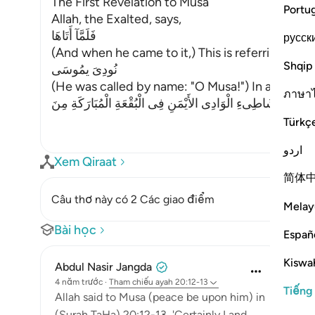
The First Revelation to Musa
Portu
Allah, the Exalted, says,
فَلَمَّآ أَتَاهَا
русск
(And when he came to it,) This is referring to t
Shqip
نُودِىَ يمُوسَى
(He was called by name: "O Musa!") In another A
ภาษา
Türkç
اردو
Xem Qiraat
简体
Câu thơ này có 2 Các giao điểm
Melay
Bài học
Españ
Kiswah
Abdul Nasir Jangda
4 năm trước
·
Tham chiếu
ayah 20:12-13
Tiếng
Allah said to Musa (peace be upon him) in
(Surah TaHa) 20:12-13, 'Certainly I and