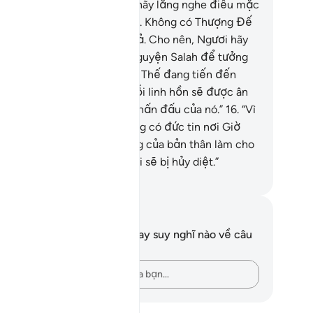
 chọn Ngươi. Vì vậy, Ngươi hãy lắng nghe điều mặc
i.”
14
.
“Quả thật, TA là Allah. Không có Thượng Đế
ch thực nào khác ngoài TA cả. Cho nên, Ngươi hãy
ờ phụng TA và hãy dâng lễ nguyện Salah để tưởng
ớ TA.”
15
.
“Quả thật Giờ Tận Thế đang tiến đến
ưng TA giữ kín nó để cho mỗi linh hồn sẽ được ân
ưởng tùy theo sự nỗ lực và phấn đấu của nó.”
16
.
“Vì
y, Ngươi chớ để cho ai không có đức tin nơi Giờ
n Thế và theo đuổi dục vọng của bản thân làm cho
ươi xao lãng nó để rồi Ngươi sẽ bị hủy diệt.”
uwwad Center
i chú và suy ngẫm
n không có bất kỳ ghi chú hay suy nghĩ nào về câu
ơ này.
Hãy ghi lại những suy nghĩ của bạn…