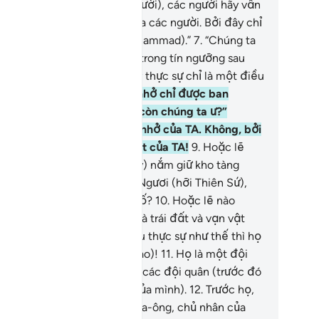
 (trên con đường của các người), các người hãy vẫn
m chặt vào các thần linh của các người. Bởi đây chỉ
 một mưu đồ (của hắn - Muhammad).”
7
.
“Chúng ta
ưa từng nghe đến điều này trong tín ngưỡng sau
ng của tổ tiên chúng ta. Đây thực sự chỉ là một điều
 đặt!”
8
.
“Lẽ nào Lời nhắc nhở chỉ được ban
ống cho hắn trong khi vẫn còn chúng ta ư?”
ông, họ hoài nghi Lời nhắc nhở của TA. Không, bởi
 họ chưa nếm mùi trừng phạt của TA!
9
.
Hoặc lẽ
o (những kẻ thờ đa thần này) nắm giữ kho tàng
ng Ân của Thượng Đế của Ngươi (hỡi Thiên Sứ),
ng Toàn Năng, Đấng Ban Bố?
10
.
Hoặc lẽ nào
yền thống trị các tầng trời và trái đất và vạn vật
ữa trời đất thuộc về họ? Nếu thực sự như thế thì họ
y tìm cách đi lên đó (xem nào)!
11
.
Họ là một đội
ân sẽ bị đánh bại giống như các đội quân (trước đó
 phủ nhận các vị Thiên Sứ của mình).
12
.
Trước họ,
m dân của Nuh, ‘Ad và Pha-ra-ông, chủ nhân của