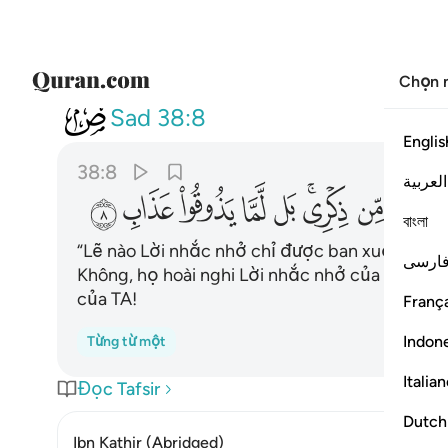
Chọn 
038
اانزل عليه الذكر من بينن
Sad
38:8
Englis
38:8
العربية
ﲑ
ﲒ
ﲓﲔ
ﲕ
ﲖ
ﲗ
ﲘ
ﲙ
বাংলা
“Lẽ nào Lời nhắc nhở chỉ được ban xuống cho 
ارسی
Không, họ hoài nghi Lời nhắc nhở của TA. Khô
của TA!
França
Indon
Từng từ một
Italia
Đọc Tafsir
Dutch
Ibn Kathir (Abridged)