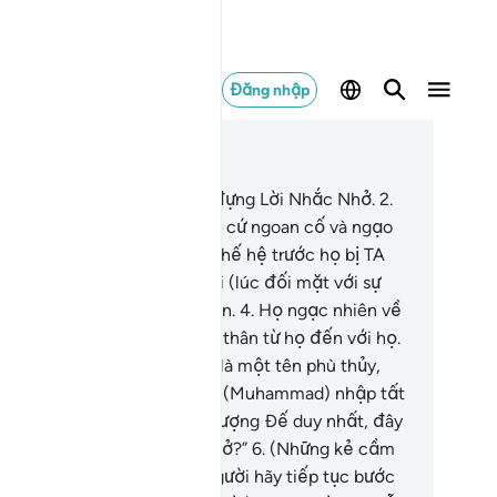
Đăng nhập
c trong ngữ cảnh
ơng 38, Trang 453, Juz 23
Sad.[1] Thề bởi Qur’an chứa đựng Lời Nhắc Nhở.
2
.
y nhiên, những kẻ vô đức tin cứ ngoan cố và ngạo
n.
3
.
Đã có không biết bao thế hệ trước họ bị TA
u diệt! Họ cầu xin sự cứu rỗi (lúc đối mặt với sự
ừng phạt) nhưng đã quá muộn.
4
.
Họ ngạc nhiên về
ệc một người cảnh báo xuất thân từ họ đến với họ.
ững kẻ vô đức tin nói: “Đây là một tên phù thủy,
t kẻ nói dối.”
5
.
“Lẽ nào hắn (Muhammad) nhập tất
 các thần linh thành một Thượng Ðế duy nhất, đây
ả là một điều hết sức quái gở?”
6
.
(Những kẻ cầm
u trong bọn họ nói:) “Các người hãy tiếp tục bước