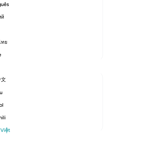
đi
guês
whid and the Qur'an
bá
e sending of the Messenger of Allah as a
ий
là
 the Ayah:
ch
أَك
cù
bịa
ไทย
xu
Thêm các bản Tafsir
e
Kh
vì
nà
中文
Hồ
Đấ
u
 the unbelievers were most amazed at,
qu
ing at his insistence on it. They also
gi
ol
their utmost to turn them awa...
Xem tiếp
hã
ili
qu
đã
 Việt
đá
học khác