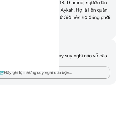
c cột trụ cũng đã phủ nhận.
13
.
Thamud, người dân
a Lut và dân cư của khu rừng Aykah. Họ là liên quân.
.
Tất cả đều phủ nhận các Sứ Giả nên họ đáng phải
trừng phạt.
uwwad Center
i chú và suy ngẫm
n không có bất kỳ ghi chú hay suy nghĩ nào về câu
ơ này.
Hãy ghi lại những suy nghĩ của bạn…