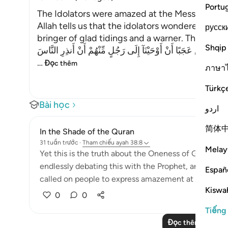
Portu
The Idolators were amazed at the Message, Ta
Allah tells us that the idolators wondered at th
русск
bringer of glad tidings and a warner. This is like
Shqip
َانَ لِلنَّاسِ عَجَبًا أَنْ أَوْحَيْنَآ إِلَى رَجُلٍ مِّنْهُمْ أَنْ أَنذِرِ النَّاسَ
…
Đọc thêm
ภาษา
Türkç
Bài học
اردو
简体
In the Shade of the Quran
31 tuần trước
·
Tham chiếu
ayah 38:8
Melay
Yet this is the truth about the Oneness of God that
endlessly debating this with the Prophet, and wonder
Españ
called on people to express amazement at it, doing 
Kiswah
0
0
Tiếng
Đọc thêm các bài 