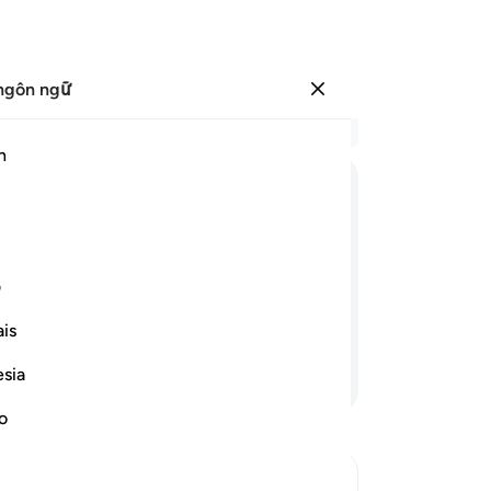
ngôn ngữ
Đăng nhập
Đọ
h
Chư
1
.
ﲈ
ﲉ
ﲊ
ﲋ
ﲌﲍ
ﲎ
ﲏ
ﲐ
Tu
mạ
hắn trong khi vẫn còn chúng ta ư?”
tiê
ف
ng, bởi vì họ chưa nếm mùi trừng phạt
tr
is
vi
Nh
esia
Tiếp tục đọc
mộ
cả
no
qu
đầ