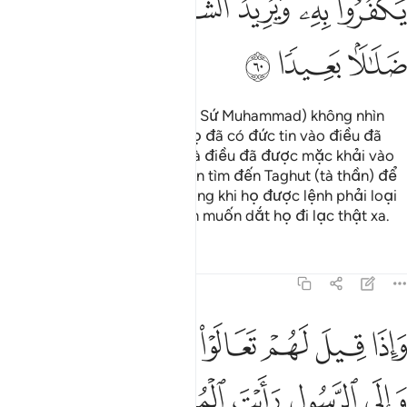
ﱗ
ﱘﱙ
ﱚ
ﱛ
ﱜ
ﱝ
ﱞ
ﱟ
ﱠ
Phải chăng Ngươi (hỡi Thiên Sứ Muhammad) không nhìn
thấy những kẻ khẳng định họ đã có đức tin vào điều đã
được mặc khải cho Ngươi và điều đã được mặc khải vào
thời trước Ngươi ư? Họ muốn tìm đến Taghut (tà thần) để
nhờ nó xét xử cho bọn họ trong khi họ được lệnh phải loại
bỏ (tà thần). Và Shaytan luôn muốn dắt họ đi lạc thật xa.
Tafsirs
Bài học
Suy ngẫm
4:61
ﱡ
ﱢ
ﱣ
ﱤ
ﱥ
ﱦ
ﱧ
ﱨ
اذا قيل لهم تعالوا الى ما انزل الله والى الرسول رايت المنافقين يصدو
َإِذَا قِيلَ لَهُمْ تَعَالَوْا۟ إِلَىٰ مَآ أَنزَلَ ٱللَّهُ وَإِلَى ٱلرَّسُولِ رَأَيْتَ ٱلْمُنَـٰفِقِ
ﱩ
ﱪ
ﱫ
ﱬ
ﱭ