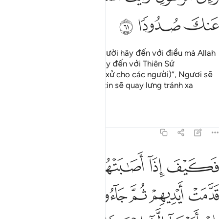
ﱮ
ﱯ
ﱰ
Và khi có lời bảo họ: “Các người hãy đến với điều mà Allah
đã mặc khải và các người hãy đến với Thiên Sứ
(Muhammad để Người phân xử cho các người)”, Ngươi sẽ
thấy những tên giả tạo đức tin sẽ quay lưng tránh xa
Ngươi.
Tafsirs
Bài học
Suy ngẫm
4:62
ﱱ
ﱲ
ﱳ
ﱴ
ﱵ
كيف اذا اصابتهم مصيبة بما قدمت ايديهم ثم جاءوك يحلفون بالله ان اردنا 
َكَيْفَ إِذَآ أَصَـٰبَتْهُم مُّصِيبَةٌۢ بِمَا قَدَّمَتْ أَيْدِيهِمْ ثُمَّ جَآءُوكَ يَحْلِفُونَ بِٱللَّهِ إِنْ 
ﱶ
ﱷ
ﱸ
ﱹ
ﱺ
ﱻ