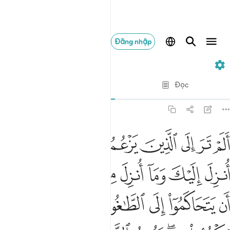
Đăng nhập
4. An-Nisa
Từng câu từng chữ
Đọc
Bản dịch
: Translation Pioneers Center
4:60
ﱁ
ﱂ
ﱃ
ﱄ
ﱅ
ﱆ
ﱇ
ﱈ
لم تر الى الذين يزعمون انهم امنوا بما انزل اليك وما انزل من قبلك يري
َلَمْ تَرَ إِلَى ٱلَّذِينَ يَزْعُمُونَ أَنَّهُمْ ءَامَنُوا۟ بِمَآ أُنزِلَ إِلَيْكَ وَمَآ أُنزِلَ مِ
ﱉ
ﱊ
ﱋ
ﱌ
ﱍ
ﱎ
ﱏ
ﱐ
ﱑ
ﱒ
ﱓ
ﱔ
ﱕ
ﱖ