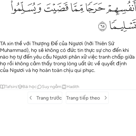
ﲹ
ﲺ
ﲻ
ﲼ
ﲽ
ﲾ
ﲿ
TA xin thề với Thượng Đế của Ngươi (hỡi Thiên Sứ
Muhammad), họ sẽ không có đức tin thực sự cho đến khi
nào họ tự đến yêu cầu Ngươi phân xử việc tranh chấp giữa
họ rồi không cảm thấy trong lòng uất ức về quyết định
của Ngươi và họ hoàn toàn chịu qui phục.
Tafsirs
Bài học
Suy ngẫm
Hadith
Trang trước
Trang tiếp theo