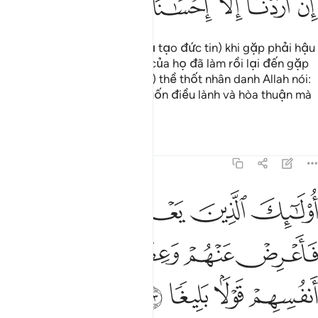
ﱼ
ﱽ
ﱾ
ﱿ
ﲀ
ﲁ
Là như thế nào (những kẻ giả tạo đức tin) khi gặp phải hậu
quả do những gì mà đôi tay của họ đã làm rồi lại đến gặp
Ngươi (Thiên Sứ Muhammad) thề thốt nhân danh Allah nói:
“Chắc chắn chúng tôi chỉ muốn điều lành và hòa thuận mà
thôi.”?!
Tafsirs
Bài học
Suy ngẫm
4:63
ﲂ
ﲃ
ﲄ
ﲅ
ﲆ
ﲇ
ﲈ
ولايك الذين يعلم الله ما في قلوبهم فاعرض عنهم وعظهم وقل لهم في انف
ُو۟لَـٰٓئِكَ ٱلَّذِينَ يَعْلَمُ ٱللَّهُ مَا فِى قُلُوبِهِمْ فَأَعْرِضْ عَنْهُمْ وَعِظْهُمْ وَقُل لَّ
ﲉ
ﲊ
ﲋ
ﲌ
ﲍ
ﲎ
ﲏ
ﲐ
ﲑ
ﲒ