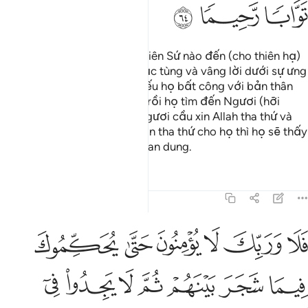
ﲩ
ﲪ
ﲫ
TA đã không gởi bất cứ vị Thiên Sứ nào đến (cho thiên hạ)
ngoài mục đích để được phục tùng và vâng lời dưới sự ưng
thuận của Allah. Tuy nhiên, nếu họ bất công với bản thân
mình (bởi hành động tội lỗi) rồi họ tìm đến Ngươi (hỡi
Thiên Sứ Muhammad) nhờ Ngươi cầu xin Allah tha thứ và
Thiên Sứ (Muhammad) cầu xin tha thứ cho họ thì họ sẽ thấy
Allah hằng tha thứ, hằng khoan dung.
Tafsirs
Bài học
Suy ngẫm
4:65
ﲬ
ﲭ
ﲮ
ﲯ
ﲰ
ﲱ
لا وربك لا يومنون حتى يحكموك فيما شجر بينهم ثم لا يجدوا في انفسهم
َلَا وَرَبِّكَ لَا يُؤْمِنُونَ حَتَّىٰ يُحَكِّمُوكَ فِيمَا شَجَرَ بَيْنَهُمْ ثُمَّ لَا يَجِدُوا۟ فِىٓ 
ﲲ
ﲳ
ﲴ
ﲵ
ﲶ
ﲷ
ﲸ