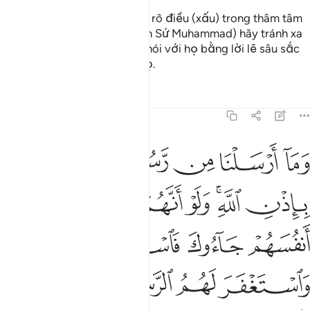
Đó là những kẻ mà Allah biết rõ điều (xấu) trong thâm tâm
họ. Thế nên, Ngươi (hỡi Thiên Sứ Muhammad) hãy tránh xa
họ, hãy cảnh báo họ và hãy nói với họ bằng lời lẽ sâu sắc
và thấm thía vào bản thân họ.
Tafsirs
Bài học
Suy ngẫm
4:64
ﲓ
ﲔ
ﲕ
ﲖ
ﲗ
ﲘ
ما ارسلنا من رسول الا ليطاع باذن الله ولو انهم اذ ظلموا انفسهم جاءوك
َمَآ أَرْسَلْنَا مِن رَّسُولٍ إِلَّا لِيُطَاعَ بِإِذْنِ ٱللَّهِ ۚ وَلَوْ أَنَّهُمْ إِذ ظَّلَمُوٓا۟ 
ﲙ
ﲚﲛ
ﲜ
ﲝ
ﲞ
ﲟ
ﲠ
ﲡ
ﲢ
ﲣ
ﲤ
ﲥ
ﲦ
ﲧ
ﲨ