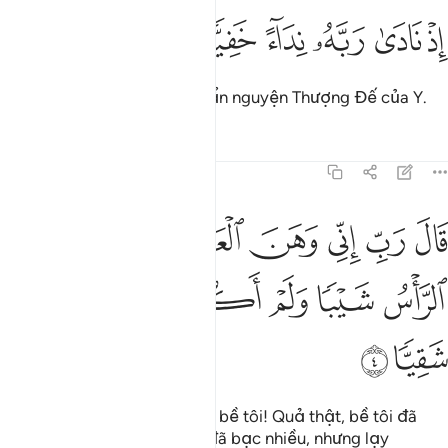
ﱉ
ﱊ
ذ نادى ربه نداء خفيا ٣
ﱋ
ﱌ
ﱍ
ﱎ
ِذْ نَادَىٰ رَبَّهُۥ نِدَآءً خَفِيًّۭا ٣
Khi Y âm thầm thành tâm khẩn nguyện Thượng Đế của Y.
Tafsirs
Bài học
Suy ngẫm
19:4
ﱏ
ﱐ
ﱑ
ﱒ
ﱓ
ﱔ
ﱕ
ال رب اني وهن العظم مني واشتعل الراس شيبا ولم اكن بدعايك رب ش
َالَ رَبِّ إِنِّى وَهَنَ ٱلْعَظْمُ مِنِّى وَٱشْتَعَلَ ٱلرَّأْسُ شَيْبًۭا وَلَمْ أَكُنۢ بِدُع
ﱖ
ﱗ
ﱘ
ﱙ
ﱚ
ﱛ
ﱜ
ﱝ
Y khấn: “Lạy Thượng Đế của bề tôi! Quả thật, bề tôi đã
yếu xương cốt, mái đầu thì đã bạc nhiều, nhưng lạy