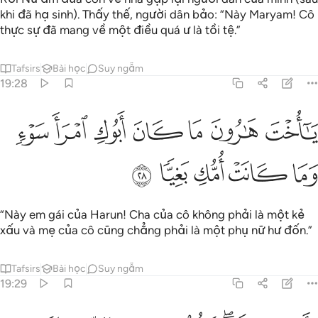
khi đã hạ sinh). Thấy thế, người dân bảo: “Này Maryam! Cô
thực sự đã mang về một điều quá ư là tồi tệ.”
Tafsirs
Bài học
Suy ngẫm
19:28
ﱡ
ﱢ
ﱣ
ﱤ
ﱥ
ا اخت هارون ما كان ابوك امرا سوء وما كانت امك بغيا ٢٨
ﱦ
ﱧ
َـٰٓأُخْتَ هَـٰرُونَ مَا كَانَ أَبُوكِ ٱمْرَأَ سَوْءٍۢ وَمَا كَانَتْ أُمُّكِ بَغِيًّۭا ٢٨
ﱨ
ﱩ
ﱪ
ﱫ
ﱬ
“Này em gái của Harun! Cha của cô không phải là một kẻ
xấu và mẹ của cô cũng chẳng phải là một phụ nữ hư đốn.”
Tafsirs
Bài học
Suy ngẫm
19:29