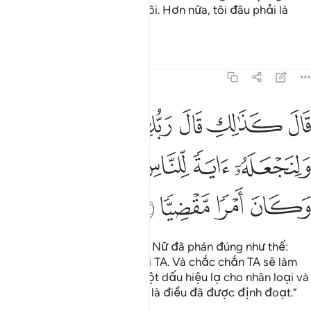
phàm nào chạm đến người tôi. Hơn nữa, tôi đâu phải là
một người phụ nữ hư đốn.”
Tafsirs
Bài học
Suy ngẫm
19:21
ﲙ
ﲚ
ﲛ
ﲜ
ﲝ
ﲞ
ﲟﲠ
ال كذالك قال ربك هو علي هين ولنجعله اية للناس ورحمة منا وكان امرا
َالَ كَذَٰلِكِ قَالَ رَبُّكِ هُوَ عَلَىَّ هَيِّنٌۭ ۖ وَلِنَجْعَلَهُۥٓ ءَايَةًۭ لِّلنَّاسِ وَرَح
ﲡ
ﲢ
ﲣ
ﲤ
ﲥﲦ
ﲧ
ﲨ
ﲩ
ﲪ
(Jibril) bảo: “Thượng Đế của Nữ đã phán đúng như thế:
Việc đó rất đơn giản đối với TA. Và chắc chắn TA sẽ làm
cho đứa con trai đó thành một dấu hiệu lạ cho nhân loại và
là một hồng ân từ nơi TA. Đó là điều đã được định đoạt.”