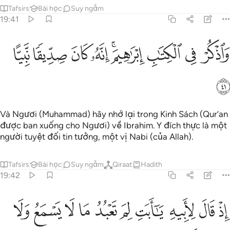
Tafsirs
Bài học
Suy ngẫm
19:41
ﱗ
ﱘ
ﱙ
ﱚﱛ
ﱜ
اذكر في الكتاب ابراهيم انه كان صديقا نبيا ٤١
ﱝ
ﱞ
ﱟ
َٱذْكُرْ فِى ٱلْكِتَـٰبِ إِبْرَٰهِيمَ ۚ إِنَّهُۥ كَانَ صِدِّيقًۭا نَّبِيًّا ٤١
ﱠ
Và Ngươi (Muhammad) hãy nhớ lại trong Kinh Sách (Qur’an
được ban xuống cho Ngươi) về Ibrahim. Y đích thực là một
người tuyệt đối tin tưởng, một vị Nabi (của Allah).
Tafsirs
Bài học
Suy ngẫm
Qiraat
Hadith
19:42
ﱡ
ﱢ
ﱣ
ﱤ
ﱥ
ﱦ
ﱧ
ﱨ
ﱩ
ذ قال لابيه يا ابت لم تعبد ما لا يسمع ولا يبصر ولا يغني عنك شييا ٤٢
ﱪ
ِذْ قَالَ لِأَبِيهِ يَـٰٓأَبَتِ لِمَ تَعْبُدُ مَا لَا يَسْمَعُ وَلَا يُبْصِرُ وَلَا يُغْنِى عَنكَ شَيْـًۭٔا ٤٢