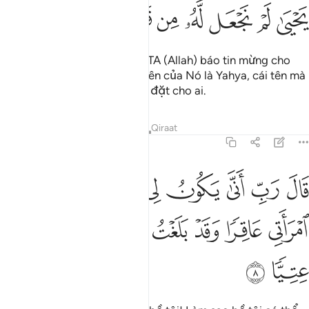
ﱻ
ﱼ
ﱽ
ﱾ
ﱿ
ﲀ
ﲁ
ﲂ
Này hỡi Zakariya! Quả thật, TA (Allah) báo tin mừng cho
Ngươi về một đứa con trai; tên của Nó là Yahya, cái tên mà
từ trước đến nay TA chưa hề đặt cho ai.
Tafsirs
Bài học
Suy ngẫm
Qiraat
19:8
ﲃ
ﲄ
ﲅ
ﲆ
ﲇ
ﲈ
ﲉ
ال رب انى يكون لي غلام وكانت امراتي عاقرا وقد بلغت من الكبر عتيا 
َالَ رَبِّ أَنَّىٰ يَكُونُ لِى غُلَـٰمٌۭ وَكَانَتِ ٱمْرَأَتِى عَاقِرًۭا وَقَدْ بَلَغْتُ مِنَ ٱ
ﲊ
ﲋ
ﲌ
ﲍ
ﲎ
ﲏ
ﲐ
ﲑ