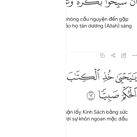
ﲷ
ﲸ
ﲹ
ﲺ
ﲻ
Rồi (Zakariya) bước ra khỏi phòng cầu nguyện đến gặp
người dân của Y và ra dấu bảo họ tán dương (Allah) sáng
chiều.
Tafsirs
Bài học
Suy ngẫm
19:12
ﱁ
ﱂ
ﱃ
ا يحيى خذ الكتاب بقوة واتيناه الحكم صبيا ١٢
ﱄﱅ
ﱆ
َـٰيَحْيَىٰ خُذِ ٱلْكِتَـٰبَ بِقُوَّةٍۢ ۖ وَءَاتَيْنَـٰهُ ٱلْحُكْمَ صَبِيًّۭا ١٢
ﱇ
ﱈ
ﱉ
Này hỡi Yahya! Ngươi hãy nhận lấy Kinh Sách bằng sức
mạnh, và TA đã ban cho Ngươi sự khôn ngoan mặc dầu
Ngươi hãy còn nhỏ tuổi.