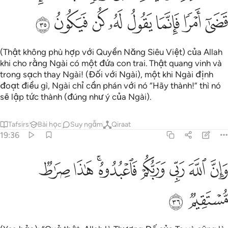
ﲵ
ﲶ
ﲷ
ﲸ
ﲹ
ﲺ
ﲻ
ﲼ
(Thật không phù hợp với Quyền Năng Siêu Việt) của Allah
khi cho rằng Ngài có một đứa con trai. Thật quang vinh và
trong sạch thay Ngài! (Đối với Ngài), một khi Ngài định
đoạt điều gì, Ngài chỉ cần phán với nó “Hãy thành!” thì nó
sẽ lập tức thành (đúng như ý của Ngài).
Tafsirs
Bài học
Suy ngẫm
Qiraat
19:36
ﲽ
ﲾ
ﲿ
ﳀ
ﳁﳂ
ﳃ
ان الله ربي وربكم فاعبدوه هاذا صراط مستقيم ٣٦
ﳄ
َإِنَّ ٱللَّهَ رَبِّى وَرَبُّكُمْ فَٱعْبُدُوهُ ۚ هَـٰذَا صِرَٰطٌۭ مُّسْتَقِيمٌۭ ٣٦
ﳅ
ﳆ