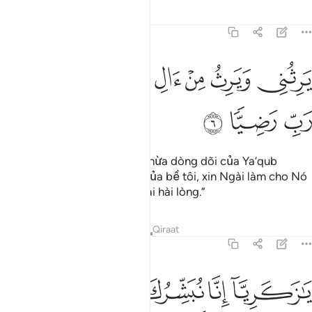
Tafsirs
Bài học
Suy ngẫm
19:6
ﱬ
ﱭ
ﱮ
ﱯ
رثني ويرث من ال يعقوب واجعله رب رضيا ٦
ﱰﱱ
ﱲ
َرِثُنِى وَيَرِثُ مِنْ ءَالِ يَعْقُوبَ ۖ وَٱجْعَلْهُ رَبِّ رَضِيًّۭا ٦
ﱳ
ﱴ
ﱵ
“Nó sẽ kế thừa bề tôi và kế thừa dòng dõi của Ya’qub
(Jacob), và lạy Thượng Đế của bề tôi, xin Ngài làm cho Nó
thành người bề tôi được Ngài hài lòng.”
Tafsirs
Bài học
Suy ngẫm
Qiraat
19:7
ﱶ
ﱷ
ﱸ
ﱹ
ﱺ
ا زكريا انا نبشرك بغلام اسمه يحيى لم نجعل له من قبل سميا ٧
َـٰزَكَرِيَّآ إِنَّا نُبَشِّرُكَ بِغُلَـٰمٍ ٱسْمُهُۥ يَحْيَىٰ لَمْ نَجْعَل لَّهُۥ مِن قَبْلُ سَمِيًّۭا ٧