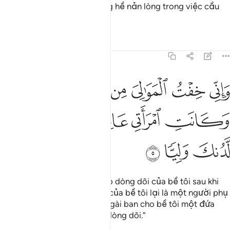
Thượng Đế, bề tôi vẫn không hề nản lòng trong việc cầu
xin Ngài.”
Tafsirs
Bài học
Suy ngẫm
19:5
ﱞ
ﱟ
ﱠ
ﱡ
ﱢ
اني خفت الموالي من ورايي وكانت امراتي عاقرا فهب لي من لدنك وليا
َإِنِّى خِفْتُ ٱلْمَوَٰلِىَ مِن وَرَآءِى وَكَانَتِ ٱمْرَأَتِى عَاقِرًۭا فَهَبْ لِى مِن لَّ
ﱣ
ﱤ
ﱥ
ﱦ
ﱧ
ﱨ
ﱩ
ﱪ
ﱫ
“Và bề tôi thật sự lo lắng cho dòng dõi của bề tôi sau khi
bề tôi (chết đi) trong lúc vợ của bề tôi lại là một người phụ
nữ hiếm muộn. Bởi thế, xin Ngài ban cho bề tôi một đứa
con từ nơi Ngài để tiếp tục dòng dõi.”