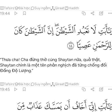
Tafsirs
Bài học
Suy ngẫm
Qiraat
Hadith
19:44
ﱿ
ﲀ
ﲁ
ﲂﲃ
ﲄ
ﲅ
ا ابت لا تعبد الشيطان ان الشيطان كان للرحمان عصيا ٤٤
ﲆ
َـٰٓأَبَتِ لَا تَعْبُدِ ٱلشَّيْطَـٰنَ ۖ إِنَّ ٱلشَّيْطَـٰنَ كَانَ لِلرَّحْمَـٰنِ عَصِيًّۭا ٤٤
ﲇ
ﲈ
ﲉ
“Thưa cha! Cha đừng thờ cúng Shaytan nữa, quả thật,
Shaytan chính là một tên phản nghịch đã từng chống đối
Đấng Độ Lượng.”
Tafsirs
Bài học
Suy ngẫm
Qiraat
Hadith
19:45
ﲊ
ﲋ
ﲌ
ﲍ
ﲎ
ﲏ
ﲐ
ا ابت اني اخاف ان يمسك عذاب من الرحمان فتكون للشيطان وليا ٤٥
َـٰٓأَبَتِ إِنِّىٓ أَخَافُ أَن يَمَسَّكَ عَذَابٌۭ مِّنَ ٱلرَّحْمَـٰنِ فَتَكُونَ لِلشَّيْطَـٰنِ وَلِي