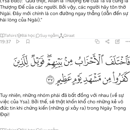
(Ysa bảo): “Quả thật, Allah là Thượng Đế của Ta và cũng là
Thượng Đế của các người. Bởi vậy, các người hãy tôn thờ
Ngài. Đây mới chính là con đường ngay thẳng (dẫn đến sự
hài lòng của Ngài).”
Tafsirs
Bài học
Suy ngẫm
Qiraat
19:37
ﳇ
ﳈ
ﳉ
ﳊﳋ
ﳌ
ﳍ
اختلف الاحزاب من بينهم فويل للذين كفروا من مشهد يوم عظيم ٣٧
َٱخْتَلَفَ ٱلْأَحْزَابُ مِنۢ بَيْنِهِمْ ۖ فَوَيْلٌۭ لِّلَّذِينَ كَفَرُوا۟ مِن مَّشْهَدِ يَوْمٍ عَ
ﳎ
ﳏ
ﳐ
ﳑ
ﳒ
ﳓ
Tuy nhiên, những nhóm phái đã bất đồng với nhau (về sự
việc của Ysa). Bởi thế, sẽ thật khốn khổ cho những kẻ vô
đức tin khi chứng kiến (những gì xảy ra) trong Ngày Trọng
Đại!