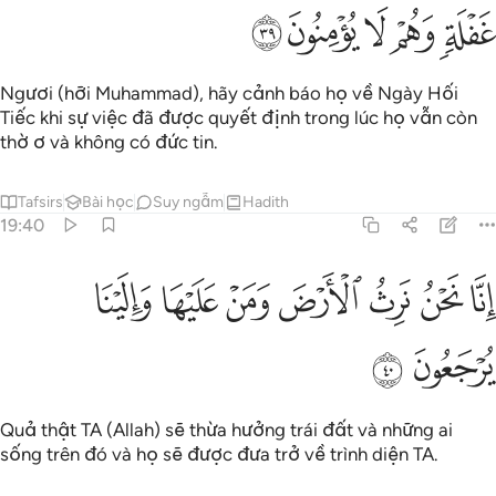
ﱉ
ﱊ
ﱋ
ﱌ
ﱍ
Ngươi (hỡi Muhammad), hãy cảnh báo họ về Ngày Hối
Tiếc khi sự việc đã được quyết định trong lúc họ vẫn còn
thờ ơ và không có đức tin.
Tafsirs
Bài học
Suy ngẫm
Hadith
19:40
ﱎ
ﱏ
ﱐ
ﱑ
ﱒ
نا نحن نرث الارض ومن عليها والينا يرجعون ٤٠
ﱓ
ﱔ
ِنَّا نَحْنُ نَرِثُ ٱلْأَرْضَ وَمَنْ عَلَيْهَا وَإِلَيْنَا يُرْجَعُونَ ٤٠
ﱕ
ﱖ
Quả thật TA (Allah) sẽ thừa hưởng trái đất và những ai
sống trên đó và họ sẽ được đưa trở về trình diện TA.