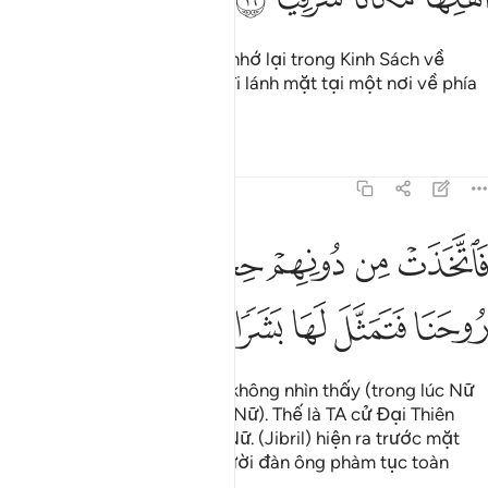
Và Ngươi (Muhammad) hãy nhớ lại trong Kinh Sách về
Maryam khi Nữ rời gia đình đi lánh mặt tại một nơi về phía
Đông.
Tafsirs
Bài học
Suy ngẫm
19:17
ﱮ
ﱯ
ﱰ
ﱱ
ﱲ
اتخذت من دونهم حجابا فارسلنا اليها روحنا فتمثل لها بشرا سويا ١٧
ﱳ
َٱتَّخَذَتْ مِن دُونِهِمْ حِجَابًۭا فَأَرْسَلْنَآ إِلَيْهَا رُوحَنَا فَتَمَثَّلَ لَهَا بَشَرًۭا س
ﱴ
ﱵ
ﱶ
ﱷ
ﱸ
ﱹ
Nữ che một bức màn để họ không nhìn thấy (trong lúc Nữ
thờ phượng Thượng Đế của Nữ). Thế là TA cử Đại Thiên
Thần Jibril của TA đến gặp Nữ. (Jibril) hiện ra trước mặt
Nữ trên hình hài của một người đàn ông phàm tục toàn
diện.