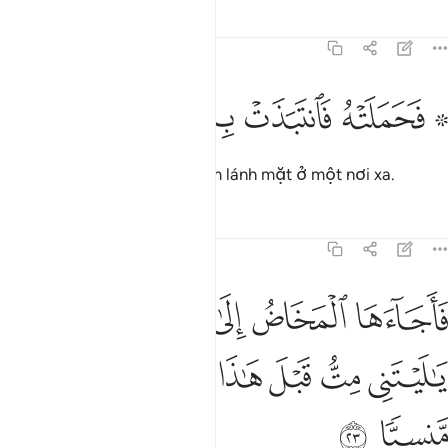
Tafsirs
Bài học
Suy ngẫm
19:22
ﲫ ﲬ
ﲭ
۞ حملته فانتبذت به مكانا قصيا ٢٢
ﲮ
ﲯ
ﲰ
ﲱ
۞ َحَمَلَتْهُ فَٱنتَبَذَتْ بِهِۦ مَكَانًۭا قَصِيًّۭا ٢٢
Thế rồi Nữ đã thụ thai và tạm lánh mặt ở một nơi xa.
Tafsirs
Bài học
Suy ngẫm
19:23
ﲲ
ﲳ
ﲴ
ﲵ
ﲶ
ﲷ
اجاءها المخاض الى جذع النخلة قالت يا ليتني مت قبل هاذا وكنت نسيا م
َأَجَآءَهَا ٱلْمَخَاضُ إِلَىٰ جِذْعِ ٱلنَّخْلَةِ قَالَتْ يَـٰلَيْتَنِى مِتُّ قَبْلَ هَـٰذَا وَكُن
ﲸ
ﲹ
ﲺ
ﲻ
ﲼ
ﲽ
ﲾ
ﲿ