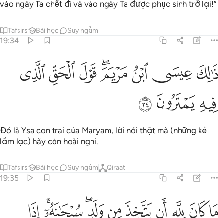
vào ngày Ta chết đi và vào ngày Ta được phục sinh trở lại!”
Tafsirs
Bài học
Suy ngẫm
19:34
ﲟ
ﲠ
ﲡ
ﲢﲣ
ﲤ
الك عيسى ابن مريم قول الحق الذي فيه يمترون ٣٤
ﲥ
ﲦ
َٰلِكَ عِيسَى ٱبْنُ مَرْيَمَ ۚ قَوْلَ ٱلْحَقِّ ٱلَّذِى فِيهِ يَمْتَرُونَ ٣٤
ﲧ
ﲨ
ﲩ
Đó là Ysa con trai của Maryam, lời nói thật mà (những kẻ
lầm lạc) hãy còn hoài nghi.
Tafsirs
Bài học
Suy ngẫm
Qiraat
19:35
ﲪ
ﲫ
ﲬ
ﲭ
ﲮ
ﲯ
ﲰﲱ
ﲲﲳ
ﲴ
ا كان لله ان يتخذ من ولد سبحانه اذا قضى امرا فانما يقول له كن فيكون 
َا كَانَ لِلَّهِ أَن يَتَّخِذَ مِن وَلَدٍۢ ۖ سُبْحَـٰنَهُۥٓ ۚ إِذَا قَضَىٰٓ أَمْرًۭا فَإِنَّمَا يَقُولُ لَهُۥ كُن فَيَ