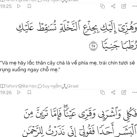
19:25
ﳋ
ﳌ
ﳍ
ﳎ
هزي اليك بجذع النخلة تساقط عليك رطبا جنيا ٢٥
ﳏ
ﳐ
َهُزِّىٓ إِلَيْكِ بِجِذْعِ ٱلنَّخْلَةِ تُسَـٰقِطْ عَلَيْكِ رُطَبًۭا جَنِيًّۭا ٢٥
ﳑ
ﳒ
ﳓ
“Và mẹ hãy lắc thân cây chà là về phía mẹ, trái chín tươi sẽ
rụng xuống ngay chỗ mẹ.”
Tafsirs
Bài học
Suy ngẫm
Qiraat
19:26
ﱁ
ﱂ
ﱃ
ﱄﱅ
ﱆ
ﱇ
ﱈ
كلي واشربي وقري عينا فاما ترين من البشر احدا فقولي اني نذرت للرحم
َكُلِى وَٱشْرَبِى وَقَرِّى عَيْنًۭا ۖ فَإِمَّا تَرَيِنَّ مِنَ ٱلْبَشَرِ أَحَدًۭا فَقُولِىٓ إِنِّ
ﱉ
ﱊ
ﱋ
ﱌ
ﱍ
ﱎ