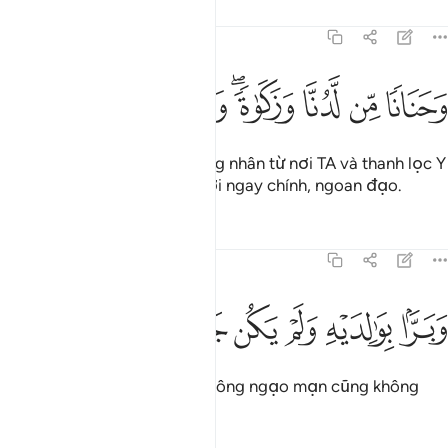
Tafsirs
Bài học
Suy ngẫm
19:13
ﱊ
ﱋ
ﱌ
حنانا من لدنا وزكاة وكان تقيا ١٣
ﱍﱎ
ﱏ
ﱐ
ﱑ
َحَنَانًۭا مِّن لَّدُنَّا وَزَكَوٰةًۭ ۖ وَكَانَ تَقِيًّۭا ١٣
TA đã thương xót Y bằng lòng nhân từ nơi TA và thanh lọc Y
trong sạch; và Y là một người ngay chính, ngoan đạo.
Tafsirs
Bài học
Suy ngẫm
19:14
ﱒ
ﱓ
ﱔ
برا بوالديه ولم يكن جبارا عصيا ١٤
ﱕ
ﱖ
ﱗ
ﱘ
َبَرًّۢا بِوَٰلِدَيْهِ وَلَمْ يَكُن جَبَّارًا عَصِيًّۭا ١٤
Y hiếu thảo với cha mẹ và không ngạo mạn cũng không
phản nghịch.