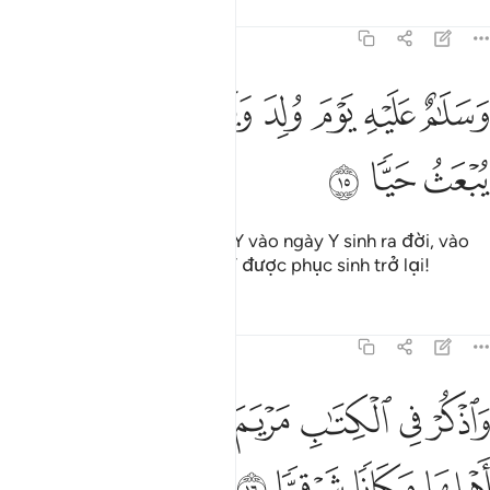
Tafsirs
Bài học
Suy ngẫm
19:15
ﱙ
ﱚ
ﱛ
ﱜ
ﱝ
سلام عليه يوم ولد ويوم يموت ويوم يبعث حيا ١٥
ﱞ
ﱟ
َسَلَـٰمٌ عَلَيْهِ يَوْمَ وُلِدَ وَيَوْمَ يَمُوتُ وَيَوْمَ يُبْعَثُ حَيًّۭا ١٥
ﱠ
ﱡ
ﱢ
Và sự bình an được ban cho Y vào ngày Y sinh ra đời, vào
ngày Y chết đi và vào ngày Y được phục sinh trở lại!
Tafsirs
Bài học
Suy ngẫm
19:16
ﱣ
ﱤ
ﱥ
ﱦ
ﱧ
اذكر في الكتاب مريم اذ انتبذت من اهلها مكانا شرقيا ١٦
ﱨ
ﱩ
َٱذْكُرْ فِى ٱلْكِتَـٰبِ مَرْيَمَ إِذِ ٱنتَبَذَتْ مِنْ أَهْلِهَا مَكَانًۭا شَرْقِيًّۭا ١٦
ﱪ
ﱫ
ﱬ
ﱭ