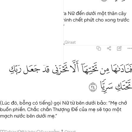
Rồi những cơn đau đẻ đã đưa Nữ đến dưới một thân cây
chà là. Nữ (rên rỉ:) “Phải chi mình chết phứt cho xong trước
việc này và bị quên bẵng đi!”
Tafsirs
Bài học
Suy ngẫm
Qiraat
19:24
ﳀ
ﳁ
ﳂ
ﳃ
ﳄ
ﳅ
ناداها من تحتها الا تحزني قد جعل ربك تحتك سريا ٢٤
ﳆ
ﳇ
َنَادَىٰهَا مِن تَحْتِهَآ أَلَّا تَحْزَنِى قَدْ جَعَلَ رَبُّكِ تَحْتَكِ سَرِيًّۭا ٢٤
ﳈ
ﳉ
ﳊ
(Lúc đó, bỗng có tiếng) gọi Nữ từ bên dưới bảo: “Mẹ chớ
buồn phiền. Chắc chắn Thượng Đế của mẹ sẽ tạo một
mạch nước bên dưới mẹ.”
Tafsirs
Bài học
Suy ngẫm
Qiraat