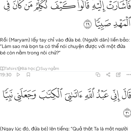
ﱭ
ﱮﱯ
ﱰ
ﱱ
ﱲ
اشارت اليه قالوا كيف نكلم من كان في المهد صبيا ٢٩
ﱳ
ﱴ
ﱵ
َأَشَارَتْ إِلَيْهِ ۖ قَالُوا۟ كَيْفَ نُكَلِّمُ مَن كَانَ فِى ٱلْمَهْدِ صَبِيًّۭا ٢٩
ﱶ
ﱷ
ﱸ
Rồi (Maryam) lấy tay chỉ vào đứa bé. (Người dân) liền bảo:
“Làm sao mà bọn ta có thể nói chuyện được với một đứa
bé còn nằm trong nôi chứ?”
Tafsirs
Bài học
Suy ngẫm
19:30
ﱹ
ﱺ
ﱻ
ﱼ
ﱽ
ال اني عبد الله اتاني الكتاب وجعلني نبيا ٣٠
ﱾ
ﱿ
ﲀ
َالَ إِنِّى عَبْدُ ٱللَّهِ ءَاتَىٰنِىَ ٱلْكِتَـٰبَ وَجَعَلَنِى نَبِيًّۭا ٣٠
ﲁ
(Ngay lúc đó, đứa bé) lên tiếng: “Quả thật Ta là một người