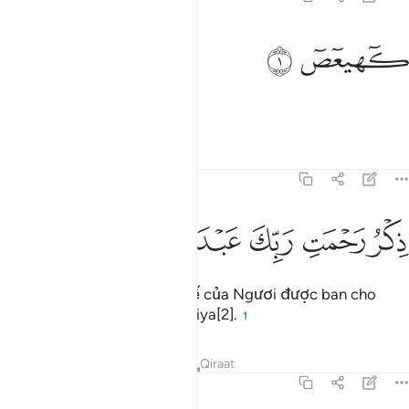
هيعص ١
ﱁ
ﱂ
ٓهيعٓصٓ ١
Kaf. Ha. Ya. 'Ain. Sad.[1]
1
Tafsirs
Bài học
Suy ngẫm
19:2
ﱃ
ﱄ
كر رحمت ربك عبده زكريا ٢
ﱅ
ﱆ
ﱇ
ﱈ
ِكْرُ رَحْمَتِ رَبِّكَ عَبْدَهُۥ زَكَرِيَّآ ٢
Nhắc lại hồng ân Thượng Đế của Ngươi được ban cho
người bề tôi của Ngài, Zakariya[2].
1
Tafsirs
Bài học
Suy ngẫm
Qiraat
19:3