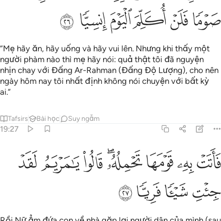
ﱏ
ﱐ
ﱑ
ﱒ
ﱓ
ﱔ
“Mẹ hãy ăn, hãy uống và hãy vui lên. Nhưng khi thấy một
người phàm nào thì mẹ hãy nói: quả thật tôi đã nguyện
nhịn chay với Đấng Ar-Rahman (Đấng Độ Lượng), cho nên
ngày hôm nay tôi nhất định không nói chuyện với bất kỳ
ai.”
Tafsirs
Bài học
Suy ngẫm
19:27
ﱕ
ﱖ
ﱗ
ﱘﱙ
ﱚ
اتت به قومها تحمله قالوا يا مريم لقد جيت شييا فريا ٢٧
ﱛ
ﱜ
َأَتَتْ بِهِۦ قَوْمَهَا تَحْمِلُهُۥ ۖ قَالُوا۟ يَـٰمَرْيَمُ لَقَدْ جِئْتِ شَيْـًۭٔا فَرِيًّۭا 
ﱝ
ﱞ
ﱟ
ﱠ
Rồi Nữ ẳm đứa con về nhà gặp lại người dân của mình (sau