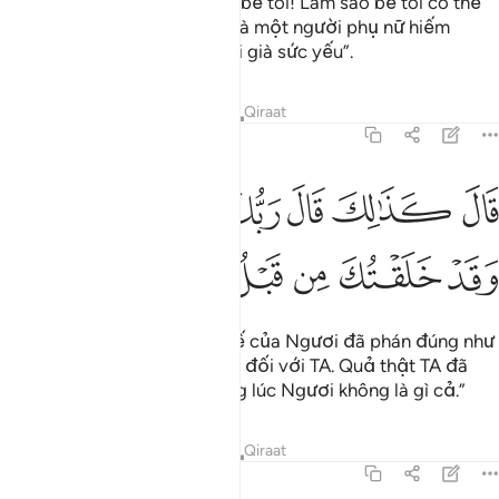
Y thưa: “Lạy Thượng Đế của bề tôi! Làm sao bề tôi có thể
có con khi mà vợ của bề tôi là một người phụ nữ hiếm
muộn, hơn nữa bề tôi đã tuổi già sức yếu”.
Tafsirs
Bài học
Suy ngẫm
Qiraat
19:9
ﲒ
ﲓ
ﲔ
ﲕ
ﲖ
ﲗ
ال كذالك قال ربك هو علي هين وقد خلقتك من قبل ولم تك شييا ٩
ﲘ
َالَ كَذَٰلِكَ قَالَ رَبُّكَ هُوَ عَلَىَّ هَيِّنٌۭ وَقَدْ خَلَقْتُكَ مِن قَبْلُ وَلَمْ تَكُ شَيْـًۭٔا ٩
ﲙ
ﲚ
ﲛ
ﲜ
ﲝ
ﲞ
ﲟ
ﲠ
(Thiên Thần) nói: “Thượng Đế của Ngươi đã phán đúng như
thế: Chuyện đó rất đơn giản đối với TA. Quả thật TA đã
tạo ra Ngươi trước đây trong lúc Ngươi không là gì cả.”
Tafsirs
Bài học
Suy ngẫm
Qiraat
19:10