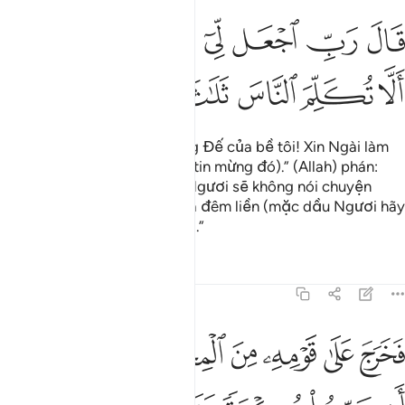
ﲡ
ﲢ
ﲣ
ﲤ
ﲥﲦ
ﲧ
ال رب اجعل لي اية قال ايتك الا تكلم الناس ثلاث ليال سويا ١٠
ﲨ
َالَ رَبِّ ٱجْعَل لِّىٓ ءَايَةًۭ ۚ قَالَ ءَايَتُكَ أَلَّا تُكَلِّمَ ٱلنَّاسَ ثَلَـٰثَ لَيَالٍۢ س
ﲩ
ﲪ
ﲫ
ﲬ
ﲭ
ﲮ
ﲯ
(Zakariya) thưa: “Lạy Thượng Đế của bề tôi! Xin Ngài làm
cho bề tôi một dấu hiệu (về tin mừng đó).” (Allah) phán:
“Dấu hiệu của Ngươi sẽ là: Ngươi sẽ không nói chuyện
được với mọi người trong ba đêm liền (mặc dầu Ngươi hãy
còn khỏe mạnh bình thường).”
Tafsirs
Bài học
Suy ngẫm
19:11
ﲰ
ﲱ
ﲲ
ﲳ
ﲴ
ﲵ
خرج على قومه من المحراب فاوحى اليهم ان سبحوا بكرة وعشيا ١١
ﲶ
َخَرَجَ عَلَىٰ قَوْمِهِۦ مِنَ ٱلْمِحْرَابِ فَأَوْحَىٰٓ إِلَيْهِمْ أَن سَبِّحُوا۟ بُكْرَةًۭ و