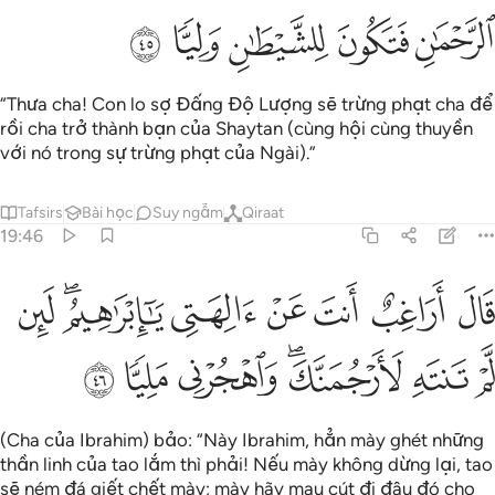
ﲑ
ﲒ
ﲓ
ﲔ
ﲕ
“Thưa cha! Con lo sợ Đấng Độ Lượng sẽ trừng phạt cha để
rồi cha trở thành bạn của Shaytan (cùng hội cùng thuyền
với nó trong sự trừng phạt của Ngài).”
Tafsirs
Bài học
Suy ngẫm
Qiraat
19:46
ﲖ
ﲗ
ﲘ
ﲙ
ﲚ
ﲛﲜ
ﲝ
ال اراغب انت عن الهتي يا ابراهيم لين لم تنته لارجمنك واهجرني مليا ٤٦
َالَ أَرَاغِبٌ أَنتَ عَنْ ءَالِهَتِى يَـٰٓإِبْرَٰهِيمُ ۖ لَئِن لَّمْ تَنتَهِ لَأَرْجُمَنَّكَ ۖ وَٱهْجُرْن
ﲞ
ﲟ
ﲠﲡ
ﲢ
ﲣ
ﲤ
(Cha của Ibrahim) bảo: “Này Ibrahim, hẳn mày ghét những
thần linh của tao lắm thì phải! Nếu mày không dừng lại, tao
sẽ ném đá giết chết mày; mày hãy mau cút đi đâu đó cho