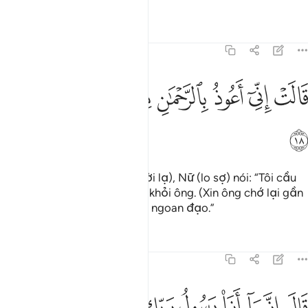
Tafsirs
Bài học
Suy ngẫm
19:18
ﱺ
ﱻ
ﱼ
ﱽ
الت اني اعوذ بالرحمان منك ان كنت تقيا ١٨
ﱾ
ﱿ
ﲀ
ﲁ
َالَتْ إِنِّىٓ أَعُوذُ بِٱلرَّحْمَـٰنِ مِنكَ إِن كُنتَ تَقِيًّۭا ١٨
ﲂ
(Trước sự xuất hiện của người lạ), Nữ (lo sợ) nói: “Tôi cầu
xin Đấng Độ Lượng che chở khỏi ông. (Xin ông chớ lại gần
tôi) nếu ông thực sự là người ngoan đạo.”
Tafsirs
Bài học
Suy ngẫm
19:19
ﲃ
ﲄ
ﲅ
ﲆ
ﲇ
ال انما انا رسول ربك لاهب لك غلاما زكيا ١٩
ﲈ
ﲉ
ﲊ
َالَ إِنَّمَآ أَنَا۠ رَسُولُ رَبِّكِ لِأَهَبَ لَكِ غُلَـٰمًۭا زَكِيًّۭا ١٩