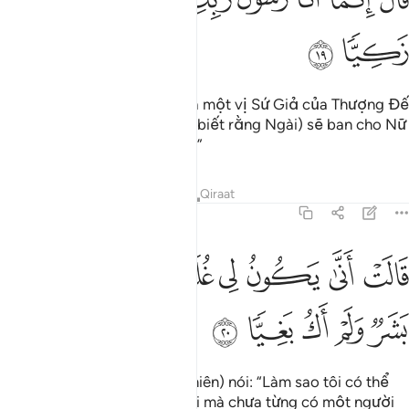
ﲋ
ﲌ
(Jibril) liền bảo: “Ta thật ra là một vị Sứ Giả của Thượng Đế
của Nữ, (Ta đến báo cho Nữ biết rằng Ngài) sẽ ban cho Nữ
một đứa con trai thanh khiết.”
Tafsirs
Bài học
Suy ngẫm
Qiraat
19:20
ﲍ
ﲎ
ﲏ
ﲐ
ﲑ
ﲒ
الت انى يكون لي غلام ولم يمسسني بشر ولم اك بغيا ٢٠
ﲓ
َالَتْ أَنَّىٰ يَكُونُ لِى غُلَـٰمٌۭ وَلَمْ يَمْسَسْنِى بَشَرٌۭ وَلَمْ أَكُ بَغِيًّۭا ٢٠
ﲔ
ﲕ
ﲖ
ﲗ
ﲘ
(Maryam không khỏi ngạc nhiên) nói: “Làm sao tôi có thể
có được một đứa con trai khi mà chưa từng có một người