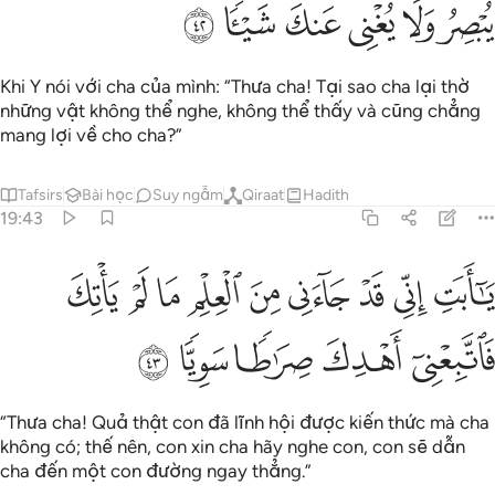
ﱫ
ﱬ
ﱭ
ﱮ
ﱯ
ﱰ
Khi Y nói với cha của mình: “Thưa cha! Tại sao cha lại thờ
những vật không thể nghe, không thể thấy và cũng chẳng
mang lợi về cho cha?”
Tafsirs
Bài học
Suy ngẫm
Qiraat
Hadith
19:43
ﱱ
ﱲ
ﱳ
ﱴ
ﱵ
ﱶ
ﱷ
ﱸ
ﱹ
ا ابت اني قد جاءني من العلم ما لم ياتك فاتبعني اهدك صراطا سويا ٤٣
َـٰٓأَبَتِ إِنِّى قَدْ جَآءَنِى مِنَ ٱلْعِلْمِ مَا لَمْ يَأْتِكَ فَٱتَّبِعْنِىٓ أَهْدِكَ صِرَٰطًۭا سَو
ﱺ
ﱻ
ﱼ
ﱽ
ﱾ
“Thưa cha! Quả thật con đã lĩnh hội được kiến thức mà cha
không có; thế nên, con xin cha hãy nghe con, con sẽ dẫn
cha đến một con đường ngay thẳng.”