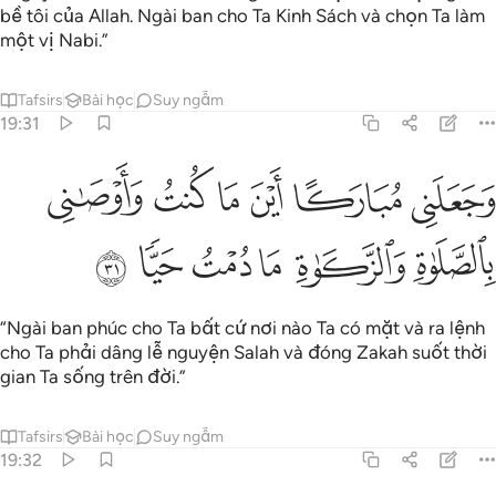
bề tôi của Allah. Ngài ban cho Ta Kinh Sách và chọn Ta làm
một vị Nabi.”
Tafsirs
Bài học
Suy ngẫm
19:31
ﲂ
ﲃ
ﲄ
ﲅ
ﲆ
ﲇ
جعلني مباركا اين ما كنت واوصاني بالصلاة والزكاة ما دمت حيا ٣١
َجَعَلَنِى مُبَارَكًا أَيْنَ مَا كُنتُ وَأَوْصَـٰنِى بِٱلصَّلَوٰةِ وَٱلزَّكَوٰةِ مَا دُمْتُ حَيًّۭا
ﲈ
ﲉ
ﲊ
ﲋ
ﲌ
ﲍ
“Ngài ban phúc cho Ta bất cứ nơi nào Ta có mặt và ra lệnh
cho Ta phải dâng lễ nguyện Salah và đóng Zakah suốt thời
gian Ta sống trên đời.”
Tafsirs
Bài học
Suy ngẫm
19:32