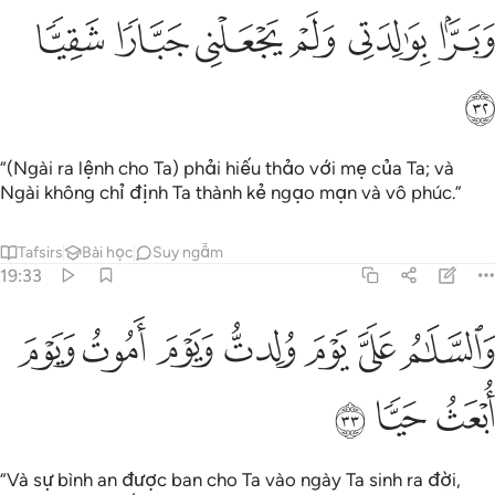
ﲎ
ﲏ
ﲐ
برا بوالدتي ولم يجعلني جبارا شقيا ٣٢
ﲑ
ﲒ
ﲓ
َبَرًّۢا بِوَٰلِدَتِى وَلَمْ يَجْعَلْنِى جَبَّارًۭا شَقِيًّۭا ٣٢
ﲔ
“(Ngài ra lệnh cho Ta) phải hiếu thảo với mẹ của Ta; và
Ngài không chỉ định Ta thành kẻ ngạo mạn và vô phúc.”
Tafsirs
Bài học
Suy ngẫm
19:33
ﲕ
ﲖ
ﲗ
ﲘ
ﲙ
السلام علي يوم ولدت ويوم اموت ويوم ابعث حيا ٣٣
ﲚ
ﲛ
َٱلسَّلَـٰمُ عَلَىَّ يَوْمَ وُلِدتُّ وَيَوْمَ أَمُوتُ وَيَوْمَ أُبْعَثُ حَيًّۭا ٣٣
ﲜ
ﲝ
ﲞ
“Và sự bình an được ban cho Ta vào ngày Ta sinh ra đời,