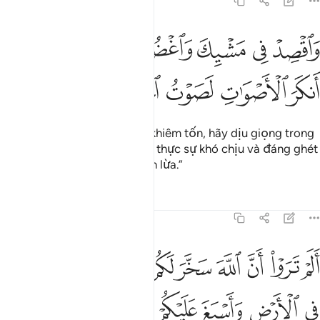
31:19
ﳘ
ﳙ
ﳚ
ﳛ
ﳜ
ﳝﳞ
ﳟ
اقصد في مشيك واغضض من صوتك ان انكر الاصوات لصوت الحمير ١٩
َٱقْصِدْ فِى مَشْيِكَ وَٱغْضُضْ مِن صَوْتِكَ ۚ إِنَّ أَنكَرَ ٱلْأَصْوَٰتِ لَصَوْتُ ٱلْحَم
ﳠ
ﳡ
ﳢ
ﳣ
ﳤ
“Con hãy đi đứng một cách khiêm tốn, hãy dịu giọng trong
lời ăn tiếng nói bởi âm thanh thực sự khó chịu và đáng ghét
nhất chính là tiếng hí của con lừa.”
Tafsirs
Bài học
Suy ngẫm
31:20
ﱁ
ﱂ
ﱃ
ﱄ
ﱅ
ﱆ
ﱇ
ﱈ
ﱉ
ﱊ
لم تروا ان الله سخر لكم ما في السماوات وما في الارض واسبغ عليكم ن
َلَمْ تَرَوْا۟ أَنَّ ٱللَّهَ سَخَّرَ لَكُم مَّا فِى ٱلسَّمَـٰوَٰتِ وَمَا فِى ٱلْأَرْضِ وَأَسْبَ
ﱋ
ﱌ
ﱍ
ﱎ
ﱏ
ﱐ
ﱑﱒ