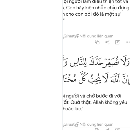
Salah, con hãy bảo ban kêu gọi người làm điều thiện tốt và
ngăn cản người làm điều xấu. Con hãy kiên nhẫn chịu đựng
trước mọi điều rủi ro xảy đến cho con bởi đó là một sự
kiên quyết trong mọi sự việc.”
Tafsirs
Bài học
Suy ngẫm
Qiraat
Nội dung liên quan
31:18
ﳆ
ﳇ
ﳈ
ﳉ
ﳊ
ﳋ
ﳌ
ﳍ
ﳎﳏ
لا تصعر خدك للناس ولا تمش في الارض مرحا ان الله لا يحب كل مختال 
َلَا تُصَعِّرْ خَدَّكَ لِلنَّاسِ وَلَا تَمْشِ فِى ٱلْأَرْضِ مَرَحًا ۖ إِنَّ ٱللَّهَ لَا يُحِبُّ كُ
ﳐ
ﳑ
ﳒ
ﳓ
ﳔ
ﳕ
ﳖ
ﳗ
“Con chớ vênh mặt trước mọi người và chớ bước đi với
dáng vẻ kênh kiệu trên mặt đất. Quả thật, Allah không yêu
thương những kẻ cao ngạo khoác lác.”
Tafsirs
Bài học
Suy ngẫm
Qiraat
Nội dung liên quan