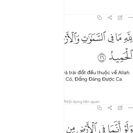
Tafsirs
Bài học
Suy ngẫm
31:26
ﲶ
ﲷ
ﲸ
ﲹ
ﲺﲻ
ﲼ
له ما في السماوات والارض ان الله هو الغني الحميد ٢٦
ﲽ
ﲾ
ﲿ
ِلَّهِ مَا فِى ٱلسَّمَـٰوَٰتِ وَٱلْأَرْضِ ۚ إِنَّ ٱللَّهَ هُوَ ٱلْغَنِىُّ ٱلْحَمِيدُ ٢٦
ﳀ
ﳁ
Mọi vật trong các tầng trời và trái đất đều thuộc về Allah.
Quả thật, Allah là Đấng Giàu Có, Đấng Đáng Được Ca
Tụng.
Tafsirs
Bài học
Suy ngẫm
Nội dung liên quan
31:27
ﳂ
ﳃ
ﳄ
ﳅ
ﳆ
ﳇ
ﳈ
ﳉ
لو انما في الارض من شجرة اقلام والبحر يمده من بعده سبعة ابحر ما نف
َلَوْ أَنَّمَا فِى ٱلْأَرْضِ مِن شَجَرَةٍ أَقْلَـٰمٌۭ وَٱلْبَحْرُ يَمُدُّهُۥ مِنۢ بَعْدِهِۦ سَبْعَة