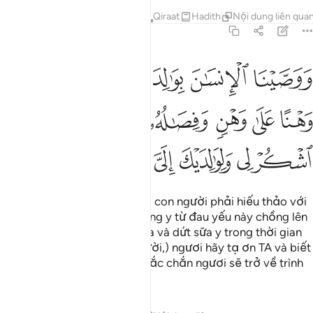
Tafsirs
Bài học
Suy ngẫm
Qiraat
Hadith
Nội dung liên qua
31:14
ﱦ
ﱧ
ﱨ
ﱩ
ﱪ
وصينا الانسان بوالديه حملته امه وهنا على وهن وفصاله في عامين ان ا
َوَصَّيْنَا ٱلْإِنسَـٰنَ بِوَٰلِدَيْهِ حَمَلَتْهُ أُمُّهُۥ وَهْنًا عَلَىٰ وَهْنٍۢ وَفِصَـٰ
ﱫ
ﱬ
ﱭ
ﱮ
ﱯ
ﱰ
ﱱ
ﱲ
ﱳ
ﱴ
ﱵ
ﱶ
ﱷ
TA (Allah) đã truyền lệnh cho con người phải hiếu thảo với
cha mẹ. Mẹ của y đã cưu mang y từ đau yếu này chồng lên
đau yếu khác và cho y bú sữa và dứt sữa y trong thời gian
hai năm. Do đó, (hỡi con người,) ngươi hãy tạ ơn TA và biết
ơn cha mẹ của ngươi, bởi chắc chắn ngươi sẽ trở về trình
diện TA.