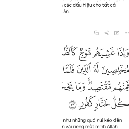
Quả thật, trong sự việc đó là các dấu hiệu cho tất cả
những ai biết kiên nhẫn và tri ân.
Tafsirs
Bài học
Suy ngẫm
31:32
ﲂ
ﲃ
ﲄ
ﲅ
ﲆ
ﲇ
اذا غشيهم موج كالظلل دعوا الله مخلصين له الدين فلما نجاهم الى البر ف
َإِذَا غَشِيَهُم مَّوْجٌۭ كَٱلظُّلَلِ دَعَوُا۟ ٱللَّهَ مُخْلِصِينَ لَهُ ٱلدِّينَ فَلَمَّا نَجَّىٰهُمْ إِ
ﲈ
ﲉ
ﲊ
ﲋ
ﲌ
ﲍ
ﲎ
ﲏ
ﲐﲑ
ﲒ
ﲓ
ﲔ
ﲕ
ﲖ
ﲗ
ﲘ
ﲙ
Khi những con sóng to giống như những quả núi kéo đến
bao phủ họ, họ thành tâm van vái riêng một mình Allah.