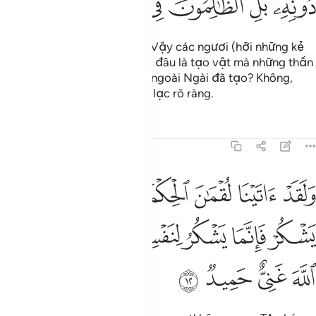
ﳀﳁ
ﳂ
ﳃ
ﳄ
ﳅ
ﳆ
ﳇ
Đây là sự tạo hóa của Allah. Vậy các ngươi (hỡi những kẻ
thờ đa thần) hãy cho TA xem đâu là tạo vật mà những thần
linh (các ngươi thờ phượng) ngoài Ngài đã tạo? Không,
những kẻ sai quấy đang lầm lạc rõ ràng.
Tafsirs
Bài học
Suy ngẫm
31:12
ﱁ
ﱂ
ﱃ
ﱄ
ﱅ
ﱆ
ﱇﱈ
ﱉ
لقد اتينا لقمان الحكمة ان اشكر لله ومن يشكر فانما يشكر لنفسه ومن ك
َلَقَدْ ءَاتَيْنَا لُقْمَـٰنَ ٱلْحِكْمَةَ أَنِ ٱشْكُرْ لِلَّهِ ۚ وَمَن يَشْكُرْ فَإِنَّمَا يَشْكُرُ لِنَ
ﱊ
ﱋ
ﱌ
ﱍﱎ
ﱏ
ﱐ
ﱑ
ﱒ
ﱓ
ﱔ
ﱕ