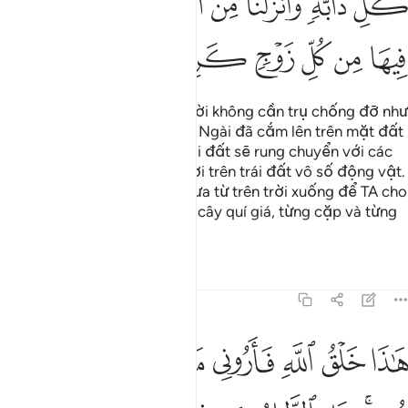
ﲪ
ﲫﲬ
ﲭ
ﲮ
ﲯ
ﲰ
ﲱ
ﲲ
ﲳ
ﲴ
ﲵ
ﲶ
ﲷ
Ngài đã khởi tạo các tầng trời không cần trụ chống đỡ như
các ngươi đang nhìn thấy và Ngài đã cắm lên trên mặt đất
những quả núi kiên cố, sợ trái đất sẽ rung chuyển với các
ngươi và Ngài đã rải khắp nơi trên trái đất vô số động vật.
Và TA (Allah) đã trút nước mưa từ trên trời xuống để TA cho
mọc ra trên nó vô số loại cỏ cây quí giá, từng cặp và từng
cặp.
Tafsirs
Bài học
Suy ngẫm
31:11
ﲸ
ﲹ
ﲺ
ﲻ
ﲼ
ﲽ
ﲾ
ﲿ
اذا خلق الله فاروني ماذا خلق الذين من دونه بل الظالمون في ضلال مبي
َـٰذَا خَلْقُ ٱللَّهِ فَأَرُونِى مَاذَا خَلَقَ ٱلَّذِينَ مِن دُونِهِۦ ۚ بَلِ ٱلظَّـٰلِمُونَ فِى 