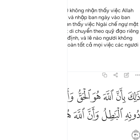
Lẽ nào ngươi (hỡi con người) không nhận thấy việc Allah
nhập ban đêm vào ban ngày và nhập ban ngày vào ban
đêm, lẽ nào ngươi không nhận thấy việc Ngài chế ngự mặt
trời và mặt trăng để mỗi vật di chuyển theo quỹ đạo riêng
của nó đến một thời hạn ấn định, và lẽ nào ngươi không
nhận thấy rằng Allah thông toàn tất cả mọi việc các ngươi
làm?!
Tafsirs
Bài học
Suy ngẫm
31:30
ﱜ
ﱝ
ﱞ
ﱟ
ﱠ
ﱡ
ﱢ
ﱣ
ﱤ
الك بان الله هو الحق وان ما يدعون من دونه الباطل وان الله هو العلي الك
َٰلِكَ بِأَنَّ ٱللَّهَ هُوَ ٱلْحَقُّ وَأَنَّ مَا يَدْعُونَ مِن دُونِهِ ٱلْبَـٰطِلُ وَأَنّ
ﱥ
ﱦ
ﱧ
ﱨ
ﱩ
ﱪ
ﱫ
ﱬ