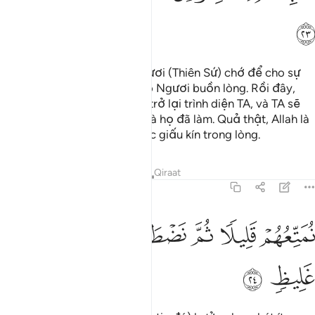
ﲛ
Người nào vô đức tin thì Ngươi (Thiên Sứ) chớ để cho sự
vô đức tin của kẻ đó làm cho Ngươi buồn lòng. Rồi đây,
(những kẻ vô đức tin đó) sẽ trở lại trình diện TA, và TA sẽ
cho họ biết về những việc mà họ đã làm. Quả thật, Allah là
Đấng biết hết mọi điều được giấu kín trong lòng.
Tafsirs
Bài học
Suy ngẫm
Qiraat
31:24
ﲜ
ﲝ
ﲞ
متعهم قليلا ثم نضطرهم الى عذاب غليظ ٢٤
ﲟ
ﲠ
ﲡ
ُمَتِّعُهُمْ قَلِيلًۭا ثُمَّ نَضْطَرُّهُمْ إِلَىٰ عَذَابٍ غَلِيظٍۢ ٢٤
ﲢ
ﲣ