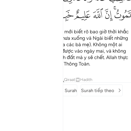
ﳓﳔ
ﳕ
ﳖ
ﳗ
ﳘ
ﳙ
Quả thật, chỉ một mình Allah mới biết rõ bao giờ thời khắc
tận thế sẽ xảy ra. Ngài ban mưa xuống và Ngài biết những
gì nằm trong các dạ con (của các bà mẹ). Không một ai
biết được điều gì y sẽ kiếm được vào ngày mai, và không
một ai biết được đâu là mảnh đất mà y sẽ chết. Allah thực
sự là Đấng Hằng Biết, Đấng Thông Toàn.
Tafsirs
Bài học
Suy ngẫm
Qiraat
Hadith
Surah trước
Mở đầu Surah
Surah tiếp theo