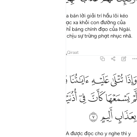
Trong nhân loại, có kẻ đã mua bán lời giải trí hầu lôi kéo
những người thiếu hiểu biết lạc xa khỏi con đường của
Allah, họ chọn đó làm cách phỉ báng chính đạo của Ngài.
Đó là những kẻ sẽ phải gánh chịu sự trừng phạt nhục nhã.
Tafsirs
Bài học
Suy ngẫm
Qiraat
31:7
ﱴ
ﱵ
ﱶ
ﱷ
ﱸ
ﱹ
ﱺ
اذا تتلى عليه اياتنا ولى مستكبرا كان لم يسمعها كان في اذنيه وقرا فبش
َإِذَا تُتْلَىٰ عَلَيْهِ ءَايَـٰتُنَا وَلَّىٰ مُسْتَكْبِرًۭا كَأَن لَّمْ يَسْمَعْهَا كَأَنَّ فِىٓ أُذُنَيْهِ وَقْرًۭا ۖ فَ
ﱻ
ﱼ
ﱽ
ﱾ
ﱿ
ﲀﲁ
ﲂ
ﲃ
ﲄ
ﲅ
Khi những lời mặc khải của TA được đọc cho y nghe thì y