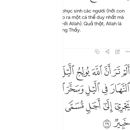
Việc tạo hóa cũng như việc phục sinh các ngươi (hỡi con
người) chỉ giống như việc tạo ra một cá thể duy nhất mà
thôi, (vô cùng đơn giản đối với Allah). Quả thật, Allah là
Đấng Hằng Nghe, Đấng Hằng Thấy.
Tafsirs
Bài học
Suy ngẫm
31:29
ﱁ
ﱂ
ﱃ
ﱄ
ﱅ
ﱆ
ﱇ
ﱈ
ﱉ
لم تر ان الله يولج الليل في النهار ويولج النهار في الليل وسخر الشمس
َلَمْ تَرَ أَنَّ ٱللَّهَ يُولِجُ ٱلَّيْلَ فِى ٱلنَّهَارِ وَيُولِجُ ٱلنَّهَارَ فِى ٱلَّيْلِ وَسَخَّ
ﱊ
ﱋ
ﱌ
ﱍ
ﱎ
ﱏﱐ
ﱑ
ﱒ
ﱓ
ﱔ
ﱕ
ﱖ
ﱗ
ﱘ
ﱙ
ﱚ
ﱛ