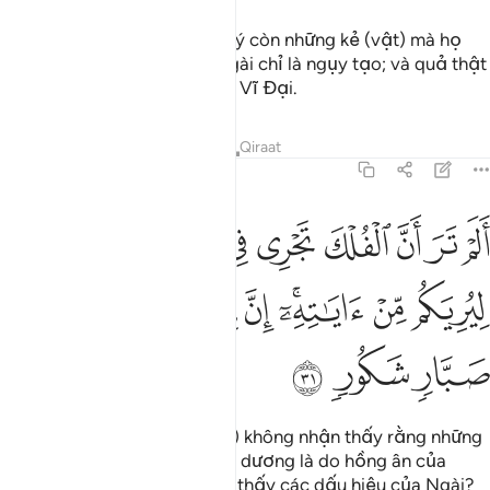
Đó là vì Allah chính là Chân Lý còn những kẻ (vật) mà họ
van vái cầu nguyện ngoài Ngài chỉ là ngụy tạo; và quả thật
Allah là Đấng Tối Cao, Đấng Vĩ Đại.
Tafsirs
Bài học
Suy ngẫm
Qiraat
31:31
ﱭ
ﱮ
ﱯ
ﱰ
ﱱ
ﱲ
ﱳ
ﱴ
ﱵ
لم تر ان الفلك تجري في البحر بنعمت الله ليريكم من اياته ان في ذالك 
َلَمْ تَرَ أَنَّ ٱلْفُلْكَ تَجْرِى فِى ٱلْبَحْرِ بِنِعْمَتِ ٱللَّهِ لِيُرِيَكُم مِّنْ ءَايَـٰتِهِۦٓ ۚ 
ﱶ
ﱷ
ﱸﱹ
ﱺ
ﱻ
ﱼ
ﱽ
ﱾ
ﱿ
ﲀ
ﲁ
Lẽ nào ngươi (hỡi con người) không nhận thấy rằng những
con tàu lướt sóng vượt trùng dương là do hồng ân của
Allah để Ngài cho các ngươi thấy các dấu hiệu của Ngài?