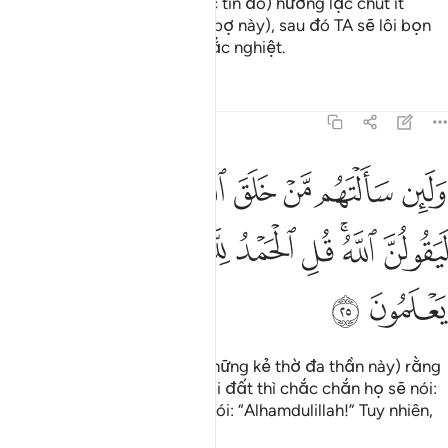
TA để mặc (những kẻ vô đức tin đó) hưởng lạc chút ít
(trong thế giới trần tục tạm bợ này), sau đó TA sẽ lôi bọn
họ đến với sự trừng phạt khắc nghiệt.
Tafsirs
Bài học
Suy ngẫm
31:25
ﲤ
ﲥ
ﲦ
ﲧ
ﲨ
ﲩ
لين سالتهم من خلق السماوات والارض ليقولن الله قل الحمد لله بل اكثر
َلَئِن سَأَلْتَهُم مَّنْ خَلَقَ ٱلسَّمَـٰوَٰتِ وَٱلْأَرْضَ لَيَقُولُنَّ ٱللَّهُ ۚ قُلِ ٱلْحَمْدُ لِلَّهِ ۚ بَلْ أَك
ﲪ
ﲫﲬ
ﲭ
ﲮ
ﲯﲰ
ﲱ
ﲲ
ﲳ
ﲴ
ﲵ
Nếu Ngươi (Thiên Sứ) hỏi (những kẻ thờ đa thần này) rằng
ai đã tạo các tầng trời và trái đất thì chắc chắn họ sẽ nói:
“Allah”. (Lúc đó) Ngươi hãy nói: “Alhamdulillah!” Tuy nhiên,
đa số bọn họ không biết.