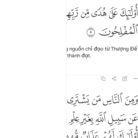
ﱖ
ﱗ
ﱘ
ﱙ
ﱚﱛ
ولايك على هدى من ربهم واولايك هم المفلحون ٥
ﱜ
ﱝ
ُو۟لَـٰٓئِكَ عَلَىٰ هُدًۭى مِّن رَّبِّهِمْ ۖ وَأُو۟لَـٰٓئِكَ هُمُ ٱلْمُفْلِحُونَ ٥
ﱞ
ﱟ
Họ là những người theo đúng nguồn chỉ đạo từ Thượng Đế
của họ và họ là những người thành đạt.
Tafsirs
Bài học
Suy ngẫm
31:6
ﱠ
ﱡ
ﱢ
ﱣ
ﱤ
ﱥ
ﱦ
من الناس من يشتري لهو الحديث ليضل عن سبيل الله بغير علم ويتخذها
َمِنَ ٱلنَّاسِ مَن يَشْتَرِى لَهْوَ ٱلْحَدِيثِ لِيُضِلَّ عَن سَبِيلِ ٱللَّهِ بِغَيْرِ عِلْمٍۢ وَ
ﱧ
ﱨ
ﱩ
ﱪ
ﱫ
ﱬ
ﱭﱮ
ﱯ
ﱰ
ﱱ
ﱲ
ﱳ