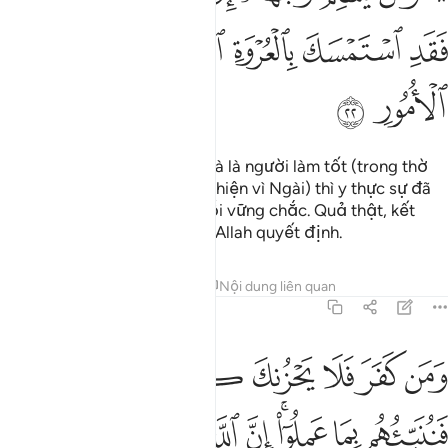
ﲀ
ﲁ
ﲂ
ﲃﲄ
ﲅ
ﲆ
ﲇ
ﲈ
ﲉ
Người nào thần phục Allah và là người làm tốt (trong thờ
phượng Ngài và trong hành thiện vì Ngài) thì y thực sự đã
nắm lấy được sợi dây cứu rỗi vững chắc. Quả thật, kết
quả của mọi sự việc đều do Allah quyết định.
Tafsirs
Bài học
Suy ngẫm
Nội dung liên quan
31:23
ﲊ
ﲋ
ﲌ
ﲍ
ﲎﲏ
ﲐ
ﲑ
من كفر فلا يحزنك كفره الينا مرجعهم فننبيهم بما عملوا ان الله عليم بذ
َمَن كَفَرَ فَلَا يَحْزُنكَ كُفْرُهُۥٓ ۚ إِلَيْنَا مَرْجِعُهُمْ فَنُنَبِّئُهُم بِم
ﲒ
ﲓ
ﲔﲕ
ﲖ
ﲗ
ﲘ
ﲙ
ﲚ