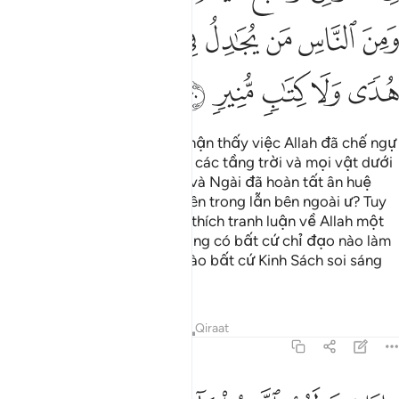
ﱓ
ﱔ
ﱕ
ﱖ
ﱗ
ﱘ
ﱙ
ﱚ
ﱛ
ﱜ
ﱝ
ﱞ
ﱟ
ﱠ
Chẳng lẽ các ngươi không nhận thấy việc Allah đã chế ngự
cho các ngươi mọi vật trong các tầng trời và mọi vật dưới
đất (để các ngươi sử dụng) và Ngài đã hoàn tất ân huệ
của Ngài cho các ngươi từ bên trong lẫn bên ngoài ư? Tuy
nhiên, trong nhân loại, có kẻ thích tranh luận về Allah một
cách không có kiến thức, không có bất cứ chỉ đạo nào làm
cơ sở cũng như không dựa vào bất cứ Kinh Sách soi sáng
nào.
Tafsirs
Bài học
Suy ngẫm
Qiraat
31:21
اذا قيل لهم اتبعوا ما انزل الله قالوا بل نتبع ما وجدنا عليه اباءنا اولو