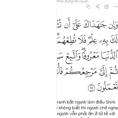
Tafsirs
Bài học
Suy ngẫm
Nội dung liên quan
31:15
ﱸ
ﱹ
ﱺ
ﱻ
ﱼ
ﱽ
ﱾ
ﱿ
ان جاهداك على ان تشرك بي ما ليس لك به علم فلا تطعهما وصاحبهما في 
َإِن جَـٰهَدَاكَ عَلَىٰٓ أَن تُشْرِكَ بِى مَا لَيْسَ لَكَ بِهِۦ عِلْمٌۭ فَلَا تُطِعْهُمَا ۖ وَصَاحِبْهُمَا فِى ٱ
ﲀ
ﲁ
ﲂ
ﲃ
ﲄﲅ
ﲆ
ﲇ
ﲈ
ﲉﲊ
ﲋ
ﲌ
ﲍ
ﲎ
ﲏﲐ
ﲑ
ﲒ
ﲓ
ﲔ
ﲕ
ﲖ
ﲗ
ﲘ
Nếu cha mẹ của ngươi đấu tranh bắt ngươi làm điều Shirk
với TA với những gì mà ngươi không biết thì ngươi chớ nghe
theo hai người họ, tuy nhiên, ngươi vẫn phải ăn ở tử tế với