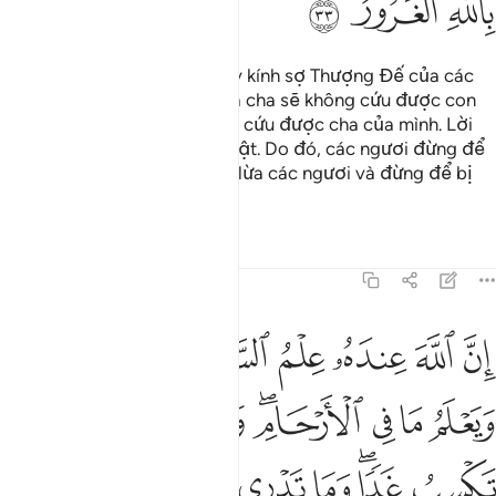
ﲸ
ﲹ
ﲺ
Hỡi nhân loại! Các ngươi hãy kính sợ Thượng Đế của các
ngươi và hãy sợ cái Ngày mà cha sẽ không cứu được con
cái và con cái cũng sẽ không cứu được cha của mình. Lời
Hứa của Allah tuyệt đối là thật. Do đó, các ngươi đừng để
cuộc sống thế tục này đánh lừa các ngươi và đừng để bị
đánh lừa về Allah.
Tafsirs
Bài học
Suy ngẫm
31:34
ﲻ
ﲼ
ﲽ
ﲾ
ﲿ
ﳀ
ﳁ
ن الله عنده علم الساعة وينزل الغيث ويعلم ما في الارحام وما تدري 
ِنَّ ٱللَّهَ عِندَهُۥ عِلْمُ ٱلسَّاعَةِ وَيُنَزِّلُ ٱلْغَيْثَ وَيَعْلَمُ مَا فِى ٱلْأَرْحَامِ ۖ 
ﳂ
ﳃ
ﳄ
ﳅﳆ
ﳇ
ﳈ
ﳉ
ﳊ
ﳋ
ﳌﳍ
ﳎ
ﳏ
ﳐ
ﳑ
ﳒ