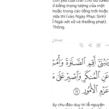
(Luqman bảo con trai): “Này con yêu của cha! Cho dù (điều
xấu hoặc điều tốt) có nhỏ chỉ bằng trọng lượng của một
hạt nguyên tử nằm trong đá hoặc trong các tầng trời hoặc
nằm dưới lòng đất đi chăng nữa thì (vào Ngày Phục Sinh)
Allah cũng sẽ mang nó ra (để Ngài xét xử và thưởng phạt).
Quả thật, Allah là Đấng Tinh Thông.
Tafsirs
Bài học
Suy ngẫm
Qiraat
31:17
ﲳ
ﲴ
ﲵ
ﲶ
ﲷ
ﲸ
ا بني اقم الصلاة وامر بالمعروف وانه عن المنكر واصبر على ما اصابك ا
َـٰبُنَىَّ أَقِمِ ٱلصَّلَوٰةَ وَأْمُرْ بِٱلْمَعْرُوفِ وَٱنْهَ عَنِ ٱلْمُنكَرِ وَٱصْبِرْ ع
ﲹ
ﲺ
ﲻ
ﲼ
ﲽ
ﲾﲿ
ﳀ
ﳁ
ﳂ
ﳃ
ﳄ
ﳅ
“Này con yêu của cha! Con hãy chu đáo duy trì lễ nguyện