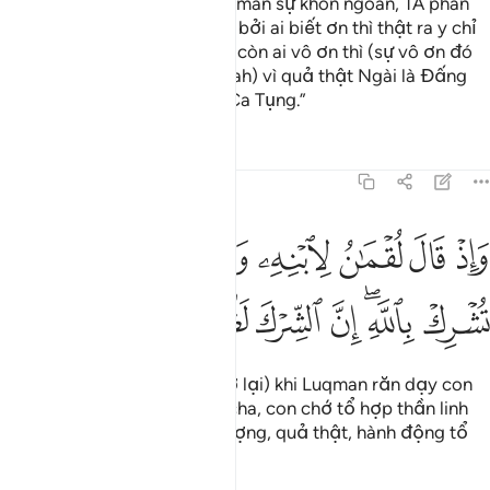
Quả thật, TA đã ban cho Luqman sự khôn ngoan, TA phán
bảo: “Ngươi hãy tạ ơn Allah, bởi ai biết ơn thì thật ra y chỉ
biết ơn chính bản thân mình; còn ai vô ơn thì (sự vô ơn đó
không hề ảnh hưởng đến Allah) vì quả thật Ngài là Đấng
Giàu Có, Đấng Đáng Được Ca Tụng.”
Tafsirs
Bài học
Suy ngẫm
31:13
ﱖ
ﱗ
ﱘ
ﱙ
ﱚ
ﱛ
ﱜ
ﱝ
اذ قال لقمان لابنه وهو يعظه يا بني لا تشرك بالله ان الشرك لظلم عظيم
َإِذْ قَالَ لُقْمَـٰنُ لِٱبْنِهِۦ وَهُوَ يَعِظُهُۥ يَـٰبُنَىَّ لَا تُشْرِكْ بِٱللَّهِ ۖ إِنَّ ٱلشِّرْكَ 
ﱞ
ﱟﱠ
ﱡ
ﱢ
ﱣ
ﱤ
ﱥ
Ngươi (hỡi Thiên Sứ, hãy nhớ lại) khi Luqman răn dạy con
trai, bảo: “Này con yêu của cha, con chớ tổ hợp thần linh
cùng với Allah trong thờ phượng, quả thật, hành động tổ
hợp là sai trái nghiêm trọng.”