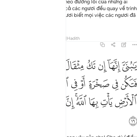
họ ở đời này. Ngươi hãy đi theo đường lối của những ai
quay về với TA. Rồi đây, tất cả các ngươi đều quay về trình
diện TA, và TA sẽ cho các ngươi biết mọi việc các ngươi đã
từng làm.
Tafsirs
Bài học
Suy ngẫm
Hadith
31:16
ﲙ
ﲚ
ﲛ
ﲜ
ﲝ
ﲞ
ﲟ
ﲠ
ا بني انها ان تك مثقال حبة من خردل فتكن في صخرة او في السماوات او
َـٰبُنَىَّ إِنَّهَآ إِن تَكُ مِثْقَالَ حَبَّةٍۢ مِّنْ خَرْدَلٍۢ فَتَكُن فِى صَخْرَةٍ أَوْ فِى ٱلسَّ
ﲡ
ﲢ
ﲣ
ﲤ
ﲥ
ﲦ
ﲧ
ﲨ
ﲩ
ﲪ
ﲫ
ﲬﲭ
ﲮ
ﲯ
ﲰ
ﲱ
ﲲ