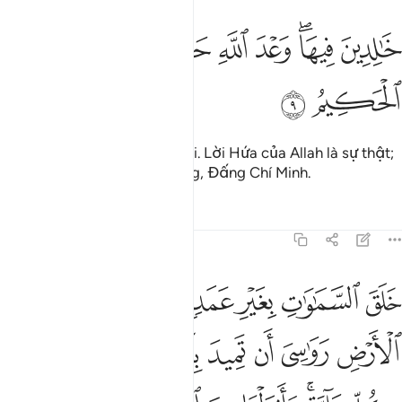
ﲏ
ﲐﲑ
ﲒ
ﲓ
ﲔﲕ
الدين فيها وعد الله حقا وهو العزيز الحكيم ٩
ﲖ
ﲗ
َـٰلِدِينَ فِيهَا ۖ وَعْدَ ٱللَّهِ حَقًّۭا ۚ وَهُوَ ٱلْعَزِيزُ ٱلْحَكِيمُ ٩
ﲘ
ﲙ
Họ sẽ sống trong đó mãi mãi. Lời Hứa của Allah là sự thật;
và Ngài là Đấng Quyền Năng, Đấng Chí Minh.
Tafsirs
Bài học
Suy ngẫm
31:10
ﲚ
ﲛ
ﲜ
ﲝ
ﲞﲟ
ﲠ
ﲡ
لق السماوات بغير عمد ترونها والقى في الارض رواسي ان تميد بكم وبث ف
َلَقَ ٱلسَّمَـٰوَٰتِ بِغَيْرِ عَمَدٍۢ تَرَوْنَهَا ۖ وَأَلْقَىٰ فِى ٱلْأَرْضِ رَوَٰسِىَ أَن تَمِيدَ 
ﲢ
ﲣ
ﲤ
ﲥ
ﲦ
ﲧ
ﲨ
ﲩ