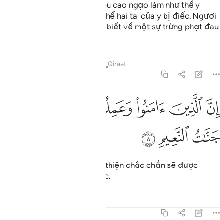
quay lưng bỏ đi với dáng điệu cao ngạo làm như thể y
chẳng hề nghe thấy gì, như thể hai tai của y bị điếc. Ngươi
(hỡi Thiên Sứ) hãy báo cho y biết về một sự trừng phạt đau
đớn.
Tafsirs
Bài học
Suy ngẫm
Qiraat
31:8
ﲆ
ﲇ
ﲈ
ﲉ
ن الذين امنوا وعملوا الصالحات لهم جنات النعيم ٨
ﲊ
ﲋ
ِنَّ ٱلَّذِينَ ءَامَنُوا۟ وَعَمِلُوا۟ ٱلصَّـٰلِحَـٰتِ لَهُمْ جَنَّـٰتُ ٱلنَّعِيمِ ٨
ﲌ
ﲍ
ﲎ
Những ai có đức tin và hành thiện chắc chắn sẽ được
hưởng Thiên Đàng hạnh phúc.
Tafsirs
Bài học
Suy ngẫm
31:9