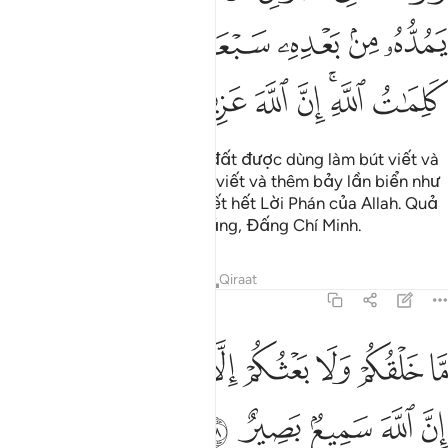
ﳊ
ﳋ
ﳌ
ﳍ
ﳎ
ﳏ
ﳐ
ﳑ
ﳒﳓ
ﳔ
ﳕ
ﳖ
ﳗ
ﳘ
Nếu tất cả cây cối trên trái đất được dùng làm bút viết và
biển cả được dùng làm mực viết và thêm bảy lần biển như
thế nữa thì vẫn không sao viết hết Lời Phán của Allah. Quả
thật Allah là Đấng Quyền Năng, Đấng Chí Minh.
Tafsirs
Bài học
Suy ngẫm
Qiraat
31:28
ﳙ
ﳚ
ﳛ
ﳜ
ﳝ
ﳞ
ا خلقكم ولا بعثكم الا كنفس واحدة ان الله سميع بصير ٢٨
ﳟﳠ
َّا خَلْقُكُمْ وَلَا بَعْثُكُمْ إِلَّا كَنَفْسٍۢ وَٰحِدَةٍ ۗ إِنَّ ٱللَّهَ سَمِيعٌۢ بَصِيرٌ ٢٨
ﳡ
ﳢ
ﳣ
ﳤ
ﳥ