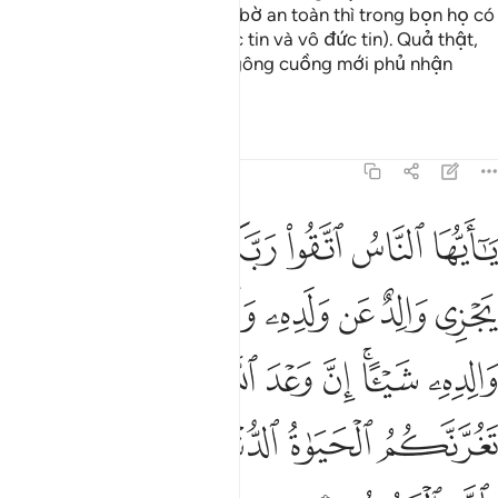
Nhưng khi họ được đưa vào bờ an toàn thì trong bọn họ có
kẻ trở nên lưỡng lự (giữa đức tin và vô đức tin). Quả thật,
chỉ có những kẻ cao ngạo ngông cuồng mới phủ nhận
những lời mặc khải của TA.
Tafsirs
Bài học
Suy ngẫm
31:33
ﲚ
ﲛ
ﲜ
ﲝ
ﲞ
ﲟ
ﲠ
ا ايها الناس اتقوا ربكم واخشوا يوما لا يجزي والد عن ولده ولا مولود هو ج
َـٰٓأَيُّهَا ٱلنَّاسُ ٱتَّقُوا۟ رَبَّكُمْ وَٱخْشَوْا۟ يَوْمًۭا لَّا يَجْزِى وَالِد
ﲡ
ﲢ
ﲣ
ﲤ
ﲥ
ﲦ
ﲧ
ﲨ
ﲩ
ﲪ
ﲫﲬ
ﲭ
ﲮ
ﲯ
ﲰﲱ
ﲲ
ﲳ
ﲴ
ﲵ
ﲶ
ﲷ