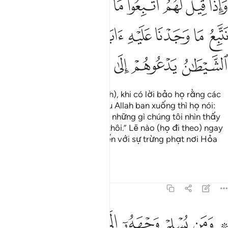
ﱡ
ﱢ
ﱣ
ﱤ
ﱥ
ﱦ
ﱧ
ﱨ
ﱩ
َإِذَا قِيلَ لَهُمُ ٱتَّبِعُوا۟ مَآ أَنزَلَ ٱللَّهُ قَالُوا۟ بَلْ نَتَّبِعُ مَا وَجَدْ
ﱪ
ﱫ
ﱬ
ﱭ
ﱮﱯ
ﱰ
ﱱ
ﱲ
ﱳ
ﱴ
ﱵ
ﱶ
ﱷ
(Những kẻ tranh luận về Allah), khi có lời bảo họ rằng các
ngươi hãy đi theo những điều Allah ban xuống thì họ nói:
“Không, chúng tôi chỉ đi theo những gì chúng tôi nhìn thấy
tổ tiên chúng tôi đi theo mà thôi.” Lẽ nào (họ đi theo) ngay
cả khi Shaytan kêu gọi họ đến với sự trừng phạt nơi Hỏa
Ngục ư?
Tafsirs
Bài học
Suy ngẫm
31:22
ﱸ ﱹ
ﱺ
ﱻ
ﱼ
ﱽ
ﱾ
ﱿ
من يسلم وجهه الى الله وهو محسن فقد استمسك بالعروة الوثقى والى ال
َمَن يُسْلِمْ وَجْهَهُۥٓ إِلَى ٱللَّهِ وَهُوَ مُحْسِنٌۭ فَقَدِ ٱسْتَمْسَكَ بِٱلْعُرْوَة