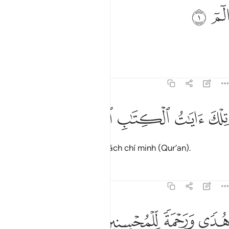
لم ١
ﱁ
ﱂ
لٓمٓ ١
Alif. La-m. Mi-m.[1]
1
Tafsirs
Bài học
Suy ngẫm
31:2
ﱃ
ﱄ
لك ايات الكتاب الحكيم ٢
ﱅ
ﱆ
ﱇ
ِلْكَ ءَايَـٰتُ ٱلْكِتَـٰبِ ٱلْحَكِيمِ ٢
Đây là những câu của Kinh Sách chí minh (Qur’an).
Tafsirs
Bài học
Suy ngẫm
31:3
ﱈ
ﱉ
دى ورحمة للمحسنين ٣
ﱊ
ﱋ
ُدًۭى وَرَحْمَةًۭ لِّلْمُحْسِنِينَ ٣