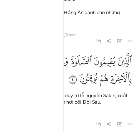
Là nguồn Chỉ Đạo và là một Hồng Ân dành cho những
người làm tốt.
Tafsirs
Bài học
Suy ngẫm
Qiraat
31:4
ﱌ
ﱍ
ﱎ
ﱏ
ﱐ
لذين يقيمون الصلاة ويوتون الزكاة وهم بالاخرة هم يوقنون ٤
ﱑ
لَّذِينَ يُقِيمُونَ ٱلصَّلَوٰةَ وَيُؤْتُونَ ٱلزَّكَوٰةَ وَهُم بِٱلْـَٔاخِرَةِ هُمْ يُوقِنُونَ ٤
ﱒ
ﱓ
ﱔ
ﱕ
(Đó là) những người chu đáo duy trì lễ nguyện Salah, xuất
Zakah và có đức tin kiên định nơi cõi Đời Sau.
Tafsirs
Bài học
Suy ngẫm
31:5