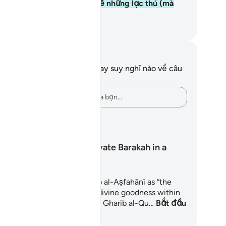
ắn các ngươi sẽ bị tra hỏi về những lạc thú (mà
c ngươi đã tận hưởng).
uwwad Center
i chú và suy ngẫm
n không có bất kỳ ghi chú hay suy nghĩ nào về câu
ơ này.
Hãy ghi lại những suy nghĩ của bạn…
 hoạch học tập
How To Cultivate Barakah in a
Busy Routine
rakah is defined by al-Rāghib al-Aṣfahānī as “the
ablishment (or stability) of divine goodness within
mething” (see Al-Mufradāt fī Gharīb al-Qu…
Bắt đầu
c tập