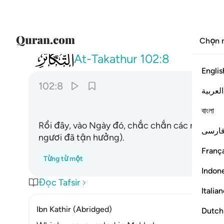
Chọn 
102
ثم لتسالن يوميذ عن النعيم ٨
At-Takathur
102:8
Englis
102:8
العربية
বাংলা
Rồi đây, vào Ngày đó, chắc chắn các ngươi sẽ 
ارسی
ngươi đã tận hưởng).
França
Từng từ một
Indon
Đọc Tafsir
Italia
Ibn Kathir (Abridged)
Dutch