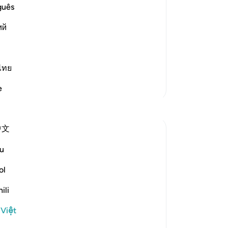
ch
guês
cá
st Merciful.
ий
-
R
ss of the Hereafter
e world, its delights and its
Gh
ไทย
Bạ
th
Thêm các bản Tafsir
e
Suy ngẫm
Kế
中文
Binte Khan
7 tuần trước
·
Tham chiếu
ayah 102:8
u
I often think about this verse when I am
about to buy something. I ask myself: Do I
ol
actually need this, or is this just another
Ba
ili
form of excess (israf)?
est
so
 Việt
họ
Living in a culture that constantly