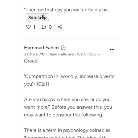
"Then on that day you will certainly be...
Xem tiếp
1
0
Hammad Fahim
3 năm trước
·
Tham chiếu
ayah 102:1, 102:8
Greed
'Competition in [worldly] increase diverts
you' (102:1)
Are you happy where you are, or do you
want more? Before you answer this, you
may want to consider the following.
There is a term in psychology coined as
‘hedonistic habituation’. The idea is th...