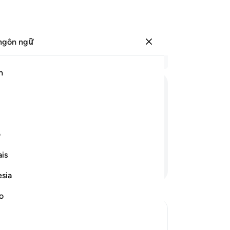
ngôn ngữ
Đăng nhập
Đọ
h
Chư
1
.
ﲱ
ﲲ
ﲳ
ﲴ
ﲵ
ﲶ
kh
qu
bị tra hỏi về những lạc thú (mà các
kh
ف
đị
is
cá
Tiếp tục đọc
vớ
esia
ng
Ch
no
đâ
mộ