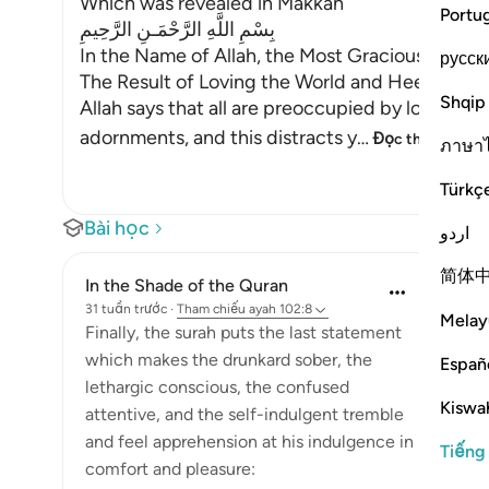
Which was revealed in Makkah
Portu
بِسْمِ اللَّهِ الرَّحْمَـنِ الرَّحِيمِ
In the Name of Allah, the Most Gracious, the Mo
русск
The Result of Loving the World and Heedlessne
Shqip
Allah says that all are preoccupied by love of th
adornments, and this distracts y
…
Đọc thêm
ภาษา
Türkç
Bài học
اردو
简体
In the Shade of the Quran
31 tuần trước
·
Tham chiếu
ayah 102:8
Melay
Finally, the surah puts the last statement
which makes the drunkard sober, the
Españ
lethargic conscious, the confused
Kiswah
attentive, and the self-indulgent tremble
and feel apprehension at his indulgence in
Tiếng
comfort and pleasure: