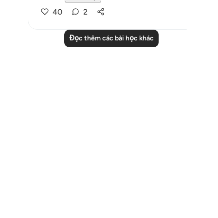
40
2
Đọc thêm các bài học khác
Notes
placeholders
close