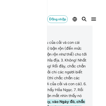
Đăng nhập
c trong ngữ cảnh
ơng 102, Trang 600, Juz 30
Sự khao khát đạt được nhiều của cải và con cái
iến các ngươi (hỡi con người) bận rộn (đến mức
ên Allah).
2
.
(Các ngươi cứ bận rộn như thế) cho tới
i các ngươi ghé thăm các nghĩa địa.
3
.
Không! Nhất
nh các ngươi sẽ biết.
4
.
Không! Rồi đây, chắc chắn
c ngươi sẽ biết.
5
.
Không! Phải chi các ngươi biết
i một sự hiểu biết kiên định (thì chắc chắn các
ươi đã không quá bận rộn với của cải và con cái).
6
.
ắc chắn các ngươi sẽ nhìn thấy Hỏa Ngục.
7
.
Rồi
y, chắc chắn các ngươi sẽ tận mắt nhìn thấy nó
t cách chắc chắn.
8
.
Rồi đây, vào Ngày đó, chắc