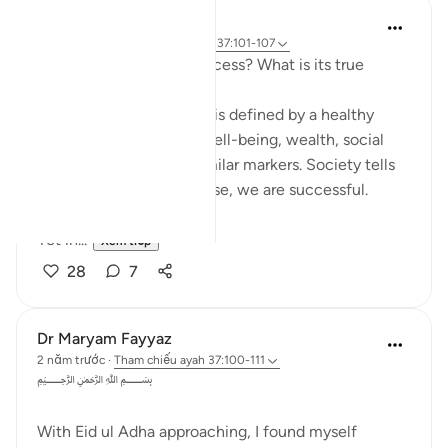
Hammad Fahim
33 tuần trước
·
Tham chiếu
ayah 37:101-107
How do we measure success? What is its true
metric?
Conventionally, success is defined by a healthy
bank balance, physical well-being, wealth, social
respect, stability, and similar markers. Society tells
us that if we possess these, we are successful.
Yet in...
Xem tiếp
28
7
Dr Maryam Fayyaz
2 năm trước
·
Tham chiếu
ayah 37:100-111
﷽
With Eid ul Adha approaching, I found myself