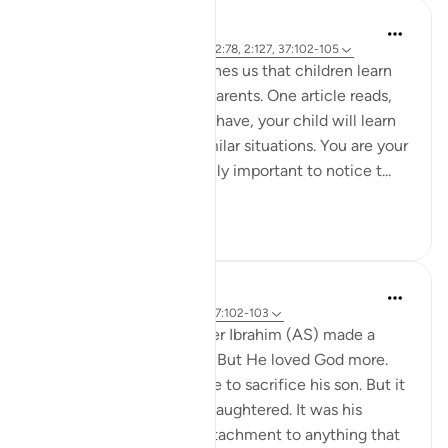
Hammad Fahim
3 năm trước
·
Tham chiếu
ayah 22:78, 2:127, 37:102-105
Modern psychology teaches us that children learn
through observing their parents. One article reads,
'By watching how you behave, your child will learn
about how to react in similar situations. You are your
child’s role model. It’s really important to notice t...
Xem tiếp
57
10
Yasmin Mogahed
4 năm trước
·
Tham chiếu
ayah 37:102-103
Many years ago, our father Ibrahim (AS) made a
choice. He loved his son. But He loved God more.
The commandment came to sacrifice his son. But it
wasn't his son that was slaughtered. It was his
attachment. It was his attachment to anything that