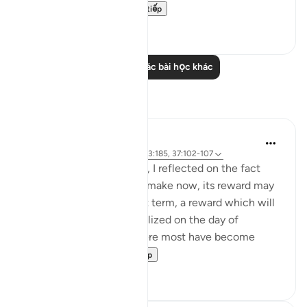
could compete w...
Xem tiếp
67
3
Đọc thêm các bài học khác
Suy ngẫm
Hammad Fahim
10 tuần trước
·
Tham chiếu
ayah 3:185, 37:102-107
When I read these verses, I reflected on the fact
that for any sacrifice we make now, its reward may
not be visible in the short term, a reward which will
only be truly and fully realized on the day of
judgement. In an era where most have become
accustomed to ...
Xem tiếp
32
7