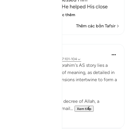
Allah tells us that after He helped His close
friend Ibrahim, pea
…
Đọc thêm
Thêm các bản Tafsir
Bài học
Hammad Fahim
2 năm trước
·
Tham chiếu
ayah 37:101-104
In the grand tapestry of Ibrahim's AS story lies a
narrative rich with layers of meaning, as detailed in
Surah Saffat. Three dimensions intertwine to form a
profound lesson in faith.
Firstly, there is the divine decree of Allah, a
command (to sacrifice Ismail...
Xem tiếp
28
3