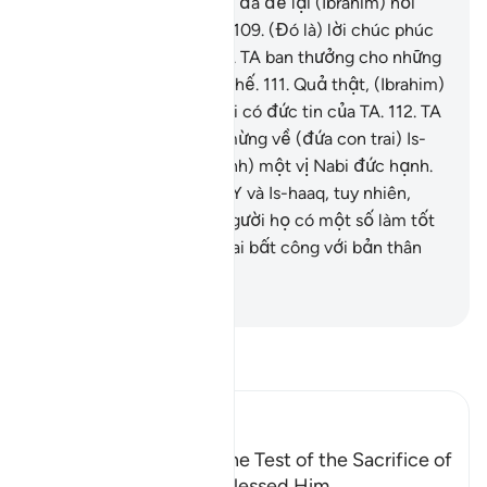
con vật tế vĩ đại.
108
.
TA đã để lại (Ibrahim) nơi
hậu thế (lời chúc phúc).
109
.
(Đó là) lời chúc phúc
Bằng an cho Ibrahim.
110
.
TA ban thưởng cho những
người làm tốt đúng như thế.
111
.
Quả thật, (Ibrahim)
là một trong những bề tôi có đức tin của TA.
112
.
TA
đã mang đến cho Y tin mừng về (đứa con trai) Is-
haaq, (sau này sẽ trở thành) một vị Nabi đức hạnh.
113
.
TA đã ban phúc cho Y và Is-haaq, tuy nhiên,
trong con cháu của hai người họ có một số làm tốt
và có một số đã công khai bất công với bản thân
mình.
-
Ruwwad Center
Đọc Tafsir
Ibn Kathir (Abridged)
Ibrahim's Emigration, the Test of the Sacrifice of
Isma`il, and how Allah blessed Him