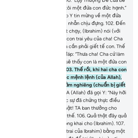
Ngài sẽ hướng dẫn ta.”
100
.
“Lạy Thượng Đế của bề
tôi! Xin Ngài ban cho bề tôi một đứa con đức hạnh.”
101
.
Thế là, TA đã ban cho Y tin mừng về một đứa
con trai (Isma’il) biết kiên nhẫn chịu đựng.
102
.
Đến
khi đứa con đến tuổi biết chạy, (Ibrahim) nói (với
đứa con của mình): “Này con trai yêu của cha! Cha
nằm mộng thấy rằng cha cần phải giết tế con. Thế
con nghĩ sao?” Đứa con đáp: “Thưa cha! Cha cứ làm
theo lệnh truyền rồi cha sẽ thấy con là một đứa con
kiên nhẫn, Insha-Allah.”
103
.
Thế rồi, khi hai cha con
cùng nạp mình thần phục mệnh lệnh (của Allah),
người cha để đứa con nằm nghiêng (chuẩn bị giết
tế).
104
.
(Ngay lúc đó,) TA (Allah) đã gọi Y: “Này hỡi
Ibrahim!”
105
.
“Ngươi thực sự đã chứng thực điều
trong giấc mộng.” Quả thật! TA ban thưởng cho
những người làm tốt như thế.
106
.
Quả thật đây quả
là một cuộc thử thách công khai cho (Ibrahim).
107
.
TA đã chuộc mạng (con trai của Ibrahim) bằng một