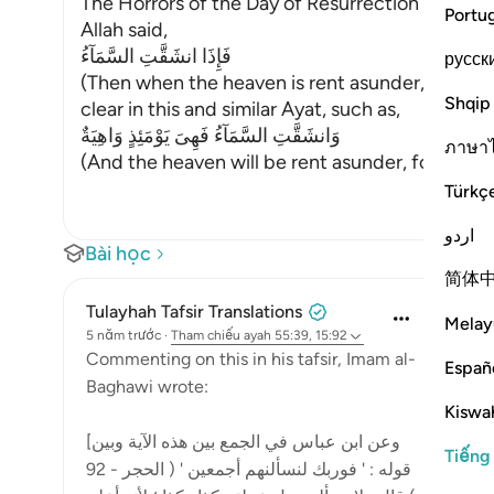
The Horrors of the Day of Resurrection
Portu
Allah said,
فَإِذَا انشَقَّتِ السَّمَآءُ
русск
(Then when the heaven is rent asunder,) on the 
Shqip
clear in this and similar Ayat, such as,
وَانشَقَّتِ السَّمَآءُ فَهِىَ يَوْمَئِذٍ وَاهِيَةٌ
ภาษา
(And the heaven will be rent asunder, for that 
Türkç
اردو
Bài học
简体
Tulayhah Tafsir Translations
Melay
5 năm trước
·
Tham chiếu
ayah 55:39, 15:92
Commenting on this in his tafsir, Imam al-
Españ
Baghawi wrote:
Kiswah
[وعن ابن عباس في الجمع بين هذه الآية وبين
Tiếng
قوله : ' فوربك لنسألنهم أجمعين ' ( الحجر - 92