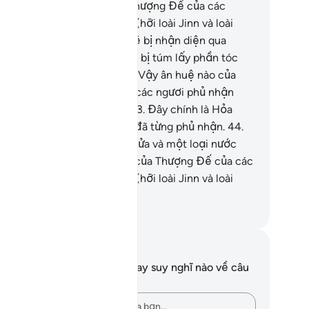
).
40
.
Vậy ân huệ nào của Thượng Đế của các
ươi mà các ngươi phủ nhận (hỡi loài Jinn và loài
ười)?!
41
.
Những kẻ tội lỗi sẽ bị nhận diện qua
ững dấu vết riêng, rồi chúng bị túm lấy phần tóc
ước trán và đôi bàn chân.
42
.
Vậy ân huệ nào của
ượng Đế của các ngươi mà các ngươi phủ nhận
i loài Jinn và loài người)?!
43
.
Đây chính là Hỏa
ục mà những tên tội phạm đã từng phủ nhận.
44
.
úng sẽ đi xung quanh giữa Lửa và một loại nước
c nóng.
45
.
Vậy ân huệ nào của Thượng Đế của các
ươi mà các ngươi phủ nhận (hỡi loài Jinn và loài
ười)?!
uwwad Center
i chú và suy ngẫm
n không có bất kỳ ghi chú hay suy nghĩ nào về câu
ơ này.
Hãy ghi lại những suy nghĩ của bạn…