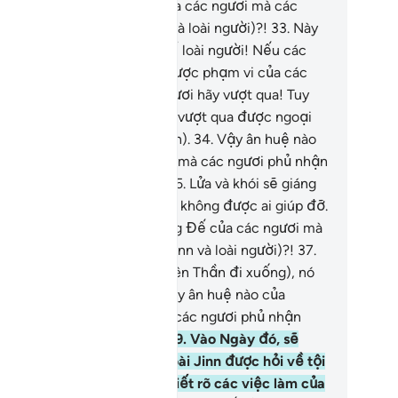
 huệ nào của Thượng Đế của các ngươi mà các
ơi phủ nhận (hỡi loài Jinn và loài người)?!
33
.
Này
i tập thể loài Jinn và tập thể loài người! Nếu các
ươi có khả năng vượt qua được phạm vi của các
g trời và trái đất thì các ngươi hãy vượt qua! Tuy
iên, các ngươi sẽ không thể vượt qua được ngoại
ừ có thẩm quyền (từ nơi Allah).
34
.
Vậy ân huệ nào
a Thượng Đế của các ngươi mà các ngươi phủ nhận
i loài Jinn và loài người)?!
35
.
Lửa và khói sẽ giáng
ống các ngươi, các ngươi sẽ không được ai giúp đỡ.
.
Vậy ân huệ nào của Thượng Đế của các ngươi mà
c ngươi phủ nhận (hỡi loài Jinn và loài người)?!
37
.
i bầu trời mở ra (để các Thiên Thần đi xuống), nó
ở nên đỏ rực như dầu.
38
.
Vậy ân huệ nào của
ượng Đế của các ngươi mà các ngươi phủ nhận
i loài Jinn và loài người)?!
39
.
Vào Ngày đó, sẽ
ông ai trong loài người và loài Jinn được hỏi về tội
i của mình (bởi vì Allah đã biết rõ các việc làm của