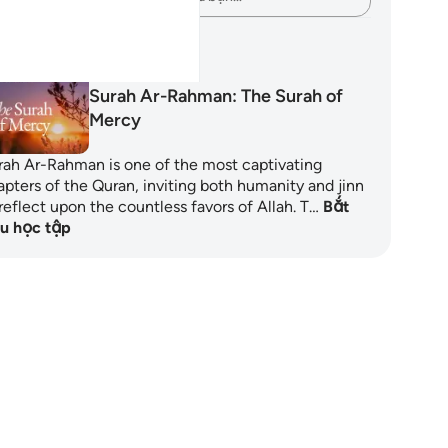
 hoạch học tập
Surah Ar-Rahman: The Surah of
Mercy
rah Ar-Rahman is one of the most captivating
apters of the Quran, inviting both humanity and jinn
reflect upon the countless favors of Allah. T…
Bắt
u học tập