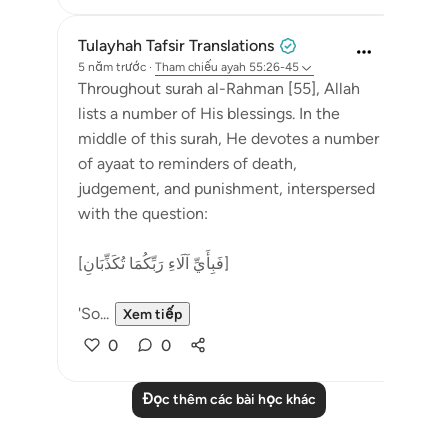
Tulayhah Tafsir Translations
5 năm trước
·
Tham chiếu
ayah 55:26-45
Throughout surah al-Rahman [55], Allah
lists a number of His blessings. In the
middle of this surah, He devotes a number
of ayaat to reminders of death,
judgement, and punishment, interspersed
with the question:
[فَبِأَيِّ آلَاءِ رَبِّكُمَا تُكَذِّبَانِ]
'So...
Xem tiếp
0
0
Đọc thêm các bài học khác