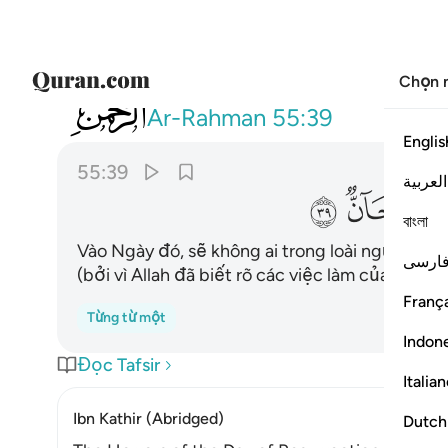
Chọn 
055
فيوميذ لا يسال عن ذنبه انس ولا جان ٣٩
Ar-Rahman
55:39
Englis
55:39
العربية
ﳈ
ﳉ
ﳊ
বাংলা
Vào Ngày đó, sẽ không ai trong loài người và lo
ارسی
(bởi vì Allah đã biết rõ các việc làm của họ).
França
Từng từ một
Indon
Đọc Tafsir
Italia
Ibn Kathir (Abridged)
Dutch