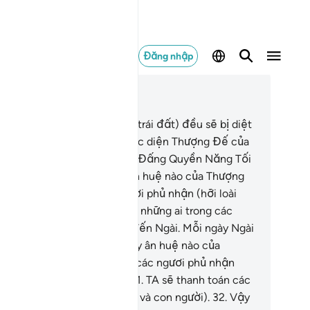
Đăng nhập
c trong ngữ cảnh
ơng 55, Trang 532, Juz 27
.
Tất cả những ai sống trên (trái đất) đều sẽ bị diệt
ng,
27
.
Chỉ sẽ còn lại mỗi sắc diện Thượng Đế của
ươi (Thiên Sứ Muhammad), Đấng Quyền Năng Tối
ượng và Danh Dự.
28
.
Vậy ân huệ nào của Thượng
 của các ngươi mà các ngươi phủ nhận (hỡi loài
n và loài người)?!
29
.
Tất cả những ai trong các
ng trời và trái đất đều cần đến Ngài. Mỗi ngày Ngài
u biểu thị công việc.
30
.
Vậy ân huệ nào của
ượng Đế của các ngươi mà các ngươi phủ nhận
i loài Jinn và loài người)?!
31
.
TA sẽ thanh toán các
ơi hỡi hai loài tạo vật (Jinn và con người).
32
.
Vậy