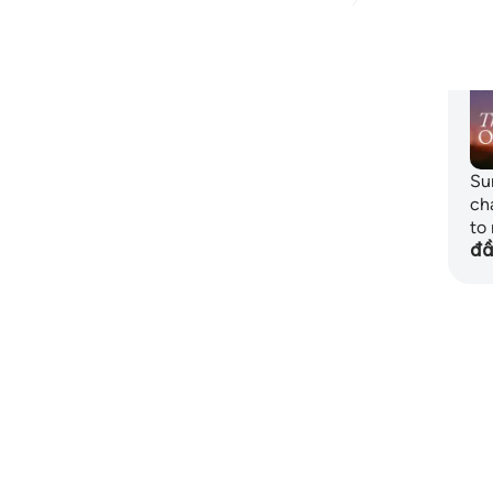
Kế
Đọc thêm những suy ngẫm khác
Su
ch
to 
đầ