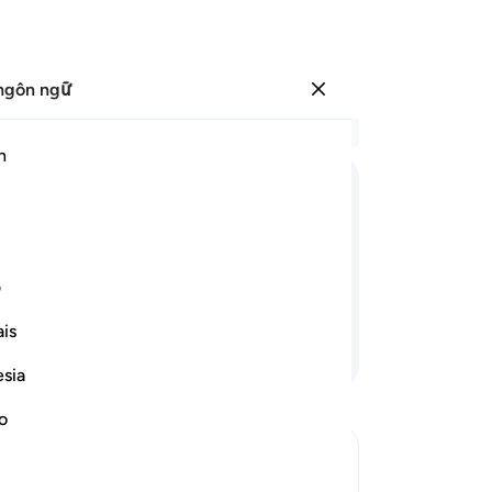
ngôn ngữ
Đăng nhập
Đọ
h
Chư
26
ﳂ
ﳃ
ﳄ
ﳅ
ﳆ
ﳇ
vo
Ng
ài Jinn được hỏi về tội lỗi của mình
Th
ف
Đế
is
Jin
Tiếp tục đọc
tầ
esia
đề
Th
no
(hỡ
ngư