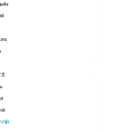
ân
guês
ngư
ий
hỡ
Day of Resurrection; this meaning is
ng
tần
nh
ไทย
D
…
Đọc thêm
tr
e
củ
Thêm các bản Tafsir
(hỡ
Suy ngẫm
xu
中文
36
cá
Dr Maryam Fayyaz
u
năm ngoái
·
Tham chiếu
ayah 55:35-45
Kh
﷽
tr
ol
Th
ili
The fire rains down like molten brass,
(hỡ
scorching every part of me. I try to shield
kh
 Việt
myself, but there is no escape. The sky,
lỗ