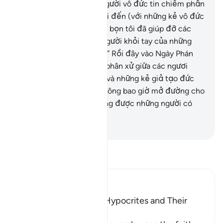
hay sao?” Và khi những người vô đức tin chiếm phần
thắng thì bọn họ cũng lại đến (với những kẻ vô đức
tin đó), bảo: “Không phải bọn tôi đã giúp đỡ các
người và ngăn cản các người khỏi tay của những
người có đức tin đó sao?” Rồi đây vào Ngày Phán
Xét Cuối Cùng, Allah sẽ phân xử giữa các ngươi
(những người có đức tin và những kẻ giả tạo đức
tin), và tất nhiên Allah không bao giờ mở đường cho
những kẻ vô đức tin thắng được những người có
đức tin.
-
Ruwwad Center
Đọc Tafsir
Ibn Kathir (Abridged)
Characteristics of the Hypocrites and Their
Destination