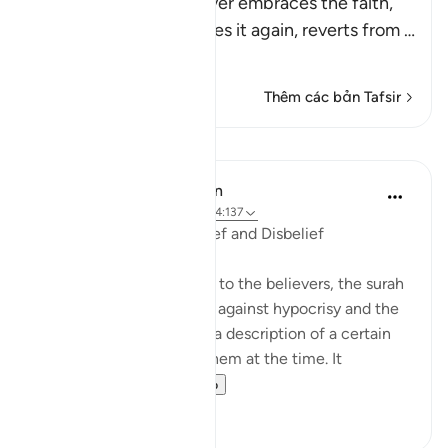
Allah states that whoever embraces the faith,
reverts from it, embraces it again, reverts from
…
Đọc thêm
Thêm các bản Tafsir
Bài học
In the Shade of the Quran
31 tuần trước
·
Tham chiếu
ayah 4:137
Vacillation Between Belief and Disbelief
After this double address to the believers, the surah
begins its hard campaign against hypocrisy and the
hypocrites, starting with a description of a certain
condition pertaining to them at the time. It
describes the a...
Xem tiếp
0
0