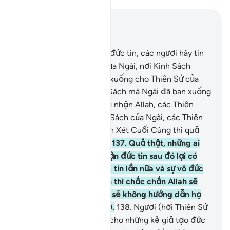
Đọc trong ngữ cảnh
Chương 4, Trang 100, Juz 5
136
.
Hỡi những người có đức tin, các ngươi hãy tin
nơi Allah, nơi Thiên Sứ của Ngài, nơi Kinh Sách
(Qur’an) mà Ngài đã ban xuống cho Thiên Sứ của
Ngài cũng như các Kinh Sách mà Ngài đã ban xuống
trước đây. Người nào phủ nhận Allah, các Thiên
Thần của Ngài, các Kinh Sách của Ngài, các Thiên
Sứ của Ngài và Ngày Phán Xét Cuối Cùng thì quả
thật y đã lầm lạc quá xa.
137
.
Quả thật, những ai
đã có đức tin rồi phủ nhận đức tin sau đó lại có
đức tin rồi phủ nhận đức tin lần nữa và sự vô đức
tin càng tăng cường hơn thì chắc chắn Allah sẽ
không tha thứ cho họ và sẽ không hướng dẫn họ
đến con đường (chân lý).
138
.
Ngươi (hỡi Thiên Sứ
Muhammad) hãy báo tin cho những kẻ giả tạo đức