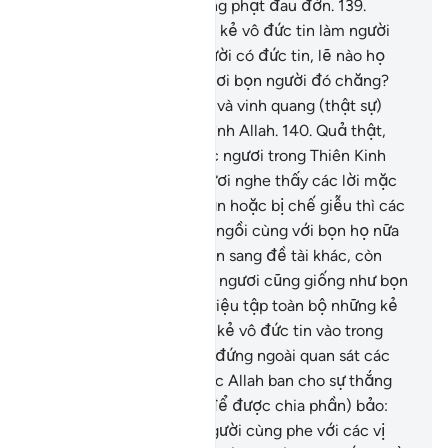
tin rằng bọn họ sẽ bị trừng phạt đau đớn.
139
.
Những ai nhận lấy những kẻ vô đức tin làm người
bảo hộ thay vì những người có đức tin, lẽ nào họ
muốn tìm quyền vinh ở nơi bọn người đó chăng?
Quả thật, mọi quyền lực và vinh quang (thật sự)
đều chỉ thuộc về một mình Allah.
140
.
Quả thật,
Ngài đã ban lệnh cho các ngươi trong Thiên Kinh
(Qur’an) rằng khi các ngươi nghe thấy các lời mặc
khải của Allah bị phủ nhận hoặc bị chế giễu thì các
ngươi chớ đừng tiếp tục ngồi cùng với bọn họ nữa
cho tới khi bọn họ chuyển sang đề tài khác, còn
không thì chắc chắn các ngươi cũng giống như bọn
họ. Allah chắc chắn sẽ triệu tập toàn bộ những kẻ
giả tạo đức tin và những kẻ vô đức tin vào trong
Hỏa Ngục.
141
.
Những ai đứng ngoài quan sát các
ngươi, khi các ngươi được Allah ban cho sự thắng
lợi thì bọn họ (liền đến để được chia phần) bảo:
“Chẳng phải bọn tôi là người cùng phe với các vị