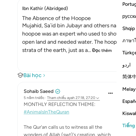
Portu
Ibn Kathir (Abridged)
русск
The Absence of the Hoopoe
Mujahid, Sa`id bin Jubayr and others narrated 
Shqip
hoopoe was an expert who used to show Sulaym
ภาษา
open land and needed water. The hoopoe would l
strata of the earth, just as a
…
Đọc thêm
Türkç
اردو
Bài học
简体
Melay
Sohaib Saeed
5 năm trước
·
Tham chiếu
ayah 27:18, 27:20
Españ
MONTHLY REFLECTION THEME:
#AnimalsInTheQuran
Kiswah
Tiếng
The Qur'an calls us to witness all the
wonders of Allah (swt)'s creation, which