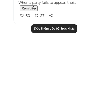
When a party fails to appear, thei...
Xem tiếp
60
27
Đọc thêm các bài học khác