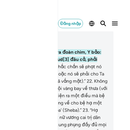
Đăng nhập
c trong ngữ cảnh
ơng 27, Trang 378, Juz 19
.
Rồi khi (Sulayman) kiểm tra đoàn chim, Y bảo:
ao Ta không thấy con Hudhud[3] đâu cả, phải
ăng nó vắng mặt?”
21
.
“Ta chắc chắn sẽ phạt nó
ật nặng hoặc Ta sẽ giết nó hoặc nó sẽ phải cho Ta
ết lý do rõ ràng (về việc nó đã vắng mặt).”
22
.
Không
m chậm trễ, con chim liền vội vàng bay về thưa (với
layman): “Hạ thần đã phát hiện ra một điều mà bệ
 chưa biết và hạ thần đã mang về cho bệ hạ một
uồn tin chắc chắn từ xứ Saba' (Sheba).”
23
.
“Hạ
ần đã phát hiện thấy có một nữ vương cai trị dân
úng, nữ vương đó đã được cung phụng đầy đủ mọi