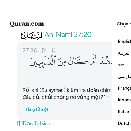
Chọn 
027
وتفقد الطير فقال ما لي لا ارى الهدهد ام
An-Naml
27:20
Englis
27:20
العربية
ﲲ
ﲳ
ﲴ
ﲵ
ﲶ
বাংলা
ارسی
França
Rồi khi (Sulayman) kiểm tra đoàn chim, Y bảo
đâu cả, phải chăng nó vắng mặt?”
1
Indon
Từng từ một
Italia
Đọc Tafsir
Dutch