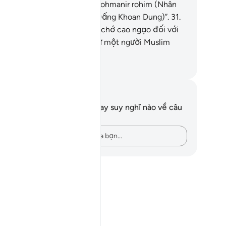
t đầu bằng câu: Bismillahir rohmanir rohim (Nhân
nh Allah, Đấng Độ Lượng, Đấng Khoan Dung)”.
31
.
Nội dung của nó:) Các ngươi chớ cao ngạo đối với
 và hãy đến trình diện Ta như một người Muslim
hần phục Allah).”
uwwad Center
i chú và suy ngẫm
n không có bất kỳ ghi chú hay suy nghĩ nào về câu
ơ này.
Hãy ghi lại những suy nghĩ của bạn…