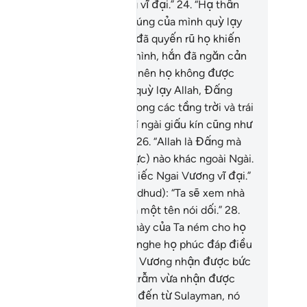
ứ và làm chủ một ngai vương vĩ đại.”
24
.
“Hạ thần
ấy nữ vương đó cùng dân chúng của mình quỳ lạy
t trời thay vì Allah. Shaytan đã quyến rũ họ khiến
 thích thú với việc làm của mình, hắn đã ngăn cản
 xa lánh con đường Chân Lý nên họ không được
ớng dẫn.”
25
.
“Để họ không quỳ lạy Allah, Đấng
ưng bày những điều bí mật trong các tầng trời và trái
t, Đấng biết rõ mọi điều quí ngài giấu kín cũng như
ững điều quí ngài phơi bày.”
26
.
“Allah là Đấng mà
ông có Thượng Đế (đích thực) nào khác ngoài Ngài.
ài là Đấng Chủ Nhân của chiếc Ngai Vương vĩ đại.”
.
(Sulayman) nói với (con Hudhud): “Ta sẽ xem nhà
ươi nói thật hay nhà ngươi là một tên nói dối.”
28
.
hà ngươi hãy mang bức thư này của Ta ném cho họ
i lánh sang một bên để lắng nghe họ phúc đáp điều
(về bức thư của Ta).”
29
.
(Nữ Vương nhận được bức
ư) bảo: “Hỡi các tướng lĩnh, trẫm vừa nhận được
t bức thư khả kính.”
30
.
“Nó đến từ Sulayman, nó