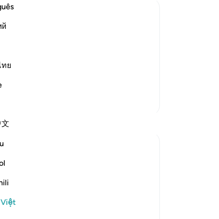
th
guês
th
ий
mặ
họ
from Ibn `Abbas and others that the
họ
an where water was if he was out in
hư
ไทย
ook for water for him in the various
tr
e
đấ
Thêm các bản Tafsir
nh
Kh
Suy ngẫm
中文
Ng
27
u
Wael Hamza
ng
8 năm trước
·
Tham chiếu
ayah 27:20
“N
ol
The hoopoe is a beautiful bird but it is not
rồ
the only one that is beautiful. It does fly
ili
gì 
smoothly and with style but so do many
th
 Việt
other birds. It is not mentioned in the
mộ
Qur’an because of all of that. It was its