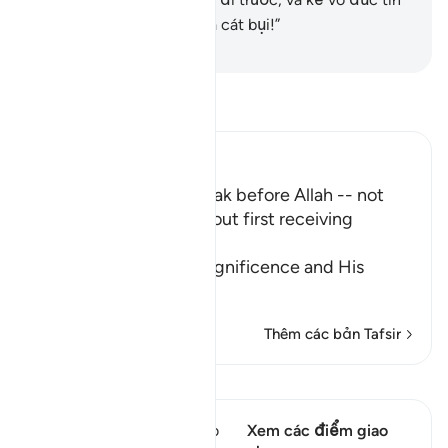
sẽ nói: “Ôi, ước gì mình là cát bụi!”
-
Ruwwad Center
Đọc Tafsir
Ibn Kathir (Abridged)
No one will dare to speak before Allah -- not
even the Angels - without first receiving
Permission
Allah informs of His magnificence and His
majesty, a
…
Đọc thêm
Thêm các bản Tafsir
Xem Qiraat
Câu thơ này có 1 Các giao
Xem các điểm giao