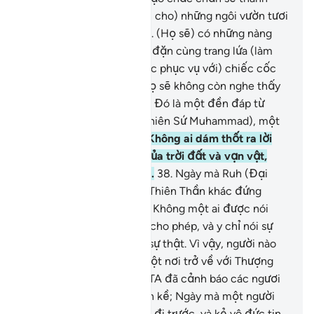
đạt.
32
.
(Họ sẽ được ban cho) những ngôi vườn tươi
xanh và các vườn nho.
33
.
(Họ sẽ) có những nàng
trinh nữ với bộ ngực đầy đặn cùng trang lứa (làm
bạn đời).
34
.
(Họ sẽ được phục vụ với) chiếc cốc
đầy (rượu).
35
.
Nơi đó, họ sẽ không còn nghe thấy
lời sàm bậy và dối trá.
36
.
Đó là một đền đáp từ
Thượng Đế của ngươi (Thiên Sứ Muhammad), một
món quà hào phóng.
37
.
Không ai dám thốt ra lời
nào trừ phi Thượng Đế của trời đất và vạn vật,
Đấng Nhân Từ cho phép.
38
.
Ngày mà Ruh (Đại
Thiên thần Jibril) và các Thiên Thần khác đứng
thành hàng ngũ chỉnh tề. Không một ai được nói
ngoại trừ Đấng Nhân Từ cho phép, và y chỉ nói sự
thật.
39
.
Đó là Ngày của sự thật. Vì vậy, người nào
muốn thì hãy chọn lấy một nơi trở về với Thượng
Đế của y.
40
.
Quả Thật, TA đã cảnh báo các ngươi
về một sự trừng phạt gần kề; Ngày mà một người
sẽ thấy điều mà y đã gởi đi trước, và kẻ vô đức tin