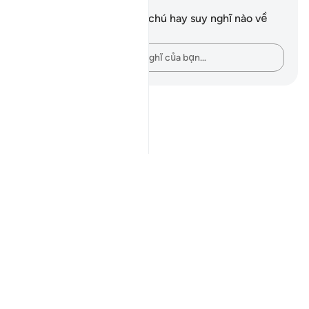
Ghi chú và suy ngẫm
Bạn không có bất kỳ ghi chú hay suy nghĩ nào về
câu thơ này.
Hãy ghi lại những suy nghĩ của bạn…
Notes
placeholders
close