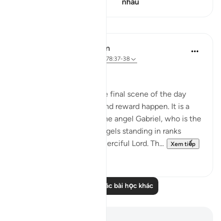
điểm
nhau
Bài học
In the Shade of the Quran
31 tuần trước
·
Tham chiếu
ayah 78:37-38
In God's Presence
The surah closes with the final scene of the day
when all the reckoning and reward happen. It is a
scene in which we see the angel Gabriel, who is the
Holy Spirit, and all the angels standing in ranks
before God, their Most Merciful Lord. Th...
Xem tiếp
0
0
Đọc thêm các bài học khác