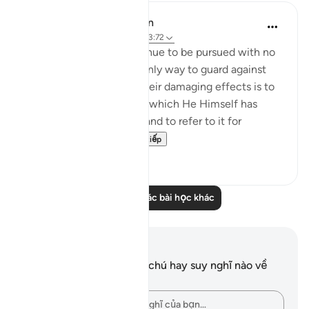
In the Shade of the Quran
31 tuần trước
·
Tham chiếu
ayah 3:72
Such evil schemes continue to be pursued with no
sign of weakening. The only way to guard against
them and to be spared their damaging effects is to
hold tight to God’s Book, which He Himself has
undertaken to preserve, and to refer to it for
guidance and for ...
Xem tiếp
0
0
Đọc thêm các bài học khác
Ghi chú và suy ngẫm
Bạn không có bất kỳ ghi chú hay suy nghĩ nào về
câu thơ này.
Hãy ghi lại những suy nghĩ của bạn…