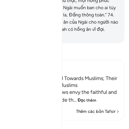
Ngươi hãy nói với họ: “Quả thật, mọi hồng phúc
đều nằm trong tay Allah, Ngài muốn ban cho ai tùy
ý Ngài. Allah là Đấng bao la, Đấng thông toàn.”
74
.
Ngài đặc biệt dành hồng ân của Ngài cho người nào
Ngài muốn. Quả thật, Allah có hồng ân vĩ đại.
-
Ruwwad Center
Đọc Tafsir
Ibn Kathir (Abridged)
The Envy the Jews Feel Towards Muslims; Their
Wicked Plots Against Muslims
Allah states that the Jews envy the faithful and
wish they could misguide th
…
Đọc thêm
Thêm các bản Tafsir
Bài học