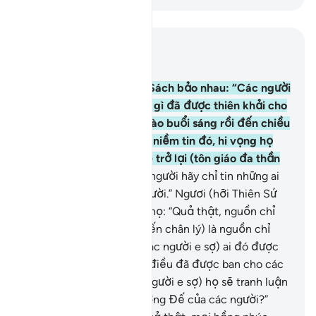
Đọc trong ngữ cảnh
Chương 3, Trang 59, Juz 3
72
.
Một nhóm dân Kinh Sách bảo nhau: “Các người
hãy giả vờ tin nơi những gì đã được thiên khải cho
nhóm người có đức tin vào buổi sáng rồi đến chiều
các người hãy phủ nhận niềm tin đó, hi vọng họ
(những người Muslim) sẽ trở lại (tôn giáo đa thần
trước đây).”
73
.
“Và các người hãy chỉ tin những ai
theo tôn giáo của các người.” Ngươi (hỡi Thiên Sứ
Muhammad) hãy nói với họ: “Quả thật, nguồn chỉ
đạo đích thực (hướng đến chân lý) là nguồn chỉ
đạo của Allah. (Lẽ nào các người e sợ) ai đó được
ban cho điều giống như điều đã được ban cho các
người hoặc (lẽ nào các người e sợ) họ sẽ tranh luận
với các người trước Thượng Đế của các người?”