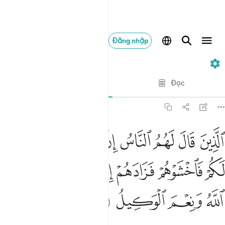
Đăng nhập
3. Ali 'Imran
Từng câu từng chữ
Đọc
Bản dịch
: Translation Pioneers Center
3:173
ﳅ
ﳆ
ﳇ
ﳈ
ﳉ
ﳊ
ﳋ
ﳌ
لذين قال لهم الناس ان الناس قد جمعوا لكم فاخشوهم فزادهم ايمانا وقالو
لَّذِينَ قَالَ لَهُمُ ٱلنَّاسُ إِنَّ ٱلنَّاسَ قَدْ جَمَعُوا۟ لَكُمْ فَٱخْشَوْهُمْ
ﳍ
ﳎ
ﳏ
ﳐ
ﳑ
ﳒ
ﳓ
ﳔ
ﳕ
ﳖ