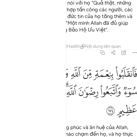
Những người mà khi thiên hạ nói với họ “Quả thật, những
người (ngoại đạo) đang tập hợp tấn công các người, các
người hãy nên sợ bọn họ” thì đức tin của họ tăng thêm và
họ nói (một cách kiên định): “Một mình Allah đã đủ giúp
chúng tôi bởi vì Ngài là Đấng Bảo Hộ Ưu Việt”.
Tafsirs
Bài học
Suy ngẫm
Hadith
Nội dung liên quan
3:174
ﱁ
ﱂ
ﱃ
ﱄ
ﱅ
ﱆ
ﱇ
انقلبوا بنعمة من الله وفضل لم يمسسهم سوء واتبعوا رضوان الله والله
َٱنقَلَبُوا۟ بِنِعْمَةٍۢ مِّنَ ٱللَّهِ وَفَضْلٍۢ لَّمْ يَمْسَسْهُمْ سُوٓءٌۭ وَٱتَّبَعُوا۟ رِضْوَٰنَ ٱللَّهِ ۗ
ﱈ
ﱉ
ﱊ
ﱋﱌ
ﱍ
ﱎ
ﱏ
ﱐ
ﱑ
Rồi họ đã trở về nhà với hồng phúc và ân huệ của Allah,
chẳng hề có một chút rủi ro nào chạm đến họ, và họ thực