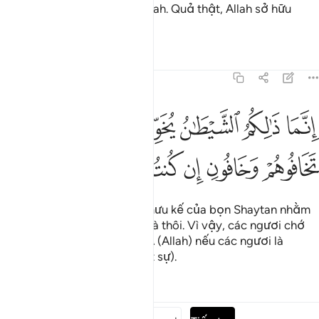
sự đi theo sự hài lòng của Allah. Quả thật, Allah sở hữu
nguồn thiên lộc vĩ đại.
Tafsirs
Bài học
Suy ngẫm
3:175
ﱒ
ﱓ
ﱔ
ﱕ
ﱖ
ﱗ
نما ذالكم الشيطان يخوف اولياءه فلا تخافوهم وخافون ان كنتم مومنين ٧٥
ِنَّمَا ذَٰلِكُمُ ٱلشَّيْطَـٰنُ يُخَوِّفُ أَوْلِيَآءَهُۥ فَلَا تَخَافُوهُمْ وَخَافُونِ إِن كُنتُم مُّؤْمِنِينَ ٥
ﱘ
ﱙ
ﱚ
ﱛ
ﱜ
ﱝ
Quả thật, đó chẳng qua là mưu kế của bọn Shaytan nhằm
hù dọa đồng bọn của hắn mà thôi. Vì vậy, các ngươi chớ
đừng sợ chúng mà hãy sợ TA (Allah) nếu các ngươi là
những người có đức tin (thật sự).
Tafsirs
Bài học
Suy ngẫm