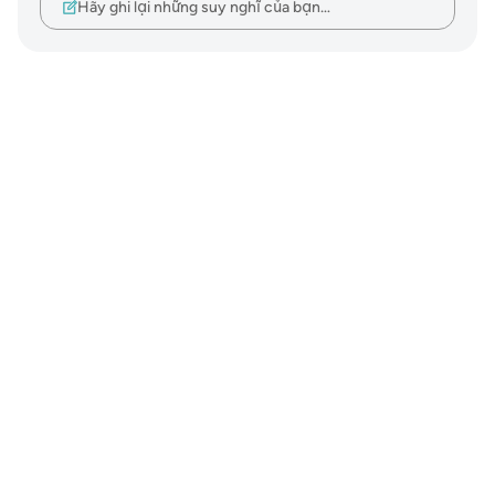
Hãy ghi lại những suy nghĩ của bạn…
Notes
placeholders
close