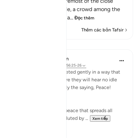
Allah states that the foremost of the close
believers are a multitude, a crowd among the
earlier generations and a
…
Đọc thêm
Thêm các bản Tafsir
Bài học
In the Shade of the Quran
31 tuần trước
·
Tham chiếu
ayah 56:25-26
Those to the fore are greeted gently in a way that
disdains all idle talk: "There they will hear no idle
talk, no sinful speech, only the saying, Peace!
Peace'." (Verses 25-26)
Their lives are peaceful; peace that spreads all
around them. They are saluted by ...
Xem tiếp
0
0