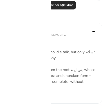
Đọc thêm các bài học khác
Suy ngẫm
Ola Shoubaki
22 tuần trước
·
Tham chiếu
ayah 56:25-26
Gems of Jannah Series
In Jannah, they will hear no idle talk, but only سلام :
peace, wholeness, harmony.
The word سلام springs from the root س ل م, whose
heart meaning is soundness and unbroken form -
the state of being whole, complete, without
fracture. It ...
Xem tiếp
4
0