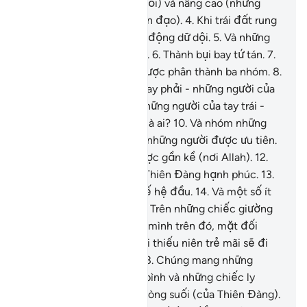
vô đức tin, những kẻ tội lỗi) và nâng cao (những
người có đức tin và ngoan đạo).
4
.
Khi trái đất rung
chuyển bởi một sự chấn động dữ dội.
5
.
Và những
quả núi bị phá vỡ, đổ nát.
6
.
Thành bụi bay tứ tán.
7
.
(Lúc đó), các ngươi sẽ được phân thành ba nhóm.
8
.
Nhóm những người của tay phải - những người của
tay phải là ai?
9
.
Nhóm những người của tay trái -
những người của tay trái là ai?
10
.
Và nhóm những
người tiên phong – họ là những người được ưu tiên.
11
.
Đó là những người được gần kề (nơi Allah).
12
.
Trong những Ngôi Vườn Thiên Đàng hạnh phúc.
13
.
Phần đông thuộc các thế hệ đầu.
14
.
Và một số ít
thuộc các thế hệ sau.
15
.
Trên những chiếc giường
dát vàng.
16
.
Họ ngồi tựa mình trên đó, mặt đối
mặt.
17
.
Những chàng trai thiếu niên trẻ mãi sẽ đi
vòng quanh họ hầu hạ.
18
.
Chúng mang những
chiếc cốc, những chiếc bình và những chiếc ly
(rượu) được lấy từ một dòng suối (của Thiên Đàng).