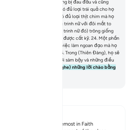
19
.
(Khi uống), họ sẽ không bị đau đầu và cũng
không bị mất trí.
20
.
Sẽ có đủ loại trái quả cho họ
tha hồ lựa chọn.
21
.
Sẽ có đủ loại thịt chim mà họ
ưa thích.
22
.
Sẽ có những trinh nữ với đôi mắt to
tuyệt đẹp.
23
.
(Các nàng trinh nữ đó) trông giống
như những viên ngọc trai được cất kỹ.
24
.
Một phần
thưởng dành cho những việc làm ngoan đạo mà họ
đã làm (trên thế gian).
25
.
Trong (Thiên Đàng), họ sẽ
không còn nghe những lời sàm bậy và những điều
tội lỗi.
26
.
Mà chỉ (còn nghe) những lời chào bằng
an phúc lành.
-
Ruwwad Center
Đọc Tafsir
Ibn Kathir (Abridged)
The Reward of the Foremost in Faith