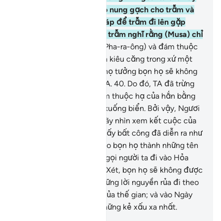
Haman, ngươi hãy đốt lò nung gạch cho trẫm và
xây cho trẫm một cái tháp để trẫm đi lên gặp
Thượng Đế của Musa và trẫm nghĩ rằng (Musa) chỉ
là một tên lừa bịp.”
39
.
(Pha-ra-ông) và đám thuộc
hạ của hắn đã ngạo mạn kiêu căng trong xứ một
cách ngông cuồng; bọn họ tưởng bọn họ sẽ không
bị đưa trở về trình diện TA.
40
.
Do đó, TA đã trừng
phạt (Pha-ra-ông) và đám thuộc hạ của hắn bằng
cách nhấn chìm bọn họ xuống biển. Bởi vậy, Ngươi
(Thiên Sứ Muhammad) hãy nhìn xem kết cuộc của
những kẻ làm điều sai quấy bất công đã diễn ra như
thế nào.
41
.
TA đã làm cho bọn họ thành những tên
cầm đầu trong việc kêu gọi người ta đi vào Hỏa
Ngục, rồi vào Ngày Phán Xét, bọn họ sẽ không được
giúp đỡ.
42
.
TA đã để những lời nguyền rủa đi theo
bọn họ suốt cuộc sống của thế gian; và vào Ngày
Phán Xét, bọn họ sẽ là những kẻ xấu xa nhất.
-
Ruwwad Center