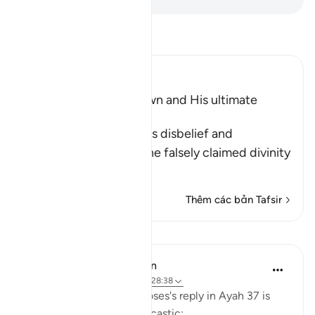
Đọc Tafsir
Ibn Kathir (Abridged)
The Arrogance of Fir`awn and His ultimate
Destiny
Allah tells us of Fir`awn's disbelief and
wrongdoing, and how he falsely claimed divinity
for his evi
…
Đọc thêm
Thêm các bản Tafsir
Bài học
In the Shade of the Quran
31 tuần trước
·
Tham chiếu
ayah 28:38
Pharaoh's response to Moses's reply in Ayah 37 is
evasive, boastful, and sarcastic: