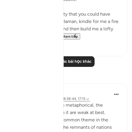
"Nobles! I know of no deity that you could have
other than myself. Well, Haman, kindle for me a fire
[to bake bricks] of clay, and then build me a lofty
tower, so that I may h...
Xem tiếp
0
0
Đọc thêm các bài học khác
Suy ngẫm
Hana Alasry
6 năm trước
·
Tham chiếu
ayah 28:38-44, 17:15
The order to build is more metaphorical, the
accounts associated with it are weak at best.
'See then their end' is a common theme in the
Quran for people to see the remnants of nations