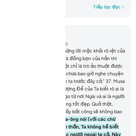
Từng từ một
Tiếp tục đọc
Đọc trong ngữ cảnh
Chương 28, Trang 390, Juz 20
36
.
Rồi khi Musa mang những lời mặc khải rõ rệt của
TA đến gặp Pha-ra-ông và đồng bọn của hắn thì
bọn họ bảo: “Đây quả thật chỉ là trò ảo thuật được
bịa ra mà thôi chứ bọn ta chưa bao giờ nghe chuyện
này từ nơi tổ tiên của bọn ta trước đây cả.”
37
.
Musa
nói (với Pha-ra-ông): “Thượng Đế của Ta biết rõ ai là
người mang nguồn chỉ đạo từ nơi Ngài và ai là người
sẽ có được nơi ở cuối cùng tốt đẹp. Quả thật,
những kẻ làm điều sai quấy bất công sẽ không bao
giờ thành đạt.”
38
.
Pha-ra-ông nói (với các chư
thần của hắn): “Hỡi quân thần, Ta không hề biết
có chúa nào khác của các ngươi ngoài ta cả. Này