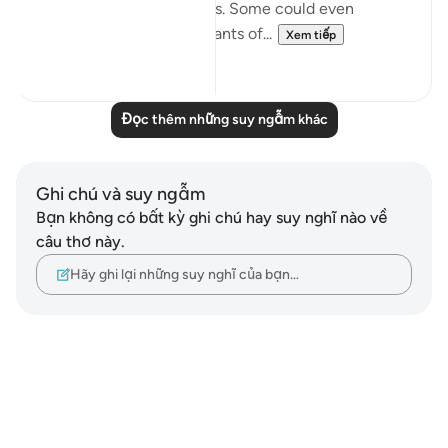
who lived in heedlessness. Some could even
physically see their remnants of...
Xem tiếp
2
0
Đọc thêm những suy ngẫm khác
Ghi chú và suy ngẫm
Bạn không có bất kỳ ghi chú hay suy nghĩ nào về
câu thơ này.
Hãy ghi lại những suy nghĩ của bạn…