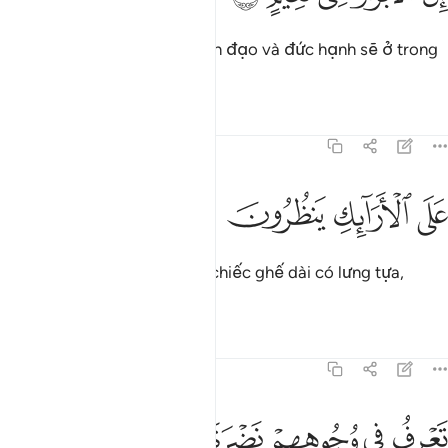
Thật vậy, những người ngoan đạo và đức hạnh sẽ ở trong
Thiên Đàng hạnh phúc.
Tafsirs
Bài học
Suy ngẫm
83:23
ﲨ
ﲩ
لى الارايك ينظرون ٢٣
ﲪ
ﲫ
َلَى ٱلْأَرَآئِكِ يَنظُرُونَ ٢٣
Họ sẽ nghỉ ngơi trên những chiếc ghế dài có lưng tựa,
ngắm nhìn xung quanh.
Tafsirs
Bài học
Suy ngẫm
83:24
ﲬ
ﲭ
ﲮ
عرف في وجوههم نضرة النعيم ٢٤
ﲯ
ﲰ
ﲱ
َعْرِفُ فِى وُجُوهِهِمْ نَضْرَةَ ٱلنَّعِيمِ ٢٤