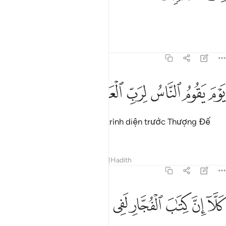
Cho một Ngày vĩ đại?
Tafsirs
Bài học
Suy ngẫm
83:6
ﱄ
ﱅ
ﱆ
وم يقوم الناس لرب العالمين ٦
ﱇ
ﱈ
ﱉ
َوْمَ يَقُومُ ٱلنَّاسُ لِرَبِّ ٱلْعَـٰلَمِينَ ٦
Ngày mà nhân loại sẽ đứng trình diện trước Thượng Đế
của vũ trụ và vạn vật.
Tafsirs
Bài học
Suy ngẫm
Hadith
83:7
ﱊ
ﱋ
ﱌ
ﱍ
لا ان كتاب الفجار لفي سجين ٧
ﱎ
ﱏ
ﱐ
َلَّآ إِنَّ كِتَـٰبَ ٱلْفُجَّارِ لَفِى سِجِّينٍۢ ٧