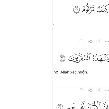
ﲝ
تاب مرقوم ٢٠
ﲞ
ﲟ
ِتَـٰبٌۭ مَّرْقُومٌۭ ٢٠
Đó là một quyển sổ ghi chép.
Tafsirs
Bài học
Suy ngẫm
83:21
ﲠ
شهده المقربون ٢١
ﲡ
ﲢ
َشْهَدُهُ ٱلْمُقَرَّبُونَ ٢١
Được các Thiên Thần gần kề nơi Allah xác nhận.
Tafsirs
Bài học
Suy ngẫm
83:22
ﲣ
ﲤ
ن الابرار لفي نعيم ٢٢
ﲥ
ﲦ
ﲧ
ِنَّ ٱلْأَبْرَارَ لَفِى نَعِيمٍ ٢٢