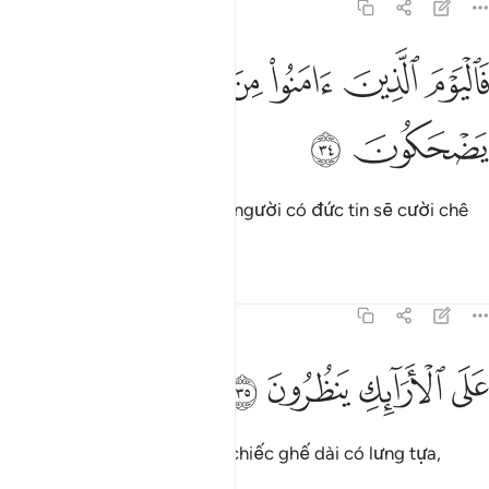
83:34
ﱁ
ﱂ
ﱃ
ﱄ
اليوم الذين امنوا من الكفار يضحكون ٣٤
ﱅ
َٱلْيَوْمَ ٱلَّذِينَ ءَامَنُوا۟ مِنَ ٱلْكُفَّارِ يَضْحَكُونَ ٣٤
ﱆ
ﱇ
Vì vậy, vào Ngày đó, những người có đức tin sẽ cười chê
những kẻ vô đức tin trở lại.
Tafsirs
Bài học
Suy ngẫm
83:35
ﱈ
ﱉ
لى الارايك ينظرون ٣٥
ﱊ
ﱋ
َلَى ٱلْأَرَآئِكِ يَنظُرُونَ ٣٥
Họ sẽ nghỉ ngơi trên những chiếc ghế dài có lưng tựa,
ngắm nhìn xung quanh.