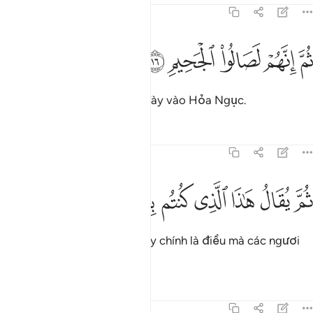
83:16
ﲄ
ﲅ
ﲆ
م انهم لصالو الجحيم ١٦
ﲇ
ﲈ
ُمَّ إِنَّهُمْ لَصَالُوا۟ ٱلْجَحِيمِ ١٦
Rồi chúng chắc chắn sẽ bị đày vào Hỏa Ngục.
Tafsirs
Bài học
Suy ngẫm
83:17
ﲉ
ﲊ
ﲋ
ﲌ
م يقال هاذا الذي كنتم به تكذبون ١٧
ﲍ
ﲎ
ﲏ
ﲐ
ُمَّ يُقَالُ هَـٰذَا ٱلَّذِى كُنتُم بِهِۦ تُكَذِّبُونَ ١٧
Rồi sẽ có lời bảo chúng: “Đây chính là điều mà các ngươi
đã thường phủ nhận.”
Tafsirs
Bài học
Suy ngẫm
83:18