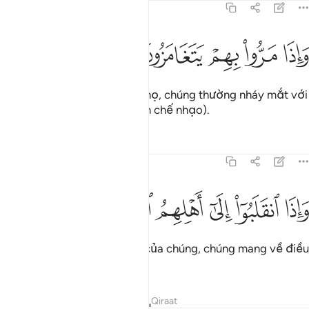
83:30
ﳑ
ﳒ
ﳓ
اذا مروا بهم يتغامزون ٣٠
ﳔ
ﳕ
َإِذَا مَرُّوا۟ بِهِمْ يَتَغَامَزُونَ ٣٠
Mỗi khi chúng đi ngang qua họ, chúng thường nháy mắt với
nhau (thể hiện những cái nhìn chế nhạo).
Tafsirs
Bài học
Suy ngẫm
83:31
ﳖ
ﳗ
ﳘ
اذا انقلبوا الى اهلهم انقلبوا فكهين ٣١
ﳙ
ﳚ
ﳛ
ﳜ
َإِذَا ٱنقَلَبُوٓا۟ إِلَىٰٓ أَهْلِهِمُ ٱنقَلَبُوا۟ فَكِهِينَ ٣١
Và khi chúng trở lại với phe của chúng, chúng mang về điều
chế giễu và nhạo báng.
Tafsirs
Bài học
Suy ngẫm
Qiraat