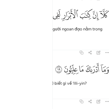
ﲑ
ﲒ
ﲓ
لا ان كتاب الابرار لفي عليين ١٨
ﲔ
ﲕ
ﲖ
ﲗ
َلَّآ إِنَّ كِتَـٰبَ ٱلْأَبْرَارِ لَفِى عِلِّيِّينَ ١٨
Quả thật, hồ sơ của những người ngoan đạo nằm trong
‘Illi-yin.
Tafsirs
Bài học
Suy ngẫm
83:19
ﲘ
ﲙ
ﲚ
ما ادراك ما عليون ١٩
ﲛ
ﲜ
َمَآ أَدْرَىٰكَ مَا عِلِّيُّونَ ١٩
Ngươi (Thiên Sứ Muhammad) biết gì về ‘Illi-yin?
Tafsirs
Bài học
Suy ngẫm
83:20