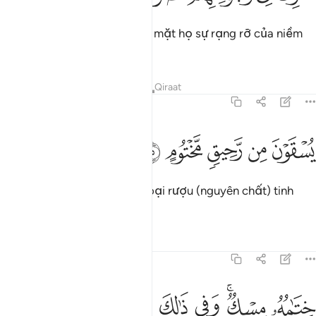
Ngươi sẽ nhận ra trên khuôn mặt họ sự rạng rỡ của niềm
vui và hạnh phúc.
Tafsirs
Bài học
Suy ngẫm
Qiraat
83:25
ﲲ
ﲳ
ﲴ
سقون من رحيق مختوم ٢٥
ﲵ
ﲶ
ُسْقَوْنَ مِن رَّحِيقٍۢ مَّخْتُومٍ ٢٥
Họ sẽ được cho uống một loại rượu (nguyên chất) tinh
khiết được đậy kín.
Tafsirs
Bài học
Suy ngẫm
83:26
ﲷ
ﲸﲹ
ﲺ
ﲻ
تامه مسك وفي ذالك فليتنافس المتنافسون ٢٦
ﲼ
ِتَـٰمُهُۥ مِسْكٌۭ ۚ وَفِى ذَٰلِكَ فَلْيَتَنَافَسِ ٱلْمُتَنَـٰفِسُونَ ٢٦