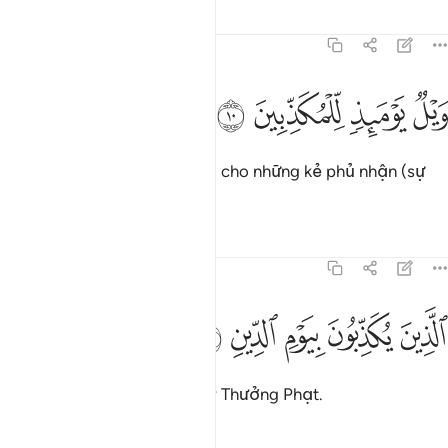
Tafsirs
Bài học
Suy ngẫm
83:10
ﱙ
ﱚ
يل يوميذ للمكذبين ١٠
ﱛ
ﱜ
َيْلٌۭ يَوْمَئِذٍۢ لِّلْمُكَذِّبِينَ ١٠
Ngày đó sẽ là một thảm họa cho những kẻ phủ nhận (sự
thật).
Tafsirs
Bài học
Suy ngẫm
83:11
ﱝ
ﱞ
لذين يكذبون بيوم الدين ١١
ﱟ
ﱠ
ﱡ
لَّذِينَ يُكَذِّبُونَ بِيَوْمِ ٱلدِّينِ ١١
Những kẻ đã phủ nhận Ngày Thưởng Phạt.