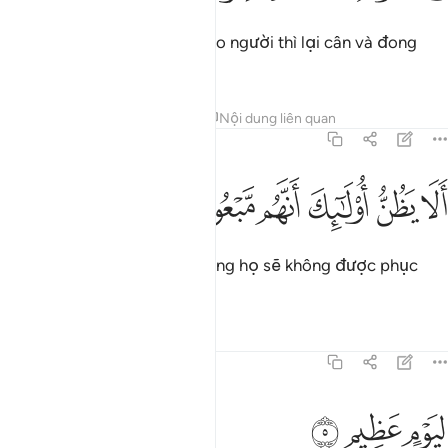
Nhưng khi đong hoặc cân cho người thì lại cân và đong
thiếu.
Tafsirs
Bài học
Suy ngẫm
Nội dung liên quan
83:4
ﲵ
ﲶ
ﲷ
لا يظن اولايك انهم مبعوثون ٤
ﲸ
ﲹ
ﲺ
َلَا يَظُنُّ أُو۟لَـٰٓئِكَ أَنَّهُم مَّبْعُوثُونَ ٤
Có phải những kẻ đó nghĩ rằng họ sẽ không được phục
sinh?
Tafsirs
Bài học
Suy ngẫm
83:5
ﱁ
يوم عظيم ٥
ﱂ
ﱃ
ِيَوْمٍ عَظِيمٍۢ ٥