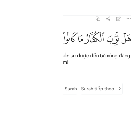
Tafsirs
Bài học
Suy ngẫm
83:36
ﱌ
ﱍ
ﱎ
ﱏ
ل ثوب الكفار ما كانوا يفعلون ٣٦
ﱐ
ﱑ
ﱒ
َلْ ثُوِّبَ ٱلْكُفَّارُ مَا كَانُوا۟ يَفْعَلُونَ ٣٦
Những kẻ vô đức tin chắc chắn sẽ được đền bù xứng đáng
cho những gì mà chúng đã làm!
Tafsirs
Bài học
Suy ngẫm
Surah trước
Mở đầu Surah
Surah tiếp theo