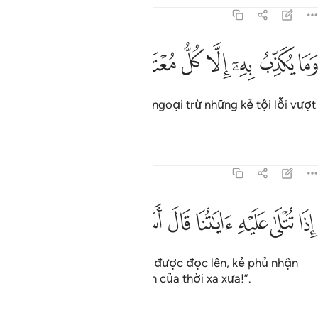
Tafsirs
Bài học
Suy ngẫm
83:12
ﱢ
ﱣ
ﱤ
ﱥ
ما يكذب به الا كل معتد اثيم ١٢
ﱦ
ﱧ
ﱨ
ﱩ
َمَا يُكَذِّبُ بِهِۦٓ إِلَّا كُلُّ مُعْتَدٍ أَثِيمٍ ١٢
Không ai phủ nhận Ngày đó ngoại trừ những kẻ tội lỗi vượt
quá giới hạn.
Tafsirs
Bài học
Suy ngẫm
83:13
ﱪ
ﱫ
ﱬ
ﱭ
ﱮ
ذا تتلى عليه اياتنا قال اساطير الاولين ١٣
ﱯ
ﱰ
ﱱ
ِذَا تُتْلَىٰ عَلَيْهِ ءَايَـٰتُنَا قَالَ أَسَـٰطِيرُ ٱلْأَوَّلِينَ ١٣
Khi các Lời Mặc Khải của TA được đọc lên, kẻ phủ nhận
nói: “Chỉ là những câu chuyện của thời xa xưa!”.
Tafsirs
Bài học
Suy ngẫm