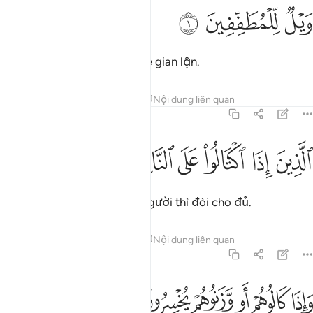
ﲥ
يل للمطففين ١
ﲦ
ﲧ
َيْلٌۭ لِّلْمُطَفِّفِينَ ١
Thật khốn thay cho những kẻ gian lận.
Tafsirs
Bài học
Suy ngẫm
Nội dung liên quan
83:2
ﲨ
ﲩ
ﲪ
ﲫ
لذين اذا اكتالوا على الناس يستوفون ٢
ﲬ
ﲭ
ﲮ
لَّذِينَ إِذَا ٱكْتَالُوا۟ عَلَى ٱلنَّاسِ يَسْتَوْفُونَ ٢
Những kẻ mà khi nhận của người thì đòi cho đủ.
Tafsirs
Bài học
Suy ngẫm
Nội dung liên quan
83:3
ﲯ
ﲰ
ﲱ
ﲲ
اذا كالوهم او وزنوهم يخسرون ٣
ﲳ
ﲴ
َإِذَا كَالُوهُمْ أَو وَّزَنُوهُمْ يُخْسِرُونَ ٣