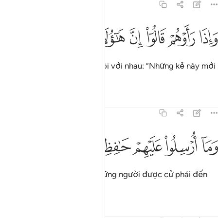
83:32
ﳝ
ﳞ
ﳟ
ﳠ
اذا راوهم قالوا ان هاولاء لضالون ٣٢
ﳡ
ﳢ
ﳣ
َإِذَا رَأَوْهُمْ قَالُوٓا۟ إِنَّ هَـٰٓؤُلَآءِ لَضَآلُّونَ ٣٢
Và khi nhìn thấy họ, chúng nói với nhau: “Những kẻ này mới
chính là những tên lầm lạc!”
Tafsirs
Bài học
Suy ngẫm
83:33
ﳤ
ﳥ
ما ارسلوا عليهم حافظين ٣٣
ﳦ
ﳧ
ﳨ
َمَآ أُرْسِلُوا۟ عَلَيْهِمْ حَـٰفِظِينَ ٣٣
Nhưng chúng đâu phải là những người được cử phái đến
trông chừng họ.
Tafsirs
Bài học
Suy ngẫm