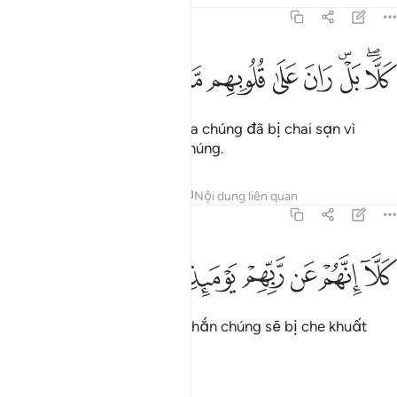
83:14
ﱲﱳ
ﱴﱵ
ﱶ
ﱷ
ﱸ
ﱹ
لا بل ران على قلوبهم ما كانوا يكسبون ١٤
ﱺ
ﱻ
ﱼ
َلَّا ۖ بَلْ ۜ رَانَ عَلَىٰ قُلُوبِهِم مَّا كَانُوا۟ يَكْسِبُونَ ١٤
Không! Đúng hơn, trái tim của chúng đã bị chai sạn vì
những việc làm xấu xa của chúng.
Tafsirs
Bài học
Suy ngẫm
Nội dung liên quan
83:15
ﱽ
ﱾ
ﱿ
ﲀ
لا انهم عن ربهم يوميذ لمحجوبون ١٥
ﲁ
ﲂ
ﲃ
َلَّآ إِنَّهُمْ عَن رَّبِّهِمْ يَوْمَئِذٍۢ لَّمَحْجُوبُونَ ١٥
Không! Vào Ngày đó, chắc chắn chúng sẽ bị che khuất
khỏi Thượng Đế của chúng.
Tafsirs
Bài học
Suy ngẫm