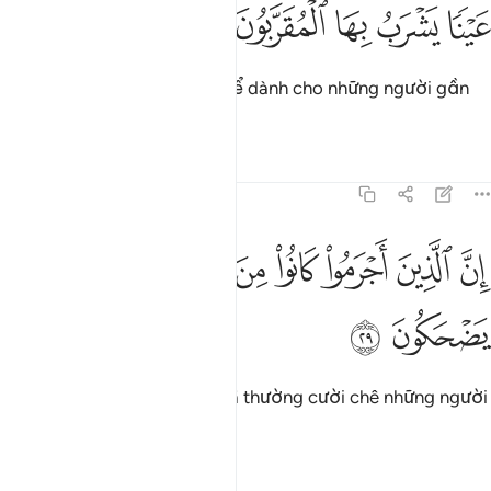
ﳃ
ﳄ
ﳅ
ينا يشرب بها المقربون ٢٨
ﳆ
ﳇ
َيْنًۭا يَشْرَبُ بِهَا ٱلْمُقَرَّبُونَ ٢٨
Được lấy từ ngọn suối chỉ để dành cho những người gần
(Allah) nhất uống.
Tafsirs
Bài học
Suy ngẫm
83:29
ﳈ
ﳉ
ﳊ
ﳋ
ﳌ
ﳍ
ن الذين اجرموا كانوا من الذين امنوا يضحكون ٢٩
ﳎ
ِنَّ ٱلَّذِينَ أَجْرَمُوا۟ كَانُوا۟ مِنَ ٱلَّذِينَ ءَامَنُوا۟ يَضْحَكُونَ ٢٩
ﳏ
ﳐ
Quả thật, những kẻ tội lỗi đã thường cười chê những người
có đức tin.
Tafsirs
Bài học
Suy ngẫm