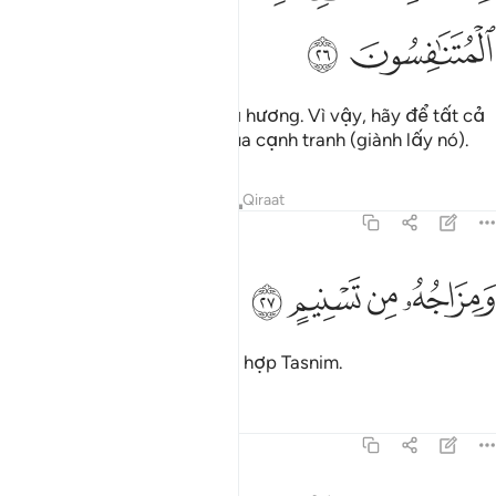
ﲽ
ﲾ
Mùi vị cuối cùng của nó là xạ hương. Vì vậy, hãy để tất cả
những người khao khát thi đua cạnh tranh (giành lấy nó).
Tafsirs
Bài học
Suy ngẫm
Qiraat
83:27
ﲿ
ﳀ
مزاجه من تسنيم ٢٧
ﳁ
ﳂ
َمِزَاجُهُۥ مِن تَسْنِيمٍ ٢٧
Và nó được pha với một hỗn hợp Tasnim.
Tafsirs
Bài học
Suy ngẫm
83:28