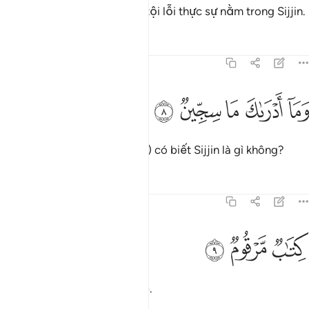
Không. Hồ sơ của những kẻ tội lỗi thực sự nằm trong Sijjin.
Tafsirs
Bài học
Suy ngẫm
83:8
ﱑ
ﱒ
ﱓ
ما ادراك ما سجين ٨
ﱔ
ﱕ
َمَآ أَدْرَىٰكَ مَا سِجِّينٌۭ ٨
Ngươi (Thiên Sứ Muhammad) có biết Sijjin là gì không?
Tafsirs
Bài học
Suy ngẫm
83:9
ﱖ
تاب مرقوم ٩
ﱗ
ﱘ
ِتَـٰبٌۭ مَّرْقُومٌۭ ٩
Đó là một quyển sổ ghi chép.