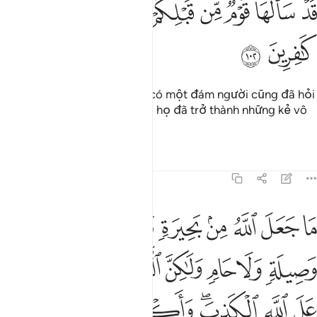
ﲹ
ﲺ
ﲻ
ﲼ
ﲽ
ﲾ
ﲿ
ﳀ
َدْ سَأَلَهَا قَوْمٌۭ مِّن قَبْلِكُمْ ثُمَّ أَصْبَحُوا۟ بِهَا كَـٰفِرِينَ ١٠٢
ﳁ
ﳂ
Thật ra, trước các ngươi đã có một đám người cũng đã hỏi
về những điều đó, rồi sau đó họ đã trở thành những kẻ vô
đức tin bởi chúng.
Tafsirs
Bài học
Suy ngẫm
5:103
ﳃ
ﳄ
ﳅ
ﳆ
ﳇ
ﳈ
ﳉ
ﳊ
ا جعل الله من بحيرة ولا سايبة ولا وصيلة ولا حام ولاكن الذين كفروا يفت
َا جَعَلَ ٱللَّهُ مِنۢ بَحِيرَةٍۢ وَلَا سَآئِبَةٍۢ وَلَا وَصِيلَةٍۢ وَلَا حَامٍۢ ۙ وَلَـٰكِنَّ ٱلَّذِينَ كَفَرُوا۟ يَ
ﳋ
ﳌ
ﳍ
ﳎ
ﳏ
ﳐ
ﳑ
ﳒ
ﳓ
ﳔﳕ
ﳖ
ﳗ
ﳘ
ﳙ