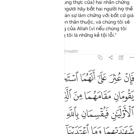
các ngươi nghi ngờ (về sự trung thực của) hai nhân chứng
thì sau lễ nguyện Salah, các ngươi hãy bắt hai người họ thề
với Allah: “Chúng tôi không bán sự làm chứng với bất cứ giá
trị nào ngay cả đối với bà con thân thuộc, và chúng tôi sẽ
không giấu giếm bằng chứng của Allah (vì nếu chúng tôi
làm thế thì) chắc chắn chúng tôi là những kẻ tội lỗi.”
Tafsirs
Bài học
Suy ngẫm
Hadith
5:107
ﲦ
ﲧ
ﲨ
ﲩ
ﲪ
ﲫ
ﲬ
ان عثر على انهما استحقا اثما فاخران يقومان مقامهما من الذين استحق عل
َإِنْ عُثِرَ عَلَىٰٓ أَنَّهُمَا ٱسْتَحَقَّآ إِثْمًۭا فَـَٔاخَرَانِ يَقُومَانِ مَقَامَ
ﲭ
ﲮ
ﲯ
ﲰ
ﲱ
ﲲ
ﲳ
ﲴ
ﲵ
ﲶ
ﲷ
ﲸ
ﲹ
ﲺ
ﲻ
ﲼ
ﲽ
ﲾ
ﲿ