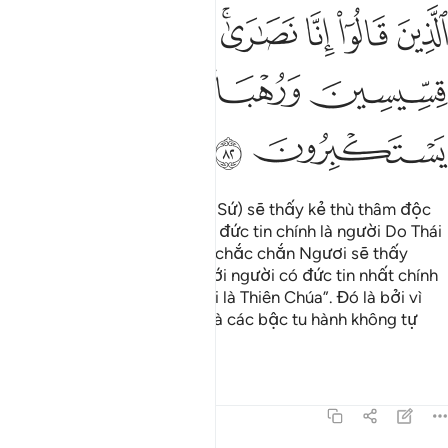
ﲕ
ﲖ
ﲗ
ﲘﲙ
ﲚ
ﲛ
ﲜ
ﲝ
ﲞ
ﲟ
ﲠ
ﲡ
ﲢ
Chắc chắn Ngươi (hỡi Thiên Sứ) sẽ thấy kẻ thù thâm độc
nhất đối với những người có đức tin chính là người Do Thái
và những kẻ thờ đa thần. Và chắc chắn Ngươi sẽ thấy
người có tình cảm gần gũi với người có đức tin nhất chính
là những ai đã nói: “Chúng tôi là Thiên Chúa”. Đó là bởi vì
trong họ có những học giả và các bậc tu hành không tự
cao tự đại.
Tafsirs
Bài học
Suy ngẫm
5:83