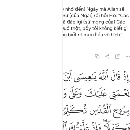
(Hỡi nhân loại, các ngươi hãy nhớ đến) Ngày mà Allah sẽ
tập kết toàn bộ các vị Thiên Sứ (của Ngài) rồi hỏi Họ: “Các
cộng đồng của Các Ngươi đã đáp lại (sứ mạng của) Các
Ngươi những gì?” Họ đáp: “Quả thật, bầy tôi không biết gì
bởi lẽ chỉ có Ngài mới là Đấng biết rõ mọi điều vô hình.”
Tafsirs
Bài học
Suy ngẫm
5:110
ﱔ
ﱕ
ﱖ
ﱗ
ﱘ
ﱙ
ﱚ
ذ قال الله يا عيسى ابن مريم اذكر نعمتي عليك وعلى والدتك اذ ايدتك بر
ِذْ قَالَ ٱللَّهُ يَـٰعِيسَى ٱبْنَ مَرْيَمَ ٱذْكُرْ نِعْمَتِى عَلَيْكَ وَعَلَىٰ وَٰلِدَتِكَ إِذْ أَيَّدتّ
ﱛ
ﱜ
ﱝ
ﱞ
ﱟ
ﱠ
ﱡ
ﱢ
ﱣ
ﱤ
ﱥ
ﱦ
ﱧﱨ
ﱩ
ﱪ
ﱫ