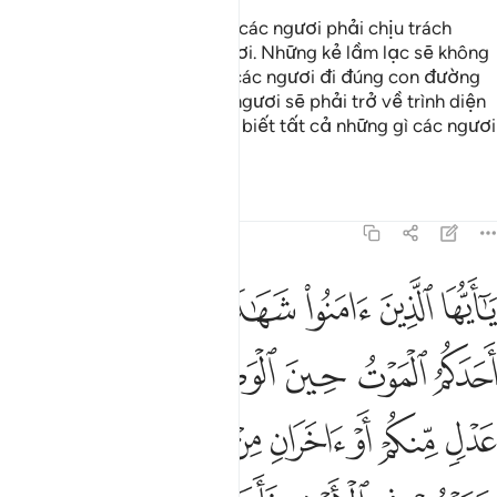
Hỡi những người có đức tin, các ngươi phải chịu trách
nhiệm cho bản thân các ngươi. Những kẻ lầm lạc sẽ không
gây hại được các ngươi khi các ngươi đi đúng con đường
chân lý. Rồi đây, tất cả các ngươi sẽ phải trở về trình diện
Allah, Ngài sẽ cho các ngươi biết tất cả những gì các ngươi
đã từng làm (trên thế gian).
Tafsirs
Bài học
Suy ngẫm
5:106
ﱱ
ﱲ
ﱳ
ﱴ
ﱵ
ﱶ
ﱷ
ا ايها الذين امنوا شهادة بينكم اذا حضر احدكم الموت حين الوصية اثنان 
َـٰٓأَيُّهَا ٱلَّذِينَ ءَامَنُوا۟ شَهَـٰدَةُ بَيْنِكُمْ إِذَا حَضَرَ أَحَدَكُمُ ٱلْم
ﱸ
ﱹ
ﱺ
ﱻ
ﱼ
ﱽ
ﱾ
ﱿ
ﲀ
ﲁ
ﲂ
ﲃ
ﲄ
ﲅ