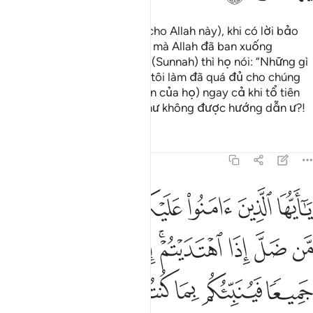
(Những kẻ đặt điều giả dối cho Allah này), khi có lời bảo
“Các ngươi hãy đến với điều mà Allah đã ban xuống
(Qur’an) và đến với Thiên Sứ (Sunnah) thì họ nói: “Những gì
chúng tôi thấy tổ tiên chúng tôi làm đã quá đủ cho chúng
tôi.” Lẽ nào (họ đi theo tổ tiên của họ) ngay cả khi tổ tiên
của họ không biết gì cũng như không được hướng dẫn ư?!
Tafsirs
Bài học
Suy ngẫm
5:105
ﱛ
ﱜ
ﱝ
ﱞ
ﱟﱠ
ﱡ
ﱢ
ا ايها الذين امنوا عليكم انفسكم لا يضركم من ضل اذا اهتديتم الى الله م
َـٰٓأَيُّهَا ٱلَّذِينَ ءَامَنُوا۟ عَلَيْكُمْ أَنفُسَكُمْ ۖ لَا يَضُرُّكُم مَّن ضَلَّ إِذَا ٱهْتَدَيْتُمْ ۚ 
ﱣ
ﱤ
ﱥ
ﱦﱧ
ﱨ
ﱩ
ﱪ
ﱫ
ﱬ
ﱭ
ﱮ
ﱯ
ﱰ