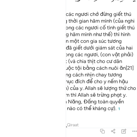
Hỡi những người có đức tin, các ngươi chớ đừng giết thú
săn khi các ngươi đang trong thời gian hãm mình (của nghi
thức Hajj hoặc ‘Umrah). Ai trong các ngươi cố tình giết thú
săn (khi đang trong tình trạng hãm mình như thế) thì hình
phạt dành cho y là y phải đền một con gia súc tương
đương với con thú săn mà y đã giết dưới giám sát của hai
người đàn ông công bằng trong các ngươi, (con vật phải)
được dắt đến Ka’bah để giết (và chia thịt cho cư dân
nghèo ở đó), hoặc y phải chuộc tội bằng cách nuôi ăn[21]
những người nghèo hoặc bằng cách nhịn chay tương
đương với việc nuôi ăn đó, mục đích để cho y nếm hậu
quả của hành vi (giết thú săn) của y. Allah sẽ lượng thứ cho
việc đã qua nhưng ai tái phạm thì Allah sẽ trừng phạt y.
Quả thật, Allah là Đấng Toàn Năng, Đấng toàn quyền
trừng phạt (không quyền lực nào có thể kháng cự).
1
Tafsirs
Bài học
Suy ngẫm
Qiraat
5:96