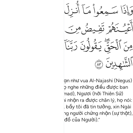
ﲣ
ﲤ
ﲥ
ﲦ
ﲧ
ﲨ
ﲩ
اذا سمعوا ما انزل الى الرسول ترى اعينهم تفيض من الدمع مما عرفوا من 
َإِذَا سَمِعُوا۟ مَآ أُنزِلَ إِلَى ٱلرَّسُولِ تَرَىٰٓ أَعْيُنَهُمْ تَفِيضُ مِنَ ٱلدَّم
ﲪ
ﲫ
ﲬ
ﲭ
ﲮ
ﲯ
ﲰ
ﲱﲲ
ﲳ
ﲴ
ﲵ
ﲶ
ﲷ
ﲸ
ﲹ
(Những người này – chẳng hạn như vua Al-Najashi (Negus)
và quần thần của ông), khi họ nghe những điều được ban
xuống cho Thiên Sứ (Muhammad), Ngươi (hỡi Thiên Sứ)
thấy đôi mắt của họ rơi lệ khi nhận ra được chân lý, họ nói:
“Lạy Thượng Đế của bầy tôi, bầy tôi đã tin tưởng, xin Ngài
hãy ghi bầy tôi cùng với những người chứng nhận (sự thật),
(đó là Muhammad và các tín đồ của Người).”