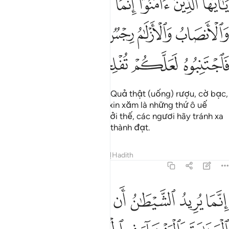
ﲾ
ﲿ
ﳀ
ﳁ
ﳂ
ﳃ
َـٰٓأَيُّهَا ٱلَّذِينَ ءَامَنُوٓا۟ إِنَّمَا ٱلْخَمْرُ وَٱلْمَيْسِرُ وَٱلْأَنصَابُ وَٱلْأَزْلَـٰمُ رِجْسٌۭ 
ﳄ
ﳅ
ﳆ
ﳇ
ﳈ
ﳉ
ﳊ
ﳋ
ﳌ
ﳍ
Hỡi những người có đức tin! Quả thật (uống) rượu, cờ bạc,
thờ cúng trên bàn thờ đá và xin xăm là những thứ ô uế
thuộc hành vi của Shaytan. Bởi thế, các ngươi hãy tránh xa
chúng mong rằng các ngươi thành đạt.
Tafsirs
Bài học
Suy ngẫm
Hadith
5:91
ﱁ
ﱂ
ﱃ
ﱄ
ﱅ
ﱆ
نما يريد الشيطان ان يوقع بينكم العداوة والبغضاء في الخمر والميسر و
ِنَّمَا يُرِيدُ ٱلشَّيْطَـٰنُ أَن يُوقِعَ بَيْنَكُمُ ٱلْعَدَٰوَةَ وَٱلْبَغْضَآءَ فِى ٱلْخَمْرِ وَٱلْمَيْسِرِ وَ