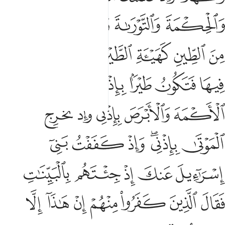
ﱬ
ﱭ
ﱮﱯ
ﱰ
ﱱ
ﱲ
ﱳ
ﱴ
ﱵ
ﱶ
ﱷ
ﱸ
ﱹ
ﱺ
ﱻﱼ
ﱽ
ﱾ
ﱿ
ﲀﲁ
ﲂ
ﲃ
ﲄ
ﲅﲆ
ﲇ
ﲈ
ﲉ
ﲊ
ﲋ
ﲌ
ﲍ
ﲎ
ﲏ
ﲐ
ﲑ
ﲒ
ﲓ
ﲔ
ﲕ