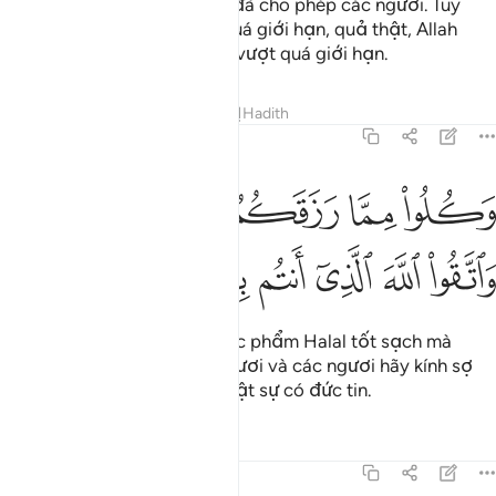
những thứ tốt lành mà Allah đã cho phép các ngươi. Tuy
nhiên, các ngươi chớ vượt quá giới hạn, quả thật, Allah
không yêu thương những kẻ vượt quá giới hạn.
Tafsirs
Bài học
Suy ngẫm
Hadith
5:88
ﱽ
ﱾ
ﱿ
ﲀ
ﲁ
كلوا مما رزقكم الله حلالا طيبا واتقوا الله الذي انتم به مومنون ٨٨
ﲂﲃ
َكُلُوا۟ مِمَّا رَزَقَكُمُ ٱللَّهُ حَلَـٰلًۭا طَيِّبًۭا ۚ وَٱتَّقُوا۟ ٱللَّهَ ٱلَّذِىٓ أَنتُم بِهِۦ مُؤْمِنُونَ ٨٨
ﲄ
ﲅ
ﲆ
ﲇ
ﲈ
ﲉ
ﲊ
Các ngươi hãy ăn những thực phẩm Halal tốt sạch mà
Allah đã ban cấp cho các ngươi và các ngươi hãy kính sợ
Allah, Đấng mà các ngươi thật sự có đức tin.
Tafsirs
Bài học
Suy ngẫm
5:89