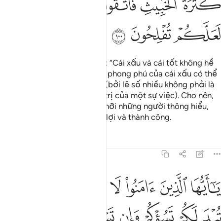
ﲔ
ﲕﲖ
ﲗ
ﲘ
ﲙ
ﲚ
ﲛ
ﲜ
ﲝ
Ngươi (hỡi Thiên Sứ) hãy nói: “Cái xấu và cái tốt không hề
ngang bằng nhau mặc dù sự phong phú của cái xấu có thể
gây ấn tượng với các ngươi (bởi lẽ số nhiều không phải là
bằng chứng khẳng định giá trị của một sự việc). Cho nên,
các ngươi hãy kính sợ Allah, hỡi những người thông hiểu,
mong rằng các ngươi thắng lợi và thành công.
Tafsirs
Bài học
Suy ngẫm
5:101
ﲞ
ﲟ
ﲠ
ﲡ
ﲢ
ﲣ
ﲤ
ﲥ
ا ايها الذين امنوا لا تسالوا عن اشياء ان تبد لكم تسوكم وان تسالوا عنها ح
َـٰٓأَيُّهَا ٱلَّذِينَ ءَامَنُوا۟ لَا تَسْـَٔلُوا۟ عَنْ أَشْيَآءَ إِن تُبْدَ لَكُمْ تَسُؤْكُمْ وَإِن تَسْـ
ﲦ
ﲧ
ﲨ
ﲩ
ﲪ
ﲫ
ﲬ