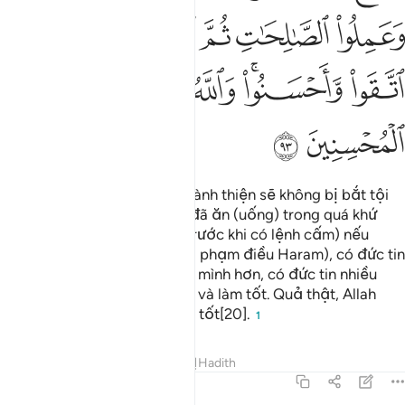
ﱳ
ﱴ
ﱵ
ﱶ
ﱷ
ﱸ
ﱹ
ﱺﱻ
ﱼ
ﱽ
ﱾ
ﱿ
Những người có đức tin và hành thiện sẽ không bị bắt tội
về những gì (Haram) mà họ đã ăn (uống) trong quá khứ
(chẳng hạn như uống rượu trước khi có lệnh cấm) nếu
(hiện tại) họ giữ mình (không phạm điều Haram), có đức tin
và hành thiện; sau đó, họ giữ mình hơn, có đức tin nhiều
hơn, rồi họ giữ mình hơn nữa và làm tốt. Quả thật, Allah
thương yêu những người làm tốt[20].
1
Tafsirs
Bài học
Suy ngẫm
Hadith
5:94