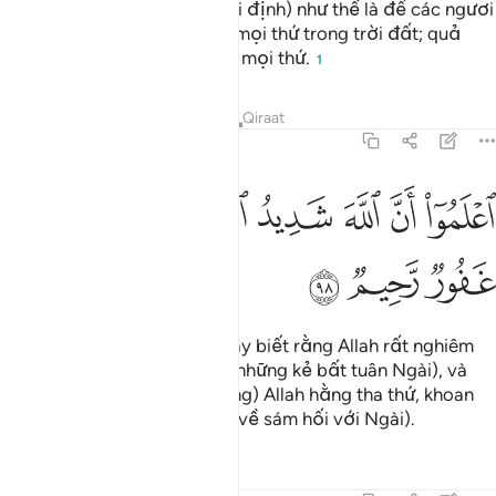
được chọn giết tế). (Ngài qui định) như thế là để các ngươi
biết rằng Allah hằng biết rõ mọi thứ trong trời đất; quả
thật Allah là Đấng hằng biết mọi thứ.
1
Tafsirs
Bài học
Suy ngẫm
Qiraat
5:98
ﱶ
ﱷ
ﱸ
ﱹ
علموا ان الله شديد العقاب وان الله غفور رحيم ٩٨
ﱺ
ﱻ
ﱼ
عْلَمُوٓا۟ أَنَّ ٱللَّهَ شَدِيدُ ٱلْعِقَابِ وَأَنَّ ٱللَّهَ غَفُورٌۭ رَّحِيمٌۭ ٩٨
ﱽ
ﱾ
ﱿ
(Hỡi nhân loại), các ngươi hãy biết rằng Allah rất nghiêm
khắc trong việc trừng phạt (những kẻ bất tuân Ngài), và
(các ngươi cũng hãy biết rằng) Allah hằng tha thứ, khoan
dung (đối với những ai quay về sám hối với Ngài).
Tafsirs
Bài học
Suy ngẫm