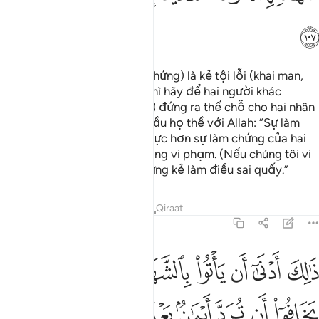
ﳀ
Nếu phát hiện cả hai (nhân chứng) là kẻ tội lỗi (khai man,
phạm lời thề hoặc lừa gạt) thì hãy để hai người khác
(thuộc thân nhân người chết) đứng ra thế chỗ cho hai nhân
chứng đã phạm tội, và yêu cầu họ thề với Allah: “Sự làm
chứng của chúng tôi trung thực hơn sự làm chứng của hai
người trước và chúng tôi không vi phạm. (Nếu chúng tôi vi
phạm) thì chúng tôi sẽ là những kẻ làm điều sai quấy.”
Tafsirs
Bài học
Suy ngẫm
Qiraat
5:108
ﳁ
ﳂ
ﳃ
ﳄ
ﳅ
ﳆ
ﳇ
ﳈ
الك ادنى ان ياتوا بالشهادة على وجهها او يخافوا ان ترد ايمان بعد ايمانهم 
َٰلِكَ أَدْنَىٰٓ أَن يَأْتُوا۟ بِٱلشَّهَـٰدَةِ عَلَىٰ وَجْهِهَآ أَوْ يَخَافُوٓا۟ أ
ﳉ
ﳊ
ﳋ
ﳌ
ﳍ
ﳎﳏ
ﳐ
ﳑ