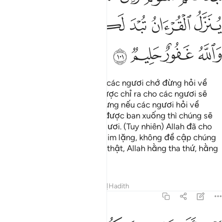
ﲭ
ﲮ
ﲯ
ﲰ
ﲱ
ﲲ
ﲳﲴ
ﲵ
ﲶ
ﲷ
ﲸ
Hỡi những người có đức tin, các ngươi chớ đừng hỏi về
những điều mà nếu chúng được chỉ ra cho các ngươi sẽ
làm các ngươi khốn đốn. Nhưng nếu các ngươi hỏi về
chúng trong lúc Kinh Qur’an được ban xuống thì chúng sẽ
được trình bày rõ cho các ngươi. (Tuy nhiên) Allah đã cho
qua những điều đó (khi Ngài im lặng, không đề cập chúng
trong Qur’an của Ngài). Quả thật, Allah hằng tha thứ, hằng
chịu đựng.
Tafsirs
Bài học
Suy ngẫm
Hadith
5:102
د سالها قوم من قبلكم ثم اصبحوا بها كافرين ١٠٢