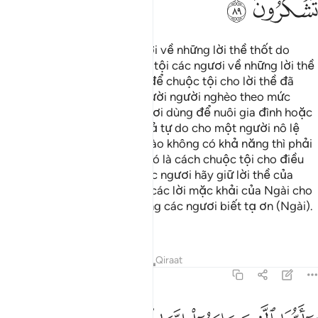
ﲼ
ﲽ
Allah không bắt tội các ngươi về những lời thề thốt do
quen miệng mà Ngài chỉ bắt tội các ngươi về những lời thề
thực sự có chủ ý. Tuy nhiên, để chuộc tội cho lời thề đã
phạm[19] thì phải nuôi ăn mười người nghèo theo mức
lượng trung bình mà các ngươi dùng để nuôi gia đình hoặc
cấp quần áo cho họ hoặc trả tự do cho một người nô lệ
(có đức tin). Đối với người nào không có khả năng thì phải
nhịn chay ba ngày liên tục. Đó là cách chuộc tội cho điều
đã phạm trong lời thề, và các ngươi hãy giữ lời thề của
mình. Allah trình bày rõ ràng các lời mặc khải của Ngài cho
các ngươi như thế, mong rằng các ngươi biết tạ ơn (Ngài).
1
Tafsirs
Bài học
Suy ngẫm
Qiraat
5:90
ا ايها الذين امنوا انما الخمر والميسر والانصاب والازلام رجس من عمل 