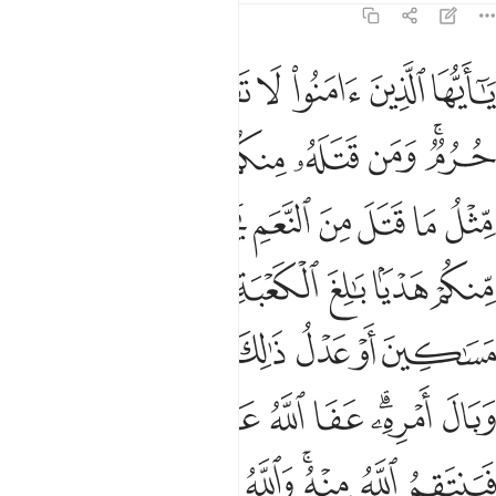
5:95
ﲙ
ﲚ
ﲛ
ﲜ
ﲝ
ﲞ
ﲟ
ا ايها الذين امنوا لا تقتلوا الصيد وانتم حرم ومن قتله منكم متعمدا فج
َـٰٓأَيُّهَا ٱلَّذِينَ ءَامَنُوا۟ لَا تَقْتُلُوا۟ ٱلصَّيْدَ وَأَنتُمْ حُرُمٌۭ ۚ 
ﲠﲡ
ﲢ
ﲣ
ﲤ
ﲥ
ﲦ
ﲧ
ﲨ
ﲩ
ﲪ
ﲫ
ﲬ
ﲭ
ﲮ
ﲯ
ﲰ
ﲱ
ﲲ
ﲳ
ﲴ
ﲵ
ﲶ
ﲷ
ﲸ
ﲹ
ﲺ
ﲻ
ﲼ
ﲽ
ﲾﲿ
ﳀ
ﳁ
ﳂ
ﳃﳄ
ﳅ
ﳆ
ﳇ
ﳈ
ﳉﳊ
ﳋ
ﳌ
ﳍ
ﳎ
ﳏ