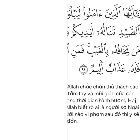
ﲀ
ﲁ
ﲂ
ﲃ
ﲄ
ﲅ
ﲆ
ا ايها الذين امنوا ليبلونكم الله بشيء من الصيد تناله ايديكم ورماحكم ل
َـٰٓأَيُّهَا ٱلَّذِينَ ءَامَنُوا۟ لَيَبْلُوَنَّكُمُ ٱللَّهُ بِشَىْءٍۢ مِّنَ ٱلصَّيْدِ تَنَالُهُۥٓ أَيْدِ
ﲇ
ﲈ
ﲉ
ﲊ
ﲋ
ﲌ
ﲍ
ﲎ
ﲏﲐ
ﲑ
ﲒ
ﲓ
ﲔ
ﲕ
ﲖ
ﲗ
ﲘ
Hỡi những người có đức tin, Allah chắc chắn thử thách các
ngươi qua con thú săn trong tầm tay và mũi giáo của các
ngươi (khi các ngươi đang trong thời gian hành hương Hajj
hoặc ‘Umrah), mục đích để Allah biết rõ ai là người sợ Ngài
một cách vô hình. Do đó, người nào vi phạm sau đó thì y sẽ
phải chịu sự trừng phạt đau đớn.
Tafsirs
Bài học
Suy ngẫm