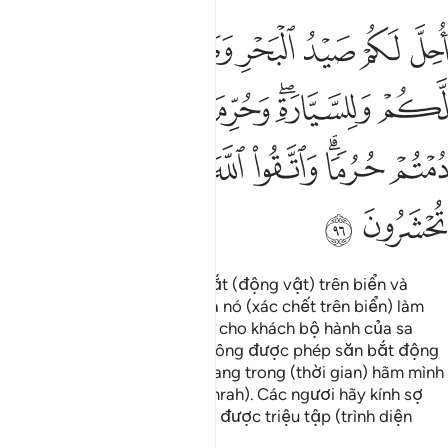
ﱁ
ﱂ
ﱃ
ﱄ
ﱅ
ﱆ
حل لكم صيد البحر وطعامه متاعا لكم وللسيارة وحرم عليكم صيد البر ما
ُحِلَّ لَكُمْ صَيْدُ ٱلْبَحْرِ وَطَعَامُهُۥ مَتَـٰعًۭا لَّكُمْ وَلِلسَّيَّارَةِ ۖ وَحُرِّمَ عَلَيْكُمْ
ﱇ
ﱈﱉ
ﱊ
ﱋ
ﱌ
ﱍ
ﱎ
ﱏ
ﱐﱑ
ﱒ
ﱓ
ﱔ
ﱕ
ﱖ
ﱗ
Các ngươi được phép săn bắt (động vật) trên biển và
được phép dùng thức ăn của nó (xác chết trên biển) làm
thực phẩm cho các ngươi và cho khách bộ hành của sa
mạc. Tuy nhiên, các ngươi không được phép săn bắt động
vật trên cạn lúc các ngươi đang trong (thời gian) hãm mình
(của nghi thức Hajj hoặc ‘Umrah). Các ngươi hãy kính sợ
Allah, Đấng mà các ngươi sẽ được triệu tập (trình diện
Ngài vào Ngày Phán Xét).