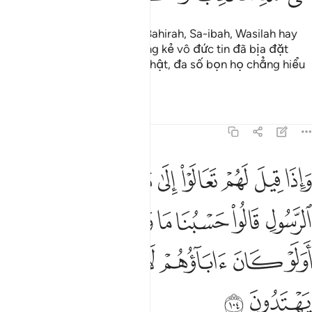
Allah không hề quy định về Bahirah, Sa-ibah, Wasilah hay
Ham gì cả[23] mà chính những kẻ vô đức tin đã bịa đặt
điều giả dối cho Allah. Quả thật, đa số bọn họ chẳng hiểu
gì.
1
Tafsirs
Bài học
Suy ngẫm
5:104
ﱁ
ﱂ
ﱃ
ﱄ
ﱅ
ﱆ
ﱇ
ﱈ
ﱉ
اذا قيل لهم تعالوا الى ما انزل الله والى الرسول قالوا حسبنا ما وجدنا عليه
َإِذَا قِيلَ لَهُمْ تَعَالَوْا۟ إِلَىٰ مَآ أَنزَلَ ٱللَّهُ وَإِلَى ٱلرَّسُولِ قَالُوا۟ حَسْبُنَا مَا وَجَدْنَا عَلَيْهِ
ﱊ
ﱋ
ﱌ
ﱍ
ﱎ
ﱏ
ﱐﱑ
ﱒ
ﱓ
ﱔ
ﱕ
ﱖ
ﱗ
ﱘ
ﱙ
ﱚ