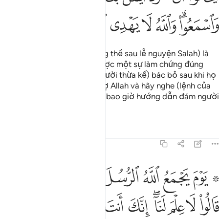
ﳒﳓ
ﳔ
ﳕ
ﳖ
ﳗ
ﳘ
ﳙ
(Việc yêu cầu hai nhân chứng thề sau lễ nguyện Salah) là
cách phù hợp nhất để có được một sự làm chứng đúng
thật hoặc vì sợ lời thề bị (người thừa kế) bác bỏ sau khi họ
đã thề. Các ngươi hãy kính sợ Allah và hãy nghe (lệnh của
Ngài). Quả thật, Allah không bao giờ hướng dẫn đám người
bất tuân.
Tafsirs
Bài học
Suy ngẫm
5:109
ﱁ ﱂ
ﱃ
ﱄ
ﱅ
ﱆ
ﱇ
ﱈﱉ
وم يجمع الله الرسل فيقول ماذا اجبتم قالوا لا علم لنا انك انت علام الغي
َوْمَ يَجْمَعُ ٱللَّهُ ٱلرُّسُلَ فَيَقُولُ مَاذَآ أُجِبْتُمْ ۖ قَالُوا۟ لَا عِلْمَ لَنَا
ﱊ
ﱋ
ﱌ
ﱍﱎ
ﱏ
ﱐ
ﱑ
ﱒ
ﱓ