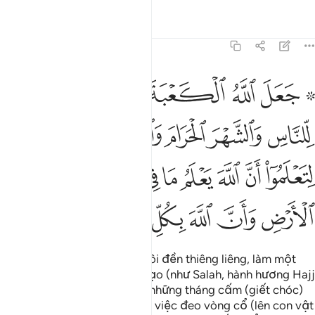
Tafsirs
Bài học
Suy ngẫm
5:97
ﱘ ﱙ
ﱚ
ﱛ
ﱜ
ﱝ
ﱞ
عل الله الكعبة البيت الحرام قياما للناس والشهر الحرام والهدي والقلا
َعَلَ ٱللَّهُ ٱلْكَعْبَةَ ٱلْبَيْتَ ٱلْحَرَامَ قِيَـٰمًۭا لِّلنَّاسِ وَٱلشَّهْرَ ٱلْحَرَامَ وَٱلْهَدْى
ﱟ
ﱠ
ﱡ
ﱢ
ﱣﱤ
ﱥ
ﱦ
ﱧ
ﱨ
ﱩ
ﱪ
ﱫ
ﱬ
ﱭ
ﱮ
ﱯ
ﱰ
ﱱ
ﱲ
ﱳ
ﱴ
ﱵ
Allah đã qui định Ka’bah, Ngôi đền thiêng liêng, làm một
nơi để nhân loại đến hành đạo (như Salah, hành hương Hajj
và ‘Umrah); (Ngài quy định) những tháng cấm (giết chóc)
[22], (qui định) vật giết tế và việc đeo vòng cổ (lên con vật