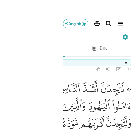
Đăng nhập
5. Al-Ma'idah
Từng câu từng chữ
Đọc
Bản dịch
: Translation Pioneers Center
Switch Quran.com to
English
5:82
ﲅ ﲆ
ﲇ
ﲈ
ﲉ
ﲊ
تجدن اشد الناس عداوة للذين امنوا اليهود والذين اشركوا ولتجدن اقربهم
َتَجِدَنَّ أَشَدَّ ٱلنَّاسِ عَدَٰوَةًۭ لِّلَّذِينَ ءَامَنُوا۟ ٱلْيَهُودَ وَٱلَّذِينَ أَشْرَكُوا۟ ۖ وَلَت
ﲋ
ﲌ
ﲍ
ﲎﲏ
ﲐ
ﲑ
ﲒ
ﲓ
ﲔ