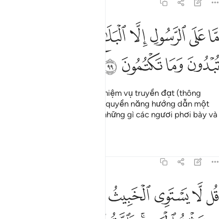
5:99
ﲀ
ﲁ
ﲂ
ﲃ
ﲄﲅ
ﲆ
ا على الرسول الا البلاغ والله يعلم ما تبدون وما تكتمون ٩٩
ﲇ
ﲈ
َّا عَلَى ٱلرَّسُولِ إِلَّا ٱلْبَلَـٰغُ ۗ وَٱللَّهُ يَعْلَمُ مَا تُبْدُونَ وَمَا تَكْتُمُونَ ٩٩
ﲉ
ﲊ
ﲋ
ﲌ
Thiên Sứ (của Allah) chỉ có nhiệm vụ truyền đạt (thông
điệp của Ngài chứ không có quyền năng hướng dẫn một
ai). Và Allah là Đấng biết rõ những gì các ngươi phơi bày và
những gì các ngươi che giấu.
Tafsirs
Bài học
Suy ngẫm
5:100
ﲍ
ﲎ
ﲏ
ﲐ
ﲑ
ﲒ
ﲓ
ل لا يستوي الخبيث والطيب ولو اعجبك كثرة الخبيث فاتقوا الله يا اولي ال
ُل لَّا يَسْتَوِى ٱلْخَبِيثُ وَٱلطَّيِّبُ وَلَوْ أَعْجَبَكَ كَثْرَةُ ٱلْخَبِيثِ ۚ فَٱتَّقُوا۟ ٱللَّهَ يَ