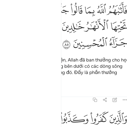
ﱒ
ﱓ
ﱔ
ﱕ
ﱖ
ﱗ
ﱘ
اثابهم الله بما قالوا جنات تجري من تحتها الانهار خالدين فيها وذالك جزا
َأَثَـٰبَهُمُ ٱللَّهُ بِمَا قَالُوا۟ جَنَّـٰتٍۢ تَجْرِى مِن تَحْتِهَا ٱلْأَنْهَـٰرُ خَـ
ﱙ
ﱚ
ﱛ
ﱜﱝ
ﱞ
ﱟ
ﱠ
ﱡ
Bởi những điều họ cầu nguyện, Allah đã ban thưởng cho họ
những Ngôi Vườn Thiên Đàng bên dưới có các dòng sông
chảy, họ sống muôn đời trong đó. Đấy là phần thưởng
dành cho người làm tốt.
Tafsirs
Bài học
Suy ngẫm
5:86
ﱢ
ﱣ
ﱤ
الذين كفروا وكذبوا باياتنا اولايك اصحاب الجحيم ٨٦
ﱥ
ﱦ
َٱلَّذِينَ كَفَرُوا۟ وَكَذَّبُوا۟ بِـَٔايَـٰتِنَآ أُو۟لَـٰٓئِكَ أَصْحَـٰبُ ٱلْجَحِي