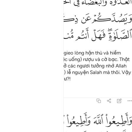
ﱇ
ﱈ
ﱉ
ﱊ
ﱋ
ﱌ
ﱍ
ﱎ
ﱏ
ﱐ
ﱑﱒ
ﱓ
ﱔ
ﱕ
ﱖ
Quả thật, Shaytan chỉ muốn gieo lòng hận thù và hiềm
khích giữa các ngươi qua (việc uống) rượu và cờ bạc. Thật
ra (Shaytan) chỉ muốn cản trở các ngươi tưởng nhớ Allah
và muốn các ngươi (sao lãng) lễ nguyện Salah mà thôi. Vậy
các ngươi không chịu ngưng ư?!
Tafsirs
Bài học
Suy ngẫm
5:92
ﱗ
ﱘ
ﱙ
ﱚ
ﱛﱜ
ﱝ
اطيعوا الله واطيعوا الرسول واحذروا فان توليتم فاعلموا انما على رسولنا 
َأَطِيعُوا۟ ٱللَّهَ وَأَطِيعُوا۟ ٱلرَّسُولَ وَٱحْذَرُوا۟ ۚ فَإِن تَوَلَّيْتُمْ 