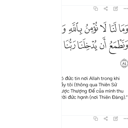
Tafsirs
Bài học
Suy ngẫm
5:84
ﱁ
ﱂ
ﱃ
ﱄ
ﱅ
ﱆ
ﱇ
ﱈ
ﱉ
ما لنا لا نومن بالله وما جاءنا من الحق ونطمع ان يدخلنا ربنا مع القوم ال
َمَا لَنَا لَا نُؤْمِنُ بِٱللَّهِ وَمَا جَآءَنَا مِنَ ٱلْحَقِّ وَنَطْمَعُ أَن يُدْخِل
ﱊ
ﱋ
ﱌ
ﱍ
ﱎ
ﱏ
ﱐ
ﱑ
“Làm sao bầy tôi lại không có đức tin nơi Allah trong khi
chân lý đã thật sự đến với bầy tôi (thông qua Thiên Sứ
Muhammad), bầy tôi tham được Thượng Đế của mình thu
nhận vào cùng với nhóm người đức hạnh (nơi Thiên Đàng).”
Tafsirs
Bài học
Suy ngẫm
5:85