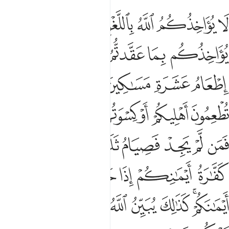
ﲋ
ﲌ
ﲍ
ﲎ
ﲏ
ﲐ
ﲑ
ا يواخذكم الله باللغو في ايمانكم ولاكن يواخذكم بما عقدتم الايمان ف
َا يُؤَاخِذُكُمُ ٱللَّهُ بِٱللَّغْوِ فِىٓ أَيْمَـٰنِكُمْ وَلَـٰكِن يُؤَاخِذُكُم بِمَا عَقَّدتُّمُ ٱلْأَيْمَـٰنَ ۖ فَكَ
ﲒ
ﲓ
ﲔ
ﲕﲖ
ﲗ
ﲘ
ﲙ
ﲚ
ﲛ
ﲜ
ﲝ
ﲞ
ﲟ
ﲠ
ﲡ
ﲢ
ﲣ
ﲤﲥ
ﲦ
ﲧ
ﲨ
ﲩ
ﲪ
ﲫﲬ
ﲭ
ﲮ
ﲯ
ﲰ
ﲱﲲ
ﲳ
ﲴﲵ
ﲶ
ﲷ
ﲸ
ﲹ
ﲺ
ﲻ