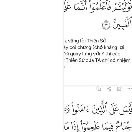
ﱞ
ﱟ
ﱠ
ﱡ
ﱢ
ﱣ
ﱤ
ﱥ
Các ngươi hãy tuân lệnh Allah, vâng lời Thiên Sứ
(Muhammad) và các ngươi hãy coi chừng (chớ kháng lại
lệnh của Y). Nếu như các ngươi quay lưng với Y thì các
ngươi hãy biết rằng quả thật Thiên Sứ của TA chỉ có nhiệm
vụ truyền đạt rõ ràng mà thôi.
Tafsirs
Bài học
Suy ngẫm
5:93
ﱦ
ﱧ
ﱨ
ﱩ
ﱪ
ﱫ
يس على الذين امنوا وعملوا الصالحات جناح فيما طعموا اذا ما اتقوا وامن
َيْسَ عَلَى ٱلَّذِينَ ءَامَنُوا۟ وَعَمِلُوا۟ ٱلصَّـٰلِحَـٰتِ جُنَاحٌۭ فِيمَا ط
ﱬ
ﱭ
ﱮ
ﱯ
ﱰ
ﱱ
ﱲ