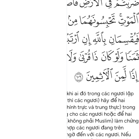
ﲆ
ﲇ
ﲈ
ﲉ
ﲊ
ﲋﲌ
ﲍ
ﲎ
ﲏ
ﲐ
ﲑ
ﲒ
ﲓ
ﲔ
ﲕ
ﲖ
ﲗ
ﲘ
ﲙ
ﲚ
ﲛ
ﲜ
ﲝ
ﲞ
ﲟ
ﲠ
ﲡ
ﲢ
ﲣ
ﲤ
ﲥ
Hỡi những người có đức tin, khi ai đó trong các ngươi lập
di chúc trước lúc lâm chung (thì các ngươi) hãy để hai
người đàn ông công bằng (chính trực và trung thực) trong
các ngươi đứng ra làm chứng cho các ngươi hoặc để hai
người khác ngoài các ngươi (không phải Muslim) làm chứng
cho các ngươi trong trường hợp các ngươi đang trên
đường đi xa và cái chết bất ngờ đến với các ngươi. Nếu