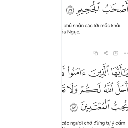
ﱧ
ﱨ
ﱩ
Riêng những kẻ vô đức tin và phủ nhận các lời mặc khải
của TA, họ sẽ làm bạn với Hỏa Ngục.
Tafsirs
Bài học
Suy ngẫm
5:87
ﱪ
ﱫ
ﱬ
ﱭ
ﱮ
ﱯ
ﱰ
ا ايها الذين امنوا لا تحرموا طيبات ما احل الله لكم ولا تعتدوا ان الله لا ي
َـٰٓأَيُّهَا ٱلَّذِينَ ءَامَنُوا۟ لَا تُحَرِّمُوا۟ طَيِّبَـٰتِ مَآ أَحَلَّ ٱللَّهُ لَ
ﱱ
ﱲ
ﱳ
ﱴ
ﱵﱶ
ﱷ
ﱸ
ﱹ
ﱺ
ﱻ
ﱼ
Hỡi những người có đức tin, các ngươi chớ đừng tự ý cấm