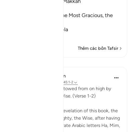
Which was revealed in Makkah
بِسْمِ اللَّهِ الرَّحْمَـنِ الرَّحِيمِ
In the Name of Allah, the Most Gracious, the
Most Merciful.
A Directive to contempla
…
Đọc thêm
Thêm các bản Tafsir
Bài học
In the Shade of the Quran
31 tuần trước
·
Tham chiếu
ayah 45:1-2
Ha. Mim. This book is bestowed from on high by
God, the Almighty, the Wise. (Verse 1-2)
The surah mentions the revelation of this book, the
Qur'an, by God, the Almighty, the Wise, after having
introduced the two separate Arabic letters Ha, Mim,