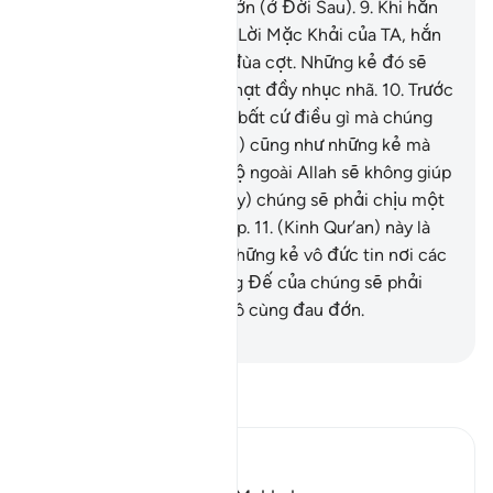
một sự trừng phạt đau đớn (ở Đời Sau).
9
.
Khi hắn
biết được điều gì từ các Lời Mặc Khải của TA, hắn
lại mang nó ra chế giễu đùa cợt. Những kẻ đó sẽ
phải chịu một sự trừng phạt đầy nhục nhã.
10
.
Trước
mặt chúng là Hỏa Ngục; bất cứ điều gì mà chúng
kiếm được (trên thế gian) cũng như những kẻ mà
chúng nhận làm vị bảo hộ ngoài Allah sẽ không giúp
ích gì cho chúng. (Rồi đây) chúng sẽ phải chịu một
sự trừng phạt khủng khiếp.
11
.
(Kinh Qur’an) này là
một nguồn chỉ đạo. Và những kẻ vô đức tin nơi các
Lời Mặc Khải của Thượng Đế của chúng sẽ phải
chịu một sự trừng phạt vô cùng đau đớn.
-
Ruwwad Center
Đọc Tafsir
Ibn Kathir (Abridged)