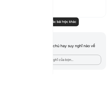
to point to th...
Xem tiếp
1
0
Đọc thêm các bài học khác
Ghi chú và suy ngẫm
Bạn không có bất kỳ ghi chú hay suy nghĩ nào về
câu thơ này.
Hãy ghi lại những suy nghĩ của bạn…