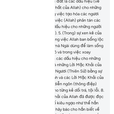
trong các tầng trời và trái đất là các dấu hiệu (về
quyền năng và tính duy nhất của Allah) cho những
người có đức tin.
4
.
Trong việc tạo hóa các ngươi
(hỡi nhân loại) cũng như việc (Allah) phân tán các
sinh vật khắp nơi là các dấu hiệu cho những người
vững chắc (trong đức tin).
5
.
(Trong) sự xen kẽ của
ban đêm và ban ngày, trong việc Allah ban bổng lộc
(mưa) từ trên trời xuống mà Ngài dùng để làm sống
lại mảnh đất đã chết khô và trong việc xoay
chuyển những cơn gió, là các dấu hiệu cho những
người thông hiểu.
6
.
Đó là những Lời Mặc Khải của
Allah, TA đọc chúng cho Ngươi (Thiên Sứ) bằng sự
thật. Nếu họ chối bỏ Allah và các Lời Mặc Khải của
Ngài, họ sẽ tin vào cách diễn ngôn (thông điệp)
nào?
7
.
Thật khốn thay cho từng kẻ dối trá, tội lỗi.
8
.
Hắn nghe các Lời Mặc Khải của Allah đã được đọc
cho hắn rồi vẫn ngoan cố kiêu ngạo như thể hắn
không nghe thấy gì. Vậy, hãy báo cho hắn biết về